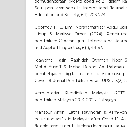
pemudahcaraan (PdPc) abad ke-21 dalam ka
Satu pemikiran semula. International Journal
Education and Society, 6(1), 203-224.
Geoffrey F. C. Lim, Norshamshizar Abdul Jal
Hidup & Marlissa Omar. (2024). Penginteg
pendidikan: Cabaran guru. International Jou
and Applied Linguistics, 8(1), 49-67.
Idawarna Hasin, Rashidah Othman, Noor Sya
Mohd Yusoff & Mohd Roslan Ab Rahman. (2
pembelajaran digital dalam transformasi p
Covid-19. Jurnal Pendidikan Bitara UPSI, 15(2), 2
Kementerian Pendidikan Malaysia. (201
pendidikan Malaysia 2013–2025. Putrajaya.
Mansour Amini, Latha Ravindran & Kam-Fong
education shifts in Malaysia after Covid-19: 
flexible assessments, lifelong learning initiative