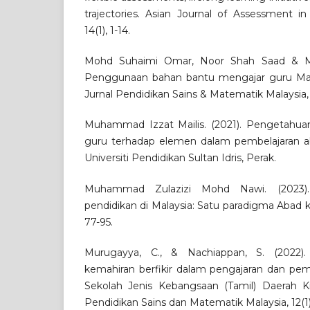
trajectories. Asian Journal of Assessment i
14(1), 1-14.
Mohd Suhaimi Omar, Noor Shah Saad & Moh
Penggunaan bahan bantu mengajar guru Mat
Jurnal Pendidikan Sains & Matematik Malaysia, 7
Muhammad Izzat Mailis. (2021). Pengetahua
guru terhadap elemen dalam pembelajaran aba
Universiti Pendidikan Sultan Idris, Perak.
Muhammad Zulazizi Mohd Nawi. (2023).
pendidikan di Malaysia: Satu paradigma Abad ke-
77-95.
Murugayya, C., & Nachiappan, S. (2022). A
kemahiran berfikir dalam pengajaran dan pemb
Sekolah Jenis Kebangsaan (Tamil) Daerah Kin
Pendidikan Sains dan Matematik Malaysia, 12(1)