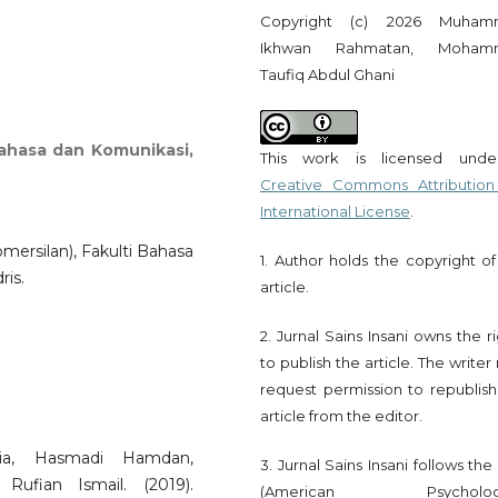
Copyright (c) 2026 Muham
Ikhwan Rahmatan, Moham
Taufiq Abdul Ghani
Bahasa dan Komunikasi,
This work is licensed und
Creative Commons Attribution
International License
.
mersilan), Fakulti Bahasa
1. Author holds the copyright of
ris.
article.
2. Jurnal Sains Insani owns the r
to publish the article. The write
request permission to republish
article from the editor.
ria, Hasmadi Hamdan,
3. Jurnal Sains Insani follows th
fian Ismail. (2019).
(American Psychologi