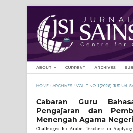
ABOUT
CURRENT
ARCHIVES
SU
HOME
/
ARCHIVES
/
VOL. 11 NO. 1 (2026): JURNAL 
Cabaran Guru Bahas
Pengajaran dan Pemb
Menengah Agama Negeri
Challenges for Arabic Teachers in Applyin