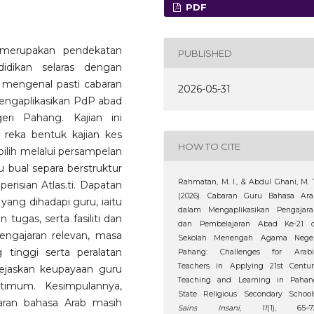
PDF
 merupakan pendekatan
PUBLISHED
idikan selaras dengan
n mengenal pasti cabaran
2026-05-31
engaplikasikan PdP abad
i Pahang. Kajian ini
reka bentuk kajian kes
HOW TO CITE
pilih melalui persampelan
 bual separa berstruktur
Rahmatan, M. I., & Abdul Ghani, M. 
erisian Atlas.ti. Dapatan
(2026). Cabaran Guru Bahasa Ara
ang dihadapi guru, iaitu
dalam Mengaplikasikan Pengajara
ugas, serta fasiliti dan
dan Pembelajaran Abad Ke-21 d
engajaran relevan, masa
Sekolah Menengah Agama Neger
 tinggi serta peralatan
Pahang: Challenges for Arabi
Teachers in Applying 21st Centur
ejaskan keupayaan guru
Teaching and Learning in Pahan
timum. Kesimpulannya,
State Religious Secondary School
aran bahasa Arab masih
Sains Insani
,
11
(1), 65–73