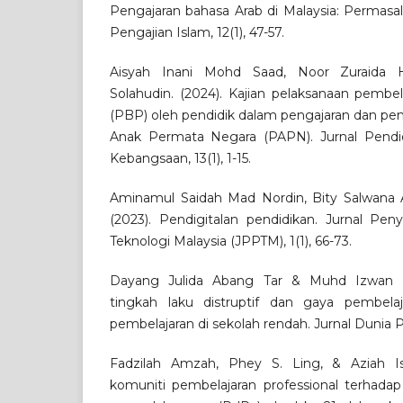
Pengajaran bahasa Arab di Malaysia: Permasal
Pengajian Islam, 12(1), 47-57.
Aisyah Inani Mohd Saad, Noor Zuraida 
Solahudin. (2024). Kajian pelaksanaan pembel
(PBP) oleh pendidik dalam pengajaran dan pem
Anak Permata Negara (PAPN). Jurnal Pendi
Kebangsaan, 13(1), 1-15.
Aminamul Saidah Mad Nordin, Bity Salwana 
(2023). Pendigitalan pendidikan. Jurnal Pen
Teknologi Malaysia (JPPTM), 1(1), 66-73.
Dayang Julida Abang Tar & Muhd Izwan M
tingkah laku distruptif dan gaya pembela
pembelajaran di sekolah rendah. Jurnal Dunia Pe
Fadzilah Amzah, Phey S. Ling, & Aziah Is
komuniti pembelajaran professional terhada