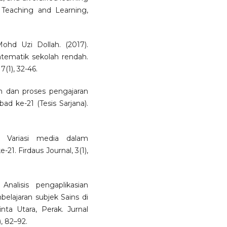
n Teaching and Learning,
d Uzi Dollah. (2017).
ematik sekolah rendah.
(1), 32-46.
n dan proses pengajaran
d ke-21 (Tesis Sarjana).
 Variasi media dalam
21. Firdaus Journal, 3(1),
nalisis pengaplikasian
elajaran subjek Sains di
ta Utara, Perak. Jurnal
, 82–92.