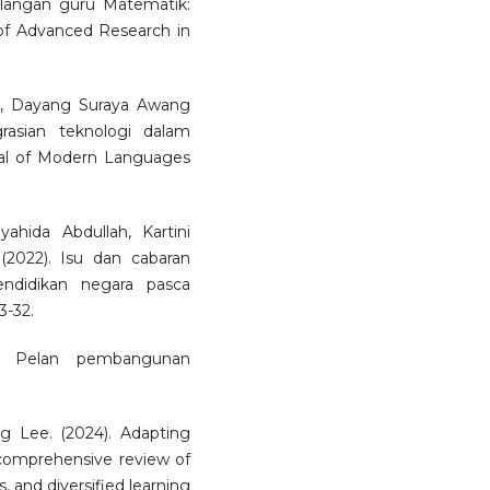
langan guru Matematik:
 of Advanced Research in
il, Dayang Suraya Awang
rasian teknologi dalam
rnal of Modern Languages
hida Abdullah, Kartini
022). Isu dan cabaran
endidikan negara pasca
3-32.
3). Pelan pembangunan
 Lee. (2024). Adapting
A comprehensive review of
s, and diversified learning