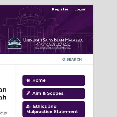
Register
Login
SEARCH
Home
an
Aim & Scopes
ah
Ethics and
Malpractice Statement
ious