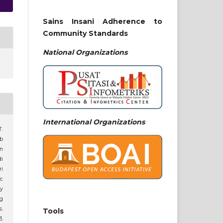
Sains Insani Adherence to
Community Standards
National
Organizations
International Organizations
T.
b
n
i
i
c
y
g
s.
Tools
.