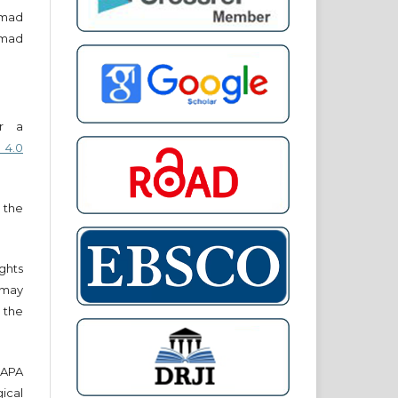
mad
mad
er a
 4.0
 the
ights
r may
 the
e APA
cal