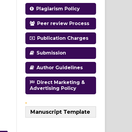
Plagiarism Policy
Peer review Process
Publication Charges
Submission
Author Guidelines
Direct Marketing &
Advertising Policy
Manuscript Template