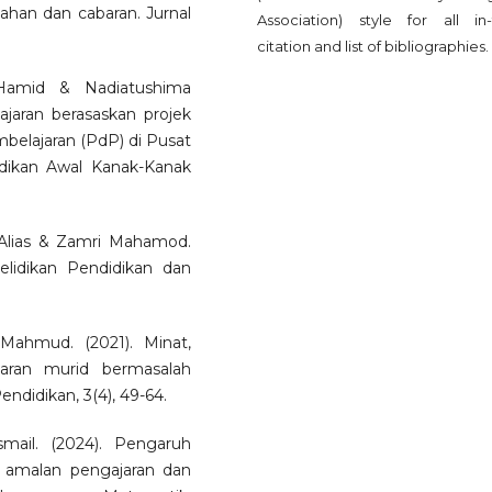
ahan dan cabaran. Jurnal
Association) style for all in-
citation and list of bibliographies.
Hamid & Nadiatushima
ajaran berasaskan projek
belajaran (PdP) di Pusat
dikan Awal Kanak-Kanak
Alias & Zamri Mahamod.
yelidikan Pendidikan dan
ahmud. (2021). Minat,
jaran murid bermasalah
ndidikan, 3(4), 49-64.
mail. (2024). Pengaruh
p amalan pengajaran dan