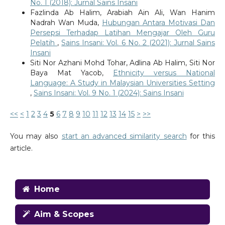
No. 1 (2018): Jurnal Sains Insani
Fazlinda Ab Halim, Arabiah Ain Ali, Wan Hanim
Nadrah Wan Muda,
Hubungan Antara Motivasi Dan
Persepsi Terhadap Latihan Mengajar Oleh Guru
Pelatih
,
Sains Insani: Vol. 6 No. 2 (2021): Jurnal Sains
Insani
Siti Nor Azhani Mohd Tohar, Adlina Ab Halim, Siti Nor
Baya Mat Yacob,
Ethnicity versus National
Language: A Study in Malaysian Universities Setting
,
Sains Insani: Vol. 9 No. 1 (2024): Sains Insani
<<
<
1
2
3
4
5
6
7
8
9
10
11
12
13
14
15
>
>>
You may also
start an advanced similarity search
for this
article.
Home
Aim & Scopes