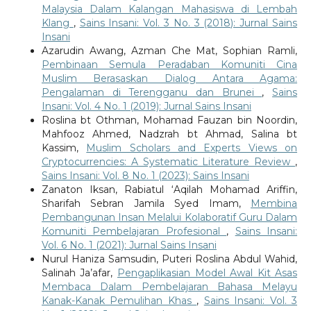
Malaysia Dalam Kalangan Mahasiswa di Lembah
Klang
,
Sains Insani: Vol. 3 No. 3 (2018): Jurnal Sains
Insani
Azarudin Awang, Azman Che Mat, Sophian Ramli,
Pembinaan Semula Peradaban Komuniti Cina
Muslim Berasaskan Dialog Antara Agama:
Pengalaman di Terengganu dan Brunei
,
Sains
Insani: Vol. 4 No. 1 (2019): Jurnal Sains Insani
Roslina bt Othman, Mohamad Fauzan bin Noordin,
Mahfooz Ahmed, Nadzrah bt Ahmad, Salina bt
Kassim,
Muslim Scholars and Experts Views on
Cryptocurrencies: A Systematic Literature Review
,
Sains Insani: Vol. 8 No. 1 (2023): Sains Insani
Zanaton Iksan, Rabiatul ‘Aqilah Mohamad Ariffin,
Sharifah Sebran Jamila Syed Imam,
Membina
Pembangunan Insan Melalui Kolaboratif Guru Dalam
Komuniti Pembelajaran Profesional
,
Sains Insani:
Vol. 6 No. 1 (2021): Jurnal Sains Insani
Nurul Haniza Samsudin, Puteri Roslina Abdul Wahid,
Salinah Ja’afar,
Pengaplikasian Model Awal Kit Asas
Membaca Dalam Pembelajaran Bahasa Melayu
Kanak-Kanak Pemulihan Khas
,
Sains Insani: Vol. 3