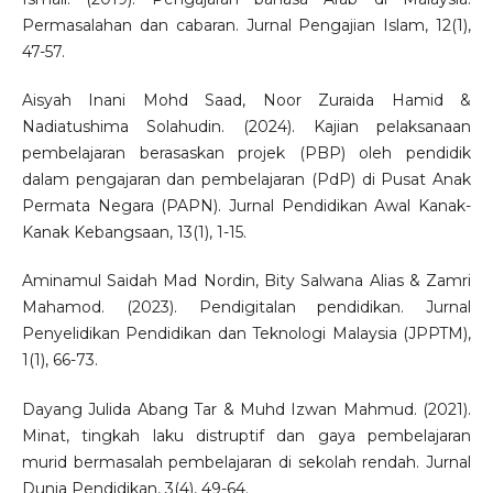
Permasalahan dan cabaran. Jurnal Pengajian Islam, 12(1),
47-57.
Aisyah Inani Mohd Saad, Noor Zuraida Hamid &
Nadiatushima Solahudin. (2024). Kajian pelaksanaan
pembelajaran berasaskan projek (PBP) oleh pendidik
dalam pengajaran dan pembelajaran (PdP) di Pusat Anak
Permata Negara (PAPN). Jurnal Pendidikan Awal Kanak-
Kanak Kebangsaan, 13(1), 1-15.
Aminamul Saidah Mad Nordin, Bity Salwana Alias & Zamri
Mahamod. (2023). Pendigitalan pendidikan. Jurnal
Penyelidikan Pendidikan dan Teknologi Malaysia (JPPTM),
1(1), 66-73.
Dayang Julida Abang Tar & Muhd Izwan Mahmud. (2021).
Minat, tingkah laku distruptif dan gaya pembelajaran
murid bermasalah pembelajaran di sekolah rendah. Jurnal
Dunia Pendidikan, 3(4), 49-64.