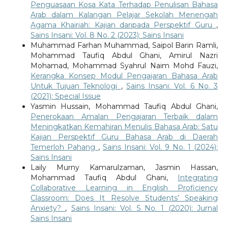
Penguasaan Kosa Kata Terhadap Penulisan Bahasa
Arab dalam Kalangan Pelajar Sekolah Menengah
Agama Khairiah: Kajian daripada Perspektif Guru
,
Sains Insani: Vol. 8 No. 2 (2023): Sains Insani
Muhammad Farhan Muhammad, Saipol Barin Ramli,
Mohammad Taufiq Abdul Ghani, Amirul Nazri
Mohamad, Mohammad Syahrul Naim Mohd Fauzi,
Kerangka Konsep Modul Pengajaran Bahasa Arab
Untuk Tujuan Teknologi
,
Sains Insani: Vol. 6 No. 3
(2021): Special Issue
Yasmin Hussain, Mohammad Taufiq Abdul Ghani,
Penerokaan Amalan Pengajaran Terbaik dalam
Meningkatkan Kemahiran Menulis Bahasa Arab: Satu
Kajian Perspektif Guru Bahasa Arab di Daerah
Temerloh Pahang
,
Sains Insani: Vol. 9 No. 1 (2024):
Sains Insani
Laily Murny Kamarulzaman, Jasmin Hassan,
Mohammad Taufiq Abdul Ghani,
Integrating
Collaborative Learning in English Proficiency
Classroom: Does It Resolve Students’ Speaking
Anxiety?
,
Sains Insani: Vol. 5 No. 1 (2020): Jurnal
Sains Insani