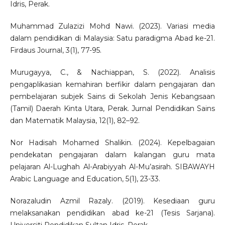
Idris, Perak.
Muhammad Zulazizi Mohd Nawi. (2023). Variasi media
dalam pendidikan di Malaysia: Satu paradigma Abad ke-21.
Firdaus Journal, 3(1), 77-95.
Murugayya, C., & Nachiappan, S. (2022). Analisis
pengaplikasian kemahiran berfikir dalam pengajaran dan
pembelajaran subjek Sains di Sekolah Jenis Kebangsaan
(Tamil) Daerah Kinta Utara, Perak. Jurnal Pendidikan Sains
dan Matematik Malaysia, 12(1), 82–92.
Nor Hadisah Mohamed Shalikin. (2024). Kepelbagaian
pendekatan pengajaran dalam kalangan guru mata
pelajaran Al-Lughah Al-Arabiyyah Al-Mu’asirah. SIBAWAYH
Arabic Language and Education, 5(1), 23-33.
Norazaludin Azmil Razaly. (2019). Kesediaan guru
melaksanakan pendidikan abad ke-21 (Tesis Sarjana).
Universiti Pendidikan Sultan Idris, Perak.