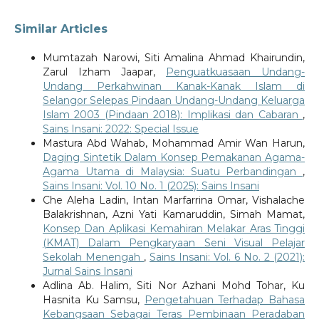
Similar Articles
Mumtazah Narowi, Siti Amalina Ahmad Khairundin,
Zarul Izham Jaapar,
Penguatkuasaan Undang-
Undang Perkahwinan Kanak-Kanak Islam di
Selangor Selepas Pindaan Undang-Undang Keluarga
Islam 2003 (Pindaan 2018): Implikasi dan Cabaran
,
Sains Insani: 2022: Special Issue
Mastura Abd Wahab, Mohammad Amir Wan Harun,
Daging Sintetik Dalam Konsep Pemakanan Agama-
Agama Utama di Malaysia: Suatu Perbandingan
,
Sains Insani: Vol. 10 No. 1 (2025): Sains Insani
Che Aleha Ladin, Intan Marfarrina Omar, Vishalache
Balakrishnan, Azni Yati Kamaruddin, Simah Mamat,
Konsep Dan Aplikasi Kemahiran Melakar Aras Tinggi
(KMAT) Dalam Pengkaryaan Seni Visual Pelajar
Sekolah Menengah
,
Sains Insani: Vol. 6 No. 2 (2021):
Jurnal Sains Insani
Adlina Ab. Halim, Siti Nor Azhani Mohd Tohar, Ku
Hasnita Ku Samsu,
Pengetahuan Terhadap Bahasa
Kebangsaan Sebagai Teras Pembinaan Peradaban