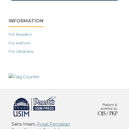
INFORMATION
For Readers
For Authors
For Librarians
خرید vpn
Sains Insani,
Pusat Pengajian