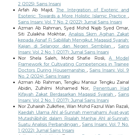
2 (2025): Sains Insani
Arfah Ab Majid,
The Integration of Exoteric and
Esoteric: Towards a More Holistic Islamic Practice
,
Sains Insani: Vol. 7 No. 2 (2022): Jurnal Sains Insani
Azman Ab Rahman, Syed Mohd Najib Syed Omar,
Siti Zulaikha Mokhtar,
Analisis Skim Agihan Zakat
kepada Asnaf Fi Sabilillah Mengikut Maqasid Syariah:
Kajian di Selangor dan Negeri Sembilan
,
Sains
Insani: Vol. 2 No. 1 (2017): Jurnal Sains Insani
Nor Shela Saleh, Mohd Shafie Rosli,
A Model
Framework for Cultivating Competencies in Trainee
Doctors During Housemanship
,
Sains Insani: Vol. 9
No. 2 (2024): Sains Insani
Azman Ab Rahman, Tengku Mansur Tengku Zainal
Abidin, Zulhilmi Mohamed Nor,
Penentuan Had
Kifayah Zakat Berdasarkan Maqasid Syariah
,
Sains
Insani: Vol. 2 No. 1 (2017): Jurnal Sains Insani
Nor Zuhairah Zulkiflee, Wan Mohd Fazrul Wan Razali,
Kaedah Ulama Ahl al-Sunnah memahami Ayat-ayat
Mutashābihāt dalam Risalah Manhaj Ahl al-Sunnah:
Suatu Analisis Perbandingan
,
Sains Insani: Vol. 7 No.
1 (2022): Jurnal Sains Insani