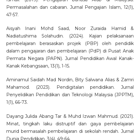
Permasalahan dan cabaran. Jurnal Pengajian Islam, 12(1),
47-57.
Aisyah Inani Mohd Saad, Noor Zuraida Hamid &
Nadiatushima Solahudin. (2024). Kajian pelaksanaan
pembelajaran berasaskan projek (PBP) oleh pendidik
dalam pengajaran dan pembelajaran (PdP) di Pusat Anak
Permata Negara (PAPN). Jurnal Pendidikan Awal Kanak-
Kanak Kebangsaan, 13(1), 1-15.
Aminamul Saidah Mad Nordin, Bity Salwana Alias & Zamri
Mahamod. (2023). Pendigitalan pendidikan. Jurnal
Penyelidikan Pendidikan dan Teknologi Malaysia (JPPTM),
1(1), 66-73.
Dayang Julida Abang Tar & Muhd Izwan Mahmud. (2021).
Minat, tingkah laku distruptif dan gaya pembelajaran
murid bermasalah pembelajaran di sekolah rendah. Jurnal
Dunia Pendidikan, 3(4), 49-64.