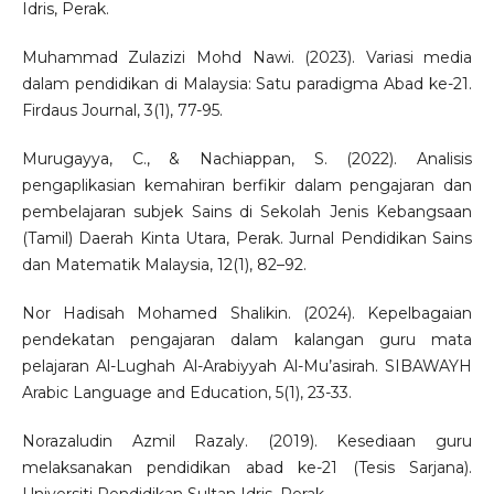
Idris, Perak.
Muhammad Zulazizi Mohd Nawi. (2023). Variasi media
dalam pendidikan di Malaysia: Satu paradigma Abad ke-21.
Firdaus Journal, 3(1), 77-95.
Murugayya, C., & Nachiappan, S. (2022). Analisis
pengaplikasian kemahiran berfikir dalam pengajaran dan
pembelajaran subjek Sains di Sekolah Jenis Kebangsaan
(Tamil) Daerah Kinta Utara, Perak. Jurnal Pendidikan Sains
dan Matematik Malaysia, 12(1), 82–92.
Nor Hadisah Mohamed Shalikin. (2024). Kepelbagaian
pendekatan pengajaran dalam kalangan guru mata
pelajaran Al-Lughah Al-Arabiyyah Al-Mu’asirah. SIBAWAYH
Arabic Language and Education, 5(1), 23-33.
Norazaludin Azmil Razaly. (2019). Kesediaan guru
melaksanakan pendidikan abad ke-21 (Tesis Sarjana).
Universiti Pendidikan Sultan Idris, Perak.