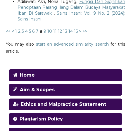
Adilawati Asri, Noria Tugang,
Fungsi Dan Signifikan
Penciptaan Parang Ilang Dalam Budaya Masyarakat
Iban Di Sarawak
,
Sains Insani: Vol. 9 No. 2 (2024):
Sains Insani
<<
<
1
2
3
4
5
6
7
8
9
10
11
12
13
14
15
>
>>
You may also
start an advanced similarity search
for this
article.
Home
Aim & Scopes
Ethics and Malpractice Statement
Plagiarism Policy