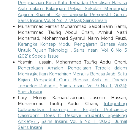
Penguasaan Kosa Kata Terhadap Penulisan Bahasa
Arab dalam Kalangan Pelajar Sekolah Menengah
Agama Khairiah: Kajian daripada Perspektif Guru
,
Sains Insani: Vol. 8 No. 2 (2023): Sains Insani
Muhammad Farhan Muhammad, Saipol Barin Ramli,
Mohammad Taufiq Abdul Ghani, Amirul Nazri
Mohamad, Mohammad Syahrul Naim Mohd Fauzi,
Kerangka Konsep Modul Pengajaran Bahasa Arab
Untuk Tujuan Teknologi
,
Sains Insani: Vol. 6 No. 3
(2021): Special Issue
Yasmin Hussain, Mohammad Taufiq Abdul Ghani,
Penerokaan Amalan Pengajaran Terbaik dalam
Meningkatkan Kemahiran Menulis Bahasa Arab: Satu
Kajian Perspektif Guru Bahasa Arab di Daerah
Temerloh Pahang
,
Sains Insani: Vol. 9 No. 1 (2024):
Sains Insani
Laily Murny Kamarulzaman, Jasmin Hassan,
Mohammad Taufiq Abdul Ghani,
Integrating
Collaborative Learning in English Proficiency
Classroom: Does It Resolve Students’ Speaking
Anxiety?
,
Sains Insani: Vol. 5 No. 1 (2020): Jurnal
Sains Insani