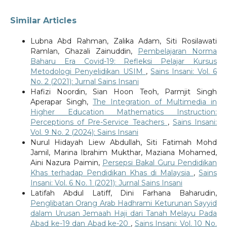
Similar Articles
Lubna Abd Rahman, Zalika Adam, Siti Rosilawati
Ramlan, Ghazali Zainuddin,
Pembelajaran Norma
Baharu Era Covid-19: Refleksi Pelajar Kursus
Metodologi Penyelidikan USIM
,
Sains Insani: Vol. 6
No. 2 (2021): Jurnal Sains Insani
Hafizi Noordin, Sian Hoon Teoh, Parmjit Singh
Aperapar Singh,
The Integration of Multimedia in
Higher Education Mathematics Instruction:
Perceptions of Pre-Service Teachers
,
Sains Insani:
Vol. 9 No. 2 (2024): Sains Insani
Nurul Hidayah Liew Abdullah, Siti Fatimah Mohd
Jamil, Marina Ibrahim Mukthar, Maziana Mohamed,
Aini Nazura Paimin,
Persepsi Bakal Guru Pendidikan
Khas terhadap Pendidikan Khas di Malaysia
,
Sains
Insani: Vol. 6 No. 1 (2021): Jurnal Sains Insani
Latifah Abdul Latiff, Dini Farhana Baharudin,
Penglibatan Orang Arab Hadhrami Keturunan Sayyid
dalam Urusan Jemaah Haji dari Tanah Melayu Pada
Abad ke-19 dan Abad ke-20
,
Sains Insani: Vol. 10 No.