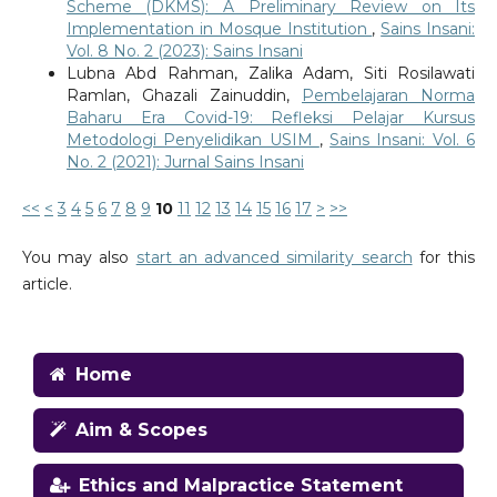
Scheme (DKMS): A Preliminary Review on Its
Implementation in Mosque Institution
,
Sains Insani:
Vol. 8 No. 2 (2023): Sains Insani
Lubna Abd Rahman, Zalika Adam, Siti Rosilawati
Ramlan, Ghazali Zainuddin,
Pembelajaran Norma
Baharu Era Covid-19: Refleksi Pelajar Kursus
Metodologi Penyelidikan USIM
,
Sains Insani: Vol. 6
No. 2 (2021): Jurnal Sains Insani
<<
<
3
4
5
6
7
8
9
10
11
12
13
14
15
16
17
>
>>
You may also
start an advanced similarity search
for this
article.
Home
Aim & Scopes
Ethics and Malpractice Statement