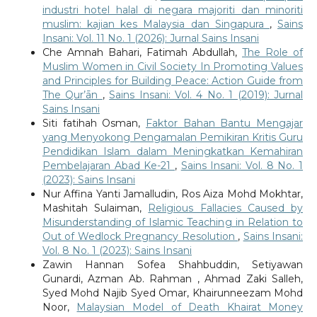
industri hotel halal di negara majoriti dan minoriti
muslim: kajian kes Malaysia dan Singapura
,
Sains
Insani: Vol. 11 No. 1 (2026): Jurnal Sains Insani
Che Amnah Bahari, Fatimah Abdullah,
The Role of
Muslim Women in Civil Society In Promoting Values
and Principles for Building Peace: Action Guide from
The Qur’ān
,
Sains Insani: Vol. 4 No. 1 (2019): Jurnal
Sains Insani
Siti fatihah Osman,
Faktor Bahan Bantu Mengajar
yang Menyokong Pengamalan Pemikiran Kritis Guru
Pendidikan Islam dalam Meningkatkan Kemahiran
Pembelajaran Abad Ke-21
,
Sains Insani: Vol. 8 No. 1
(2023): Sains Insani
Nur Affina Yanti Jamalludin, Ros Aiza Mohd Mokhtar,
Mashitah Sulaiman,
Religious Fallacies Caused by
Misunderstanding of Islamic Teaching in Relation to
Out of Wedlock Pregnancy Resolution
,
Sains Insani:
Vol. 8 No. 1 (2023): Sains Insani
Zawin Hannan Sofea Shahbuddin, Setiyawan
Gunardi, Azman Ab. Rahman , Ahmad Zaki Salleh,
Syed Mohd Najib Syed Omar, Khairunneezam Mohd
Noor,
Malaysian Model of Death Khairat Money