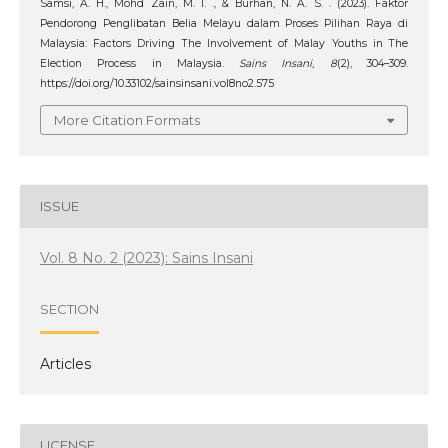
Samsi, A. H., Mohd Zain, M. I. ., & Burhan, N. A. S. . (2023). Faktor
Pendorong Penglibatan Belia Melayu dalam Proses Pilihan Raya di
Malaysia: Factors Driving The Involvement of Malay Youths in The
Election Process in Malaysia.
Sains Insani
,
8
(2), 304–309.
https://doi.org/10.33102/sainsinsani.vol8no2.575
More Citation Formats
ISSUE
Vol. 8 No. 2 (2023): Sains Insani
SECTION
Articles
LICENSE