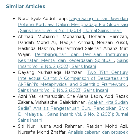
Similar Articles
Nurul Syala Abdul Latip,
Daya Saing Tulisan Jawi dan
Potensi Kod Jawi Dalam Menghadapi Era Globalisasi
,
Sains Insani: Vol. 3 No. 1 (2018): Jurnal Sains Insani
Ahmad Muhaimin Mohamad, Rohana Hamzah,
Paridah Mohd Ali, Hadijah Ahmad, Norizan Yusof,
Haslinda Hashim, Muhammad Salehan Alhafiz Mat
Wajar,
Pembangunan dan Penilaian Instrumen
Kesihatan Mental dan Kecerdasan Spiritual
,
Sains
Insani: Vol. 8 No. 2 (2023): Sains Insani
Dayang Nurhazieqa Hamzani,
Two 17th Century
Intellectual Giants: A Comparison of Descartes and
Al-Rānīrī’s Metaphysical and Scientific Framework
,
Sains Insani: Vol. 8 No. 2 (2023): Sains Insani
Azni Yati Kamaruddin, Che Aleha Ladin, Abd Razak
Zakaria, Vishalache Balakrishnan,
Adakah Kita Sudah
Sedia? Analisis Pengetahuan Guru Pendidikan Sivik
Di Malaysia.
,
Sains Insani: Vol. 6 No. 2 (2021): Jurnal
Sains Insani
Siti Nur Husna Abd Rahman, Rafidah Mohd Azli,
Nursafra Mohd Zhaffar,
Analisis cabaran dan prospek