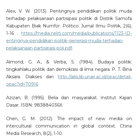
Alex, V. W. (2013). Pentingnya pendidikan politik muda
terhadap pelaksanaan partisipasi politik di Distrik Samofa
Kabupaten Biak Numfor. Politico: Jurnal Ilmu Politik, 2(6),
1-16 .
https://media.neliti.com/media/publications/1123-ID-
entingnya-pendidikan-politik-generasi-muda-terhadap-
pelaksanaan-partisipasi-poli.pdf
.
Almond, G. A., & Verba, S. (1984). Budaya politik:
tingkahlaku politik dan demokrasi di lima negara. P. T. Bina
Aksara. Diakses dari
http://ailis.lib.unair.ac.id/opac/detail-
opac?id=70916
Azizan, B. (1995). Belia dan masyarakat. Institut Kajian
Dasar. ISBN: 983884036X.
Chen, G. M. (2012). The impact of new media on
intercultural communication in global context. China
Media Research, 8(2), 1-10.