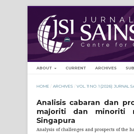
ABOUT
CURRENT
ARCHIVES
SU
HOME
/
ARCHIVES
/
VOL. 11 NO. 1 (2026): JURNAL 
Analisis cabaran dan pro
majoriti dan minoriti
Singapura
Analysis of challenges and prospects of the h