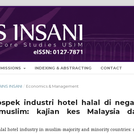
BMISSIONS
INDEXING & ABSTRACTING
CONTACT
SAINS INSANI
/
Economics & Management
spek industri hotel halal di nega
 muslim: kajian kes Malaysia d
alal hotel industry in muslim-majority and minority countries: 