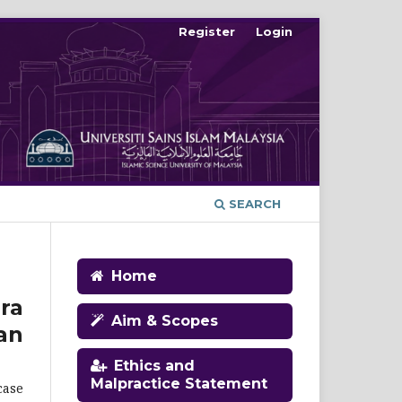
Register
Login
SEARCH
Home
ra
Aim & Scopes
an
Ethics and
Malpractice Statement
case