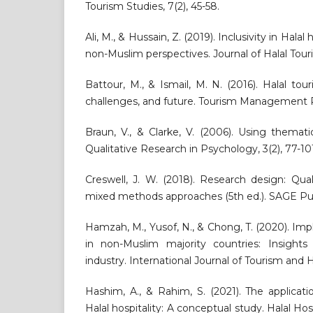
Tourism Studies, 7(2), 45-58.
Ali, M., & Hussain, Z. (2019). Inclusivity in Hala
non-Muslim perspectives. Journal of Halal Touri
Battour, M., & Ismail, M. N. (2016). Halal tou
challenges, and future. Tourism Management Pe
Braun, V., & Clarke, V. (2006). Using themati
Qualitative Research in Psychology, 3(2), 77-10
Creswell, J. W. (2018). Research design: Quali
mixed methods approaches (5th ed.). SAGE Pub
Hamzah, M., Yusof, N., & Chong, T. (2020). Imp
in non-Muslim majority countries: Insights
industry. International Journal of Tourism and Hos
Hashim, A., & Rahim, S. (2021). The applicat
Halal hospitality: A conceptual study. Halal Hos