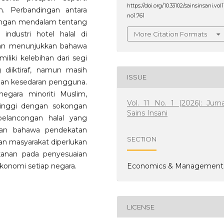
https://doi.org/10.33102/sainsinsani.vol1
n. Perbandingan antara
no1.761
angan mendalam tentang
ndustri hotel halal di
More Citation Formats
ajian menunjukkan bahawa
iliki kelebihan dari segi
 diiktiraf, namun masih
ISSUE
an kesedaran pengguna.
negara minoriti Muslim,
Vol. 11 No. 1 (2026): Jurna
inggi dengan sokongan
Sains Insani
elancongan halal yang
kan bahawa pendekatan
SECTION
dan masyarakat diperlukan
kanan pada penyesuaian
Economics & Management
ekonomi setiap negara.
LICENSE