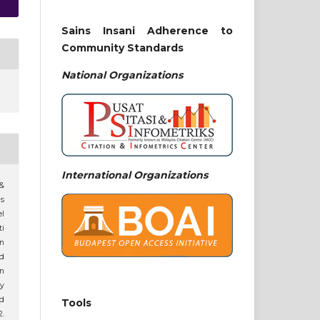
Sains Insani Adherence to
Community Standards
National
Organizations
International Organizations
 &
s
el
ti
n
nd
in
y
nd
Tools
2.