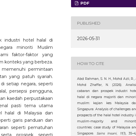
PDF
PUBLISHED
2026-05-31
 industri hotel halal di
egara minoriti Muslim
mi faktor-faktor yang
m konteks yang berbeza.
HOW TO CITE
am memenuhi permintaan
an yang patuh syariah.
Abd Rahman, S. N. H., Mohd Azli, R.,
di setiap negara, seperti
Mohd Zhaffar, N. (2026). Analisi
lal, persepsi pengguna,
cabaran dan prospek industri hot
halal di negara majoriti dan minori
akan kaedah perpustakaan
muslim: kajian kes Malaysia da
genal pasti tema utama
Singapura: Analysis of challenges a
l halal di Malaysia dan
prospects of the halal hotel industry 
perti garis panduan dan
muslim-majority and minorit
abaran seperti pematuhan
countries: case study of Malaysia a
Singapore.
Sains Insani
,
11
(1), 35–4
serta prospek seperti