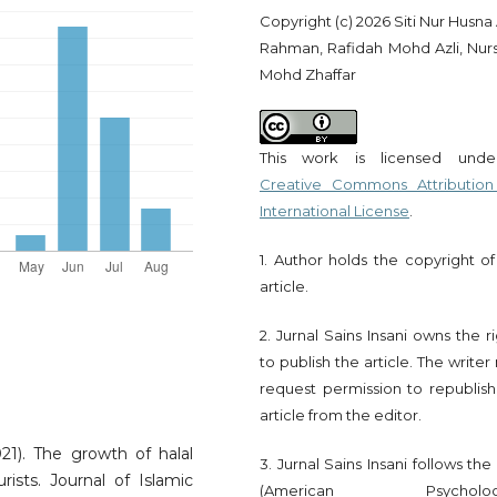
Copyright (c) 2026 Siti Nur Husn
Rahman, Rafidah Mohd Azli, Nurs
Mohd Zhaffar
This work is licensed und
Creative Commons Attribution
International License
.
1. Author holds the copyright of
article.
2. Jurnal Sains Insani owns the r
to publish the article. The write
request permission to republish
article from the editor.
1). The growth of halal
3. Jurnal Sains Insani follows th
ists. Journal of Islamic
(American Psychologi