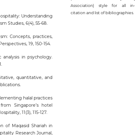
Association) style for all in-
citation and list of bibliographies.
l hospitality: Understanding
sm Studies, 6(4), 55-68.
rism: Concepts, practices,
rspectives, 19, 150-154.
c analysis in psychology.
1.
tative, quantitative, and
lications.
lementing halal practices
 from Singapore’s hotel
pitality, 11(3), 115-127.
ion of Maqasid Shariah in
pitality Research Journal,