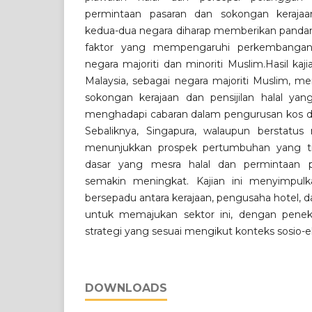
permintaan pasaran dan sokongan kerajaa
kedua-dua negara diharap memberikan pand
faktor yang mempengaruhi perkembangan i
negara majoriti dan minoriti Muslim.Hasil k
Malaysia, sebagai negara majoriti Muslim, mem
sokongan kerajaan dan pensijilan halal yang
menghadapi cabaran dalam pengurusan kos d
Sebaliknya, Singapura, walaupun berstatus 
menunjukkan prospek pertumbuhan yang t
dasar yang mesra halal dan permintaan p
semakin meningkat. Kajian ini menyimpul
bersepadu antara kerajaan, pengusaha hotel, 
untuk memajukan sektor ini, dengan pene
strategi yang sesuai mengikut konteks sosio-
DOWNLOADS