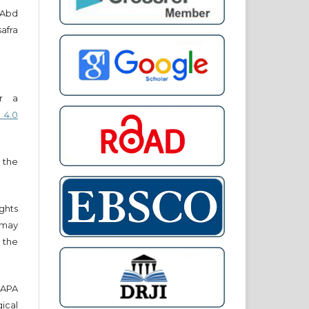
a Abd
afra
er a
 4.0
 the
ights
r may
 the
e APA
cal