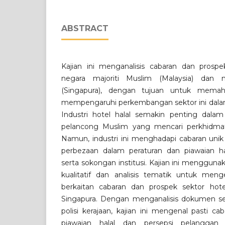
ABSTRACT
Kajian ini menganalisis cabaran dan prospek
negara majoriti Muslim (Malaysia) dan n
(Singapura), dengan tujuan untuk memaha
mempengaruhi perkembangan sektor ini dala
Industri hotel halal semakin penting dal
pelancong Muslim yang mencari perkhidmat
Namun, industri ini menghadapi cabaran unik 
perbezaan dalam peraturan dan piawaian ha
serta sokongan institusi. Kajian ini menggun
kualitatif dan analisis tematik untuk men
berkaitan cabaran dan prospek sektor hote
Singapura. Dengan menganalisis dokumen se
polisi kerajaan, kajian ini mengenal pasti c
piawaian halal dan persepsi pelanggan 