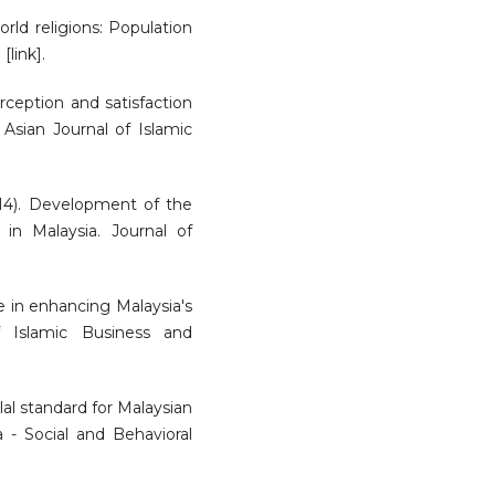
rld religions: Population
link].
rception and satisfaction
 Asian Journal of Islamic
014). Development of the
 in Malaysia. Journal of
le in enhancing Malaysia's
f Islamic Business and
lal standard for Malaysian
a - Social and Behavioral