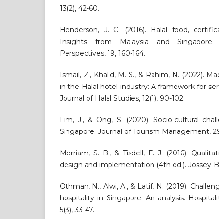
13(2), 42-60.
Henderson, J. C. (2016). Halal food, certifi
Insights from Malaysia and Singapore
Perspectives, 19, 160-164.
Ismail, Z., Khalid, M. S., & Rahim, N. (2022). 
in the Halal hotel industry: A framework for ser
Journal of Halal Studies, 12(1), 90-102.
Lim, J., & Ong, S. (2020). Socio-cultural chal
Singapore. Journal of Tourism Management, 29(
Merriam, S. B., & Tisdell, E. J. (2016). Qualit
design and implementation (4th ed.). Jossey-B
Othman, N., Alwi, A., & Latif, N. (2019). Challe
hospitality in Singapore: An analysis. Hospit
5(3), 33-47.