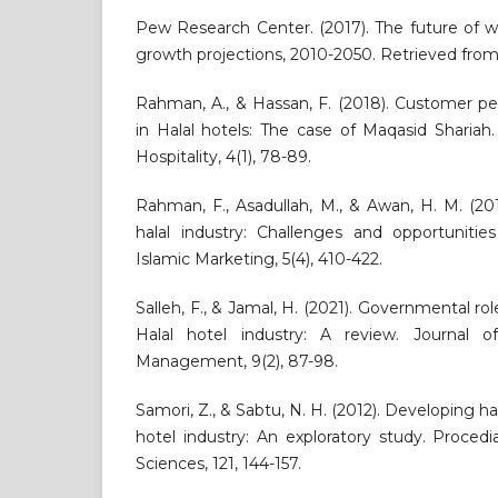
Pew Research Center. (2017). The future of wo
growth projections, 2010-2050. Retrieved from [
Rahman, A., & Hassan, F. (2018). Customer pe
in Halal hotels: The case of Maqasid Shariah.
Hospitality, 4(1), 78-89.
Rahman, F., Asadullah, M., & Awan, H. M. (2
halal industry: Challenges and opportunities
Islamic Marketing, 5(4), 410-422.
Salleh, F., & Jamal, H. (2021). Governmental ro
Halal hotel industry: A review. Journal o
Management, 9(2), 87-98.
Samori, Z., & Sabtu, N. H. (2012). Developing ha
hotel industry: An exploratory study. Procedi
Sciences, 121, 144-157.