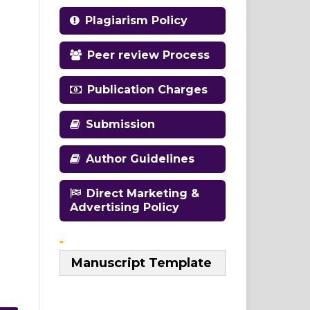
Plagiarism Policy
Peer review Process
Publication Charges
Submission
Author Guidelines
Direct Marketing &
Advertising Policy
Manuscript Template