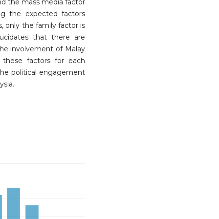
and the mass media factor
ing the expected factors
, only the family factor is
 elucidates that there are
 the involvement of Malay
 these factors for each
the political engagement
ysia.