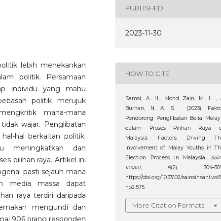
PUBLISHED
2023-11-30
olitik lebih menekankan
HOW TO CITE
lam politik. Persamaan
ap individu yang mahu
Samsi, A. H., Mohd Zain, M. I. .,
bebasan politik merujuk
Burhan, N. A. S. . (2023). Fakto
mengkritik mana-mana
Pendorong Penglibatan Belia Mela
tidak wajar. Penglibatan
dalam Proses Pilihan Raya d
al-hal berkaitan politik.
Malaysia: Factors Driving Th
mpu meningkatkan dan
Involvement of Malay Youths in T
Election Process in Malaysia.
Sai
 pilihan raya. Artikel ini
Insani
,
8
(2), 304–309
genal pasti sejauh mana
https://doi.org/10.33102/sainsinsani.vol
dan media massa dapat
no2.575
an raya terdiri daripada
More Citation Formats
 semakan mengundi dan
amai 906 orang responden