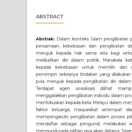
ABSTRACT
Abstrak:
Dalam konteks Islam penglibatan p
persamaan, kebebasan dan penglibatan da
merujuk kepada hak sama rata bagi seti
melibatkan diri dalam politik. Manakala ke
kepada kebebasan untuk memilih dan 
pemimpin sekiranya tindakan yang dilakukan 
pula merujuk kepada penglibatan diri dalam h
Terdapat agen sosialisasi dilihat ma
menggalakkan penglibatan individu dalam proses
menfokuskan kepada belia Melayu dalam men
faktor keluarga, masyarakat setempat 
mempengaruhi penglibatan dalam proses pilih
mendaftar sebagai pengundi, melakukan
mengundi pada pilihan raya akan datang. Ser