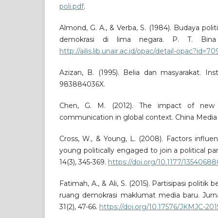
poli.pdf
.
Almond, G. A., & Verba, S. (1984). Budaya politi
demokrasi di lima negara. P. T. Bina 
http://ailis.lib.unair.ac.id/opac/detail-opac?id=70
Azizan, B. (1995). Belia dan masyarakat. Ins
983884036X.
Chen, G. M. (2012). The impact of new m
communication in global context. China Media R
Cross, W., & Young, L. (2008). Factors influe
young politically engaged to join a political par
14(3), 345-369.
https://doi.org/10.1177/135406
Fatimah, A., & Ali, S. (2015). Partisipasi politik b
ruang demokrasi maklumat media baru. Jurna
31(2), 47-66.
https://doi.org/10.17576/JKMJC-201