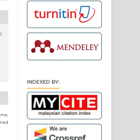
s
INDEXED BY:
msi,
hmad