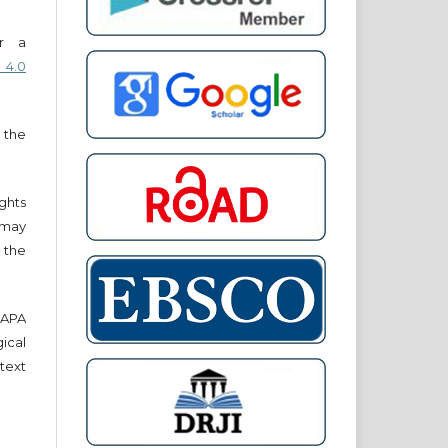
er a
 4.0
 the
ights
r may
 the
e APA
cal
text