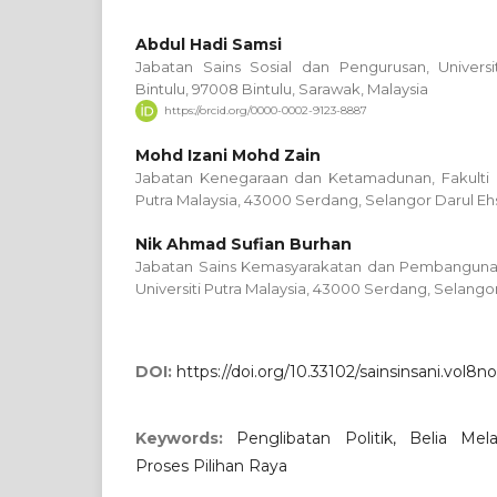
Abdul Hadi Samsi
Jabatan Sains Sosial dan Pengurusan, Univers
Bintulu, 97008 Bintulu, Sarawak, Malaysia
https://orcid.org/0000-0002-9123-8887
Mohd Izani Mohd Zain
Jabatan Kenegaraan dan Ketamadunan, Fakulti Ek
Putra Malaysia, 43000 Serdang, Selangor Darul Eh
Nik Ahmad Sufian Burhan
Jabatan Sains Kemasyarakatan dan Pembangunan,
Universiti Putra Malaysia, 43000 Serdang, Selangor
DOI:
https://doi.org/10.33102/sainsinsani.vol8n
Keywords:
Penglibatan Politik, Belia Me
Proses Pilihan Raya