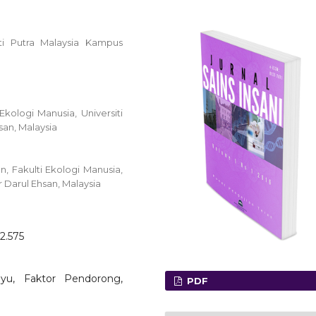
iti Putra Malaysia Kampus
ologi Manusia, Universiti
san, Malaysia
 Fakulti Ekologi Manusia,
 Darul Ehsan, Malaysia
o2.575
layu, Faktor Pendorong,
PDF