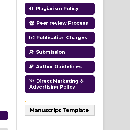
Plagiarism Policy
Peer review Process
Publication Charges
Submission
Author Guidelines
Direct Marketing &
Advertising Policy
Manuscript Template