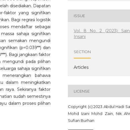
telah disediakan. Dapatan
-faktor yang signifikan
ISSUE
kan. Bagi regrasi logistik
roses mendaftar sebagai
Vol. 8 No. 2 (2023): Sain
assa sahaja signifikan
Insani
kukan semakan mengundi
nifikan (p=0.039**) dan
SECTION
**). Bagi jangkaan faktor
 mengundi pada pilihan
Articles
luarga sahaja signifikan
ini menerangkan bahawa
ntu dalam meningkatkan
n raya. Sekiranya faktor
LICENSE
perhatian sudah semestinya
yu dalam proses pilihan
Copyright (c) 2023 Abdul Hadi Sa
Mohd Izani Mohd Zain, Nik A
Sufian Burhan