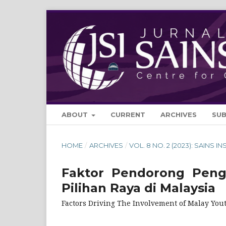
ABOUT
CURRENT
ARCHIVES
SU
HOME
/
ARCHIVES
/
VOL. 8 NO. 2 (2023): SAINS IN
Faktor Pendorong Pengl
Pilihan Raya di Malaysia
Factors Driving The Involvement of Malay Yout