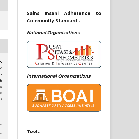
Sains Insani Adherence to
Community Standards
National
Organizations
 &
r
yu
International Organizations
i
e
he
ns
.
8
Tools