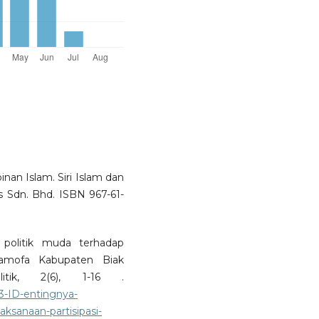
nan Islam. Siri Islam dan
rs Sdn. Bhd. ISBN 967-61-
 politik muda terhadap
k Samofa Kabupaten Biak
itik, 2(6), 1-16 .
23-ID-entingnya-
aksanaan-partisipasi-