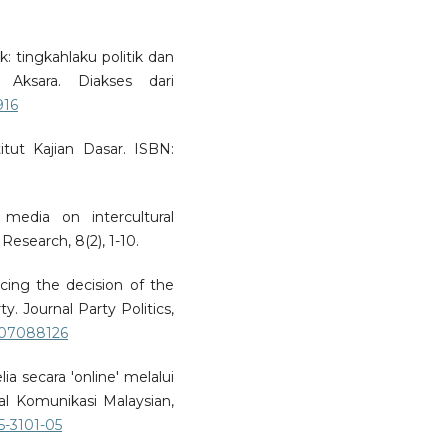
k: tingkahlaku politik dan
Aksara. Diakses dari
916
titut Kajian Dasar. ISBN:
edia on intercultural
esearch, 8(2), 1-10.
ncing the decision of the
ty. Journal Party Politics,
8807088126
elia secara 'online' melalui
l Komunikasi Malaysian,
5-3101-05