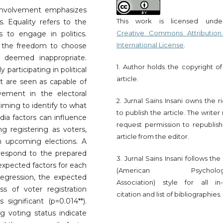
l involvement emphasizes
This work is licensed und
cs. Equality refers to the
Creative Commons Attribution
s to engage in politics.
International License
.
ls the freedom to choose
re deemed inappropriate.
1. Author holds the copyright of
 participating in political
article.
at are seen as capable of
vement in the electoral
2. Jurnal Sains Insani owns the r
aiming to identify to what
to publish the article. The write
ia factors can influence
request permission to republish
ng registering as voters,
article from the editor.
n upcoming elections. A
 respond to the prepared
3. Jurnal Sains Insani follows th
 expected factors for each
(American Psychologi
 regression, the expected
Association) style for all in-
s of voter registration
citation and list of bibliographies.
ignificant (p=0.014**).
g voting status indicate