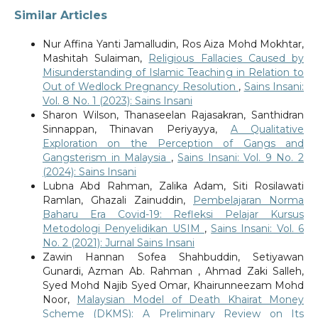
Similar Articles
Nur Affina Yanti Jamalludin, Ros Aiza Mohd Mokhtar,
Mashitah Sulaiman,
Religious Fallacies Caused by
Misunderstanding of Islamic Teaching in Relation to
Out of Wedlock Pregnancy Resolution
,
Sains Insani:
Vol. 8 No. 1 (2023): Sains Insani
Sharon Wilson, Thanaseelan Rajasakran, Santhidran
Sinnappan, Thinavan Periyayya,
A Qualitative
Exploration on the Perception of Gangs and
Gangsterism in Malaysia
,
Sains Insani: Vol. 9 No. 2
(2024): Sains Insani
Lubna Abd Rahman, Zalika Adam, Siti Rosilawati
Ramlan, Ghazali Zainuddin,
Pembelajaran Norma
Baharu Era Covid-19: Refleksi Pelajar Kursus
Metodologi Penyelidikan USIM
,
Sains Insani: Vol. 6
No. 2 (2021): Jurnal Sains Insani
Zawin Hannan Sofea Shahbuddin, Setiyawan
Gunardi, Azman Ab. Rahman , Ahmad Zaki Salleh,
Syed Mohd Najib Syed Omar, Khairunneezam Mohd
Noor,
Malaysian Model of Death Khairat Money
Scheme (DKMS): A Preliminary Review on Its