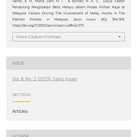
Samsi, A. H., Mohd Zain, M. I. ., & Burhan, N. A. S. . (2023). Faktor
Pendorong Penglibatan Belia Melayu dalam Proses Pilihan Raya di
Malaysia: Factors Driving The Involvement of Malay Youths in The
Election Process in Malaysia.
Sains Insani
,
8
(2), 304–309.
https://doi.org/10.33102/sainsinsani.vol8no2.575
More Citation Formats
ISSUE
Vol. 8 No. 2 (2023): Sains Insani
SECTION
Articles
LICENSE