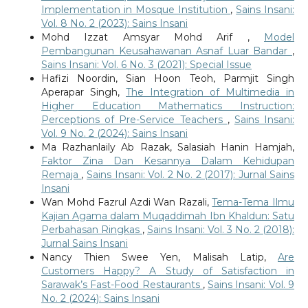
Implementation in Mosque Institution
,
Sains Insani:
Vol. 8 No. 2 (2023): Sains Insani
Mohd Izzat Amsyar Mohd Arif ,
Model
Pembangunan Keusahawanan Asnaf Luar Bandar
,
Sains Insani: Vol. 6 No. 3 (2021): Special Issue
Hafizi Noordin, Sian Hoon Teoh, Parmjit Singh
Aperapar Singh,
The Integration of Multimedia in
Higher Education Mathematics Instruction:
Perceptions of Pre-Service Teachers
,
Sains Insani:
Vol. 9 No. 2 (2024): Sains Insani
Ma Razhanlaily Ab Razak, Salasiah Hanin Hamjah,
Faktor Zina Dan Kesannya Dalam Kehidupan
Remaja
,
Sains Insani: Vol. 2 No. 2 (2017): Jurnal Sains
Insani
Wan Mohd Fazrul Azdi Wan Razali,
Tema-Tema Ilmu
Kajian Agama dalam Muqaddimah Ibn Khaldun: Satu
Perbahasan Ringkas
,
Sains Insani: Vol. 3 No. 2 (2018):
Jurnal Sains Insani
Nancy Thien Swee Yen, Malisah Latip,
Are
Customers Happy? A Study of Satisfaction in
Sarawak’s Fast-Food Restaurants
,
Sains Insani: Vol. 9
No. 2 (2024): Sains Insani