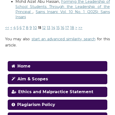
Mohd Aizat Abu Hassan,
Forming the Leadership of
School Students Through the Leadership of the
Principal
,
Sains Insani: Vol. 10 No. 1 (2025): Sains
Insani
<<
<
4
5
6
7
8
9
10
11
12
13
14
15
16
17
18
>
>>
You may also
start an advanced similarity search
for this
article.
Home
Aim & Scopes
Ethics and Malpractice Statement
Plagiarism Policy