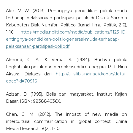
Alex, V. W. (2013). Pentingnya pendidikan politik muda
terhadap pelaksanaan partisipasi politik di Distrik Samofa
Kabupaten Biak Numfor. Politico: Jurnal Ilmu Politik, 2(6),
1-16 .
https://media.neliti.com/media/publications/1123-ID-
entingnya-pendidikan-politik-generasi-muda-terhadap-
pelaksanaan-partisipasi-poli.pdf
.
Almond, G. A., & Verba, S. (1984). Budaya politik:
tingkahlaku politik dan demokrasi di lima negara. P. T. Bina
Aksara. Diakses dari
http://ailis.lib.unair.ac.id/opac/detail-
opac?id=70916
Azizan, B. (1995). Belia dan masyarakat. Institut Kajian
Dasar. ISBN: 983884036X.
Chen, G. M. (2012). The impact of new media on
intercultural communication in global context. China
Media Research, 8(2), 1-10.