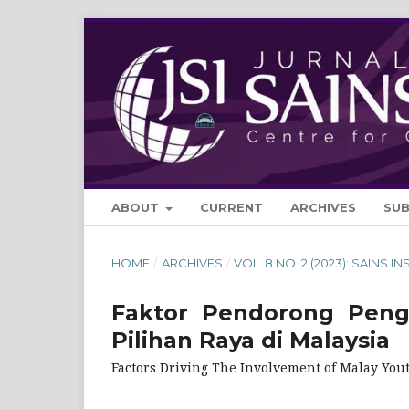
ABOUT
CURRENT
ARCHIVES
SU
HOME
/
ARCHIVES
/
VOL. 8 NO. 2 (2023): SAINS IN
Faktor Pendorong Pengl
Pilihan Raya di Malaysia
Factors Driving The Involvement of Malay Yout