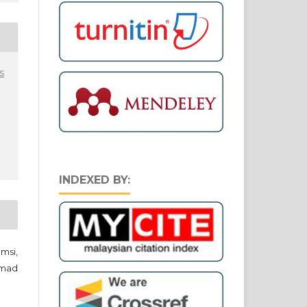
s
INDEXED BY:
msi,
hmad