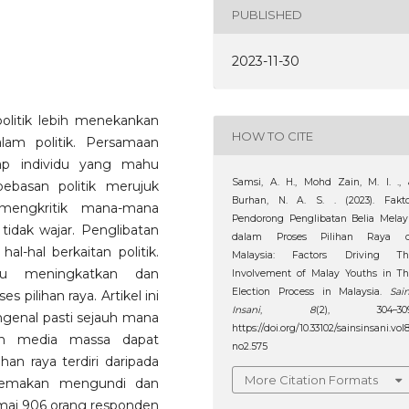
PUBLISHED
2023-11-30
olitik lebih menekankan
HOW TO CITE
lam politik. Persamaan
ap individu yang mahu
Samsi, A. H., Mohd Zain, M. I. .,
bebasan politik merujuk
Burhan, N. A. S. . (2023). Fakto
mengkritik mana-mana
Pendorong Penglibatan Belia Mela
tidak wajar. Penglibatan
dalam Proses Pilihan Raya d
al-hal berkaitan politik.
Malaysia: Factors Driving Th
mpu meningkatkan dan
Involvement of Malay Youths in T
Election Process in Malaysia.
Sai
 pilihan raya. Artikel ini
Insani
,
8
(2), 304–309
genal pasti sejauh mana
https://doi.org/10.33102/sainsinsani.vol
dan media massa dapat
no2.575
an raya terdiri daripada
More Citation Formats
 semakan mengundi dan
amai 906 orang responden