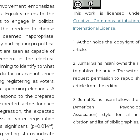
l involvement emphasizes
This work is licensed und
cs. Equality refers to the
Creative Commons Attribution
s to engage in politics.
International License
.
ls the freedom to choose
re deemed inappropriate.
1. Author holds the copyright of
 participating in political
article.
at are seen as capable of
vement in the electoral
2. Jurnal Sains Insani owns the r
aiming to identify to what
to publish the article. The write
ia factors can influence
request permission to republish
ng registering as voters,
article from the editor.
n upcoming elections. A
 respond to the prepared
3. Jurnal Sains Insani follows th
 expected factors for each
(American Psychologi
 regression, the expected
Association) style for all in-
s of voter registration
citation and list of bibliographies.
ignificant (p=0.014**).
g voting status indicate