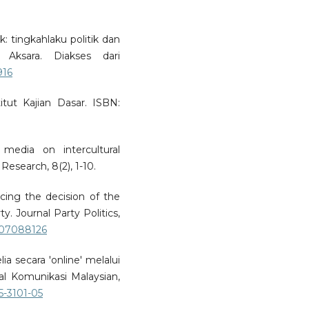
k: tingkahlaku politik dan
Aksara. Diakses dari
916
titut Kajian Dasar. ISBN:
edia on intercultural
esearch, 8(2), 1-10.
ncing the decision of the
ty. Journal Party Politics,
8807088126
elia secara 'online' melalui
l Komunikasi Malaysian,
5-3101-05