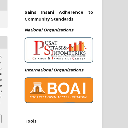
Sains Insani Adherence to
Community Standards
National
Organizations
 &
r
yu
International Organizations
i
e
he
ns
.
8
Tools