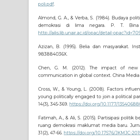
poli.pdf
.
Almond, G. A., & Verba, S. (1984). Budaya politi
demokrasi di lima negara. P. T. Bina 
http://ailis.lib.unair.ac.id/opac/detail-opac?id=70
Azizan, B. (1995). Belia dan masyarakat. Ins
983884036X.
Chen, G. M. (2012). The impact of new m
communication in global context. China Media R
Cross, W., & Young, L. (2008). Factors influe
young politically engaged to join a political par
14(3), 345-369.
https://doi.org/10.1177/135406
Fatimah, A., & Ali, S. (2015). Partisipasi politik b
ruang demokrasi maklumat media baru. Jurna
31(2), 47-66.
https://doi.org/10.17576/JKMJC-201