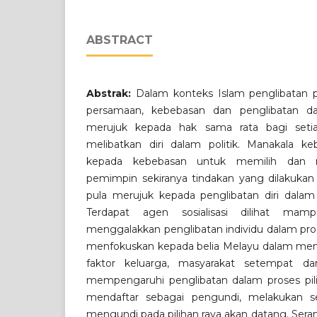
ABSTRACT
Abstrak:
Dalam konteks Islam penglibatan p
persamaan, kebebasan dan penglibatan da
merujuk kepada hak sama rata bagi seti
melibatkan diri dalam politik. Manakala ke
kepada kebebasan untuk memilih dan 
pemimpin sekiranya tindakan yang dilakukan 
pula merujuk kepada penglibatan diri dalam h
Terdapat agen sosialisasi dilihat ma
menggalakkan penglibatan individu dalam proses
menfokuskan kepada belia Melayu dalam men
faktor keluarga, masyarakat setempat 
mempengaruhi penglibatan dalam proses pilih
mendaftar sebagai pengundi, melakukan
mengundi pada pilihan raya akan datang. Ser