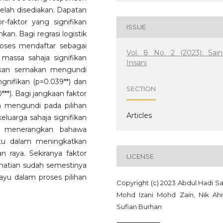
telah disediakan. Dapatan
-faktor yang signifikan
ISSUE
kan. Bagi regrasi logistik
roses mendaftar sebagai
Vol. 8 No. 2 (2023): Sain
assa sahaja signifikan
Insani
kukan semakan mengundi
nifikan (p=0.039**) dan
SECTION
**). Bagi jangkaan faktor
 mengundi pada pilihan
Articles
luarga sahaja signifikan
ini menerangkan bahawa
ntu dalam meningkatkan
n raya. Sekiranya faktor
LICENSE
perhatian sudah semestinya
yu dalam proses pilihan
Copyright (c) 2023 Abdul Hadi Sa
Mohd Izani Mohd Zain, Nik A
Sufian Burhan