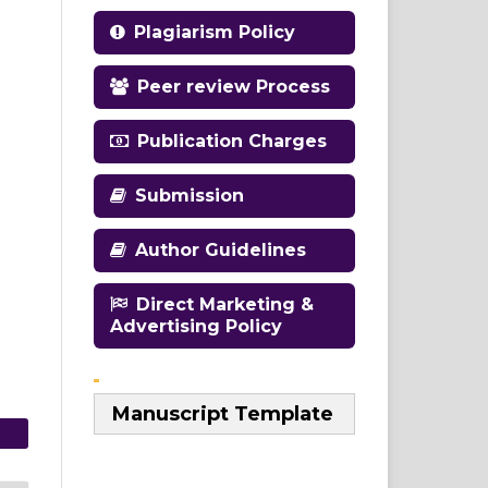
Plagiarism Policy
Peer review Process
Publication Charges
Submission
Author Guidelines
Direct Marketing &
Advertising Policy
Manuscript Template