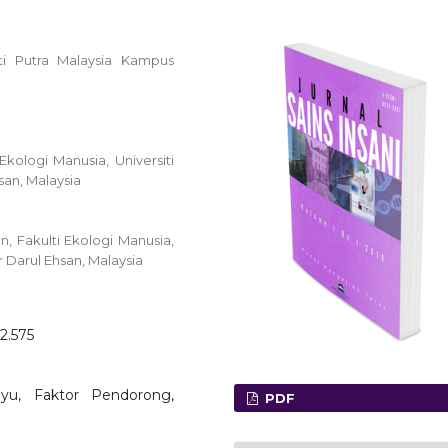
iti Putra Malaysia Kampus
ologi Manusia, Universiti
san, Malaysia
 Fakulti Ekologi Manusia,
 Darul Ehsan, Malaysia
o2.575
layu, Faktor Pendorong,
PDF