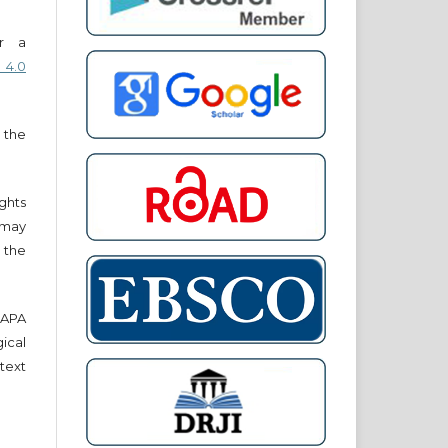
er a
 4.0
 the
ights
r may
 the
e APA
cal
text