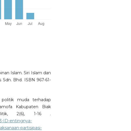
nan Islam. Siri Islam dan
rs Sdn. Bhd. ISBN 967-61-
 politik muda terhadap
k Samofa Kabupaten Biak
itik, 2(6), 1-16 .
23-ID-entingnya-
aksanaan-partisipasi-