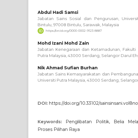
Abdul Hadi Samsi
Jabatan Sains Sosial dan Pengurusan, Univers
Bintulu, 97008 Bintulu, Sarawak, Malaysia
https://orcid.org/0000-0002-9123-8887
Mohd Izani Mohd Zain
Jabatan Kenegaraan dan Ketamadunan, Fakulti Ek
Putra Malaysia, 43000 Serdang, Selangor Darul Eh
Nik Ahmad Sufian Burhan
Jabatan Sains Kemasyarakatan dan Pembangunan,
Universiti Putra Malaysia, 43000 Serdang, Selangor
DOI:
https://doi.org/10.33102/sainsinsani.vol8n
Keywords:
Penglibatan Politik, Belia Me
Proses Pilihan Raya