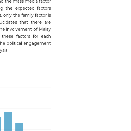
and the mass media factor
ing the expected factors
, only the family factor is
 elucidates that there are
 the involvement of Malay
 these factors for each
the political engagement
ysia.