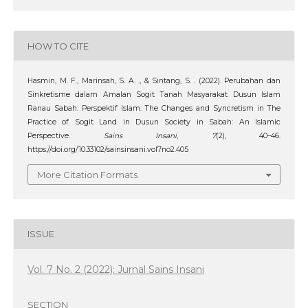
HOW TO CITE
Hasmin, M. F., Marinsah, S. A. ., & Sintang, S. . (2022). Perubahan dan
Sinkretisme dalam Amalan Sogit Tanah Masyarakat Dusun Islam
Ranau Sabah: Perspektif Islam: The Changes and Syncretism in The
Practice of Sogit Land in Dusun Society in Sabah: An Islamic
Perspective.
Sains Insani
,
7
(2), 40–46.
https://doi.org/10.33102/sainsinsani.vol7no2.405
More Citation Formats
ISSUE
Vol. 7 No. 2 (2022): Jurnal Sains Insani
SECTION