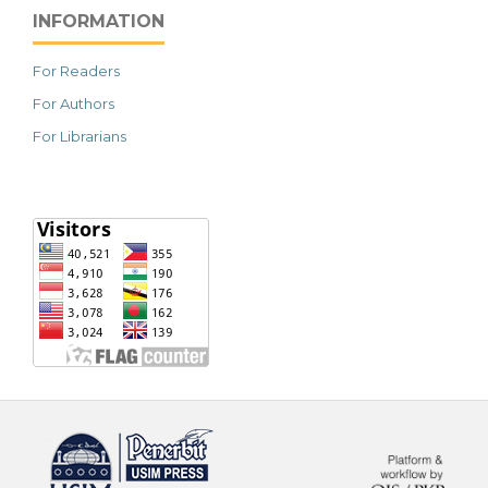
INFORMATION
For Readers
For Authors
For Librarians
خرید vpn