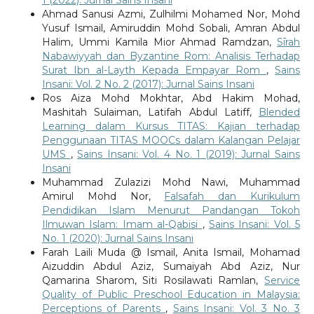
Ahmad Sanusi Azmi, Zulhilmi Mohamed Nor, Mohd
Yusuf Ismail, Amiruddin Mohd Sobali, Amran Abdul
Halim, Ummi Kamila Mior Ahmad Ramdzan,
Sīrah
Nabawiyyah dan Byzantine Rom: Analisis Terhadap
Surat Ibn al-Layth Kepada Empayar Rom
,
Sains
Insani: Vol. 2 No. 2 (2017): Jurnal Sains Insani
Ros Aiza Mohd Mokhtar, Abd Hakim Mohad,
Mashitah Sulaiman, Latifah Abdul Latiff,
Blended
Learning dalam Kursus TITAS: Kajian terhadap
Penggunaan TITAS MOOCs dalam Kalangan Pelajar
UMS
,
Sains Insani: Vol. 4 No. 1 (2019): Jurnal Sains
Insani
Muhammad Zulazizi Mohd Nawi, Muhammad
Amirul Mohd Nor,
Falsafah dan Kurikulum
Pendidikan Islam Menurut Pandangan Tokoh
Ilmuwan Islam: Imam al-Qabisi
,
Sains Insani: Vol. 5
No. 1 (2020): Jurnal Sains Insani
Farah Laili Muda @ Ismail, Anita Ismail, Mohamad
Aizuddin Abdul Aziz, Sumaiyah Abd Aziz, Nur
Qamarina Sharom, Siti Rosilawati Ramlan,
Service
Quality of Public Preschool Education in Malaysia:
Perceptions of Parents
,
Sains Insani: Vol. 3 No. 3