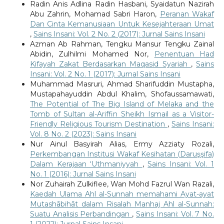
Radin Anis Adlina Radin Hasbani, Syaidatun Nazirah
Abu Zahrin, Mohamad Sabri Haron,
Peranan Wakaf
Dan Cinta Kemanusiaan Untuk Kesejahteraan Umat
,
Sains Insani: Vol. 2 No. 2 (2017): Jurnal Sains Insani
Azman Ab Rahman, Tengku Mansur Tengku Zainal
Abidin, Zulhilmi Mohamed Nor,
Penentuan Had
Kifayah Zakat Berdasarkan Maqasid Syariah
,
Sains
Insani: Vol. 2 No. 1 (2017): Jurnal Sains Insani
Muhammad Masruri, Ahmad Sharifuddin Mustapha,
Mustapahayuddin Abdul Khalim, Shofaussamawati,
The Potential of The Big Island of Melaka and the
Tomb of Sultan al-Ariffin Sheikh Ismail as a Visitor-
Friendly Religious Tourism Destination
,
Sains Insani:
Vol. 8 No. 2 (2023): Sains Insani
Nur Ainul Basyirah Alias, Ermy Azziaty Rozali,
Perkembangan Institusi Wakaf Kesihatan (Daruşşifa)
Dalam Kerajaan ‘Uthmaniyyah
,
Sains Insani: Vol. 1
No. 1 (2016): Jurnal Sains Insani
Nor Zuhairah Zulkiflee, Wan Mohd Fazrul Wan Razali,
Kaedah Ulama Ahl al-Sunnah memahami Ayat-ayat
Mutashābihāt dalam Risalah Manhaj Ahl al-Sunnah:
Suatu Analisis Perbandingan
,
Sains Insani: Vol. 7 No.
1 (2022): Jurnal Sains Insani