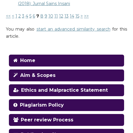
(2018): Jurnal Sains Insani
<<
<
1
2
3
4
5
6
7
8
9
10
11
12
13
14
15
>
>>
You may also
start an advanced similarity search
for this
article.
Home
Aim & Scopes
Ethics and Malpractice Statement
Plagiarism Policy
Peer review Process