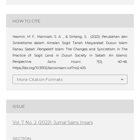
HOW TO CITE
Hasmin, M. F., Marinsah, S. A. ., & Sintang, S. . (2022). Perubahan dan
Sinkretisme dalam Amalan Sogit Tanah Masyarakat Dusun Islam
Ranau Sabah: Perspektif Islam: The Changes and Syncretism in The
Practice of Sogit Land in Dusun Society in Sabah: An Islamic
Perspective.
Sains Insani
,
7
(2), 40–46.
https://doi.org/10.33102/sainsinsani.vol7no2.405
More Citation Formats
ISSUE
Vol. 7 No. 2 (2022): Jurnal Sains Insani
SECTION