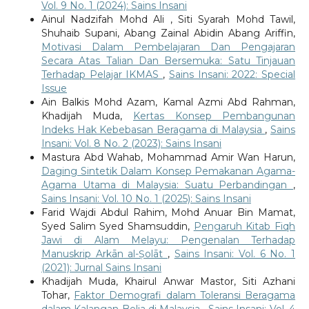
Vol. 9 No. 1 (2024): Sains Insani
Ainul Nadzifah Mohd Ali , Siti Syarah Mohd Tawil,
Shuhaib Supani, Abang Zainal Abidin Abang Ariffin,
Motivasi Dalam Pembelajaran Dan Pengajaran
Secara Atas Talian Dan Bersemuka: Satu Tinjauan
Terhadap Pelajar IKMAS
,
Sains Insani: 2022: Special
Issue
Ain Balkis Mohd Azam, Kamal Azmi Abd Rahman,
Khadijah Muda,
Kertas Konsep Pembangunan
Indeks Hak Kebebasan Beragama di Malaysia
,
Sains
Insani: Vol. 8 No. 2 (2023): Sains Insani
Mastura Abd Wahab, Mohammad Amir Wan Harun,
Daging Sintetik Dalam Konsep Pemakanan Agama-
Agama Utama di Malaysia: Suatu Perbandingan
,
Sains Insani: Vol. 10 No. 1 (2025): Sains Insani
Farid Wajdi Abdul Rahim, Mohd Anuar Bin Mamat,
Syed Salim Syed Shamsuddin,
Pengaruh Kitab Fiqh
Jawi di Alam Melayu: Pengenalan Terhadap
Manuskrip Arkān al-Ṣolāt
,
Sains Insani: Vol. 6 No. 1
(2021): Jurnal Sains Insani
Khadijah Muda, Khairul Anwar Mastor, Siti Azhani
Tohar,
Faktor Demografi dalam Toleransi Beragama
dalam Kalangan Belia di Malaysia
,
Sains Insani: Vol. 4