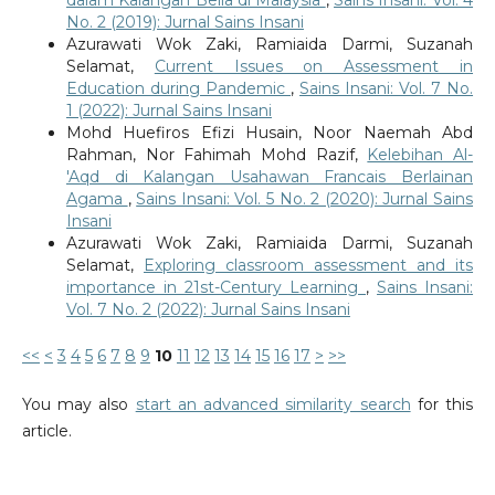
No. 2 (2019): Jurnal Sains Insani
Azurawati Wok Zaki, Ramiaida Darmi, Suzanah
Selamat,
Current Issues on Assessment in
Education during Pandemic
,
Sains Insani: Vol. 7 No.
1 (2022): Jurnal Sains Insani
Mohd Huefiros Efizi Husain, Noor Naemah Abd
Rahman, Nor Fahimah Mohd Razif,
Kelebihan Al-
'Aqd di Kalangan Usahawan Francais Berlainan
Agama
,
Sains Insani: Vol. 5 No. 2 (2020): Jurnal Sains
Insani
Azurawati Wok Zaki, Ramiaida Darmi, Suzanah
Selamat,
Exploring classroom assessment and its
importance in 21st-Century Learning
,
Sains Insani:
Vol. 7 No. 2 (2022): Jurnal Sains Insani
<<
<
3
4
5
6
7
8
9
10
11
12
13
14
15
16
17
>
>>
You may also
start an advanced similarity search
for this
article.