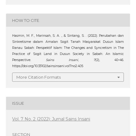
HOW TO CITE
Hasmin, M. F., Marinsah, S. A. ., & Sintang, S. . (2022). Perubahan dan
Sinkretisme dalam Amalan Sogit Tanah Masyarakat Dusun Islam
Ranau Sabah: Perspektif Islam: The Changes and Syncretism in The
Practice of Sogit Land in Dusun Society in Sabah: An Islamic
Perspective.
Sains Insani
,
7
(2), 40–46.
https://doi.org/10.33102/sainsinsani.vol7no2.405
More Citation Formats
ISSUE
Vol. 7 No. 2 (2022): Jurnal Sains Insani
SECTION