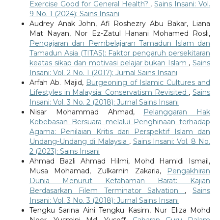
Exercise Good for General Health?
,
Sains Insani: Vol.
9 No. 1 (2024): Sains Insani
Audrey Anak John, Afi Roshezry Abu Bakar, Liana
Mat Nayan, Nor Ez-Zatul Hanani Mohamed Rosli,
Pengajaran dan Pembelajaran Tamadun Islam dan
Tamadun Asia (TITAS): Faktor pengaruh persekitaran
keatas sikap dan motivasi pelajar bukan Islam
,
Sains
Insani: Vol. 2 No. 1 (2017): Jurnal Sains Insani
Arfah Ab. Majid,
Burgeoning of Islamic Cultures and
Lifestyles in Malaysia: Conservatism Revisited
,
Sains
Insani: Vol. 3 No. 2 (2018): Jurnal Sains Insani
Nisar Mohammad Ahmad,
Pelanggaran Hak
Kebebasan Bersuara melalui Penghinaan terhadap
Agama: Penilaian Kritis dari Perspektif Islam dan
Undang-Undang di Malaysia
,
Sains Insani: Vol. 8 No.
2 (2023): Sains Insani
Ahmad Bazli Ahmad Hilmi, Mohd Hamidi Ismail,
Musa Mohamad, Zulkarnin Zakaria,
Pengakhiran
Dunia Menurut Kefahaman Barat: Kajian
Berdasarkan Filem Terminator Salvation
,
Sains
Insani: Vol. 3 No. 3 (2018): Jurnal Sains Insani
Tengku Sarina Aini Tengku Kasim, Nur Eliza Mohd
Noor, Yusmini Md. Yusoff,
Cabaran Guru Dalam