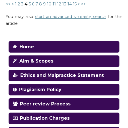
<<
<
1
2
3
4
5
6
7
8
9
10
11
12
13
14
15
>
>>
You may also
start an advanced similarity search
for this
article.
Home
Aim & Scopes
Ethics and Malpractice Statement
Plagiarism Policy
Peer review Process
Publication Charges