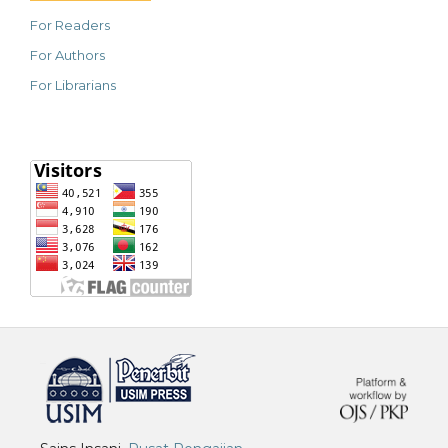
For Readers
For Authors
For Librarians
خرید vpn