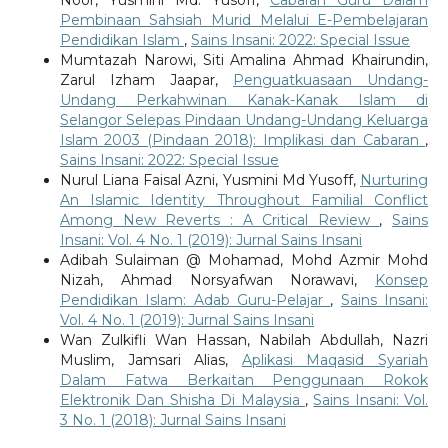
Pembinaan Sahsiah Murid Melalui E-Pembelajaran
Pendidikan Islam
,
Sains Insani: 2022: Special Issue
Mumtazah Narowi, Siti Amalina Ahmad Khairundin,
Zarul Izham Jaapar,
Penguatkuasaan Undang-
Undang Perkahwinan Kanak-Kanak Islam di
Selangor Selepas Pindaan Undang-Undang Keluarga
Islam 2003 (Pindaan 2018): Implikasi dan Cabaran
,
Sains Insani: 2022: Special Issue
Nurul Liana Faisal Azni, Yusmini Md Yusoff,
Nurturing
An Islamic Identity Throughout Familial Conflict
Among New Reverts : A Critical Review
,
Sains
Insani: Vol. 4 No. 1 (2019): Jurnal Sains Insani
Adibah Sulaiman @ Mohamad, Mohd Azmir Mohd
Nizah, Ahmad Norsyafwan Norawavi,
Konsep
Pendidikan Islam: Adab Guru-Pelajar
,
Sains Insani:
Vol. 4 No. 1 (2019): Jurnal Sains Insani
Wan Zulkifli Wan Hassan, Nabilah Abdullah, Nazri
Muslim, Jamsari Alias,
Aplikasi Maqasid Syariah
Dalam Fatwa Berkaitan Penggunaan Rokok
Elektronik Dan Shisha Di Malaysia
,
Sains Insani: Vol.
3 No. 1 (2018): Jurnal Sains Insani