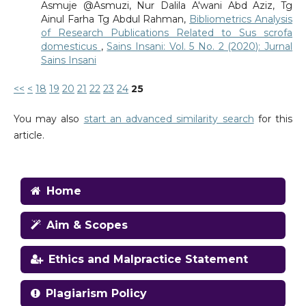
Asmuje @Asmuzi, Nur Dalila A'wani Abd Aziz, Tg
Ainul Farha Tg Abdul Rahman,
Bibliometrics Analysis
of Research Publications Related to Sus scrofa
domesticus
,
Sains Insani: Vol. 5 No. 2 (2020): Jurnal
Sains Insani
<<
<
18
19
20
21
22
23
24
25
You may also
start an advanced similarity search
for this
article.
Home
Aim & Scopes
Ethics and Malpractice Statement
Plagiarism Policy