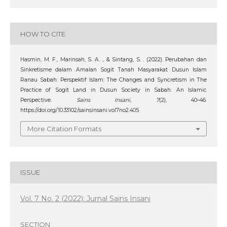
HOW TO CITE
Hasmin, M. F., Marinsah, S. A. ., & Sintang, S. . (2022). Perubahan dan
Sinkretisme dalam Amalan Sogit Tanah Masyarakat Dusun Islam
Ranau Sabah: Perspektif Islam: The Changes and Syncretism in The
Practice of Sogit Land in Dusun Society in Sabah: An Islamic
Perspective.
Sains Insani
,
7
(2), 40–46.
https://doi.org/10.33102/sainsinsani.vol7no2.405
More Citation Formats
ISSUE
Vol. 7 No. 2 (2022): Jurnal Sains Insani
SECTION