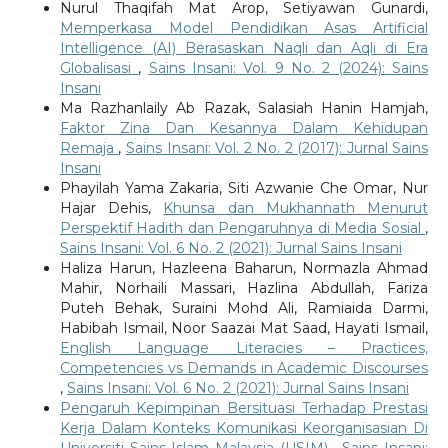
Nurul Thaqifah Mat Arop, Setiyawan Gunardi,
Memperkasa Model Pendidikan Asas Artificial
Intelligence (AI) Berasaskan Naqli dan Aqli di Era
Globalisasi
,
Sains Insani: Vol. 9 No. 2 (2024): Sains
Insani
Ma Razhanlaily Ab Razak, Salasiah Hanin Hamjah,
Faktor Zina Dan Kesannya Dalam Kehidupan
Remaja
,
Sains Insani: Vol. 2 No. 2 (2017): Jurnal Sains
Insani
Phayilah Yama Zakaria, Siti Azwanie Che Omar, Nur
Hajar Dehis,
Khunsa dan Mukhannath Menurut
Perspektif Hadith dan Pengaruhnya di Media Sosial
,
Sains Insani: Vol. 6 No. 2 (2021): Jurnal Sains Insani
Haliza Harun, Hazleena Baharun, Normazla Ahmad
Mahir, Norhaili Massari, Hazlina Abdullah, Fariza
Puteh Behak, Suraini Mohd Ali, Ramiaida Darmi,
Habibah Ismail, Noor Saazai Mat Saad, Hayati Ismail,
English Language Literacies – Practices,
Competencies vs Demands in Academic Discourses
,
Sains Insani: Vol. 6 No. 2 (2021): Jurnal Sains Insani
Pengaruh Kepimpinan Bersituasi Terhadap Prestasi
Kerja Dalam Konteks Komunikasi Keorganisasian Di
Universiti Sains Islam Malaysia (USIM)
,
Sains Insani: