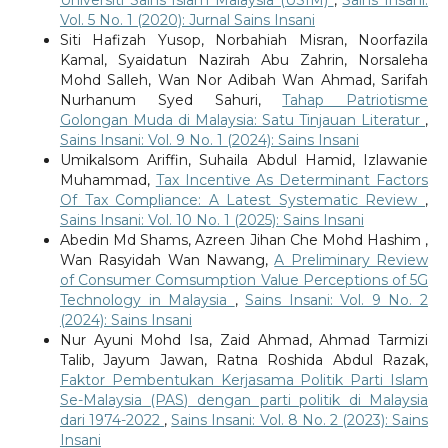
Vol. 5 No. 1 (2020): Jurnal Sains Insani
Siti Hafizah Yusop, Norbahiah Misran, Noorfazila
Kamal, Syaidatun Nazirah Abu Zahrin, Norsaleha
Mohd Salleh, Wan Nor Adibah Wan Ahmad, Sarifah
Nurhanum Syed Sahuri,
Tahap Patriotisme
Golongan Muda di Malaysia: Satu Tinjauan Literatur
,
Sains Insani: Vol. 9 No. 1 (2024): Sains Insani
Umikalsom Ariffin, Suhaila Abdul Hamid, Izlawanie
Muhammad,
Tax Incentive As Determinant Factors
Of Tax Compliance: A Latest Systematic Review
,
Sains Insani: Vol. 10 No. 1 (2025): Sains Insani
Abedin Md Shams, Azreen Jihan Che Mohd Hashim ,
Wan Rasyidah Wan Nawang,
A Preliminary Review
of Consumer Comsumption Value Perceptions of 5G
Technology in Malaysia
,
Sains Insani: Vol. 9 No. 2
(2024): Sains Insani
Nur Ayuni Mohd Isa, Zaid Ahmad, Ahmad Tarmizi
Talib, Jayum Jawan, Ratna Roshida Abdul Razak,
Faktor Pembentukan Kerjasama Politik Parti Islam
Se-Malaysia (PAS) dengan parti politik di Malaysia
dari 1974-2022
,
Sains Insani: Vol. 8 No. 2 (2023): Sains
Insani