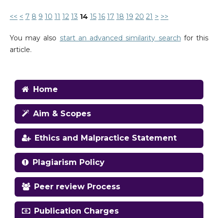
<<
<
7
8
9
10
11
12
13
14
15
16
17
18
19
20
21
>
>>
You may also
start an advanced similarity search
for this
article.
Home
Aim & Scopes
Ethics and Malpractice Statement
Plagiarism Policy
Peer review Process
Publication Charges