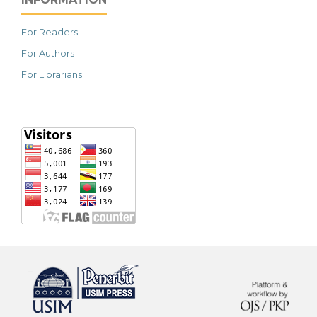
For Readers
For Authors
For Librarians
خرید vpn