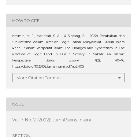
HOW TO CITE
Hasmin, M. F., Marinsah, S. A. ., & Sintang, S. . (2022). Perubahan dan
Sinkretisme dalam Amalan Sogit Tanah Masyarakat Dusun Islam
Ranau Sabah: Perspektif Islam: The Changes and Syncretism in The
Practice of Sogit Land in Dusun Society in Sabah: An Islamic
Perspective.
Sains Insani
,
7
(2), 40–46.
https://doi.org/10.33102/sainsinsani.vol7no2.405
More Citation Formats
ISSUE
Vol. 7 No. 2 (2022): Jurnal Sains Insani
SECTION