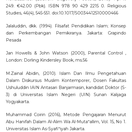
249. €42.00 (Pbk). ISBN 978 90 429 2215 0. Religious
Studies, 46(4), 545-551. doi:10.1017/S0034412510000466
Jalaluddin, dkk. (1994). Filsafat Pendidikan Islam; Konsep
dan Perkembangan Pemikiranya. Jakarta: Grapindo
Pesada
Jan Howells & John Watson (2000), Parental Control ,
London: Dorling Kindersley Book, ms.56
M.Zainal Abidin, (2010). Islam Dan Ilmu Pengetahuan
Dalam Diskursus Muslim Kontemporer, Dosen Fakultas
Ushuluddin IAIN Antasari Banjarmasin, kandidat Doktor (S-
3) di Universitas Islam Negeri (UIN) Sunan Kalijaga
Yogyakarta.
Muhammad Coirin (2016), Metode Pengajaran Menurut
Abu Hanifah Dalam Al-Alim Wa Al-Muta‟allim, Vol. 15, No 1.
Universitas Islam As-Syafi‟iyah Jakarta.