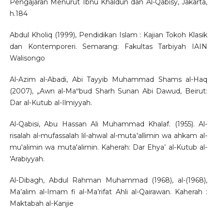
Pengajaran Menurut Ibnu Khaldun dan Al-Qabisy, Jakarta,
h.184
Abdul Kholiq (1999), Pendidikan Islam : Kajian Tokoh Klasik
dan Kontemporeri. Semarang: Fakultas Tarbiyah IAIN
Walisongo
Al-Azim al-Abadi, Abi Tayyib Muhammad Shams al-Haq
(2007), „Awn al-Ma‟bud Sharh Sunan Abi Dawud, Beirut:
Dar al-Kutub al-Ilmiyyah.
Al-Qabisi, Abu Hassan Ali Muhammad Khalaf. (1955). Al-
risalah al-mufassalah lil-ahwal al-muta'allimin wa ahkam al-
mu'alimin wa muta'alimin. Kaherah: Dar Ehya’ al-Kutub al-
'Arabiyyah.
Al-Dibagh, Abdul Rahman Muhammad (1968), al-(1968),
Ma’alim al-Imam fi al-Ma’rifat Ahli al-Qairawan. Kaherah :
Maktabah al-Kanjie