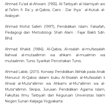
Ahmad Fu’ad al-Ahwani. (1955). Al-Tarbiyah al-Islamiyah aw
al-Ta’lim fi Ra`y al-Qabisi, Cairo : Dar Ihya` al-Kutub al-
Arabiyah
Ahmad Mohd Salleh (1997), Pendidikan Islam: Falsafah,
Pedagogi dan Metodologi. Shah Alam : Fajar Bakti Sdn.
Bhd.
Ahmad Khalid. (1986). Al-Qabisi, Al-risalah al-mufassalah
lilahwal al-mutaallimin wa ahkam al-mualimin wa
mutaalimin. Tunis: Syarikat Percetakan Tunis.
Ahmad Labib. (2011). Konsep Pendidikan Akhlak pada Anak
Menurut Al-Qabisi dalam buku Al-Risalah al-Mufassilah li
Ahwal al-Muta‟allimin wa Ahkami al-Mu‟allimin wa al-
Muta‟allimin. Skripsi, Jurusan Pendidikan Agama Islam,
Fakultas Ilmu Tarbiyah dan Keguruan Universitas Islam
Negeri Sunan Kalijaga Yogyakarta