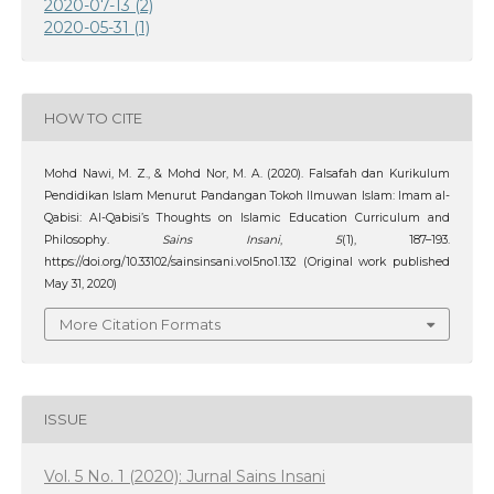
2020-07-13 (2)
2020-05-31 (1)
HOW TO CITE
Mohd Nawi, M. Z., & Mohd Nor, M. A. (2020). Falsafah dan Kurikulum
Pendidikan Islam Menurut Pandangan Tokoh Ilmuwan Islam: Imam al-
Qabisi: Al-Qabisi’s Thoughts on Islamic Education Curriculum and
Philosophy.
Sains Insani
,
5
(1), 187–193.
https://doi.org/10.33102/sainsinsani.vol5no1.132 (Original work published
May 31, 2020)
More Citation Formats
ISSUE
Vol. 5 No. 1 (2020): Jurnal Sains Insani