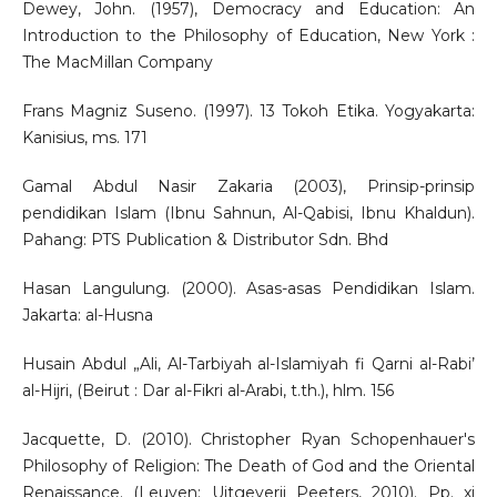
Dewey, John. (1957), Democracy and Education: An
Introduction to the Philosophy of Education, New York :
The MacMillan Company
Frans Magniz Suseno. (1997). 13 Tokoh Etika. Yogyakarta:
Kanisius, ms. 171
Gamal Abdul Nasir Zakaria (2003), Prinsip-prinsip
pendidikan Islam (Ibnu Sahnun, Al-Qabisi, Ibnu Khaldun).
Pahang: PTS Publication & Distributor Sdn. Bhd
Hasan Langulung. (2000). Asas-asas Pendidikan Islam.
Jakarta: al-Husna
Husain Abdul „Ali, Al-Tarbiyah al-Islamiyah fi Qarni al-Rabi’
al-Hijri, (Beirut : Dar al-Fikri al-Arabi, t.th.), hlm. 156
Jacquette, D. (2010). Christopher Ryan Schopenhauer's
Philosophy of Religion: The Death of God and the Oriental
Renaissance. (Leuven: Uitgeverij Peeters, 2010). Pp. xi