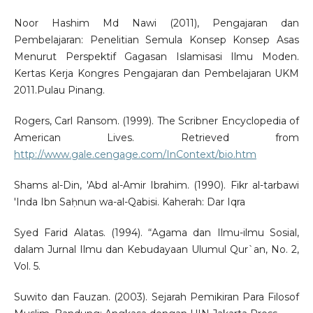
Noor Hashim Md Nawi (2011), Pengajaran dan
Pembelajaran: Penelitian Semula Konsep Konsep Asas
Menurut Perspektif Gagasan Islamisasi Ilmu Moden.
Kertas Kerja Kongres Pengajaran dan Pembelajaran UKM
2011.Pulau Pinang.
Rogers, Carl Ransom. (1999). The Scribner Encyclopedia of
American Lives. Retrieved from
http://www.gale.cengage.com/InContext/bio.htm
Shams al-Din, 'Abd al-Amir Ibrahim. (1990). Fikr al-tarbawi
'Inda Ibn Saḥnun wa-al-Qabisi. Kaherah: Dar Iqra
Syed Farid Alatas. (1994). “Agama dan Ilmu-ilmu Sosial,
dalam Jurnal Ilmu dan Kebudayaan Ulumul Qur`an, No. 2,
Vol. 5.
Suwito dan Fauzan. (2003). Sejarah Pemikiran Para Filosof