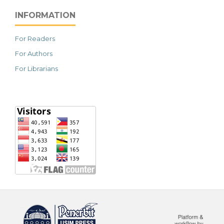
INFORMATION
For Readers
For Authors
For Librarians
خرید vpn