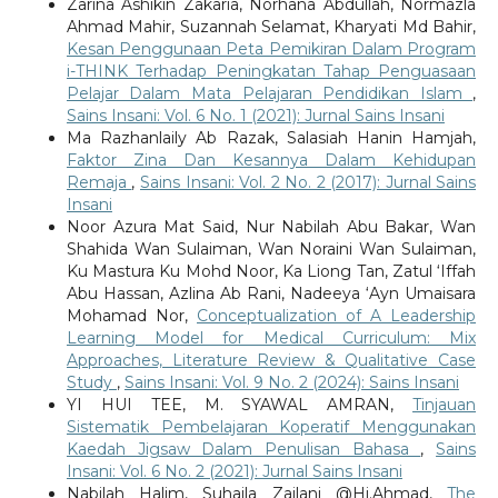
Zarina Ashikin Zakaria, Norhana Abdullah, Normazla
Ahmad Mahir, Suzannah Selamat, Kharyati Md Bahir,
Kesan Penggunaan Peta Pemikiran Dalam Program
i-THINK Terhadap Peningkatan Tahap Penguasaan
Pelajar Dalam Mata Pelajaran Pendidikan Islam
,
Sains Insani: Vol. 6 No. 1 (2021): Jurnal Sains Insani
Ma Razhanlaily Ab Razak, Salasiah Hanin Hamjah,
Faktor Zina Dan Kesannya Dalam Kehidupan
Remaja
,
Sains Insani: Vol. 2 No. 2 (2017): Jurnal Sains
Insani
Noor Azura Mat Said, Nur Nabilah Abu Bakar, Wan
Shahida Wan Sulaiman, Wan Noraini Wan Sulaiman,
Ku Mastura Ku Mohd Noor, Ka Liong Tan, Zatul ‘Iffah
Abu Hassan, Azlina Ab Rani, Nadeeya ‘Ayn Umaisara
Mohamad Nor,
Conceptualization of A Leadership
Learning Model for Medical Curriculum: Mix
Approaches, Literature Review & Qualitative Case
Study
,
Sains Insani: Vol. 9 No. 2 (2024): Sains Insani
YI HUI TEE, M. SYAWAL AMRAN,
Tinjauan
Sistematik Pembelajaran Koperatif Menggunakan
Kaedah Jigsaw Dalam Penulisan Bahasa
,
Sains
Insani: Vol. 6 No. 2 (2021): Jurnal Sains Insani
Nabilah Halim, Suhaila Zailani @Hj.Ahmad,
The