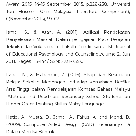
Awam 2015, 14-15 September 2015, p.228-238. Universiti
Tun Hussein Onn Malaysia. Literature Component),
6(November 2015), 59–67.
Ismail, S., & Atan, A. (2011). Aplikasi Pendekatan
Penyelesaian Masalah Dalam pengajaran Mata Pelajaran
Teknikal dan Vokasional di Fakulti Pendidikan UTM. Journal
of Educational Psychology and Counseling,volume 2, Jun
2011, Pages 113-144/ISSN: 2231-735X.
Ismail, N., & Mahamod, Z. (2016). Sikap dan Kesediaan
Pelajar Sekolah Menengah Terhadap Kemahiran Berfikir
Aras Tinggi dalam Pembelajaran Komsas Bahasa Melayu
(Attitude and Readiness Secondary School Students on
Higher Order Thinking Skill in Malay Language.
Hatib, A., Musta, B., Jamal, A., Fairus, A. and Mohd, B.
(2009). Computer Aided Design (CAD): Peranannya Di
Dalam Mereka Bentuk.