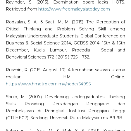
Ravinder, S. (2013). Examination board lacks HOTS.
Retrieved from
http://www.freemalaysiatoday.com
Rodzalan, S, A., & Saat, M, M. (2015). The Perception of
Critical Thinking and Problem Solving Skill among
Malaysian Undergraduate Students. Global Conference on
Business & Social Science-2014, GCBSS-2014, 15th & 16th
December, Kuala Lumpur. Procedia - Social and
Behavioral Sciences 172 ( 2015 ) 725 – 732.
Rusmin, R. (2015, August 10). 4 kemahiran sasaran utama
majikan. HM Online.
https://www.hmetro.com.my/node/64995
Shuib, M. (2007). Developing Undergraduates’ Thinking
Skills. Prosiding Persidangan Pengajaran dan
Pembelajaran di Peringkat Institusi Pengajian Tinggi
(CTLHE07). Serdang: Universiti Putra Malaysia. ms. 89-98.
Sulaiman, R., Aziz, M. & Mok, S. S. (2011). Kemahiran