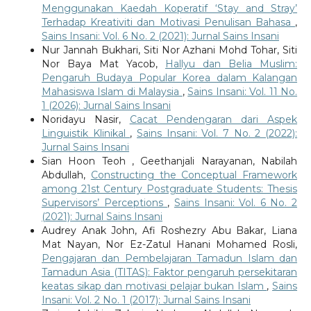
Menggunakan Kaedah Koperatif ‘Stay and Stray’
Terhadap Kreativiti dan Motivasi Penulisan Bahasa
,
Sains Insani: Vol. 6 No. 2 (2021): Jurnal Sains Insani
Nur Jannah Bukhari, Siti Nor Azhani Mohd Tohar, Siti
Nor Baya Mat Yacob,
Hallyu dan Belia Muslim:
Pengaruh Budaya Popular Korea dalam Kalangan
Mahasiswa Islam di Malaysia
,
Sains Insani: Vol. 11 No.
1 (2026): Jurnal Sains Insani
Noridayu Nasir,
Cacat Pendengaran dari Aspek
Linguistik Klinikal
,
Sains Insani: Vol. 7 No. 2 (2022):
Jurnal Sains Insani
Sian Hoon Teoh , Geethanjali Narayanan, Nabilah
Abdullah,
Constructing the Conceptual Framework
among 21st Century Postgraduate Students: Thesis
Supervisors’ Perceptions
,
Sains Insani: Vol. 6 No. 2
(2021): Jurnal Sains Insani
Audrey Anak John, Afi Roshezry Abu Bakar, Liana
Mat Nayan, Nor Ez-Zatul Hanani Mohamed Rosli,
Pengajaran dan Pembelajaran Tamadun Islam dan
Tamadun Asia (TITAS): Faktor pengaruh persekitaran
keatas sikap dan motivasi pelajar bukan Islam
,
Sains
Insani: Vol. 2 No. 1 (2017): Jurnal Sains Insani