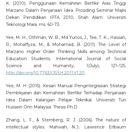
K. (2010). Penggunaan Kemahiran Berfikir Aras Tinggi
Marzano Dalam Penjanaan Idea. Prosiding Seminar Majlis
Dekan Pendidikan IPTA 2010, Shah Alam: Universiti
Teknologi Mara. ms. 60-73.
Yee, M. H., Othman, W. B., Md Yunos, J., Tee, T. K.., Hassan,
R., Mohaffyza, M., & Mohamad, B. (2011). The Level of
Marzano Higher Order Thinking Skills among Technical
Education Students. International Journal of Social
Science and Humanity, 1(July), 121–125.
http://doi.org/10.7763/IJSSH.2011.V1.20
.
Yee, M. H (2015). Kesan Manual Pengintegrasian Strategi
Pemblejaran dan Kemahiran Berfikir Terhadap Penjanaan
Idea Dalam Kalangan Pelajar Teknikal. Universiti Tun
Hussein Onn Malaysia: Thesis Ph.D.
Zhang, L. F., & Sternberg, R. J. (2006). The nature of
intellectual styles. Mahwah, N.J.: Lawrence Erlbaum