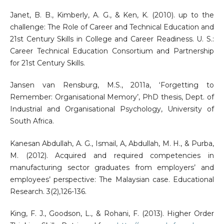
Janet, B. B., Kimberly, A. G., & Ken, K. (2010). up to the
challenge: The Role of Career and Technical Education and
21st Century Skills in College and Career Readiness. U. S.:
Career Technical Education Consortium and Partnership
for 21st Century Skills.
Jansen van Rensburg, M.S., 2011a, ‘Forgetting to
Remember: Organisational Memory’, PhD thesis, Dept. of
Industrial and Organisational Psychology, University of
South Africa.
Kanesan Abdullah, A. G., Ismail, A, Abdullah, M. H., & Purba,
M. (2012). Acquired and required competencies in
manufacturing sector graduates from employers’ and
employees’ perspective: The Malaysian case. Educational
Research. 3(2),126-136.
King, F. J., Goodson, L., & Rohani, F. (2013). Higher Order