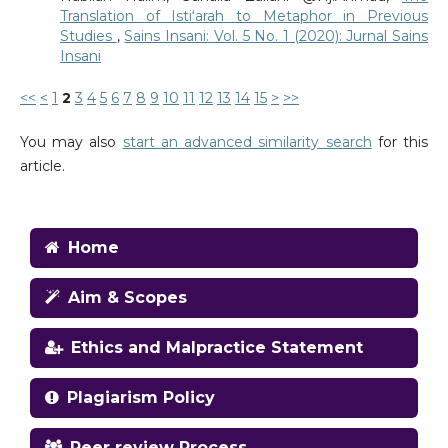
Translation of Istiʻarah to Metaphor in Previous
Studies
,
Sains Insani: Vol. 5 No. 1 (2020): Jurnal Sains
Insani
<<
<
1
2
3
4
5
6
7
8
9
10
11
12
13
14
15
>
>>
You may also
start an advanced similarity search
for this
article.
Home
Aim & Scopes
Ethics and Malpractice Statement
Plagiarism Policy
Peer review Process