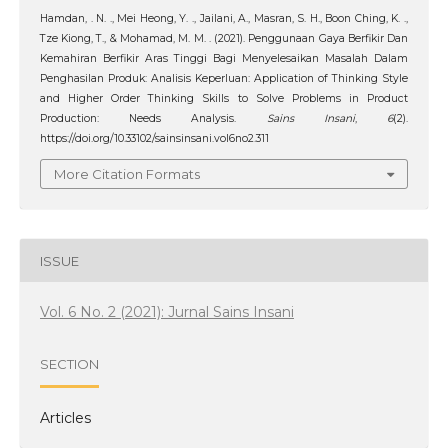
Hamdan, . N. ., Mei Heong, Y. ., Jailani, A., Masran, S. H., Boon Ching, K. .,
Tze Kiong, T., & Mohamad, M. M. . (2021). Penggunaan Gaya Berfikir Dan
Kemahiran Berfikir Aras Tinggi Bagi Menyelesaikan Masalah Dalam
Penghasilan Produk: Analisis Keperluan: Application of Thinking Style
and Higher Order Thinking Skills to Solve Problems in Product
Production: Needs Analysis.
Sains Insani
,
6
(2).
https://doi.org/10.33102/sainsinsani.vol6no2.311
More Citation Formats
ISSUE
Vol. 6 No. 2 (2021): Jurnal Sains Insani
SECTION
Articles