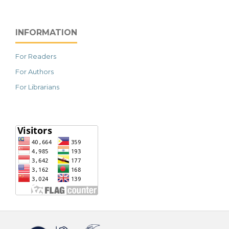
INFORMATION
For Readers
For Authors
For Librarians
خرید vpn