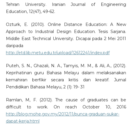
Tehran University. Iranian Journal of Engineering
Education, 12(47), 49-62.
Ozturk, E. (2010). Online Distance Education: A New
Approach to Industrial Design Education. Tesis Sarjana.
Middle East Technical University. Dicapai pada 2 Mei 2011
daripada
http://etd.lib.metu.edu.tr/upload/12612241/index.pdf
Puteh, S. N., Ghazali, N. A., Tamyis, M. M., & Ali, A., (2012).
Keprihatinan guru Bahasa Melayu dalam melaksanakan
kemahiran berfikir secara kritis dan kreatif. Jurnal
Pendidikan Bahasa Melayu, 2 (1): 19- 31
Ramlan, M, F. (2012). The cause of graduates can be
difficult to work. On reach October 10, 2016
http://blog.mohe.gov.my/2012/11/punca-graduan-sukar-
dapat-kerja.html