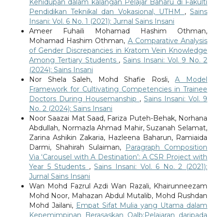
Kehidupan dalam kalangan Pelajar Baharu di Fakulti
Pendidikan Teknikal dan Vokasional, UTHM
,
Sains
Insani: Vol. 6 No. 1 (2021): Jurnal Sains Insani
Ameer Fuhaili Mohamad Hashim Othman,
Mohamad Hashim Othman,
A Comparative Analysis
of Gender Discrepancies in Kratom Vein Knowledge
Among Tertiary Students
,
Sains Insani: Vol. 9 No. 2
(2024): Sains Insani
Nor Shela Saleh, Mohd Shafie Rosli,
A Model
Framework for Cultivating Competencies in Trainee
Doctors During Housemanship
,
Sains Insani: Vol. 9
No. 2 (2024): Sains Insani
Noor Saazai Mat Saad, Fariza Puteh-Behak, Norhana
Abdullah, Normazla Ahmad Mahir, Suzanah Selamat,
Zarina Ashikin Zakaria, Hazleena Baharun, Ramiaida
Darmi, Shahirah Sulaiman,
Paragraph Composition
Via ‘Carousel with A Destination’: A CSR Project with
Year 5 Students
,
Sains Insani: Vol. 6 No. 2 (2021):
Jurnal Sains Insani
Wan Mohd Fazrul Azdi Wan Razali, Khairunneezam
Mohd Noor, Mahazan Abdul Mutalib, Mohd Rushdan
Mohd Jailani,
Empat Sifat Mulia yang Utama dalam
Kepemimpinan Berasaskan Qalb:Pelajaran daripada