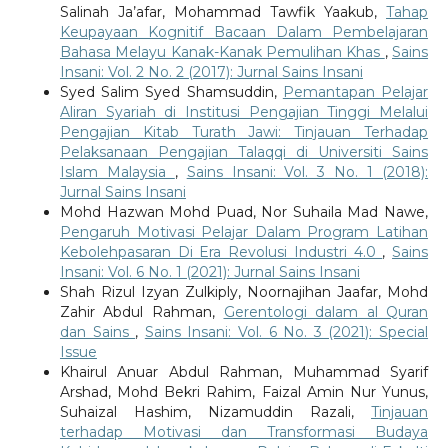
Salinah Ja’afar, Mohammad Tawfik Yaakub,
Tahap
Keupayaan Kognitif Bacaan Dalam Pembelajaran
Bahasa Melayu Kanak-Kanak Pemulihan Khas
,
Sains
Insani: Vol. 2 No. 2 (2017): Jurnal Sains Insani
Syed Salim Syed Shamsuddin,
Pemantapan Pelajar
Aliran Syariah di Institusi Pengajian Tinggi Melalui
Pengajian Kitab Turath Jawi: Tinjauan Terhadap
Pelaksanaan Pengajian Talaqqi di Universiti Sains
Islam Malaysia
,
Sains Insani: Vol. 3 No. 1 (2018):
Jurnal Sains Insani
Mohd Hazwan Mohd Puad, Nor Suhaila Mad Nawe,
Pengaruh Motivasi Pelajar Dalam Program Latihan
Kebolehpasaran Di Era Revolusi Industri 4.0
,
Sains
Insani: Vol. 6 No. 1 (2021): Jurnal Sains Insani
Shah Rizul Izyan Zulkiply, Noornajihan Jaafar, Mohd
Zahir Abdul Rahman,
Gerentologi dalam al Quran
dan Sains
,
Sains Insani: Vol. 6 No. 3 (2021): Special
Issue
Khairul Anuar Abdul Rahman, Muhammad Syarif
Arshad, Mohd Bekri Rahim, Faizal Amin Nur Yunus,
Suhaizal Hashim, Nizamuddin Razali,
Tinjauan
terhadap Motivasi dan Transformasi Budaya