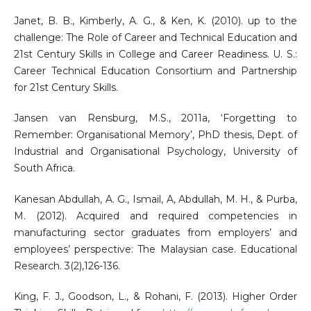
Janet, B. B., Kimberly, A. G., & Ken, K. (2010). up to the
challenge: The Role of Career and Technical Education and
21st Century Skills in College and Career Readiness. U. S.:
Career Technical Education Consortium and Partnership
for 21st Century Skills.
Jansen van Rensburg, M.S., 2011a, ‘Forgetting to
Remember: Organisational Memory’, PhD thesis, Dept. of
Industrial and Organisational Psychology, University of
South Africa.
Kanesan Abdullah, A. G., Ismail, A, Abdullah, M. H., & Purba,
M. (2012). Acquired and required competencies in
manufacturing sector graduates from employers’ and
employees’ perspective: The Malaysian case. Educational
Research. 3(2),126-136.
King, F. J., Goodson, L., & Rohani, F. (2013). Higher Order