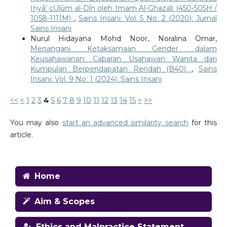
Iḥyā’ cUlūm al-Dīn oleh Imam Al-Ghazali (450-505H /
1058-1111M)
,
Sains Insani: Vol. 5 No. 2 (2020): Jurnal
Sains Insani
Nurul Hidayana Mohd Noor, Noralina Omar,
Menangani Ketaksamaan Gender dalam
Keusahawanan: Cabaran Usahawan Wanita dari
Kumpulan Berpendapatan Rendah (B40)
,
Sains
Insani: Vol. 9 No. 1 (2024): Sains Insani
<<
<
1
2
3
4
5
6
7
8
9
10
11
12
13
14
15
>
>>
You may also
start an advanced similarity search
for this
article.
Home
Aim & Scopes
Ethics and Malpractice Statement