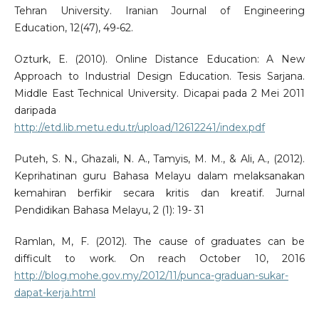
Tehran University. Iranian Journal of Engineering
Education, 12(47), 49-62.
Ozturk, E. (2010). Online Distance Education: A New
Approach to Industrial Design Education. Tesis Sarjana.
Middle East Technical University. Dicapai pada 2 Mei 2011
daripada
http://etd.lib.metu.edu.tr/upload/12612241/index.pdf
Puteh, S. N., Ghazali, N. A., Tamyis, M. M., & Ali, A., (2012).
Keprihatinan guru Bahasa Melayu dalam melaksanakan
kemahiran berfikir secara kritis dan kreatif. Jurnal
Pendidikan Bahasa Melayu, 2 (1): 19- 31
Ramlan, M, F. (2012). The cause of graduates can be
difficult to work. On reach October 10, 2016
http://blog.mohe.gov.my/2012/11/punca-graduan-sukar-
dapat-kerja.html