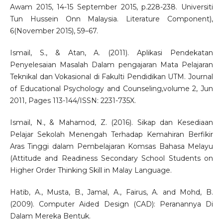
Awam 2015, 14-15 September 2015, p.228-238. Universiti
Tun Hussein Onn Malaysia. Literature Component),
6(November 2015), 59–67.
Ismail, S., & Atan, A. (2011). Aplikasi Pendekatan
Penyelesaian Masalah Dalam pengajaran Mata Pelajaran
Teknikal dan Vokasional di Fakulti Pendidikan UTM. Journal
of Educational Psychology and Counseling,volume 2, Jun
2011, Pages 113-144/ISSN: 2231-735X.
Ismail, N., & Mahamod, Z. (2016). Sikap dan Kesediaan
Pelajar Sekolah Menengah Terhadap Kemahiran Berfikir
Aras Tinggi dalam Pembelajaran Komsas Bahasa Melayu
(Attitude and Readiness Secondary School Students on
Higher Order Thinking Skill in Malay Language.
Hatib, A., Musta, B., Jamal, A., Fairus, A. and Mohd, B.
(2009). Computer Aided Design (CAD): Peranannya Di
Dalam Mereka Bentuk.