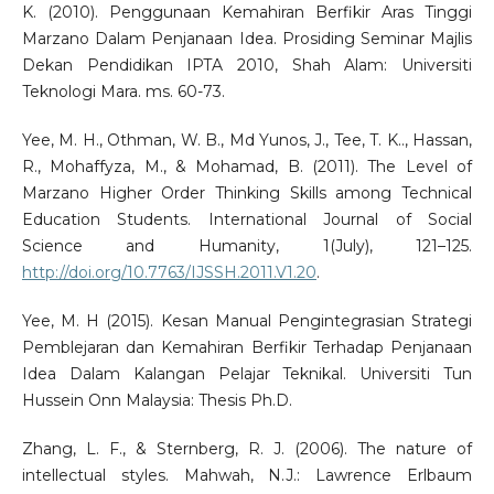
K. (2010). Penggunaan Kemahiran Berfikir Aras Tinggi
Marzano Dalam Penjanaan Idea. Prosiding Seminar Majlis
Dekan Pendidikan IPTA 2010, Shah Alam: Universiti
Teknologi Mara. ms. 60-73.
Yee, M. H., Othman, W. B., Md Yunos, J., Tee, T. K.., Hassan,
R., Mohaffyza, M., & Mohamad, B. (2011). The Level of
Marzano Higher Order Thinking Skills among Technical
Education Students. International Journal of Social
Science and Humanity, 1(July), 121–125.
http://doi.org/10.7763/IJSSH.2011.V1.20
.
Yee, M. H (2015). Kesan Manual Pengintegrasian Strategi
Pemblejaran dan Kemahiran Berfikir Terhadap Penjanaan
Idea Dalam Kalangan Pelajar Teknikal. Universiti Tun
Hussein Onn Malaysia: Thesis Ph.D.
Zhang, L. F., & Sternberg, R. J. (2006). The nature of
intellectual styles. Mahwah, N.J.: Lawrence Erlbaum