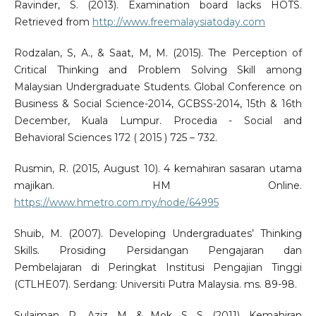
Ravinder, S. (2013). Examination board lacks HOTS.
Retrieved from
http://www.freemalaysiatoday.com
Rodzalan, S, A., & Saat, M, M. (2015). The Perception of
Critical Thinking and Problem Solving Skill among
Malaysian Undergraduate Students. Global Conference on
Business & Social Science-2014, GCBSS-2014, 15th & 16th
December, Kuala Lumpur. Procedia - Social and
Behavioral Sciences 172 ( 2015 ) 725 – 732.
Rusmin, R. (2015, August 10). 4 kemahiran sasaran utama
majikan. HM Online.
https://www.hmetro.com.my/node/64995
Shuib, M. (2007). Developing Undergraduates’ Thinking
Skills. Prosiding Persidangan Pengajaran dan
Pembelajaran di Peringkat Institusi Pengajian Tinggi
(CTLHE07). Serdang: Universiti Putra Malaysia. ms. 89-98.
Sulaiman, R., Aziz, M. & Mok, S. S. (2011). Kemahiran