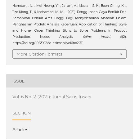
Hamdan, . N. ., Mei Heong, Y. ., Jailani, A., Masran, S. H., Boon Ching, K. .,
Tze Kiong, T., & Mohamad, M. M. . (2021). Penggunaan Gaya Berfikir Dan
Kemahiran Berfikir Aras Tinggi Bagi Menyelesaikan Masalah Dalam
Penghasilan Produk: Analisis Keperluan: Application of Thinking Style
and Higher Order Thinking Skills to Solve Problems in Product
Production: Needs Analysis.
Sains Insani
,
6
(2).
https://doi.org/10.33102/sainsinsani.vol6no2.311
More Citation Formats
ISSUE
Vol. 6 No. 2 (2021): Jurnal Sains Insani
SECTION
Articles