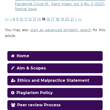
Pandemik Covid-19
,
Sains Insani: Vol. 6 No. 3 (2021):
Special Issue
<<
<
8
9
10
11
12
13
14
15
16
17
18
19
20
21
>
>>
You may also
start an advanced similarity search
for this
article.
Home
Aim & Scopes
Ethics and Malpractice Statement
Plagiarism Policy
Peer review Process