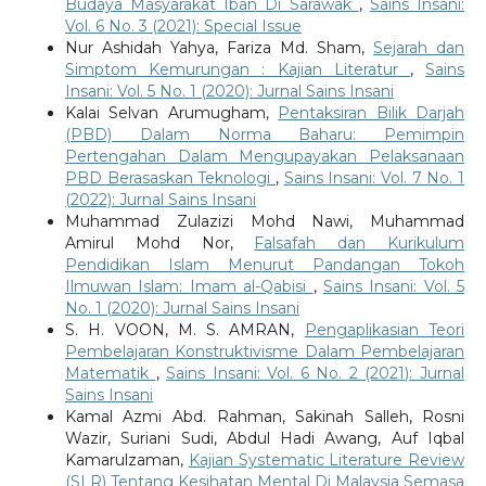
Budaya Masyarakat Iban Di Sarawak
,
Sains Insani:
Vol. 6 No. 3 (2021): Special Issue
Nur Ashidah Yahya, Fariza Md. Sham,
Sejarah dan
Simptom Kemurungan : Kajian Literatur
,
Sains
Insani: Vol. 5 No. 1 (2020): Jurnal Sains Insani
Kalai Selvan Arumugham,
Pentaksiran Bilik Darjah
(PBD) Dalam Norma Baharu: Pemimpin
Pertengahan Dalam Mengupayakan Pelaksanaan
PBD Berasaskan Teknologi
,
Sains Insani: Vol. 7 No. 1
(2022): Jurnal Sains Insani
Muhammad Zulazizi Mohd Nawi, Muhammad
Amirul Mohd Nor,
Falsafah dan Kurikulum
Pendidikan Islam Menurut Pandangan Tokoh
Ilmuwan Islam: Imam al-Qabisi
,
Sains Insani: Vol. 5
No. 1 (2020): Jurnal Sains Insani
S. H. VOON, M. S. AMRAN,
Pengaplikasian Teori
Pembelajaran Konstruktivisme Dalam Pembelajaran
Matematik
,
Sains Insani: Vol. 6 No. 2 (2021): Jurnal
Sains Insani
Kamal Azmi Abd. Rahman, Sakinah Salleh, Rosni
Wazir, Suriani Sudi, Abdul Hadi Awang, Auf Iqbal
Kamarulzaman,
Kajian Systematic Literature Review
(SLR) Tentang Kesihatan Mental Di Malaysia Semasa