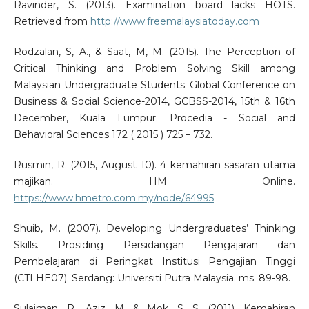
Ravinder, S. (2013). Examination board lacks HOTS.
Retrieved from
http://www.freemalaysiatoday.com
Rodzalan, S, A., & Saat, M, M. (2015). The Perception of
Critical Thinking and Problem Solving Skill among
Malaysian Undergraduate Students. Global Conference on
Business & Social Science-2014, GCBSS-2014, 15th & 16th
December, Kuala Lumpur. Procedia - Social and
Behavioral Sciences 172 ( 2015 ) 725 – 732.
Rusmin, R. (2015, August 10). 4 kemahiran sasaran utama
majikan. HM Online.
https://www.hmetro.com.my/node/64995
Shuib, M. (2007). Developing Undergraduates’ Thinking
Skills. Prosiding Persidangan Pengajaran dan
Pembelajaran di Peringkat Institusi Pengajian Tinggi
(CTLHE07). Serdang: Universiti Putra Malaysia. ms. 89-98.
Sulaiman, R., Aziz, M. & Mok, S. S. (2011). Kemahiran