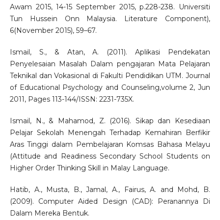
Awam 2015, 14-15 September 2015, p.228-238. Universiti
Tun Hussein Onn Malaysia. Literature Component),
6(November 2015), 59–67.
Ismail, S., & Atan, A. (2011). Aplikasi Pendekatan
Penyelesaian Masalah Dalam pengajaran Mata Pelajaran
Teknikal dan Vokasional di Fakulti Pendidikan UTM. Journal
of Educational Psychology and Counseling,volume 2, Jun
2011, Pages 113-144/ISSN: 2231-735X.
Ismail, N., & Mahamod, Z. (2016). Sikap dan Kesediaan
Pelajar Sekolah Menengah Terhadap Kemahiran Berfikir
Aras Tinggi dalam Pembelajaran Komsas Bahasa Melayu
(Attitude and Readiness Secondary School Students on
Higher Order Thinking Skill in Malay Language.
Hatib, A., Musta, B., Jamal, A., Fairus, A. and Mohd, B.
(2009). Computer Aided Design (CAD): Peranannya Di
Dalam Mereka Bentuk.