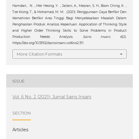
Hamdan, . N. ., Mei Heong, Y. ., Jailani, A., Masran, S. H., Boon Ching, K. .,
Tze Kiong, T., & Mohamad, M. M. . (2021). Penggunaan Gaya Berfikir Dan
Kemahiran Berfikir Aras Tinggi Bagi Menyelesaikan Masalah Dalam
Penghasilan Produk: Analisis Keperluan: Application of Thinking Style
and Higher Order Thinking Skills to Solve Problems in Product
Production: Needs Analysis.
Sains Insani
,
6
(2).
https://doi.org/10.33102/sainsinsani.vol6no2.311
More Citation Formats
ISSUE
Vol. 6 No. 2 (2021): Jurnal Sains Insani
SECTION
Articles