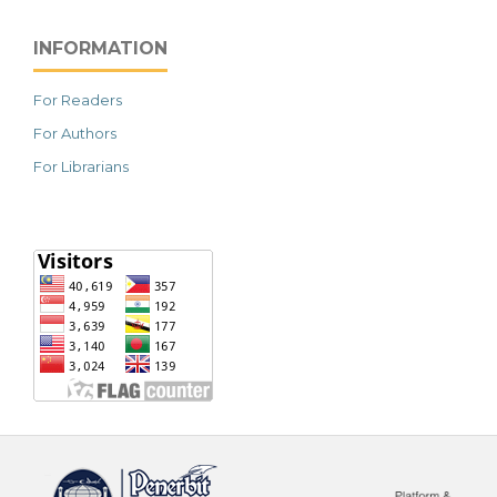
INFORMATION
For Readers
For Authors
For Librarians
خرید vpn