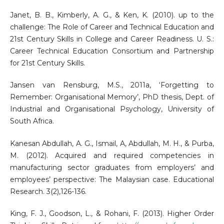
Janet, B. B., Kimberly, A. G., & Ken, K. (2010). up to the
challenge: The Role of Career and Technical Education and
21st Century Skills in College and Career Readiness. U. S.:
Career Technical Education Consortium and Partnership
for 21st Century Skills.
Jansen van Rensburg, M.S., 2011a, ‘Forgetting to
Remember: Organisational Memory’, PhD thesis, Dept. of
Industrial and Organisational Psychology, University of
South Africa.
Kanesan Abdullah, A. G., Ismail, A, Abdullah, M. H., & Purba,
M. (2012). Acquired and required competencies in
manufacturing sector graduates from employers’ and
employees’ perspective: The Malaysian case. Educational
Research. 3(2),126-136.
King, F. J., Goodson, L., & Rohani, F. (2013). Higher Order