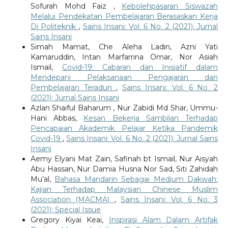
Sofurah Mohd Faiz ,
Kebolehpasaran Siswazah
Melalui Pendekatan Pembelajaran Berasaskan Kerja
Di Politeknik
,
Sains Insani: Vol. 6 No. 2 (2021): Jurnal
Sains Insani
Simah Mamat, Che Aleha Ladin, Azni Yati
Kamaruddin, Intan Marfarrina Omar, Nor Asiah
Ismail,
Covid-19: Cabaran dan Inisiatif dalam
Mendepani Pelaksanaan Pengajaran dan
Pembelajaran Teradun
,
Sains Insani: Vol. 6 No. 2
(2021): Jurnal Sains Insani
Azlan Shaiful Baharum , Nur Zabidi Md Shar, Ummu-
Hani Abbas,
Kesan Bekerja Sambilan Terhadap
Pencapaian Akademik Pelajar Ketika Pandemik
Covid-19
,
Sains Insani: Vol. 6 No. 2 (2021): Jurnal Sains
Insani
Aemy Elyani Mat Zain, Safinah bt Ismail, Nur Aisyah
Abu Hassan, Nur Damia Husna Nor Sad, Siti Zahidah
Mu’al,
Bahasa Mandarin Sebagai Medium Dakwah:
Kajian Terhadap Malaysian Chinese Muslim
Association (MACMA)
,
Sains Insani: Vol. 6 No. 3
(2021): Special Issue
Gregory Kiyai Keai,
Inspirasi Alam Dalam Artifak