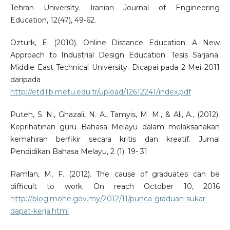
Tehran University. Iranian Journal of Engineering
Education, 12(47), 49-62.
Ozturk, E. (2010). Online Distance Education: A New
Approach to Industrial Design Education. Tesis Sarjana.
Middle East Technical University. Dicapai pada 2 Mei 2011
daripada
http://etd.lib.metu.edu.tr/upload/12612241/index.pdf
Puteh, S. N., Ghazali, N. A., Tamyis, M. M., & Ali, A., (2012).
Keprihatinan guru Bahasa Melayu dalam melaksanakan
kemahiran berfikir secara kritis dan kreatif. Jurnal
Pendidikan Bahasa Melayu, 2 (1): 19- 31
Ramlan, M, F. (2012). The cause of graduates can be
difficult to work. On reach October 10, 2016
http://blog.mohe.gov.my/2012/11/punca-graduan-sukar-
dapat-kerja.html