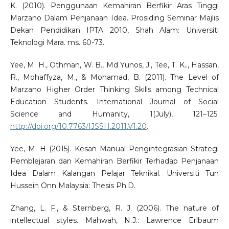
K. (2010). Penggunaan Kemahiran Berfikir Aras Tinggi
Marzano Dalam Penjanaan Idea. Prosiding Seminar Majlis
Dekan Pendidikan IPTA 2010, Shah Alam: Universiti
Teknologi Mara. ms. 60-73.
Yee, M. H., Othman, W. B., Md Yunos, J., Tee, T. K.., Hassan,
R., Mohaffyza, M., & Mohamad, B. (2011). The Level of
Marzano Higher Order Thinking Skills among Technical
Education Students. International Journal of Social
Science and Humanity, 1(July), 121–125.
http://doi.org/10.7763/IJSSH.2011.V1.20
.
Yee, M. H (2015). Kesan Manual Pengintegrasian Strategi
Pemblejaran dan Kemahiran Berfikir Terhadap Penjanaan
Idea Dalam Kalangan Pelajar Teknikal. Universiti Tun
Hussein Onn Malaysia: Thesis Ph.D.
Zhang, L. F., & Sternberg, R. J. (2006). The nature of
intellectual styles. Mahwah, N.J.: Lawrence Erlbaum