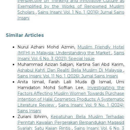
Perspective on Thinking and Innovative Culture as
Exemplified by the Works of Renowned Muslim
Scholars
,
Sains Insani: Vol. 1 No. 1 (2016): Jurnal Sains
Insani
Similar Articles
Nurul Azhani Mohd Azmin,
Muslim Friendly Hotel
(MFH) in Malaysia: Understanding the Market
,
Sains
Insani: Vol. 6 No. 3 (2021): Special Issue
Muhammad Azizan Sabjan, Kartina Sari Abd Karim,
Ashabul Kahfi Dan Realiti Belia Muslim Di Malaysia
,
Sains Insani: Vol. 11 No. 1 (2026): Jurnal Sains Insani
Anita Ismail, Farah Laili Muda @ Ismail, Umi
Hamidaton Mohd Soffian Lee,
Investigating the
Factors Affecting Muslim Women Towards Purchase
Intention of Halal Cosmetics Products: A Systematic
Literature Review
,
Sains Insani: Vol. 9 No. 1 (2024):
Sains Insani
Zuriani Ibhrim,
Kepatuhan Belia Muslim Terhadap
Perintah Kawalan Pergerakan Berpandukan Maqasid
Syariah: Satu Kajian Rintis
,
Sains Insani: Vol. 6 No. 3