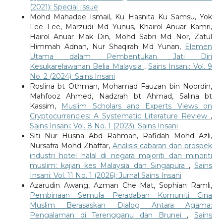
(2021): Special Issue
Mohd Mahadee Ismail, Ku Hasnita Ku Samsu, Yok
Fee Lee, Marzudi Md Yunus, Khairol Anuar Kamri,
Hairol Anuar Mak Din, Mohd Sabri Md Nor, Zatul
Himmah Adnan, Nur Shaqirah Md Yunan,
Elemen
Utama dalam Pembentukan Jati Diri
Kesukarelawanan Belia Malaysia
,
Sains Insani: Vol. 9
No. 2 (2024): Sains Insani
Roslina bt Othman, Mohamad Fauzan bin Noordin,
Mahfooz Ahmed, Nadzrah bt Ahmad, Salina bt
Kassim,
Muslim Scholars and Experts Views on
Cryptocurrencies: A Systematic Literature Review
,
Sains Insani: Vol. 8 No. 1 (2023): Sains Insani
Siti Nur Husna Abd Rahman, Rafidah Mohd Azli,
Nursafra Mohd Zhaffar,
Analisis cabaran dan prospek
industri hotel halal di negara majoriti dan minoriti
muslim: kajian kes Malaysia dan Singapura
,
Sains
Insani: Vol. 11 No. 1 (2026): Jurnal Sains Insani
Azarudin Awang, Azman Che Mat, Sophian Ramli,
Pembinaan Semula Peradaban Komuniti Cina
Muslim Berasaskan Dialog Antara Agama:
Pengalaman di Terengganu dan Brunei
,
Sains