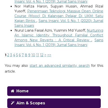
Insani: Vol. 4 No. 1 (2019): Jurnal Sains Insani
Nor Hafiza Haron, Supyan Hussin, Ahmad Rizal
Yusoff,
Penerimaan Teknologi Massive Open Online
Course (Mooc) Di Kalangan Pelajar Di UKM: Satu
Kajian Rintis
,
Sains Insani: Vol. 5 No. 1 (2020): Jurnal
Sains Insani
Nurul Liana Faisal Azni, Yusmini Md Yusoff,
Nurturing
An Islamic Identity Throughout Familial Conflict
Among New Reverts : A Critical Review
,
Sains
Insani: Vol. 4 No. 1 (2019): Jurnal Sains Insani
1
2
3
4
5
6
7
8
9
10
11
12
>
>>
You may also
start an advanced similarity search
for this
article.
Home
Aim & Scopes