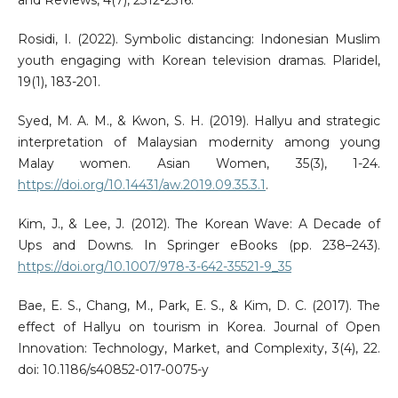
and Reviews, 4(7), 2312-2316.
Rosidi, I. (2022). Symbolic distancing: Indonesian Muslim
youth engaging with Korean television dramas. Plaridel,
19(1), 183-201.
Syed, M. A. M., & Kwon, S. H. (2019). Hallyu and strategic
interpretation of Malaysian modernity among young
Malay women. Asian Women, 35(3), 1-24.
https://doi.org/10.14431/aw.2019.09.35.3.1
.
Kim, J., & Lee, J. (2012). The Korean Wave: A Decade of
Ups and Downs. In Springer eBooks (pp. 238–243).
https://doi.org/10.1007/978-3-642-35521-9_35
Bae, E. S., Chang, M., Park, E. S., & Kim, D. C. (2017). The
effect of Hallyu on tourism in Korea. Journal of Open
Innovation: Technology, Market, and Complexity, 3(4), 22.
doi: 10.1186/s40852-017-0075-y