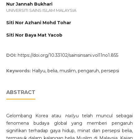
Nur Jannah Bukhari
UNIVERSITI SAINS ISLAM MALAYSIA
Siti Nor Azhani Mohd Tohar
Siti Nor Baya Mat Yacob
DOI:
https://doi.org/10.33102/sainsinsani.vol11no1.855
Keywords:
Hallyu, belia, muslim, pengaruh, persepsi
ABSTRACT
Gelombang Korea atau
Hallyu
telah muncul sebagai
fenomena budaya global yang memberi pengaruh
signifikan terhadap gaya hidup, minat dan persepsi belia,
termasuk dalam kalangan belia Muslim di Malaysia. Kajian