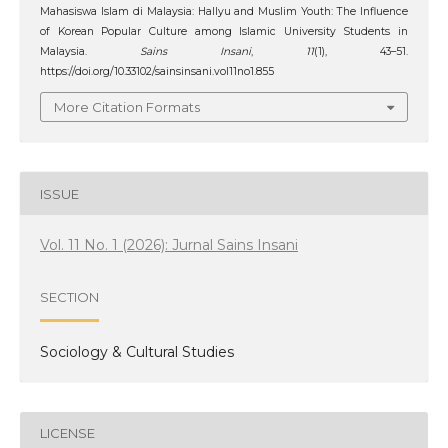
Mahasiswa Islam di Malaysia: Hallyu and Muslim Youth: The Influence
of Korean Popular Culture among Islamic University Students in
Malaysia.
Sains Insani
,
11
(1), 43–51.
https://doi.org/10.33102/sainsinsani.vol11no1.855
More Citation Formats
ISSUE
Vol. 11 No. 1 (2026): Jurnal Sains Insani
SECTION
Sociology & Cultural Studies
LICENSE