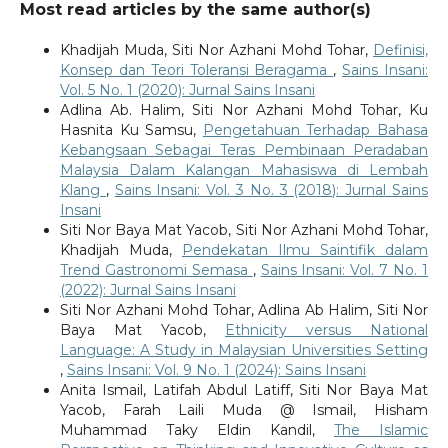
Most read articles by the same author(s)
Khadijah Muda, Siti Nor Azhani Mohd Tohar,
Definisi,
Konsep dan Teori Toleransi Beragama
,
Sains Insani:
Vol. 5 No. 1 (2020): Jurnal Sains Insani
Adlina Ab. Halim, Siti Nor Azhani Mohd Tohar, Ku
Hasnita Ku Samsu,
Pengetahuan Terhadap Bahasa
Kebangsaan Sebagai Teras Pembinaan Peradaban
Malaysia Dalam Kalangan Mahasiswa di Lembah
Klang
,
Sains Insani: Vol. 3 No. 3 (2018): Jurnal Sains
Insani
Siti Nor Baya Mat Yacob, Siti Nor Azhani Mohd Tohar,
Khadijah Muda,
Pendekatan Ilmu Saintifik dalam
Trend Gastronomi Semasa
,
Sains Insani: Vol. 7 No. 1
(2022): Jurnal Sains Insani
Siti Nor Azhani Mohd Tohar, Adlina Ab Halim, Siti Nor
Baya Mat Yacob,
Ethnicity versus National
Language: A Study in Malaysian Universities Setting
,
Sains Insani: Vol. 9 No. 1 (2024): Sains Insani
Anita Ismail, Latifah Abdul Latiff, Siti Nor Baya Mat
Yacob, Farah Laili Muda @ Ismail, Hisham
Muhammad Taky Eldin Kandil,
The Islamic