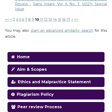
Review
,
Sains Insani: Vol. 6 No. 3 (2021): Special
Issue
<<
<
3
4
5
6
7
8
9
10
11
12
13
14
15
16
17
>
>>
You may also
start an advanced similarity search
for this
article.
Home
Aim & Scopes
Ethics and Malpractice Statement
Plagiarism Policy
Peer review Process