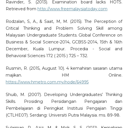
Ravinder, S. (2013). Examination board lacks HOTS.
Retrieved from
http://www.freemalaysiatoday.com
Rodzalan, S, A., & Saat, M, M. (2015). The Perception of
Critical Thinking and Problem Solving Skill among
Malaysian Undergraduate Students. Global Conference on
Business & Social Science-2014, GCBSS-2014, 15th & 16th
December, Kuala Lumpur. Procedia - Social and
Behavioral Sciences 172 ( 2015 ) 725 – 732.
Rusmin, R. (2015, August 10). 4 kemahiran sasaran utama
majikan. HM Online.
https://www.hmetro.com.my/node/64995
Shuib, M. (2007). Developing Undergraduates’ Thinking
Skills. Prosiding Persidangan Pengajaran dan
Pembelajaran di Peringkat Institusi Pengajian Tinggi
(CTLHE07). Serdang: Universiti Putra Malaysia. ms. 89-98.
Sulaiman, R., Aziz, M. & Mok, S. S. (2011). Kemahiran