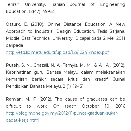
Tehran University. Iranian Journal of Engineering
Education, 12(47), 49-62.
Ozturk, E. (2010). Online Distance Education: A New
Approach to Industrial Design Education. Tesis Sarjana.
Middle East Technical University. Dicapai pada 2 Mei 2011
daripada
http://etd.lib.metu.edu.tr/upload/12612241/index.pdf
Puteh, S. N., Ghazali, N. A., Tamyis, M. M., & Ali, A., (2012).
Keprihatinan guru Bahasa Melayu dalam melaksanakan
kemahiran berfikir secara kritis dan kreatif. Jurnal
Pendidikan Bahasa Melayu, 2 (1): 19- 31
Ramlan, M, F. (2012). The cause of graduates can be
difficult to work. On reach October 10, 2016
http://blog.mohe.gov.my/2012/11/punca-graduan-sukar-
dapat-kerja.html