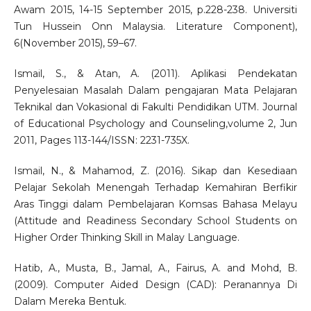
Awam 2015, 14-15 September 2015, p.228-238. Universiti
Tun Hussein Onn Malaysia. Literature Component),
6(November 2015), 59–67.
Ismail, S., & Atan, A. (2011). Aplikasi Pendekatan
Penyelesaian Masalah Dalam pengajaran Mata Pelajaran
Teknikal dan Vokasional di Fakulti Pendidikan UTM. Journal
of Educational Psychology and Counseling,volume 2, Jun
2011, Pages 113-144/ISSN: 2231-735X.
Ismail, N., & Mahamod, Z. (2016). Sikap dan Kesediaan
Pelajar Sekolah Menengah Terhadap Kemahiran Berfikir
Aras Tinggi dalam Pembelajaran Komsas Bahasa Melayu
(Attitude and Readiness Secondary School Students on
Higher Order Thinking Skill in Malay Language.
Hatib, A., Musta, B., Jamal, A., Fairus, A. and Mohd, B.
(2009). Computer Aided Design (CAD): Peranannya Di
Dalam Mereka Bentuk.