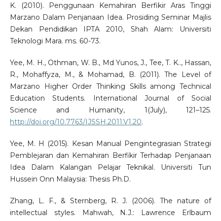
K. (2010). Penggunaan Kemahiran Berfikir Aras Tinggi
Marzano Dalam Penjanaan Idea. Prosiding Seminar Majlis
Dekan Pendidikan IPTA 2010, Shah Alam: Universiti
Teknologi Mara. ms. 60-73.
Yee, M. H., Othman, W. B., Md Yunos, J., Tee, T. K.., Hassan,
R., Mohaffyza, M., & Mohamad, B. (2011). The Level of
Marzano Higher Order Thinking Skills among Technical
Education Students. International Journal of Social
Science and Humanity, 1(July), 121–125.
http://doi.org/10.7763/IJSSH.2011.V1.20
.
Yee, M. H (2015). Kesan Manual Pengintegrasian Strategi
Pemblejaran dan Kemahiran Berfikir Terhadap Penjanaan
Idea Dalam Kalangan Pelajar Teknikal. Universiti Tun
Hussein Onn Malaysia: Thesis Ph.D.
Zhang, L. F., & Sternberg, R. J. (2006). The nature of
intellectual styles. Mahwah, N.J.: Lawrence Erlbaum