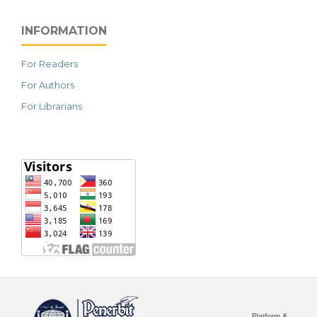
INFORMATION
For Readers
For Authors
For Librarians
خرید vpn