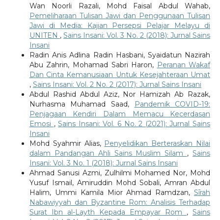
Wan Noorli Razali, Mohd Faisal Abdul Wahab,
Pemeliharaan Tulisan Jawi dan Penggunaan Tulisan
Jawi di Media: Kajian Persepsi Pelajar Melayu di
UNITEN
,
Sains Insani: Vol. 3 No. 2 (2018): Jurnal Sains
Insani
Radin Anis Adlina Radin Hasbani, Syaidatun Nazirah
Abu Zahrin, Mohamad Sabri Haron,
Peranan Wakaf
Dan Cinta Kemanusiaan Untuk Kesejahteraan Umat
,
Sains Insani: Vol. 2 No. 2 (2017): Jurnal Sains Insani
Abdul Rashid Abdul Aziz, Nor Hamizah Ab Razak,
Nurhasma Muhamad Saad,
Pandemik COVID-19:
Penjagaan Kendiri Dalam Memacu Kecerdasan
Emosi
,
Sains Insani: Vol. 6 No. 2 (2021): Jurnal Sains
Insani
Mohd Syahmir Alias,
Penyelidikan Berteraskan Nilai
dalam Pandangan Ahli Sains Muslim Silam
,
Sains
Insani: Vol. 3 No. 1 (2018): Jurnal Sains Insani
Ahmad Sanusi Azmi, Zulhilmi Mohamed Nor, Mohd
Yusuf Ismail, Amiruddin Mohd Sobali, Amran Abdul
Halim, Ummi Kamila Mior Ahmad Ramdzan,
Sīrah
Nabawiyyah dan Byzantine Rom: Analisis Terhadap
Surat Ibn al-Layth Kepada Empayar Rom
,
Sains