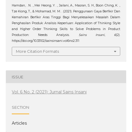
Hamdan, . N. ., Mei Heong, Y. ., Jailani, A., Masran, S. H., Boon Ching, K. .,
Tze Kiong, T., & Mohamad, M. M. . (2021). Penggunaan Gaya Berfikir Dan
Kemahiran Berfikir Aras Tinggi Bagi Menyelesaikan Masalah Dalam
Penghasilan Produk: Analisis Keperluan: Application of Thinking Style
and Higher Order Thinking Skills to Solve Problems in Product
Production: Needs Analysis.
Sains Insani
,
6
(2).
https://doi.org/10.33102/sainsinsani.vol6no2.311
More Citation Formats
ISSUE
Vol. 6 No. 2 (2021): Jurnal Sains Insani
SECTION
Articles