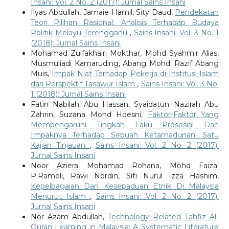
Insani: Vol. 2 No. 2 (2017): Jurnal Sains Insani
Ilyas Abdullah, Jamaie Hamil, Sity Daud,
Pendekatan
Teori Pilihan Rasional: Analisis Terhadap Budaya
Politik Melayu Terengganu
,
Sains Insani: Vol. 3 No. 1
(2018): Jurnal Sains Insani
Mohamad Zulfakhairi Mokthar, Mohd Syahmir Alias,
Musmuliadi Kamaruding, Abang Mohd. Razif Abang
Muis,
Impak Niat Terhadap Pekerja di Institusi Islam
dari Perspektif Tasawur Islam
,
Sains Insani: Vol. 3 No.
1 (2018): Jurnal Sains Insani
Fatin Nabilah Abu Hassan, Syaidatun Nazirah Abu
Zahrin, Suzana Mohd Hoesni,
Faktor-Faktor Yang
Mempengaruhi Tingkah Laku Prososial Dan
Impaknya Terhadap Sebuah Ketamadunan: Satu
Kajian Tinjauan
,
Sains Insani: Vol. 2 No. 2 (2017):
Jurnal Sains Insani
Noor Aziera Mohamad Rohana, Mohd Faizal
P.Rameli, Rawi Nordin, Siti Nurul Izza Hashim,
Kepelbagaian Dan Kesepaduan Etnik Di Malaysia
Menurut Islam
,
Sains Insani: Vol. 2 No. 2 (2017):
Jurnal Sains Insani
Nor Azam Abdullah,
Technology Related Tahfiz Al-
Quran Learning in Malaysia: A Systematic Literature