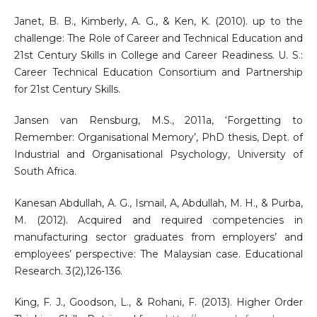
Janet, B. B., Kimberly, A. G., & Ken, K. (2010). up to the
challenge: The Role of Career and Technical Education and
21st Century Skills in College and Career Readiness. U. S.:
Career Technical Education Consortium and Partnership
for 21st Century Skills.
Jansen van Rensburg, M.S., 2011a, ‘Forgetting to
Remember: Organisational Memory’, PhD thesis, Dept. of
Industrial and Organisational Psychology, University of
South Africa.
Kanesan Abdullah, A. G., Ismail, A, Abdullah, M. H., & Purba,
M. (2012). Acquired and required competencies in
manufacturing sector graduates from employers’ and
employees’ perspective: The Malaysian case. Educational
Research. 3(2),126-136.
King, F. J., Goodson, L., & Rohani, F. (2013). Higher Order