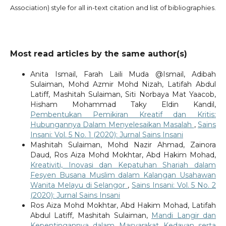
Association) style for all in-text citation and list of bibliographies.
Most read articles by the same author(s)
Anita Ismail, Farah Laili Muda @Ismail, Adibah
Sulaiman, Mohd Azmir Mohd Nizah, Latifah Abdul
Latiff, Mashitah Sulaiman, Siti Norbaya Mat Yaacob,
Hisham Mohammad Taky Eldin Kandil,
Pembentukan Pemikiran Kreatif dan Kritis:
Hubungannya Dalam Menyelesaikan Masalah
,
Sains
Insani: Vol. 5 No. 1 (2020): Jurnal Sains Insani
Mashitah Sulaiman, Mohd Nazir Ahmad, Zainora
Daud, Ros Aiza Mohd Mokhtar, Abd Hakim Mohad,
Kreativiti, Inovasi dan Kepatuhan Shariah dalam
Fesyen Busana Muslim dalam Kalangan Usahawan
Wanita Melayu di Selangor
,
Sains Insani: Vol. 5 No. 2
(2020): Jurnal Sains Insani
Ros Aiza Mohd Mokhtar, Abd Hakim Mohad, Latifah
Abdul Latiff, Mashitah Sulaiman,
Mandi Langir dan
Kepentingannya dalam Masyarakat Kedayan serta