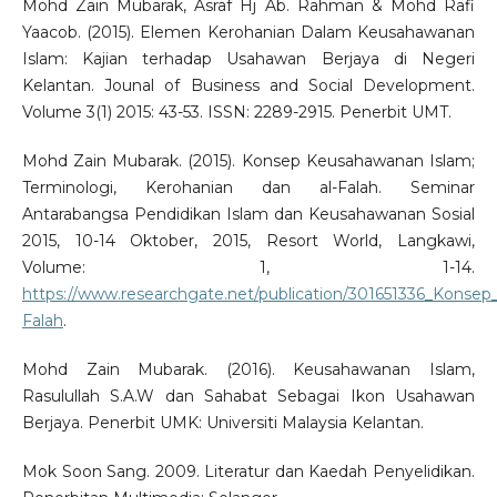
Mohd Zain Mubarak, Asraf Hj Ab. Rahman & Mohd Rafi
Yaacob. (2015). Elemen Kerohanian Dalam Keusahawanan
Islam: Kajian terhadap Usahawan Berjaya di Negeri
Kelantan. Jounal of Business and Social Development.
Volume 3(1) 2015: 43-53. ISSN: 2289-2915. Penerbit UMT.
Mohd Zain Mubarak. (2015). Konsep Keusahawanan Islam;
Terminologi, Kerohanian dan al-Falah. Seminar
Antarabangsa Pendidikan Islam dan Keusahawanan Sosial
2015, 10-14 Oktober, 2015, Resort World, Langkawi,
Volume: 1, 1-14.
https://www.researchgate.net/publication/301651336_Konse
Falah
.
Mohd Zain Mubarak. (2016). Keusahawanan Islam,
Rasulullah S.A.W dan Sahabat Sebagai Ikon Usahawan
Berjaya. Penerbit UMK: Universiti Malaysia Kelantan.
Mok Soon Sang. 2009. Literatur dan Kaedah Penyelidikan.