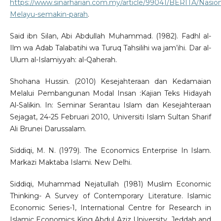
https://www.sinarharian.com.my/article/99041/BERITA/Nasiona
Melayu-semakin-parah
.
Said ibn Silan, Abi Abdullah Muhammad. (1982). Fadhl al-
Ilm wa Adab Talabatihi wa Turuq Tahsilihi wa jam’ihi. Dar al-
Ulum al-Islamiyyah: al-Qaherah.
Shohana Hussin. (2010) Kesejahteraan dan Kedamaian
Melalui Pembangunan Modal Insan :Kajian Teks Hidayah
Al-Salikin. In: Seminar Serantau Islam dan Kesejahteraan
Sejagat, 24-25 Februari 2010, Universiti Islam Sultan Sharif
Ali Brunei Darussalam.
Siddiqi, M. N. (1979). The Economics Enterprise In Islam.
Markazi Maktaba Islami. New Delhi.
Siddiqi, Muhammad Nejatullah (1981) Muslim Economic
Thinking- A Survey of Contemporary Literature. Islamic
Economic Series-1, International Centre for Research in
Islamic Economics King Abdul Aziz University, Jeddah and