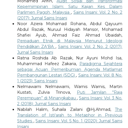
Mohamed Arifin,
Audit Sosial dan Transformasi
Kepemimpinan Islam: Satu Kajian Kes Dalam
Parlimen Pagoh, Malaysia
,
Sains Insani: Vol. 2 No. 2
(2017): Jurnal Sains Insani
Noor Aziera Mohamad Rohana, Abdul Qayuum
Abdul Razak, Nuruul Hidayah Mansor, Mohamad
Shafiei Ayub, Ahmad Faiz Ahmad Ubaidah,
Perpaduan Etnik di Malaysia Menurut Ideologi
Pendidikan ZA’BA
,
Sains Insani: Vol. 2 No. 2 (2017):
Jurnal Sains Insani
Ratna Roshida Ab Razak, Nur Ayuni Mohd Isa,
Muhammad Hafeez Zakaria,
Paradigma Sejahtera
sebagai Acuan Pemeribumian Agenda Matlamat
Pembangunan Lestari (SDG)
,
Sains Insani: Vol. 8 No.
1 (2023): Sains Insani
Nelmawarni Nelmawarni, Warnis Warnis, Martin
Kustati, Zulvia Trinova,
Puti Jamilan "Raja
Perempuan” di Minangkabau
,
Sains Insani: Vol. 3 No.
2 (2018): Jurnal Sains Insani
Nabilah Halim, Suhaila Zailani @Hj.Ahmad,
The
Translation of Istiʻarah to Metaphor in Previous
Studies
,
Sains Insani: Vol. 5 No. 1 (2020): Jurnal Sains
Insani