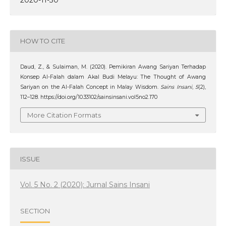
HOW TO CITE
Daud, Z., & Sulaiman, M. (2020). Pemikiran Awang Sariyan Terhadap
Konsep Al-Falah dalam Akal Budi Melayu: The Thought of Awang
Sariyan on the Al-Falah Concept in Malay Wisdom.
Sains Insani
,
5
(2),
112–128. https://doi.org/10.33102/sainsinsani.vol5no2.170
More Citation Formats
ISSUE
Vol. 5 No. 2 (2020): Jurnal Sains Insani
SECTION