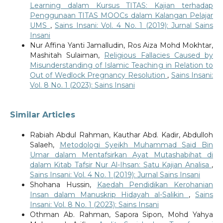
Learning dalam Kursus TITAS: Kajian terhadap
Penggunaan TITAS MOOCs dalam Kalangan Pelajar
UMS
,
Sains Insani: Vol. 4 No. 1 (2019): Jurnal Sains
Insani
Nur Affina Yanti Jamalludin, Ros Aiza Mohd Mokhtar,
Mashitah Sulaiman,
Religious Fallacies Caused by
Misunderstanding of Islamic Teaching in Relation to
Out of Wedlock Pregnancy Resolution
,
Sains Insani:
Vol. 8 No. 1 (2023): Sains Insani
Similar Articles
Rabiah Abdul Rahman, Kauthar Abd. Kadir, Abdulloh
Salaeh,
Metodologi Syeikh Muhammad Said Bin
Umar dalam Mentafsirkan Ayat Mutashabihat di
dalam Kitab Tafsir Nur Al-Ihsan: Satu Kajian Analisa
,
Sains Insani: Vol. 4 No. 1 (2019): Jurnal Sains Insani
Shohana Hussin,
Kaedah Pendidikan Kerohanian
Insan dalam Manuskrip Hidayah al-Salikin
,
Sains
Insani: Vol. 8 No. 1 (2023): Sains Insani
Othman Ab. Rahman, Sapora Sipon, Mohd Yahya