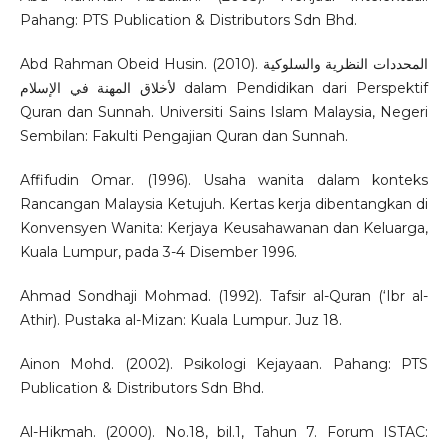
Pahang: PTS Publication & Distributors Sdn Bhd.
Abd Rahman Obeid Husin. (2010). المحددات النظرية والسلوكية
لأخلاق المهنة في الإسلام dalam Pendidikan dari Perspektif
Quran dan Sunnah. Universiti Sains Islam Malaysia, Negeri
Sembilan: Fakulti Pengajian Quran dan Sunnah.
Affifudin Omar. (1996). Usaha wanita dalam konteks
Rancangan Malaysia Ketujuh. Kertas kerja dibentangkan di
Konvensyen Wanita: Kerjaya Keusahawanan dan Keluarga,
Kuala Lumpur, pada 3-4 Disember 1996.
Ahmad Sondhaji Mohmad. (1992). Tafsir al-Quran (‘Ibr al-
Athir). Pustaka al-Mizan: Kuala Lumpur. Juz 18.
Ainon Mohd. (2002). Psikologi Kejayaan. Pahang: PTS
Publication & Distributors Sdn Bhd.
Al-Hikmah. (2000). No.18, bil.1, Tahun 7. Forum ISTAC: