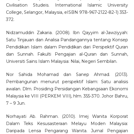
Civilisation Studeis. International Islamic University
College, Selangor, Malaysia, eISBN 978-967-2122-82-1) 353-
372.
Nidzamuddin Zakaria. (2008). Ibn Qayyim al-Jawziyyah:
Satu Tinjauan dan Analisa Pandangannya tentang Konsep
Pendidikan Islam dalam Pendidikan dari Perspektif Quran
dan Sunnah. Fakulti Pengajian al-Quran dan Sunnah,
Universiti Sains Islam Malaysia: Nilai, Negeri Sembilan.
Nor Sahida Mohamad dan Sanep Ahmad. (2013).
Pembangunan menurut perspektif Islam: Satu analisis
awalan. Dlm. Prosiding Persidangan Kebangsaan Ekonomi
Malaysia ke VIII (PERKEM VIII), hlm. 355-370. Johor Bahru,
7 – 9 Jun.
Norhayati Ab. Rahman. (2010). Imej Wanita Korporat
Dalam Teks Kesusasteraan Melayu Moden Malaysia:
Daripada Lensa Pengarang Wanita. Jurnal Pengajian