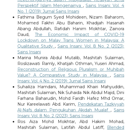
Perspektif Islam Mengenainya
,
Sains Insani: Vol. 4
No. 1 (2019): Jurnal Sains Insani
Fathima Begum Syed Mohideen, Nizam Baharom,
Mohamed Fakhri Abu Baharin, Khadijah Hasanah
Abang Abdullah, Rafidah Hanim Mokhtar, Zainora
Daud,
The Economic Impact of COVID-19
Lockdown on Malay Trans Women in Malaysia: A
Qualitative Study
,
Sains Insani: Vol. 8 No. 2 (2023):
Sains Insani
Marina Munira Abdul Mutalib, Mashitah Sulaiman,
Roslizawati Ramly, Khatijah Othman, Yuseri Ahmad,
Reconstruction of Religious Pluralism or Muhibah
Value? A Comparative Study in Malaysia
,
Sains
Insani: Vol. 4 No. 2 (2019): Jurnal Sains Insani
Suhailiza Hamdani, Muhammad Khairi Mahyuddin,
Mashitah Sulaiman, Nik Suhaida Nik Abdul Majid, Dini
Farhana Baharudin, Mohd Faridh Hafez Mhd Omar,
Nur Kareelawati Abd. Karim,
Pendekatan Tazkiyyah
Al-Nafs dalam Pengukuhan Akidah Mualaf
,
Sains
Insani: Vol. 8 No. 2 (2023): Sains Insani
Ros Aiza Mohd Mokhtar, Abd Hakim Mohad,
Mashitah Sulaiman, Latifah Abdul Latiff,
Blended