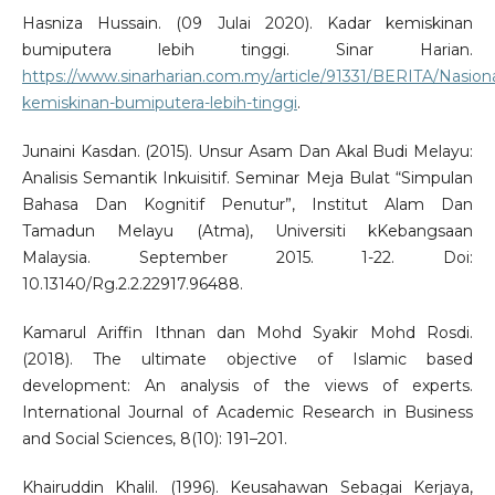
Hasniza Hussain. (09 Julai 2020). Kadar kemiskinan
bumiputera lebih tinggi. Sinar Harian.
https://www.sinarharian.com.my/article/91331/BERITA/Nasiona
kemiskinan-bumiputera-lebih-tinggi
.
Junaini Kasdan. (2015). Unsur Asam Dan Akal Budi Melayu:
Analisis Semantik Inkuisitif. Seminar Meja Bulat “Simpulan
Bahasa Dan Kognitif Penutur”, Institut Alam Dan
Tamadun Melayu (Atma), Universiti kKebangsaan
Malaysia. September 2015. 1-22. Doi:
10.13140/Rg.2.2.22917.96488.
Kamarul Ariffin Ithnan dan Mohd Syakir Mohd Rosdi.
(2018). The ultimate objective of Islamic based
development: An analysis of the views of experts.
International Journal of Academic Research in Business
and Social Sciences, 8(10): 191–201.
Khairuddin Khalil. (1996). Keusahawan Sebagai Kerjaya,