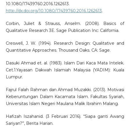
10.1080/17439760.2016.1262613.
http://dx.doi.org/10.1080/17439760.2016.1262613
.
Corbin, Juliet & Strauss, Anselm. (2008). Basics of
Qualitative Research 3E. Sage Publication Inc: California.
Creswell, J. W. (1994). Research Design: Qualitative and
Quantitative Approaches. Thousand Oaks. CA: Sage.
Dasuki Ahmad et. al. (1983). Islam Dari Kaca Mata Intelek.
Cet.1.Yayasan Dakwah Islamiah Malaysia (YADIM): Kuala
Lumpur.
Fajrul Falah Rahman dan Ahmad Muzakki. (2013). Motivasi
Keberuntungan Dalam Kacamata Islam. Fakultas Syariah,
Universitas Islam Negeri Maulana Malik Ibrahim Malang.
Hafizah Iszahanid. (3 Februari 2016). “Siapa ganti Awang
Sariyan?”, Berita Harian.