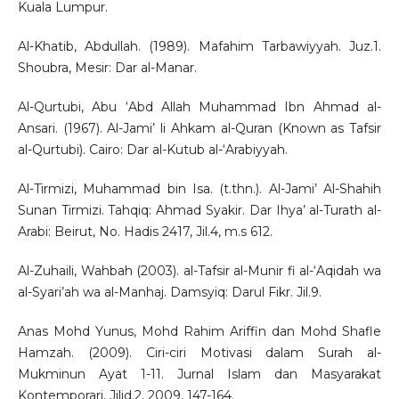
Kuala Lumpur.
Al-Khatib, Abdullah. (1989). Mafahim Tarbawiyyah. Juz.1.
Shoubra, Mesir: Dar al-Manar.
Al-Qurtubi, Abu ‘Abd Allah Muhammad Ibn Ahmad al-
Ansari. (1967). Al-Jami’ li Ahkam al-Quran (Known as Tafsir
al-Qurtubi). Cairo: Dar al-Kutub al-‘Arabiyyah.
Al-Tirmizi, Muhammad bin Isa. (t.thn.). Al-Jami’ Al-Shahih
Sunan Tirmizi. Tahqiq: Ahmad Syakir. Dar Ihya’ al-Turath al-
Arabi: Beirut, No. Hadis 2417, Jil.4, m.s 612.
Al-Zuhaili, Wahbah (2003). al-Tafsir al-Munir fi al-‘Aqidah wa
al-Syari’ah wa al-Manhaj. Damsyiq: Darul Fikr. Jil.9.
Anas Mohd Yunus, Mohd Rahim Ariffin dan Mohd Shafle
Hamzah. (2009). Ciri-ciri Motivasi dalam Surah al-
Mukminun Ayat 1-11. Jurnal Islam dan Masyarakat
Kontemporari, Jilid.2, 2009, 147-164.