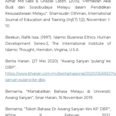
Azhar Md Sabil & Ghazali Lateh. (2015). “Pemikiran Akal
Budi dan Sosiobudaya Melayu dalam Pendidikan
Kesusasteraan Melayu”. Shamsudin Othman, International
Journal of Education and Training (InjET) 1(2), November: 1-
10.
Beekun, Rafik Issa. (1997). Islamic Business Ethics. Human
Development Series-2, The International Institute of
Islamic Thought, Herndon, Virginia, U.S.A.
Berita Harian. (27 Mei 2020). “Awang Sariyan 'pulang' ke
DBP”.
https://www.bharian.com.my/berita/nasional/2020/05/693274
sariyan-pulang-ke-dbp
.
Bernama, “Martabatkan Bahasa Melayu di Universiti:
Awang Sariyan”, Sinar Harian, 16 November 2019.
Bernama, “Tokoh Bahasa Dr Awang Sariyan Kini KP DBP”,
MStar, 9 Februari 2012.