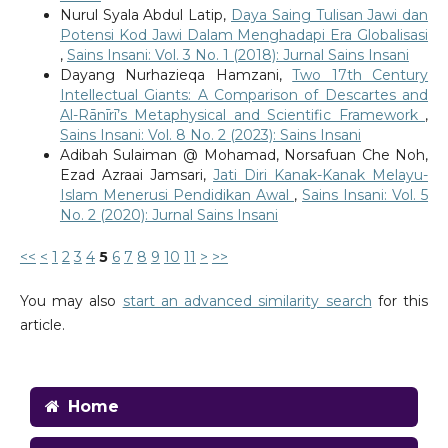
Nurul Syala Abdul Latip,
Daya Saing Tulisan Jawi dan
Potensi Kod Jawi Dalam Menghadapi Era Globalisasi
,
Sains Insani: Vol. 3 No. 1 (2018): Jurnal Sains Insani
Dayang Nurhazieqa Hamzani,
Two 17th Century
Intellectual Giants: A Comparison of Descartes and
Al-Rānīrī’s Metaphysical and Scientific Framework
,
Sains Insani: Vol. 8 No. 2 (2023): Sains Insani
Adibah Sulaiman @ Mohamad, Norsafuan Che Noh,
Ezad Azraai Jamsari,
Jati Diri Kanak-Kanak Melayu-
Islam Menerusi Pendidikan Awal
,
Sains Insani: Vol. 5
No. 2 (2020): Jurnal Sains Insani
<<
<
1
2
3
4
5
6
7
8
9
10
11
>
>>
You may also
start an advanced similarity search
for this
article.
Home