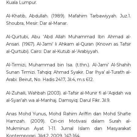
Kuala Lumpur.
Al-Khatib, Abdullah. (1989). Mafahim Tarbawiyyah. Juz.1.
Shoubra, Mesir: Dar al-Manar.
Al-Qurtubi, Abu ‘Abd Allah Muhammad Ibn Ahmad al-
Ansari. (1967). Al-Jami’ li Ahkam al-Quran (Known as Tafsir
al-Qurtubi). Cairo: Dar al-Kutub al-‘Arabiyyah.
Al-Tirmizi, Muhammad bin Isa. (t.thn.). Al-Jami’ Al-Shahih
Sunan Tirmizi. Tahqiq: Ahmad Syakir. Dar Ihya’ al-Turath al-
Arabi: Beirut, No. Hadis 2417, Jil.4, m.s 612.
Al-Zuhaili, Wahbah (2003). al-Tafsir al-Munir fi al-‘Aqidah wa
al-Syari’ah wa al-Manhaj. Damsyiq: Darul Fikr. Jil.9.
Anas Mohd Yunus, Mohd Rahim Ariffin dan Mohd Shafle
Hamzah. (2009). Ciri-ciri Motivasi dalam Surah al-
Mukminun Ayat 1-11. Jurnal Islam dan Masyarakat
Kontemporari, Jilid.2, 2009, 147-164.