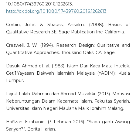
10.1080/17439760.2016.1262613.
http://dx.doi.org/10.1080/17439760.2016.1262613
.
Corbin, Juliet & Strauss, Anselm. (2008). Basics of
Qualitative Research 3E. Sage Publication Inc: California.
Creswell, J. W. (1994). Research Design: Qualitative and
Quantitative Approaches. Thousand Oaks. CA: Sage.
Dasuki Ahmad et. al. (1983). Islam Dari Kaca Mata Intelek.
Cet.1.Yayasan Dakwah Islamiah Malaysia (YADIM): Kuala
Lumpur.
Fajrul Falah Rahman dan Ahmad Muzakki. (2013). Motivasi
Keberuntungan Dalam Kacamata Islam. Fakultas Syariah,
Universitas Islam Negeri Maulana Malik Ibrahim Malang.
Hafizah Iszahanid. (3 Februari 2016). “Siapa ganti Awang
Sariyan?”, Berita Harian.