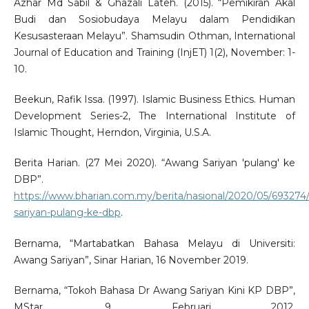
Azhar Md Sabil & Ghazali Lateh. (2015). “Pemikiran Akal
Budi dan Sosiobudaya Melayu dalam Pendidikan
Kesusasteraan Melayu”. Shamsudin Othman, International
Journal of Education and Training (InjET) 1(2), November: 1-
10.
Beekun, Rafik Issa. (1997). Islamic Business Ethics. Human
Development Series-2, The International Institute of
Islamic Thought, Herndon, Virginia, U.S.A.
Berita Harian. (27 Mei 2020). “Awang Sariyan 'pulang' ke
DBP”.
https://www.bharian.com.my/berita/nasional/2020/05/693274
sariyan-pulang-ke-dbp
.
Bernama, “Martabatkan Bahasa Melayu di Universiti:
Awang Sariyan”, Sinar Harian, 16 November 2019.
Bernama, “Tokoh Bahasa Dr Awang Sariyan Kini KP DBP”,
MStar, 9 Februari 2012.