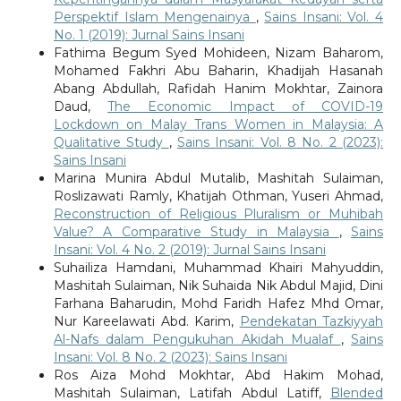
Perspektif Islam Mengenainya
,
Sains Insani: Vol. 4
No. 1 (2019): Jurnal Sains Insani
Fathima Begum Syed Mohideen, Nizam Baharom,
Mohamed Fakhri Abu Baharin, Khadijah Hasanah
Abang Abdullah, Rafidah Hanim Mokhtar, Zainora
Daud,
The Economic Impact of COVID-19
Lockdown on Malay Trans Women in Malaysia: A
Qualitative Study
,
Sains Insani: Vol. 8 No. 2 (2023):
Sains Insani
Marina Munira Abdul Mutalib, Mashitah Sulaiman,
Roslizawati Ramly, Khatijah Othman, Yuseri Ahmad,
Reconstruction of Religious Pluralism or Muhibah
Value? A Comparative Study in Malaysia
,
Sains
Insani: Vol. 4 No. 2 (2019): Jurnal Sains Insani
Suhailiza Hamdani, Muhammad Khairi Mahyuddin,
Mashitah Sulaiman, Nik Suhaida Nik Abdul Majid, Dini
Farhana Baharudin, Mohd Faridh Hafez Mhd Omar,
Nur Kareelawati Abd. Karim,
Pendekatan Tazkiyyah
Al-Nafs dalam Pengukuhan Akidah Mualaf
,
Sains
Insani: Vol. 8 No. 2 (2023): Sains Insani
Ros Aiza Mohd Mokhtar, Abd Hakim Mohad,
Mashitah Sulaiman, Latifah Abdul Latiff,
Blended