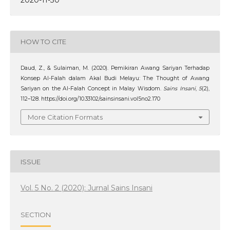
HOW TO CITE
Daud, Z., & Sulaiman, M. (2020). Pemikiran Awang Sariyan Terhadap
Konsep Al-Falah dalam Akal Budi Melayu: The Thought of Awang
Sariyan on the Al-Falah Concept in Malay Wisdom.
Sains Insani
,
5
(2),
112–128. https://doi.org/10.33102/sainsinsani.vol5no2.170
More Citation Formats
ISSUE
Vol. 5 No. 2 (2020): Jurnal Sains Insani
SECTION