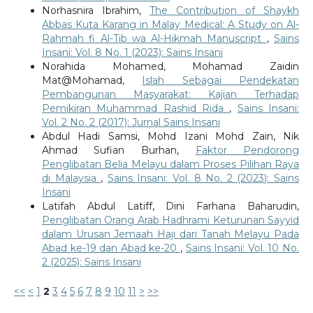
Norhasnira Ibrahim,
The Contribution of Shaykh
Abbas Kuta Karang in Malay Medical: A Study on Al-
Rahmah fi Al-Tib wa Al-Hikmah Manuscript
,
Sains
Insani: Vol. 8 No. 1 (2023): Sains Insani
Norahida Mohamed, Mohamad Zaidin
Mat@Mohamad,
Islah Sebagai Pendekatan
Pembangunan Masyarakat: Kajian Terhadap
Pemikiran Muhammad Rashid Rida
,
Sains Insani:
Vol. 2 No. 2 (2017): Jurnal Sains Insani
Abdul Hadi Samsi, Mohd Izani Mohd Zain, Nik
Ahmad Sufian Burhan,
Faktor Pendorong
Penglibatan Belia Melayu dalam Proses Pilihan Raya
di Malaysia
,
Sains Insani: Vol. 8 No. 2 (2023): Sains
Insani
Latifah Abdul Latiff, Dini Farhana Baharudin,
Penglibatan Orang Arab Hadhrami Keturunan Sayyid
dalam Urusan Jemaah Haji dari Tanah Melayu Pada
Abad ke-19 dan Abad ke-20
,
Sains Insani: Vol. 10 No.
2 (2025): Sains Insani
<<
<
1
2
3
4
5
6
7
8
9
10
11
>
>>