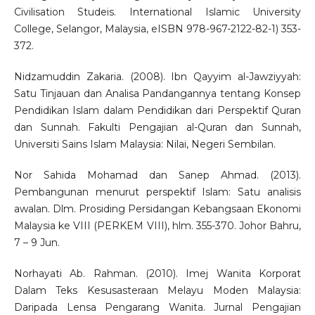
Civilisation Studeis. International Islamic University
College, Selangor, Malaysia, eISBN 978-967-2122-82-1) 353-
372.
Nidzamuddin Zakaria. (2008). Ibn Qayyim al-Jawziyyah:
Satu Tinjauan dan Analisa Pandangannya tentang Konsep
Pendidikan Islam dalam Pendidikan dari Perspektif Quran
dan Sunnah. Fakulti Pengajian al-Quran dan Sunnah,
Universiti Sains Islam Malaysia: Nilai, Negeri Sembilan.
Nor Sahida Mohamad dan Sanep Ahmad. (2013).
Pembangunan menurut perspektif Islam: Satu analisis
awalan. Dlm. Prosiding Persidangan Kebangsaan Ekonomi
Malaysia ke VIII (PERKEM VIII), hlm. 355-370. Johor Bahru,
7 – 9 Jun.
Norhayati Ab. Rahman. (2010). Imej Wanita Korporat
Dalam Teks Kesusasteraan Melayu Moden Malaysia:
Daripada Lensa Pengarang Wanita. Jurnal Pengajian