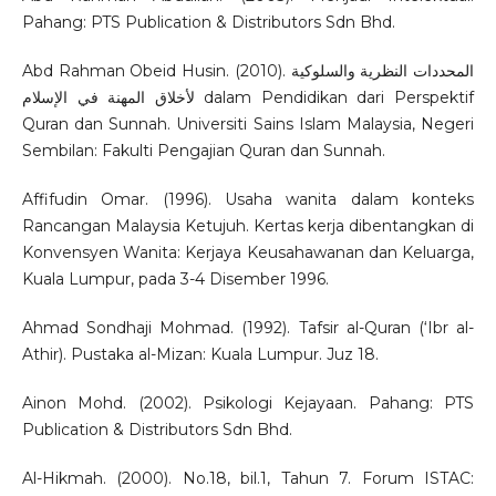
Pahang: PTS Publication & Distributors Sdn Bhd.
Abd Rahman Obeid Husin. (2010). المحددات النظرية والسلوكية
لأخلاق المهنة في الإسلام dalam Pendidikan dari Perspektif
Quran dan Sunnah. Universiti Sains Islam Malaysia, Negeri
Sembilan: Fakulti Pengajian Quran dan Sunnah.
Affifudin Omar. (1996). Usaha wanita dalam konteks
Rancangan Malaysia Ketujuh. Kertas kerja dibentangkan di
Konvensyen Wanita: Kerjaya Keusahawanan dan Keluarga,
Kuala Lumpur, pada 3-4 Disember 1996.
Ahmad Sondhaji Mohmad. (1992). Tafsir al-Quran (‘Ibr al-
Athir). Pustaka al-Mizan: Kuala Lumpur. Juz 18.
Ainon Mohd. (2002). Psikologi Kejayaan. Pahang: PTS
Publication & Distributors Sdn Bhd.
Al-Hikmah. (2000). No.18, bil.1, Tahun 7. Forum ISTAC: