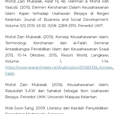
Mohd Zain Mubarak, Asraf Hj Ab. Rahman & Mohd Rafi
Yaacob. (2015). Elemen Kerohanian Dalam Keusahawanan
Islam: Kajian terhadap Usahawan Berjaya di Negeri
Kelantan. Jounal of Business and Social Development.
Volume 3(1) 2015: 43-53. ISSN: 2289-2915. Penerbit UMT.
Mohd Zain Mubarak. (2015). Konsep Keusahawanan Islam;
Terminologi, Kerohanian dan al-Falah. Seminar
Antarabangsa Pendidikan Islam dan Keusahawanan Sosial
2015, 10-14 Oktober, 2015, Resort World, Langkawi,
Volume: 1, 1-14.
https://www.researchgate.net/publication/301651336_Konse
Falah
.
Mohd Zain Mubarak. (2016). Keusahawanan Islam,
Rasulullah S.A.W dan Sahabat Sebagai Ikon Usahawan
Berjaya. Penerbit UMK: Universiti Malaysia Kelantan.
Mok Soon Sang. 2009. Literatur dan Kaedah Penyelidikan.