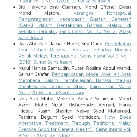
Insani: Vol. 6 No. 1 (2021): Jurnal Sains Insani
Siti Haryanti binti Osaman, Mohd Effendi Ewan
Mohd Matore,
Kerangka Konseptual
Pengintegrasian Kecerdasan Buatan Generatif
(GenAI) dalam Pentaksiran Bahasa Melayu di
Sekolah Rendah
,
Sains Insani: Vol. 10 No. 2 (2025):
Sains Insani
Ilyas Abdullah, Jamaie Hamil, Sity Daud,
Pendekatan
Teori Pilihan Rasional: Analisis Terhadap Budaya
Politik Melayu Terengganu
,
Sains Insani: Vol. 3 No. 1
(2018): Jurnal Sains Insani
Nurul Haniza Samsudin, Puteri Roslina Abdul Wahid,
Salinah Ja’afar,
Pengaplikasian Model Awal Kit Asas
Membaca Dalam Pembelajaran Bahasa Melayu
Kanak-Kanak Pemulihan Khas
,
Sains Insani: Vol. 3
No. 1 (2018): Jurnal Sains Insani
Ros Aiza Mohd Mokhtar, Adibah Sulaiman, Mohd
Azmir Mohd Nizah, Hishomudin Ahmad, Hanis
Hidayu Kasim, Sharifah Najwa Syed Mohamad,
Fathima Begum Syed Mohideen,
How Does
Alternative Treatment Through Traditional Malay
Exercise Good for General Health?
,
Sains Insani: Vol.
9 No. 1 (2024): Sains Insani