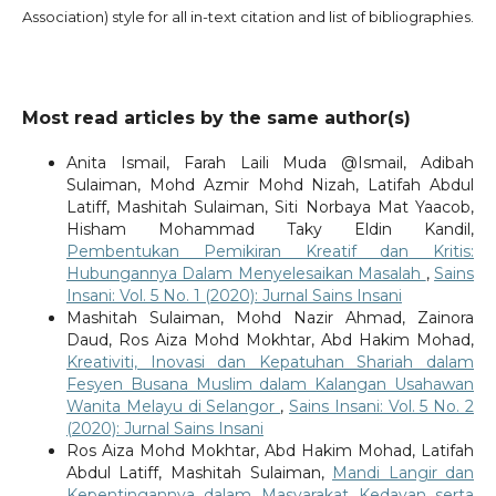
Association) style for all in-text citation and list of bibliographies.
Most read articles by the same author(s)
Anita Ismail, Farah Laili Muda @Ismail, Adibah
Sulaiman, Mohd Azmir Mohd Nizah, Latifah Abdul
Latiff, Mashitah Sulaiman, Siti Norbaya Mat Yaacob,
Hisham Mohammad Taky Eldin Kandil,
Pembentukan Pemikiran Kreatif dan Kritis:
Hubungannya Dalam Menyelesaikan Masalah
,
Sains
Insani: Vol. 5 No. 1 (2020): Jurnal Sains Insani
Mashitah Sulaiman, Mohd Nazir Ahmad, Zainora
Daud, Ros Aiza Mohd Mokhtar, Abd Hakim Mohad,
Kreativiti, Inovasi dan Kepatuhan Shariah dalam
Fesyen Busana Muslim dalam Kalangan Usahawan
Wanita Melayu di Selangor
,
Sains Insani: Vol. 5 No. 2
(2020): Jurnal Sains Insani
Ros Aiza Mohd Mokhtar, Abd Hakim Mohad, Latifah
Abdul Latiff, Mashitah Sulaiman,
Mandi Langir dan
Kepentingannya dalam Masyarakat Kedayan serta