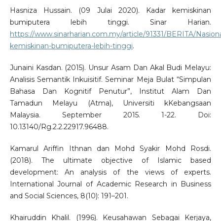
Hasniza Hussain. (09 Julai 2020). Kadar kemiskinan
bumiputera lebih tinggi. Sinar Harian.
https://www.sinarharian.com.my/article/91331/BERITA/Nasiona
kemiskinan-bumiputera-lebih-tinggi
.
Junaini Kasdan. (2015). Unsur Asam Dan Akal Budi Melayu:
Analisis Semantik Inkuisitif. Seminar Meja Bulat “Simpulan
Bahasa Dan Kognitif Penutur”, Institut Alam Dan
Tamadun Melayu (Atma), Universiti kKebangsaan
Malaysia. September 2015. 1-22. Doi:
10.13140/Rg.2.2.22917.96488.
Kamarul Ariffin Ithnan dan Mohd Syakir Mohd Rosdi.
(2018). The ultimate objective of Islamic based
development: An analysis of the views of experts.
International Journal of Academic Research in Business
and Social Sciences, 8(10): 191–201.
Khairuddin Khalil. (1996). Keusahawan Sebagai Kerjaya,