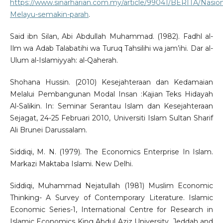
https://www.sinarharian.com.my/article/99041/BERITA/Nasiona
Melayu-semakin-parah
.
Said ibn Silan, Abi Abdullah Muhammad. (1982). Fadhl al-
Ilm wa Adab Talabatihi wa Turuq Tahsilihi wa jam’ihi. Dar al-
Ulum al-Islamiyyah: al-Qaherah.
Shohana Hussin. (2010) Kesejahteraan dan Kedamaian
Melalui Pembangunan Modal Insan :Kajian Teks Hidayah
Al-Salikin. In: Seminar Serantau Islam dan Kesejahteraan
Sejagat, 24-25 Februari 2010, Universiti Islam Sultan Sharif
Ali Brunei Darussalam.
Siddiqi, M. N. (1979). The Economics Enterprise In Islam.
Markazi Maktaba Islami. New Delhi.
Siddiqi, Muhammad Nejatullah (1981) Muslim Economic
Thinking- A Survey of Contemporary Literature. Islamic
Economic Series-1, International Centre for Research in
Islamic Economics King Abdul Aziz University, Jeddah and