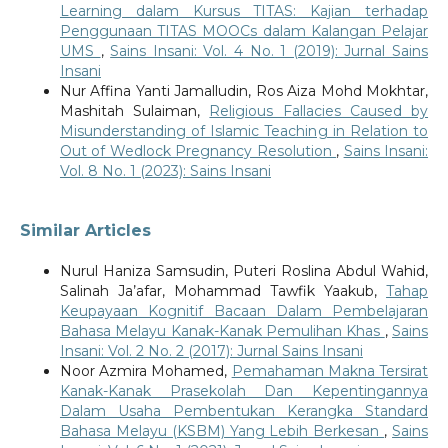
Learning dalam Kursus TITAS: Kajian terhadap
Penggunaan TITAS MOOCs dalam Kalangan Pelajar
UMS
,
Sains Insani: Vol. 4 No. 1 (2019): Jurnal Sains
Insani
Nur Affina Yanti Jamalludin, Ros Aiza Mohd Mokhtar,
Mashitah Sulaiman,
Religious Fallacies Caused by
Misunderstanding of Islamic Teaching in Relation to
Out of Wedlock Pregnancy Resolution
,
Sains Insani:
Vol. 8 No. 1 (2023): Sains Insani
Similar Articles
Nurul Haniza Samsudin, Puteri Roslina Abdul Wahid,
Salinah Ja’afar, Mohammad Tawfik Yaakub,
Tahap
Keupayaan Kognitif Bacaan Dalam Pembelajaran
Bahasa Melayu Kanak-Kanak Pemulihan Khas
,
Sains
Insani: Vol. 2 No. 2 (2017): Jurnal Sains Insani
Noor Azmira Mohamed,
Pemahaman Makna Tersirat
Kanak-Kanak Prasekolah Dan Kepentingannya
Dalam Usaha Pembentukan Kerangka Standard
Bahasa Melayu (KSBM) Yang Lebih Berkesan
,
Sains