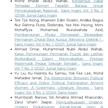
Mohd Khaidir Abdul Wahab,
Konsensus Pakar
Terhadap Elemen Falsafah Bahasa Untuk
Penyatupaduan Nasional
,
Sains Insani: Vol. 3 No. 2
(2018): Jurnal Sains Insani
Tee Tze Kiong, Khaireen Edlin Roslen, Andika Bagus
Nur Rahma Putra, Risfendra, Yee Mei Heong, Mimi
Mohaffyza Mohamad, Nurulwahida Azid,
Pembangunan Modul Pengajaran Berasaskan
Permainan Digital Bagi Kursus Teknologi Elektrik 1
,
Sains Insani: Vol. 6 No. 1 (2021): Jurnal Sains Insani
Ahmad Omar, Muhammad Nubli Abdul Wahab,
Kajian Penggunaan Permainan Puzzle dan Latihan
Biofeedback Dalam Meningkatkan Prestasi
Matematik Pelajar Sekolah Rendah
,
Sains Insani:
Vol. 7 No. 2 (2022): Jurnal Sains Insani
Yu Liu, Ku Hasnita Ku Samsu, Yok Fee Lee, Mohd
Mahadee Ismail,
The Relationship Between Political
Efficacy and Online Political Participation Among
Women: A Systematic Literature Review
,
Sains
Insani: Vol. 9 No. 2 (2024): Sains Insani
Mumtazah Narowi, Siti Amalina Ahmad Khairundin,
Zarul Izham Jaapar,
Penguatkuasaan Undang-
Undang Perkahwinan Kanak-Kanak Islam di