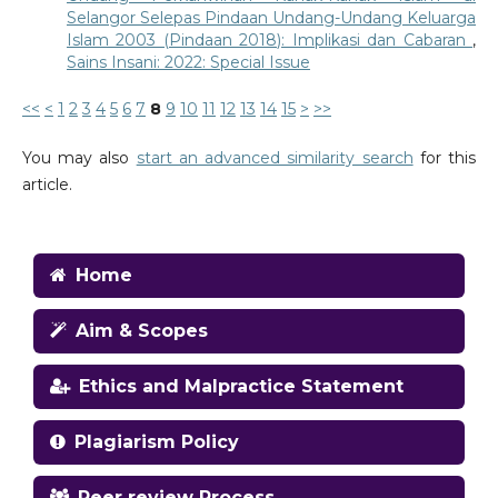
Selangor Selepas Pindaan Undang-Undang Keluarga
Islam 2003 (Pindaan 2018): Implikasi dan Cabaran
,
Sains Insani: 2022: Special Issue
<<
<
1
2
3
4
5
6
7
8
9
10
11
12
13
14
15
>
>>
You may also
start an advanced similarity search
for this
article.
Home
Aim & Scopes
Ethics and Malpractice Statement
Plagiarism Policy
Peer review Process