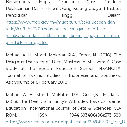
Bersempena Majlis Pelancaran Garis Panduan
Pelaksanaan Dasar Inklusif Orang Kurang Upaya di Institut
Pendidikan Tinggi. Dalam:
https://www.moe.gov.my/muat-turun/teks-ucapan-dan-
slide/2019-7/3020-majlis-pelancaran-garis-panduan-
pelaksanaan-dasar-inklusif-orang-kurang-upaya-di-institusi-
pendidikan-tinggi/file
Mohad, A. H, Mohd. Mokhtar, R.A., Omar, N. (2018). The
Religious Practices of Deaf Muslims in Malaysia: A Case
Study at the Special Education School. INSANCITA:
Journal of Islamic Studies in Indonesia and Southeast
Asia,Volume 3(1), February 2018.
Mohad, A. H. Mohd. Mokhtar, R.A., Omar,N., Muda, Z.
(2015). The Deaf Community's Attitudes Towards Islamic
Education. International Journal of Arts & Sciences. CD-
ROM. ISSN: 1944-693408(08):573–580
https://www.researchgate.net/publication/292881503_The_D