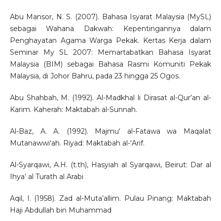
Abu Mansor, N. S. (2007). Bahasa Isyarat Malaysia (MySL)
sebagai Wahana Dakwah: Kepentingannya dalam
Penghayatan Agama Warga Pekak. Kertas Kerja dalam
Seminar My SL 2007: Memartabatkan Bahasa Isyarat
Malaysia (BIM) sebagai Bahasa Rasmi Komuniti Pekak
Malaysia, di Johor Bahru, pada 23 hingga 25 Ogos.
Abu Shahbah, M. (1992). Al-Madkhal li Dirasat al-Qur’an al-
Karim. Kaherah: Maktabah al-Sunnah.
Al-Baz, A. A. (1992). Majmuʻ al-Fatawa wa Maqalat
Mutanawwiʻah. Riyad: Maktabah al-ʻArif.
Al-Syarqawi, A.H. (t.th), Hasyiah al Syarqawi, Beirut: Dar al
Ihya’ al Turath al Arabi
Aqil, I. (1958). Zad al-Muta’allim. Pulau Pinang: Maktabah
Haji Abdullah bin Muhammad