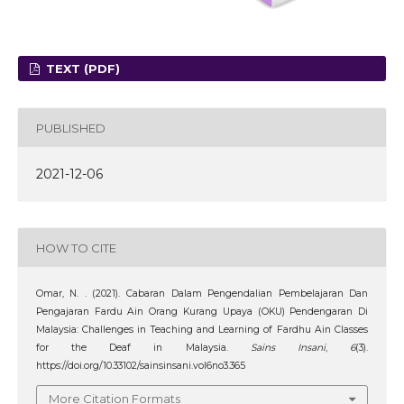
TEXT (PDF)
PUBLISHED
2021-12-06
HOW TO CITE
Omar, N. . (2021). Cabaran Dalam Pengendalian Pembelajaran Dan
Pengajaran Fardu Ain Orang Kurang Upaya (OKU) Pendengaran Di
Malaysia: Challenges in Teaching and Learning of Fardhu Ain Classes
for the Deaf in Malaysia.
Sains Insani
,
6
(3).
https://doi.org/10.33102/sainsinsani.vol6no3.365
More Citation Formats