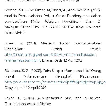
Seman, N.H., Che Omar, M,Yusoff, A., Abdullah M.Y. (2016).
Analisis Permasalahan Pelajar Cacat Pendengaran dalam
pembelajaran Mata Pelajaran Pendidikan Islam Di
Malaysia. Jurnal Ilmi Jilid 6-2016:105-124. Kolej Universiti
Islam Melaka
Shaari, S. (2011), Menaruh Haran: Memartabatkan
Pendidikan Orang Pekak.
http://msazali.blogspot.com/2011/01/menaruh-harapan-
memartabatkan.html
. Dilayari pada 12 April 2021
Sulaiman, S. Z. (2003), Teks Ucapan Sempena Hari Orang
Pekak Antarabangsa Peringkat Kebangsaan.
http://www.fp.utm.my/epusatsumber/pdffail/ptkghdfwp2/p
Dilayari pada 12 April 2021.
Yakan, F. (2001). Al-Mutasaqitun ‘Ala Tariq al-Da’wah.
Beirut: Muassasah al-Risalah