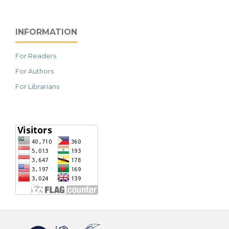
INFORMATION
For Readers
For Authors
For Librarians
خرید vpn