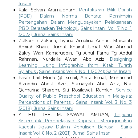
Insani
Kalai Selvan Arumugham,
Pentaksiran Bilik Darjah
(PBD) Dalam Norma Baharu: Pemimpin
Pertengahan Dalam Mengupayakan Pelaksanaan
PBD Berasaskan Teknologi
,
Sains Insani: Vol. 7 No. 1
(2022): Jurnal Sains Insani
Zulkarnin Zakaria, Liyana Amalina Adnan, Maisarah
Amirah Khairul Jumat Khairul Jumat, Wan Ahmad
Zakry Wan Kamaruddin, Tg Ainul Farha Tg Abdul
Rahman, Nurdalila A’wani Abd Aziz,
Designing
Learning Using Infographic from Kitab Turath
Syllabus
,
Sains Insani: Vol. 9 No. 1 (2024): Sains Insani
Farah Laili Muda @ Ismail, Anita Ismail, Mohamad
Aizuddin Abdul Aziz, Sumaiyah Abd Aziz, Nur
Qamarina Sharom, Siti Rosilawati Ramlan,
Service
Quality of Public Preschool Education in Malaysia:
Perceptions of Parents
,
Sains Insani: Vol. 3 No. 3
(2018): Jurnal Sains Insani
YI HUI TEE, M. SYAWAL AMRAN,
Tinjauan
Sistematik Pembelajaran Koperatif Menggunakan
Kaedah Jigsaw Dalam Penulisan Bahasa
,
Sains
Insani: Vol. 6 No. 2 (2021): Jurnal Sains Insani