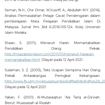
Seman, N.H., Che Omar, M,Yusoff, A., Abdullah M.Y. (2016).
Analisis Permasalahan Pelajar Cacat Pendengaran dalam
pembelajaran Mata Pelajaran Pendidikan Islam Di
Malaysia. Jurnal Ilmi Jilid 6-2016:105-124. Kolej Universiti
Islam Melaka
Shaari, S. (2011), Menaruh Haran: Memartabatkan
Pendidikan Orang Pekak.
http://msazali.blogspot.com/2011/01/menaruh-harapan-
memartabatkan.html
. Dilayari pada 12 April 2021
Sulaiman, S. Z. (2003), Teks Ucapan Sempena Hari Orang
Pekak Antarabangsa Peringkat Kebangsaan.
http://www.fp.utm.my/epusatsumber/pdffail/ptkghdfwp2/p
Dilayari pada 12 April 2021.
Yakan, F. (2001). Al-Mutasaqitun ‘Ala Tariq al-Da’wah.
Beirut: Muassasah al-Risalah