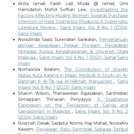
Anita Ismail, Farah Laili Muda @ Ismail, Umi
Hamidaton Mohd Soffian Lee,
Investigating the
Factors Affecting Muslim Women Towards Purchase
Intention of Halal Cosmetics Products: A Systematic
Literature Review
,
Sains Insani: Vol. 9 No. 1 (2024):
Sains Insani
Norazlinda Saad, Surendran Sankaran,
Pengetahuan
dengan Kesediaan Pelajar Program Pendidikan
terhadap Kursus Keusahawanan di Universiti Utara
Malaysia
,
Sains Insani: Vol. 6 No. 1 (2021): Jurnal Sains
Insani
Norhasnira Ibrahim,
The Contribution of Shaykh
Abbas Kuta Karang in Malay Medical: A Study on Al-
Rahmah fi Al-Tib wa Al-Hikmah Manuscript
,
Sains
Insani: Vol. 8 No. 1 (2023): Sains Insani
Sharon Wilson, Thanaseelan Rajasakran, Santhidran
Sinnappan, Thinavan Periyayya,
A Qualitative
Exploration on the Perception of Gangs and
Gangsterism in Malaysia
,
Sains Insani: Vol. 9 No. 2
(2024): Sains Insani
Rosmah Derak, Saidatul Nornis Haji Mahali, Noorafini
Kassim,
Pewajaran Ratu Serimpak Sebagai Simbol