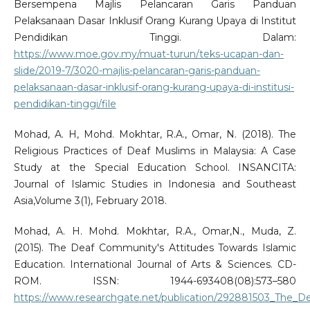
Bersempena Majlis Pelancaran Garis Panduan
Pelaksanaan Dasar Inklusif Orang Kurang Upaya di Institut
Pendidikan Tinggi. Dalam:
https://www.moe.gov.my/muat-turun/teks-ucapan-dan-
slide/2019-7/3020-majlis-pelancaran-garis-panduan-
pelaksanaan-dasar-inklusif-orang-kurang-upaya-di-institusi-
pendidikan-tinggi/file
Mohad, A. H, Mohd. Mokhtar, R.A., Omar, N. (2018). The
Religious Practices of Deaf Muslims in Malaysia: A Case
Study at the Special Education School. INSANCITA:
Journal of Islamic Studies in Indonesia and Southeast
Asia,Volume 3(1), February 2018.
Mohad, A. H. Mohd. Mokhtar, R.A., Omar,N., Muda, Z.
(2015). The Deaf Community's Attitudes Towards Islamic
Education. International Journal of Arts & Sciences. CD-
ROM. ISSN: 1944-693408(08):573–580
https://www.researchgate.net/publication/292881503_The_D