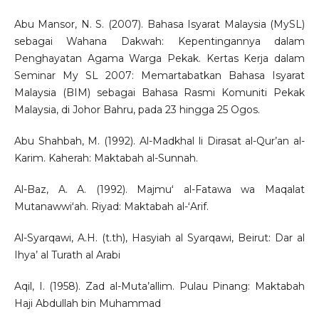
Abu Mansor, N. S. (2007). Bahasa Isyarat Malaysia (MySL)
sebagai Wahana Dakwah: Kepentingannya dalam
Penghayatan Agama Warga Pekak. Kertas Kerja dalam
Seminar My SL 2007: Memartabatkan Bahasa Isyarat
Malaysia (BIM) sebagai Bahasa Rasmi Komuniti Pekak
Malaysia, di Johor Bahru, pada 23 hingga 25 Ogos.
Abu Shahbah, M. (1992). Al-Madkhal li Dirasat al-Qur’an al-
Karim. Kaherah: Maktabah al-Sunnah.
Al-Baz, A. A. (1992). Majmuʻ al-Fatawa wa Maqalat
Mutanawwiʻah. Riyad: Maktabah al-ʻArif.
Al-Syarqawi, A.H. (t.th), Hasyiah al Syarqawi, Beirut: Dar al
Ihya’ al Turath al Arabi
Aqil, I. (1958). Zad al-Muta’allim. Pulau Pinang: Maktabah
Haji Abdullah bin Muhammad