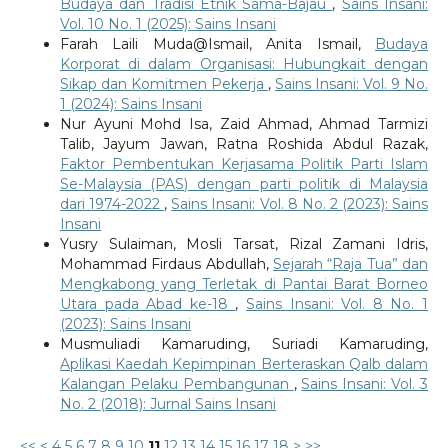
Budaya dan Tradisi Etnik Sama-Bajau
,
Sains Insani:
Vol. 10 No. 1 (2025): Sains Insani
Farah Laili Muda@Ismail, Anita Ismail,
Budaya
Korporat di dalam Organisasi: Hubungkait dengan
Sikap dan Komitmen Pekerja
,
Sains Insani: Vol. 9 No.
1 (2024): Sains Insani
Nur Ayuni Mohd Isa, Zaid Ahmad, Ahmad Tarmizi
Talib, Jayum Jawan, Ratna Roshida Abdul Razak,
Faktor Pembentukan Kerjasama Politik Parti Islam
Se-Malaysia (PAS) dengan parti politik di Malaysia
dari 1974-2022
,
Sains Insani: Vol. 8 No. 2 (2023): Sains
Insani
Yusry Sulaiman, Mosli Tarsat, Rizal Zamani Idris,
Mohammad Firdaus Abdullah,
Sejarah “Raja Tua” dan
Mengkabong yang Terletak di Pantai Barat Borneo
Utara pada Abad ke-18
,
Sains Insani: Vol. 8 No. 1
(2023): Sains Insani
Musmuliadi Kamaruding, Suriadi Kamaruding,
Aplikasi Kaedah Kepimpinan Berteraskan Qalb dalam
Kalangan Pelaku Pembangunan
,
Sains Insani: Vol. 3
No. 2 (2018): Jurnal Sains Insani
<<
<
4
5
6
7
8
9
10
11
12
13
14
15
16
17
18
>
>>