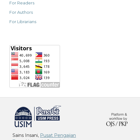
For Readers
For Authors
For Librarians
خرید vpn
Sains Insani,
Pusat Pengajian