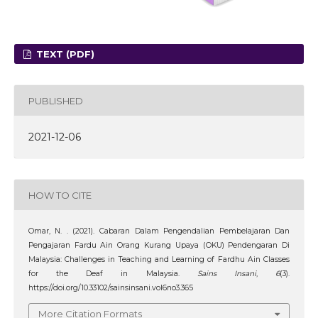
TEXT (PDF)
PUBLISHED
2021-12-06
HOW TO CITE
Omar, N. . (2021). Cabaran Dalam Pengendalian Pembelajaran Dan
Pengajaran Fardu Ain Orang Kurang Upaya (OKU) Pendengaran Di
Malaysia: Challenges in Teaching and Learning of Fardhu Ain Classes
for the Deaf in Malaysia.
Sains Insani
,
6
(3).
https://doi.org/10.33102/sainsinsani.vol6no3.365
More Citation Formats