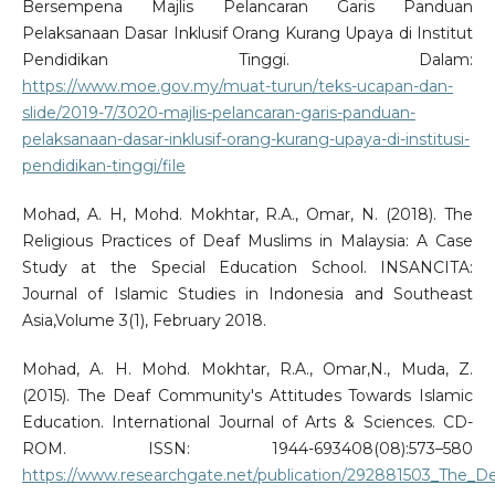
Bersempena Majlis Pelancaran Garis Panduan
Pelaksanaan Dasar Inklusif Orang Kurang Upaya di Institut
Pendidikan Tinggi. Dalam:
https://www.moe.gov.my/muat-turun/teks-ucapan-dan-
slide/2019-7/3020-majlis-pelancaran-garis-panduan-
pelaksanaan-dasar-inklusif-orang-kurang-upaya-di-institusi-
pendidikan-tinggi/file
Mohad, A. H, Mohd. Mokhtar, R.A., Omar, N. (2018). The
Religious Practices of Deaf Muslims in Malaysia: A Case
Study at the Special Education School. INSANCITA:
Journal of Islamic Studies in Indonesia and Southeast
Asia,Volume 3(1), February 2018.
Mohad, A. H. Mohd. Mokhtar, R.A., Omar,N., Muda, Z.
(2015). The Deaf Community's Attitudes Towards Islamic
Education. International Journal of Arts & Sciences. CD-
ROM. ISSN: 1944-693408(08):573–580
https://www.researchgate.net/publication/292881503_The_D