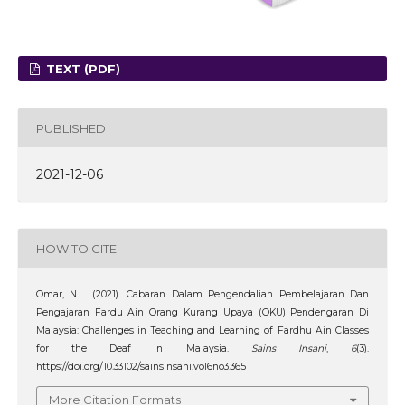
TEXT (PDF)
PUBLISHED
2021-12-06
HOW TO CITE
Omar, N. . (2021). Cabaran Dalam Pengendalian Pembelajaran Dan
Pengajaran Fardu Ain Orang Kurang Upaya (OKU) Pendengaran Di
Malaysia: Challenges in Teaching and Learning of Fardhu Ain Classes
for the Deaf in Malaysia.
Sains Insani
,
6
(3).
https://doi.org/10.33102/sainsinsani.vol6no3.365
More Citation Formats