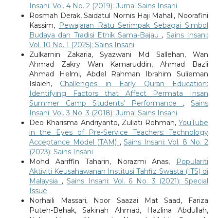
Insani: Vol. 4 No. 2 (2019): Jurnal Sains Insani
Rosmah Derak, Saidatul Nornis Haji Mahali, Noorafini
Kassim,
Pewajaran Ratu Serimpak Sebagai Simbol
Budaya dan Tradisi Etnik Sama-Bajau
,
Sains Insani:
Vol. 10 No. 1 (2025): Sains Insani
Zulkarnin Zakaria, Syazwani Md Sallehan, Wan
Ahmad Zakry Wan Kamaruddin, Ahmad Bazli
Ahmad Helmi, Abdel Rahman Ibrahim Sulieman
Islaieh,
Challenges in Early Quran Education:
Identifying Factors that Affect Permata Insan
Summer Camp Students’ Performance
,
Sains
Insani: Vol. 3 No. 3 (2018): Jurnal Sains Insani
Deo Kharisma Andriyanto, Zuliati Rohmah,
YouTube
in the Eyes of Pre-Service Teachers: Technology
Acceptance Model (TAM)
,
Sains Insani: Vol. 8 No. 2
(2023): Sains Insani
Mohd Aariffin Taharin, Norazmi Anas,
Populariti
Aktiviti Keusahawanan Institusi Tahfiz Swasta (ITS) di
Malaysia
,
Sains Insani: Vol. 6 No. 3 (2021): Special
Issue
Norhaili Massari, Noor Saazai Mat Saad, Fariza
Puteh-Behak, Sakinah Ahmad, Hazlina Abdullah,