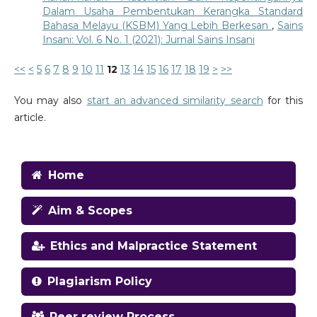
Dalam Usaha Pembentukan Kerangka Standard
Bahasa Melayu (KSBM) Yang Lebih Berkesan
,
Sains
Insani: Vol. 6 No. 1 (2021): Jurnal Sains Insani
<<
<
5
6
7
8
9
10
11
12
13
14
15
16
17
18
19
>
>>
You may also
start an advanced similarity search
for this
article.
Home
Aim & Scopes
Ethics and Malpractice Statement
Plagiarism Policy
Peer review Process