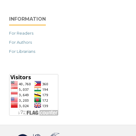
INFORMATION
For Readers
For Authors
For Librarians
خرید vpn