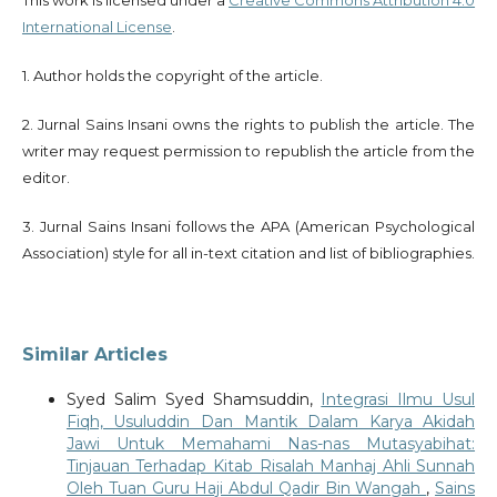
International License
.
1. Author holds the copyright of the article.
2. Jurnal Sains Insani owns the rights to publish the article. The
writer may request permission to republish the article from the
editor.
3. Jurnal Sains Insani follows the APA (American Psychological
Association) style for all in-text citation and list of bibliographies.
Similar Articles
Syed Salim Syed Shamsuddin,
Integrasi Ilmu Usul
Fiqh, Usuluddin Dan Mantik Dalam Karya Akidah
Jawi Untuk Memahami Nas-nas Mutasyabihat:
Tinjauan Terhadap Kitab Risalah Manhaj Ahli Sunnah
Oleh Tuan Guru Haji Abdul Qadir Bin Wangah
,
Sains