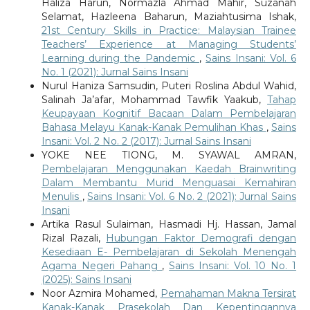
Haliza Harun, Normazla Ahmad Mahir, Suzanah
Selamat, Hazleena Baharun, Maziahtusima Ishak,
21st Century Skills in Practice: Malaysian Trainee
Teachers’ Experience at Managing Students’
Learning during the Pandemic
,
Sains Insani: Vol. 6
No. 1 (2021): Jurnal Sains Insani
Nurul Haniza Samsudin, Puteri Roslina Abdul Wahid,
Salinah Ja’afar, Mohammad Tawfik Yaakub,
Tahap
Keupayaan Kognitif Bacaan Dalam Pembelajaran
Bahasa Melayu Kanak-Kanak Pemulihan Khas
,
Sains
Insani: Vol. 2 No. 2 (2017): Jurnal Sains Insani
YOKE NEE TIONG, M. SYAWAL AMRAN,
Pembelajaran Menggunakan Kaedah Brainwriting
Dalam Membantu Murid Menguasai Kemahiran
Menulis
,
Sains Insani: Vol. 6 No. 2 (2021): Jurnal Sains
Insani
Artika Rasul Sulaiman, Hasmadi Hj. Hassan, Jamal
Rizal Razali,
Hubungan Faktor Demografi dengan
Kesediaan E- Pembelajaran di Sekolah Menengah
Agama Negeri Pahang
,
Sains Insani: Vol. 10 No. 1
(2025): Sains Insani
Noor Azmira Mohamed,
Pemahaman Makna Tersirat
Kanak-Kanak Prasekolah Dan Kepentingannya