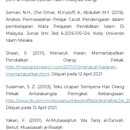
Seman, N.H., Che Omar, M,Yusoff, A., Abdullah M.Y. (2016).
Analisis Permasalahan Pelajar Cacat Pendengaran dalam
pembelajaran Mata Pelajaran Pendidikan Islam Di
Malaysia. Jurnal Ilmi Jilid 6-2016:105-124. Kolej Universiti
Islam Melaka
Shaari, S. (2011), Menaruh Haran: Memartabatkan
Pendidikan Orang Pekak.
http://msazali.blogspot.com/2011/01/menaruh-harapan-
memartabatkan.html
. Dilayari pada 12 April 2021
Sulaiman, S. Z. (2003), Teks Ucapan Sempena Hari Orang
Pekak Antarabangsa Peringkat Kebangsaan.
http://www.fp.utm.my/epusatsumber/pdffail/ptkghdfwp2/p
Dilayari pada 12 April 2021.
Yakan, F. (2001). Al-Mutasaqitun ‘Ala Tariq al-Da’wah.
Beirut: Muassasah al-Risalah