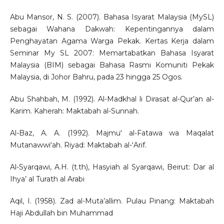
Abu Mansor, N. S. (2007). Bahasa Isyarat Malaysia (MySL)
sebagai Wahana Dakwah: Kepentingannya dalam
Penghayatan Agama Warga Pekak. Kertas Kerja dalam
Seminar My SL 2007: Memartabatkan Bahasa Isyarat
Malaysia (BIM) sebagai Bahasa Rasmi Komuniti Pekak
Malaysia, di Johor Bahru, pada 23 hingga 25 Ogos.
Abu Shahbah, M. (1992). Al-Madkhal li Dirasat al-Qur’an al-
Karim. Kaherah: Maktabah al-Sunnah.
Al-Baz, A. A. (1992). Majmuʻ al-Fatawa wa Maqalat
Mutanawwiʻah. Riyad: Maktabah al-ʻArif.
Al-Syarqawi, A.H. (t.th), Hasyiah al Syarqawi, Beirut: Dar al
Ihya’ al Turath al Arabi
Aqil, I. (1958). Zad al-Muta’allim. Pulau Pinang: Maktabah
Haji Abdullah bin Muhammad