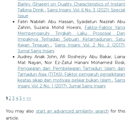
Barley (Shaeer) on Quality Characteristics of Instant
Talbina Drink
,
Sains Insani: Vol. 6 No. 3 (2021): Special
Issue
Fatin Nabilah Abu Hassan, Syaidatun Nazirah Abu
Zahrin, Suzana Mohd Hoesni,
Faktor-Faktor Yang
Mempengaruhi Tingkah Laku Prososial Dan
Impaknya Terhadap Sebuah Ketamadunan: Satu
Kajian Tinjauan
,
Sains Insani: Vol. 2 No. 2 (2017):
Jurnal Sains Insani
Audrey Anak John, Afi Roshezry Abu Bakar, Liana
Mat Nayan, Nor Ez-Zatul Hanani Mohamed Rosli,
Pengajaran dan Pembelajaran Tamadun Islam dan
Tamadun Asia (TITAS): Faktor pengaruh persekitaran
keatas sikap dan motivasi pelajar bukan Islam
,
Sains
Insani: Vol. 2 No. 1 (2017): Jurnal Sains Insani
1
2
3
4
5
>
>>
You may also
start an advanced similarity search
for this
article.