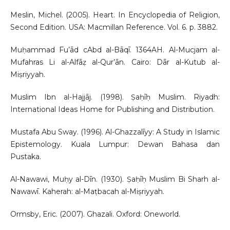
Meslin, Michel. (2005). Heart. In Encyclopedia of Religion,
Second Edition. USA: Macmillan Reference. Vol. 6. p. 3882.
Muḥammad Fu’ād cAbd al-Bāqī. 1364AH. Al-Mucjam al-
Mufahras Li al-Alfāẓ al-Qur’ān. Cairo: Dār al-Kutub al-
Miṣriyyah.
Muslim Ibn al-Hajjāj. (1998). Ṣaḥīḥ Muslim. Riyadh:
International Ideas Home for Publishing and Distribution.
Mustafa Abu Sway. (1996). Al-Ghazzalīyy: A Study in Islamic
Epistemology. Kuala Lumpur: Dewan Bahasa dan
Pustaka.
Al-Nawawi, Muḥy al-Dīn. (1930). Ṣaḥīḥ Muslim Bi Sharh al-
Nawawī. Kaherah: al-Maṭbacah al-Miṣriyyah.
Ormsby, Eric. (2007). Ghazali. Oxford: Oneworld.