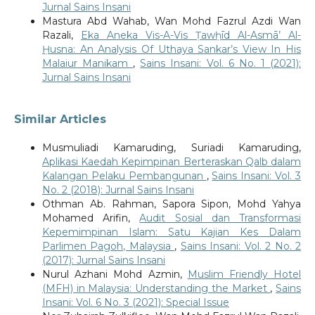
Jurnal Sains Insani
Mastura Abd Wahab, Wan Mohd Fazrul Azdi Wan
Razali,
Eka Aneka Vis-A-Vis Ṭawḥīd Al-Asmā’ Al-
Ḥusna: An Analysis Of Uthaya Sankar’s View In His
Malaiur Manikam
,
Sains Insani: Vol. 6 No. 1 (2021):
Jurnal Sains Insani
Similar Articles
Musmuliadi Kamaruding, Suriadi Kamaruding,
Aplikasi Kaedah Kepimpinan Berteraskan Qalb dalam
Kalangan Pelaku Pembangunan
,
Sains Insani: Vol. 3
No. 2 (2018): Jurnal Sains Insani
Othman Ab. Rahman, Sapora Sipon, Mohd Yahya
Mohamed Arifin,
Audit Sosial dan Transformasi
Kepemimpinan Islam: Satu Kajian Kes Dalam
Parlimen Pagoh, Malaysia
,
Sains Insani: Vol. 2 No. 2
(2017): Jurnal Sains Insani
Nurul Azhani Mohd Azmin,
Muslim Friendly Hotel
(MFH) in Malaysia: Understanding the Market
,
Sains
Insani: Vol. 6 No. 3 (2021): Special Issue