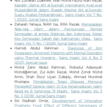
Nor Zuhairah Zulkiflee, Wan Mohd Fazrul Wan Razali,
Kaedah Ulama Ahl al-Sunnah memahami Ayat-ayat
Mutashābihāt dalam Risalah Manhaj Ahl al-Sunnah:
Suatu Analisis Perbandingan
,
Sains Insani: Vol. 7 No.
1 (2022): Jurnal Sains Insani
Zaharah Yahaya, NAM Isa, RRA Razak,
Menerapkan
Nilai-nilai Islam dalam Pengurusan Rentas
Sempadan di antara Malaysia dan Indonesia: Kajian
Kes Sempadan Sabah dan Kalimantan Utara
,
Sains
Insani: Vol. 11 No. 1 (2026): Jurnal Sains Insani
Hamidi Abdul Rahman ,
Diagnosis of Jinn
Possession Amongst Patients with Mental Disorders
using Thermal Imaging
,
Sains Insani: Vol. 6 No. 3
(2021): Special Issue
Mohd Zahir Abdul Rahman, Robiatul Adawiyah
Mohd@Amat, Zul Azlin Razali, Mohd Zohdi Mohd
Amin, Shah Rizul Izyan Zulkiply, Ahmad Murshidi
Mustapa,
Pendekatan Terapi Waswas Menurut
Perspektif Sarjana Islam Di Era Ketamadunan Islam
Abad Ke 8 Sehingga 19 Masihi
,
Sains Insani: Vol. 3
No. 3 (2018): Jurnal Sains Insani
Siti Radhiah Omar,
Development of Innovative
Prophetic Food: Effect of Different Genotypes of