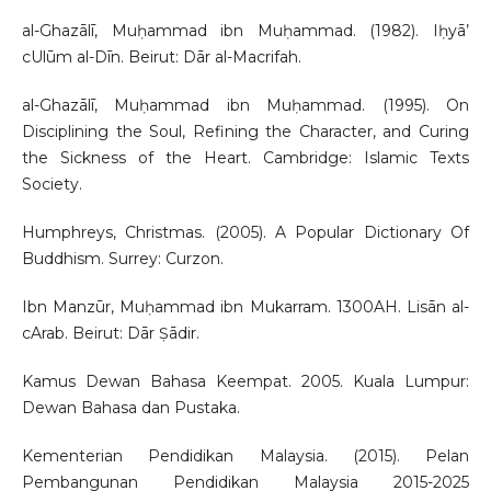
al-Ghazālī, Muḥammad ibn Muḥammad. (1982). Iḥyā’
cUlūm al-Dīn. Beirut: Dār al-Macrifah.
al-Ghazālī, Muḥammad ibn Muḥammad. (1995). On
Disciplining the Soul, Refining the Character, and Curing
the Sickness of the Heart. Cambridge: Islamic Texts
Society.
Humphreys, Christmas. (2005). A Popular Dictionary Of
Buddhism. Surrey: Curzon.
Ibn Manzūr, Muḥammad ibn Mukarram. 1300AH. Lisān al-
cArab. Beirut: Dār Ṣādir.
Kamus Dewan Bahasa Keempat. 2005. Kuala Lumpur:
Dewan Bahasa dan Pustaka.
Kementerian Pendidikan Malaysia. (2015). Pelan
Pembangunan Pendidikan Malaysia 2015-2025