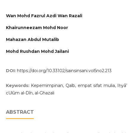
Wan Mohd Fazrul Azdi Wan Razali
Khairunneezam Mohd Noor
Mahazan Abdul Mutalib
Mohd Rushdan Mohd Jailani
DOI:
https://doi.org/10.33102/sainsinsani.vol5no2.213
Keywords:
Kepemimpinan, Qalb, empat sifat mulia, Iḥyā’
cUlūm al-Dīn, al-Ghazali
ABSTRACT