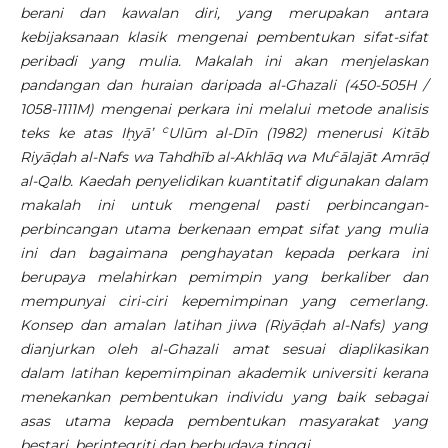
berani dan kawalan diri, yang merupakan antara
kebijaksanaan klasik mengenai pembentukan sifat-sifat
peribadi yang mulia. Makalah ini akan menjelaskan
pandangan dan huraian daripada al-Ghazali (450-505H /
1058-1111M) mengenai perkara ini melalui metode analisis
c
teks ke atas
Iḥyā’
Ulūm al-Dīn (1982)
menerusi Kitāb
c
Riyāḍah al-Nafs wa Tahdhīb al-Akhlāq wa Mu
ālajāt Amrāḍ
al-Qalb. Kaedah penyelidikan kuantitatif digunakan dalam
makalah ini untuk mengenal pasti perbincangan-
perbincangan utama berkenaan empat sifat yang mulia
ini dan bagaimana penghayatan kepada perkara ini
berupaya melahirkan pemimpin yang berkaliber dan
mempunyai ciri-ciri kepemimpinan yang cemerlang.
Konsep dan amalan latihan jiwa (Riyāḍah al-Nafs) yang
dianjurkan oleh al-Ghazali amat sesuai diaplikasikan
dalam latihan kepemimpinan akademik universiti kerana
menekankan pembentukan individu yang baik sebagai
asas utama kepada pembentukan masyarakat yang
bestari, berintegriti dan berbudaya tinggi.