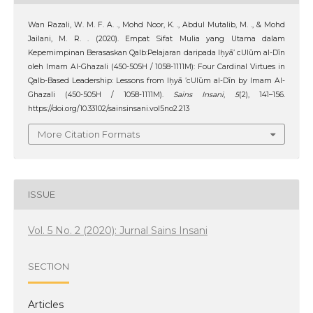
Wan Razali, W. M. F. A. ., Mohd Noor, K. ., Abdul Mutalib, M. ., & Mohd
Jailani, M. R. . (2020). Empat Sifat Mulia yang Utama dalam
Kepemimpinan Berasaskan Qalb:Pelajaran daripada Iḥyā’ cUlūm al-Dīn
oleh Imam Al-Ghazali (450-505H / 1058-1111M): Four Cardinal Virtues in
Qalb-Based Leadership: Lessons from Iḥyā ’cUlūm al-Dīn by Imam Al-
Ghazali (450-505H / 1058-1111M).
Sains Insani
,
5
(2), 141–156.
https://doi.org/10.33102/sainsinsani.vol5no2.213
More Citation Formats
ISSUE
Vol. 5 No. 2 (2020): Jurnal Sains Insani
SECTION
Articles