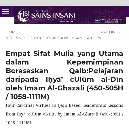
HOME
/
ARCHIVES
/
VOL. 5 NO. 2 (2020): JURNAL SAINS INSANI
/
Articles
Empat Sifat Mulia yang Utama
dalam Kepemimpinan
Berasaskan Qalb:Pelajaran
daripada Iḥyā’ cUlūm al-Dīn
oleh Imam Al-Ghazali (450-505H
/ 1058-1111M)
Four Cardinal Virtues in Qalb-Based Leadership: Lessons
from Iḥyā ’cUlūm al-Dīn by Imam Al-Ghazali (450-505H /
1058-1111M)