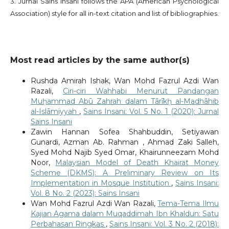
3. Jurnal Sains Insani follows the APA (American Psychological
Association) style for all in-text citation and list of bibliographies.
Most read articles by the same author(s)
Rushda Amirah Ishak, Wan Mohd Fazrul Azdi Wan
Razali,
Ciri-ciri Wahhabi Menurut Pandangan
Muḥammad Abū Zahrah dalam Tārīkḥ al-Madhāhib
al-Islāmiyyah
,
Sains Insani: Vol. 5 No. 1 (2020): Jurnal
Sains Insani
Zawin Hannan Sofea Shahbuddin, Setiyawan
Gunardi, Azman Ab. Rahman , Ahmad Zaki Salleh,
Syed Mohd Najib Syed Omar, Khairunneezam Mohd
Noor,
Malaysian Model of Death Khairat Money
Scheme (DKMS): A Preliminary Review on Its
Implementation in Mosque Institution
,
Sains Insani:
Vol. 8 No. 2 (2023): Sains Insani
Wan Mohd Fazrul Azdi Wan Razali,
Tema-Tema Ilmu
Kajian Agama dalam Muqaddimah Ibn Khaldun: Satu
Perbahasan Ringkas
,
Sains Insani: Vol. 3 No. 2 (2018):