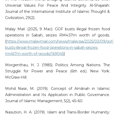
Universal Values For Peace And Integrity. Al-Shajarah:
Journal of the International Institute of Islamic Thought &
Civilization, 29(2).
Malay Mail. (2025, 9 Mac). GOF busts illegal frozen food
operations in Sabah, seizes RM4.57m worth of goods.
[
https://www.malaymail.com/news/malaysia/2025/03/09/gof-
busts-illegal-frozen-food-operations-in-sabah-seizes-
rm457m-worth-of-goods/169045
]
Morgenthau, H. J. (1985). Politics Among Nations: The
Struggle for Power and Peace (6th ed.). New York:
McGraw-Hill.
Mohd Nasir, M. (2019). Concept of Amānah in Islamic
Administration and Its Application in Public Governance.
Journal of Islamic Management, 5(2), 45–60.
Nasution, H. A. (2019). Islam and Trans-Border Humanity: