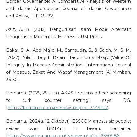
Border Governance: A Comparative Analysis of Western
and Islamic Approaches. Journal of Islamic Governance
and Policy, 11(1), 65–82.
Aziz, A. B. (2015). Pengurusan Islam: Model Alternatif
Pengurusan Moden: UUM Press. UUM Press.
Bakar, S. A., Abd Majid, M., Samsudin, S., & Saleh, M. S. M.
(2022). Nilai Integriti Dalam Tadbir Urus Masjid:(Value Of
Integrity In Mosque Administration). International Journal
of Mosque, Zakat And Waqaf Management (Al-Mimbar),
36-50.
Bernama. (2025, 25 Julai). AKPS tightens officer screening
to curb ‘counter setting’, says DG.
[
https://bernama.com/en/news.php?id=2449102
]
Bernama. (2024a, 12 Oktober). ESSCOM arrests six people;
seizes over RM1.4m in Tawau. Bernama.
[
https://www.bernama.com/tv/news.php?id=2350986
]