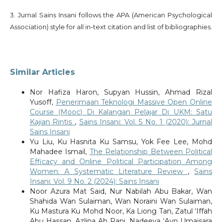
3. Jurnal Sains Insani follows the APA (American Psychological
Association) style for all in-text citation and list of bibliographies.
Similar Articles
Nor Hafiza Haron, Supyan Hussin, Ahmad Rizal
Yusoff,
Penerimaan Teknologi Massive Open Online
Course (Mooc) Di Kalangan Pelajar Di UKM: Satu
Kajian Rintis
,
Sains Insani: Vol. 5 No. 1 (2020): Jurnal
Sains Insani
Yu Liu, Ku Hasnita Ku Samsu, Yok Fee Lee, Mohd
Mahadee Ismail,
The Relationship Between Political
Efficacy and Online Political Participation Among
Women: A Systematic Literature Review
,
Sains
Insani: Vol. 9 No. 2 (2024): Sains Insani
Noor Azura Mat Said, Nur Nabilah Abu Bakar, Wan
Shahida Wan Sulaiman, Wan Noraini Wan Sulaiman,
Ku Mastura Ku Mohd Noor, Ka Liong Tan, Zatul ‘Iffah
Abu Hassan, Azlina Ab Rani, Nadeeya ‘Ayn Umaisara