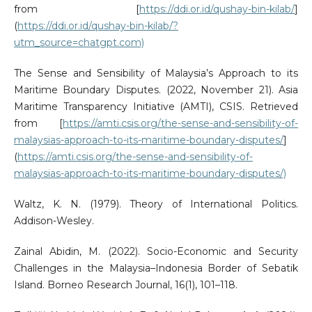
from [
https://ddi.or.id/qushay-bin-kilab/
]
(
https://ddi.or.id/qushay-bin-kilab/?
utm_source=chatgpt.com)
The Sense and Sensibility of Malaysia’s Approach to its
Maritime Boundary Disputes. (2022, November 21). Asia
Maritime Transparency Initiative (AMTI), CSIS. Retrieved
from [
https://amti.csis.org/the-sense-and-sensibility-of-
malaysias-approach-to-its-maritime-boundary-disputes/
]
(
https://amti.csis.org/the-sense-and-sensibility-of-
malaysias-approach-to-its-maritime-boundary-disputes/)
Waltz, K. N. (1979). Theory of International Politics.
Addison-Wesley.
Zainal Abidin, M. (2022). Socio-Economic and Security
Challenges in the Malaysia–Indonesia Border of Sebatik
Island. Borneo Research Journal, 16(1), 101–118.