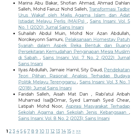
Marina Abu Bakar, Shofian Ahmad, Ahmad Dahlan
Salleh, Mohd Fairuz Nohd Salleh,
Transformasi Tadbir
Urus Wakaf oleh Majlis Agama Islam dan Adat
Istiadat Melayu Perlis (MAIPs)
,
Sains Insani: Vol. 5
No. 1 (2020): Jurnal Sains Insani
Suhailah Abdul Muin, Mohd Nor Azan Abdullah,
Norcikeyonn Samuni,
Pelaksanaan Homestay Patuh
Syariah dalam Aspek Reka Bentuk dan Ruang
Persekitaran Kemudahan Penginapan Mesra Muslim
di Sabah
,
Sains Insani: Vol. 7 No. 2 (2022): Jurnal
Sains Insani
Ilyas Abdullah, Jamaie Hamil, Sity Daud,
Pendekatan
Teori Pilihan Rasional: Analisis Terhadap Budaya
Politik Melayu Terengganu
,
Sains Insani: Vol. 3 No. 1
(2018): Jurnal Sains Insani
Faridah Salleh, Aisah Mat Dan , Rabi'atul Aribah
Muhamad Isa@Omar, Syed Lamsah Syed Chear,
Latipah Mohd Noor,
Aspirasi Masyarakat Terhadap
Sekolah Agama dan Sekolah Jenis Kebangsaan
,
Sains Insani: Vol. 8 No. 2 (2023): Sains Insani
1
2
3
4
5
6
7
8
9
10
11
12
13
14
15
>
>>