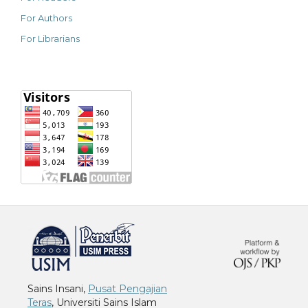
For Authors
For Librarians
خرید vpn
Sains Insani,
Pusat Pengajian
Teras
, Universiti Sains Islam