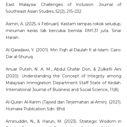
East Malaysia: Challenges of Inclusion. Journal of
Southeast Asian Studies, 52(2), 215–232
Asmin, A. (2025, 4 Februari). Kastam rampas rokok seludup,
minuman keras tak bercukai bernilai RM1.31 juta. Sinar
Harian.
Al-Qaradawi, Y. (2001). Min Fiqh al-Daulah fi al-Islam. Cairo:
Dar al-Shuruq.
Anuar Puteh, N. A. M., Abdul Ghafar Don, & Zulkefli Aini
(2020). Understanding the Concept of Integrity among
Malaysian Immigration Department Staff State of Kedah.
International Journal of Business and Social Science, 11(8).
Al-Quran Al-Karim (Tajwid dan Terjemahan al-Amin). (2021).
Humaira Publication Sdn. Bhd.
Aminuddin, N., & Harun, M. (2023). Strategic Wisdom in