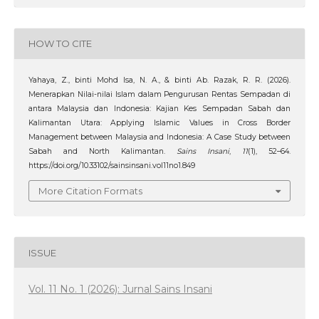
HOW TO CITE
Yahaya, Z., binti Mohd Isa, N. A., & binti Ab. Razak, R. R. (2026).
Menerapkan Nilai-nilai Islam dalam Pengurusan Rentas Sempadan di
antara Malaysia dan Indonesia: Kajian Kes Sempadan Sabah dan
Kalimantan Utara: Applying Islamic Values in Cross Border
Management between Malaysia and Indonesia: A Case Study between
Sabah and North Kalimantan.
Sains Insani
,
11
(1), 52–64.
https://doi.org/10.33102/sainsinsani.vol11no1.849
More Citation Formats
ISSUE
Vol. 11 No. 1 (2026): Jurnal Sains Insani