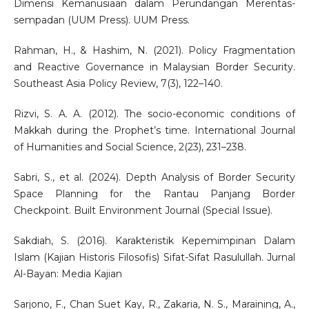
Dimensi Kemanusiaan dalam Perundangan Merentas-
sempadan (UUM Press). UUM Press.
Rahman, H., & Hashim, N. (2021). Policy Fragmentation
and Reactive Governance in Malaysian Border Security.
Southeast Asia Policy Review, 7(3), 122–140.
Rizvi, S. A. A. (2012). The socio-economic conditions of
Makkah during the Prophet’s time. International Journal
of Humanities and Social Science, 2(23), 231–238.
Sabri, S., et al. (2024). Depth Analysis of Border Security
Space Planning for the Rantau Panjang Border
Checkpoint. Built Environment Journal (Special Issue).
Sakdiah, S. (2016). Karakteristik Kepemimpinan Dalam
Islam (Kajian Historis Filosofis) Sifat-Sifat Rasulullah. Jurnal
Al-Bayan: Media Kajian
Sarjono, F., Chan Suet Kay, R., Zakaria, N. S., Maraining, A.,