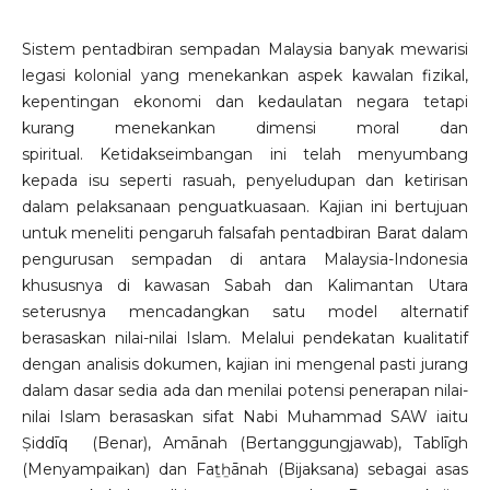
Sistem pentadbiran sempadan Malaysia banyak mewarisi
legasi kolonial yang menekankan aspek kawalan fizikal,
kepentingan ekonomi dan kedaulatan negara tetapi
kurang menekankan dimensi moral dan
spiritual. Ketidakseimbangan ini telah menyumbang
kepada isu seperti rasuah, penyeludupan dan ketirisan
dalam pelaksanaan penguatkuasaan. Kajian ini bertujuan
untuk meneliti pengaruh falsafah pentadbiran Barat dalam
pengurusan sempadan di antara Malaysia-Indonesia
khususnya di kawasan Sabah dan Kalimantan Utara
seterusnya mencadangkan satu model alternatif
berasaskan nilai-nilai Islam. Melalui pendekatan kualitatif
dengan analisis dokumen, kajian ini mengenal pasti jurang
dalam dasar sedia ada dan menilai potensi penerapan nilai-
nilai Islam berasaskan sifat Nabi Muhammad SAW iaitu
Ṣiddīq (Benar), Amānah (Bertanggungjawab), Tablīgh
(Menyampaikan) dan Faṯẖānah (Bijaksana) sebagai asas