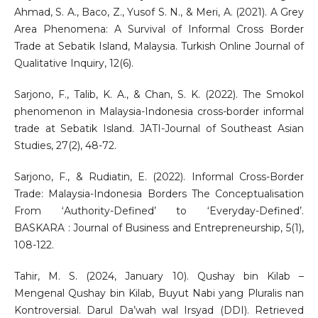
Ahmad, S. A., Baco, Z., Yusof S. N., & Meri, A. (2021). A Grey
Area Phenomena: A Survival of Informal Cross Border
Trade at Sebatik Island, Malaysia. Turkish Online Journal of
Qualitative Inquiry, 12(6).
Sarjono, F., Talib, K. A., & Chan, S. K. (2022). The Smokol
phenomenon in Malaysia-Indonesia cross-border informal
trade at Sebatik Island. JATI-Journal of Southeast Asian
Studies, 27(2), 48-72.
Sarjono, F., & Rudiatin, E. (2022). Informal Cross-Border
Trade: Malaysia-Indonesia Borders The Conceptualisation
From ‘Authority-Defined’ to ‘Everyday-Defined’.
BASKARA : Journal of Business and Entrepreneurship, 5(1),
108-122.
Tahir, M. S. (2024, January 10). Qushay bin Kilab –
Mengenal Qushay bin Kilab, Buyut Nabi yang Pluralis nan
Kontroversial. Darul Da’wah wal Irsyad (DDI). Retrieved