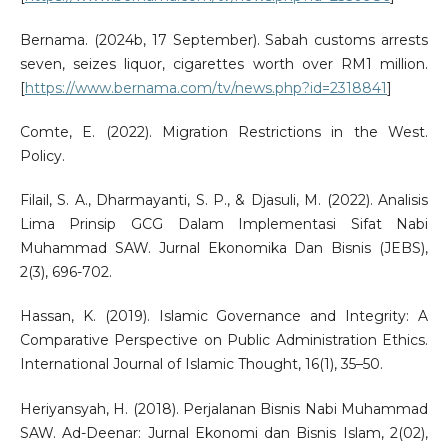
Bernama. (2024b, 17 September). Sabah customs arrests
seven, seizes liquor, cigarettes worth over RM1 million.
[
https://www.bernama.com/tv/news.php?id=2318841
]
Comte, E. (2022). Migration Restrictions in the West.
Policy.
Filail, S. A., Dharmayanti, S. P., & Djasuli, M. (2022). Analisis
Lima Prinsip GCG Dalam Implementasi Sifat Nabi
Muhammad SAW. Jurnal Ekonomika Dan Bisnis (JEBS),
2(3), 696-702.
Hassan, K. (2019). Islamic Governance and Integrity: A
Comparative Perspective on Public Administration Ethics.
International Journal of Islamic Thought, 16(1), 35–50.
Heriyansyah, H. (2018). Perjalanan Bisnis Nabi Muhammad
SAW. Ad-Deenar: Jurnal Ekonomi dan Bisnis Islam, 2(02),