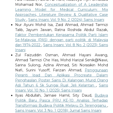
Mohamad Nor,
Conceptualization of A Leadership
Learning Model for Medical Curriculum: Mix
Approaches, Literature Review & Qualitative Case
Study
,
Sains Insani: Vol. 9 No. 2 (2024): Sains Insani
Nur Ayuni Mohd Isa, Zaid Ahmad, Ahmad Tarmizi
Talib, Jayum Jawan, Ratna Roshida Abdul Razak,
Faktor Pembentukan Kerjasama Politik Parti Islam
Se-Malaysia (PAS) dengan parti politik di Malaysia
dari 1974-2022
,
Sains Insani: Vol. 8 No. 2 (2023): Sains
Insani
Zul Faizuddin Osman, Ahmad Hayani Awang,
Ahmad Tarmizi Che Has, Mohd Harizal Senik@Nawi,
Sarina Sulong, Azlina Ahmad, Siti Norasikin Mohd
Nafi, Surini Yusoff, Farizan Ahmad,
Penggunaan
Peranti Ipad Dan Aplikasi Procreate Dalam
Penghasilan Poster Sains Di Kalangan Murid Orang
Asli Tahun 6 Sk Sungai Rual, Jeli Kelantan
,
Sains
Insani: Vol. 10 No. 1 (2025): Sains Insani
Ilyas Abdullah, Jamaie Hamil, Sity Daud,
Budaya
Politik Baru Pasca PRU KE-10: Analisis Terhadap
Transformasi Budaya Politik Melayu Di Terengganu
,
Sains Insani: Vol. 3 No. 1 (2018): Jurnal Sains Insani