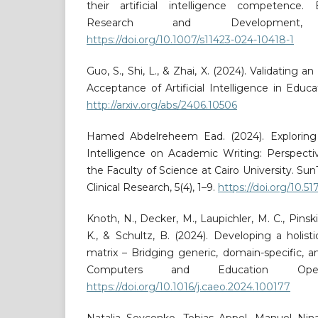
their artificial intelligence competence.
Research and Development, 
https://doi.org/10.1007/s11423-024-10418-1
Guo, S., Shi, L., & Zhai, X. (2024). Validating 
Acceptance of Artificial Intelligence in Educat
http://arxiv.org/abs/2406.10506
Hamed Abdelreheem Ead. (2024). Exploring t
Intelligence on Academic Writing: Perspecti
the Faculty of Science at Cairo University. Su
Clinical Research, 5(4), 1–9.
https://doi.org/10.5
Knoth, N., Decker, M., Laupichler, M. C., Pinski
K., & Schultz, B. (2024). Developing a holist
matrix – Bridging generic, domain-specific, 
Computers and Education Open,
https://doi.org/10.1016/j.caeo.2024.100177