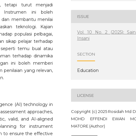
, tetapi turut menjadi
l. Instrumen ini boleh
ISSUE
AI dan membantu menilai
skan teknologi. Kajian
Vol. 10 No. 2 (2025): Sain
rhadap populasi pelbagai,
Insani
an sikap pelajar terhadap
 seperti temu bual atau
SECTION
aman terhadap dinamika
angan ini boleh memberi
Education
enilaian yang relevan,
n.
LICENSE
igence (AI) technology in
Copyright (c) 2025 Rosidah Md D
o assessment approaches,
MOHD EFFENDI EWAN M
, valid, and AI-aligned
MATORE (Author)
planning for instrument
n to ensure the effective