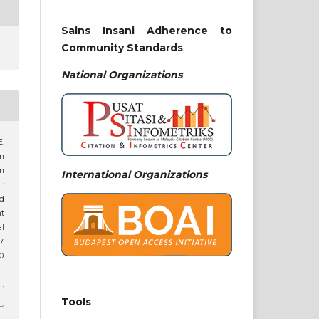
Sains Insani Adherence to
Community Standards
National
Organizations
E.
an
n
International Organizations
:
d
t
al
7.
10
Tools