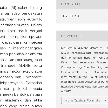
PUBLISHED
atan (AI) dalam bidang
ra terhadap pendekatan
2025-11-30
trumen lebih autentik,
ecerdasan buatan. Dalam
umen sistematik menjadi
HOW TO CITE
ilai kompetensi pelajar
dapat dijalankan secara
nsep ini membincangkan
Md Desa, R., & Mohd Matore, M. E. 
(2025). Konsepsualisasi Perancang
men penilaian dalam era
dan Pembinaan Instrumen Penilaia
akan dalam pembangunan
Dalam Era Kecerdasan Buatan 
ti model ADDIE, serta
Conceptualizing The Planning an
lisis faktor eksploratori
Development of Assessmen
 Cronbach dan Composite
Instruments in the Era of Artifici
Intelligence.
Sains Insani
,
10
(2), 99–10
lehpercayaan. Perhatian
https://doi.org/10.33102/sainsinsani.vol
l dan praktikal kepada
no2.827
 mereka bentuk penilaian
ran akademik dan etika
More Citation Formats
trumen yang dibina bukan