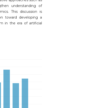
tative approaches such as
ngthen understanding of
ics. This discussion is
on toward developing a
 in the era of artificial