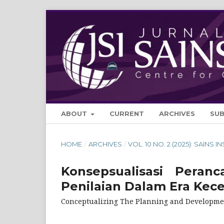
ABOUT
CURRENT
ARCHIVES
SU
HOME
/
ARCHIVES
/
VOL. 10 NO. 2 (2025): SAINS I
Konsepsualisasi Pera
Penilaian Dalam Era Kec
Conceptualizing The Planning and Development 