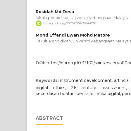
Rosidah Md Desa
fakulti pendidikan Universiti Kebangsaan Malaysia
https://orcid.org/0009-0004-3884-8741
Mohd Effandi Ewan Mohd Matore
Fakulti Pendidikan, Universiti Kebangsaan Malaysi
DOI:
https://doi.org/10.33102/sainsinsani.vol10
Keywords:
instrument development, artificial
digital ethics, 21st-century assessment
kecerdasan buatan, penilaian, etika digital, pen
ABSTRACT