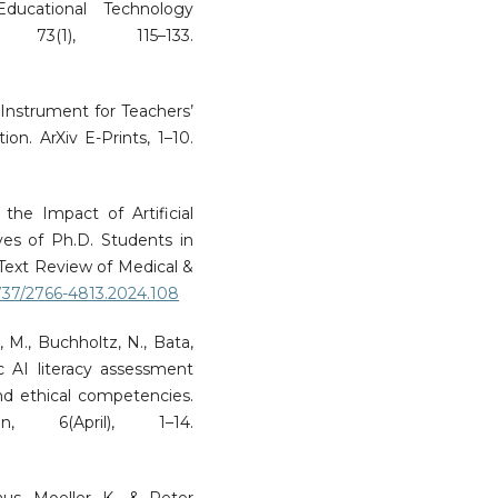
 Educational Technology
73(1), 115–133.
an Instrument for Teachers’
ion. ArXiv E-Prints, 1–10.
he Impact of Artificial
ves of Ph.D. Students in
nText Review of Medical &
1737/2766-4813.2024.108
, M., Buchholtz, N., Bata,
ic AI literacy assessment
and ethical competencies.
 6(April), 1–14.