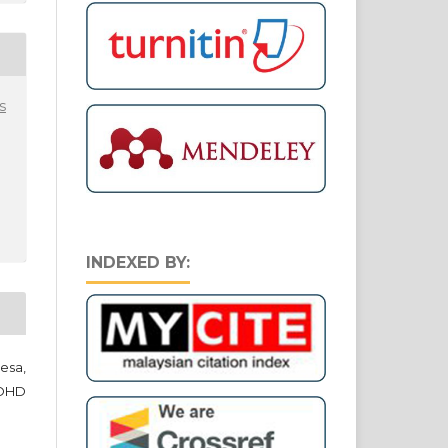
s
INDEXED BY:
esa,
OHD