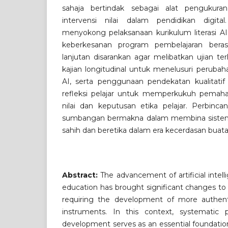
sahaja bertindak sebagai alat pengukuran
intervensi nilai dalam pendidikan digita
menyokong pelaksanaan kurikulum literasi 
keberkesanan program pembelajaran berasa
lanjutan disarankan agar melibatkan ujian te
kajian longitudinal untuk menelusuri perubah
AI, serta penggunaan pendekatan kualitatif
refleksi pelajar untuk memperkukuh pemah
nilai dan keputusan etika pelajar. Perbinc
sumbangan bermakna dalam membina sistem p
sahih dan beretika dalam era kecerdasan buata
Abstract:
The advancement of artificial intell
education has brought significant changes t
requiring the development of more authentic
instruments. In this context, systematic 
development serves as an essential foundatio