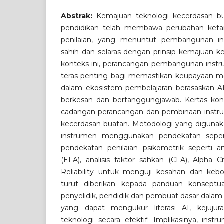
Abstrak:
Kemajuan teknologi kecerdasan bu
pendidikan telah membawa perubahan keta
penilaian, yang menuntut pembangunan ins
sahih dan selaras dengan prinsip kemajuan k
konteks ini, perancangan pembangunan instr
teras penting bagi memastikan keupayaan men
dalam ekosistem pembelajaran berasaskan AI 
berkesan dan bertanggungjawab. Kertas ko
cadangan perancangan dan pembinaan instru
kecerdasan buatan. Metodologi yang digun
instrumen menggunakan pendekatan seper
pendekatan penilaian psikometrik seperti ana
(EFA), analisis faktor sahkan (CFA), Alpha
Reliability untuk menguji kesahan dan kebo
turut diberikan kepada panduan konseptua
penyelidik, pendidik dan pembuat dasar dalam
yang dapat mengukur literasi AI, kejuju
teknologi secara efektif. Implikasinya, ins