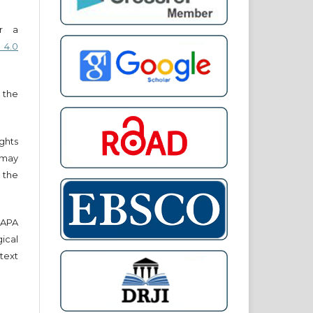
er a
 4.0
 the
ights
r may
 the
e APA
cal
text