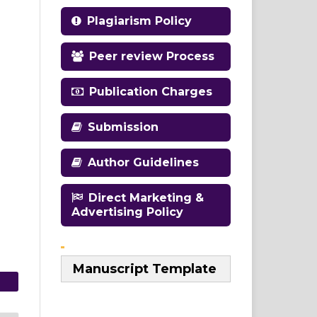
Plagiarism Policy
Peer review Process
Publication Charges
Submission
Author Guidelines
Direct Marketing &
Advertising Policy
Manuscript Template