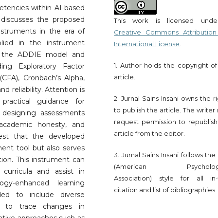
etencies within AI-based
 discusses the proposed
This work is licensed und
struments in the era of
Creative Commons Attribution
plied in the instrument
International License
.
s the ADDIE model and
1. Author holds the copyright of
ding Exploratory Factor
article.
 (CFA), Cronbach’s Alpha,
d reliability. Attention is
2. Jurnal Sains Insani owns the r
practical guidance for
to publish the article. The write
n designing assessments
request permission to republish
 academic honesty, and
article from the editor.
gest that the developed
ent tool but also serves
3. Jurnal Sains Insani follows th
tion. This instrument can
(American Psychologi
curricula and assist in
Association) style for all in-
ogy-enhanced learning
citation and list of bibliographies.
ed to include diverse
ch to trace changes in