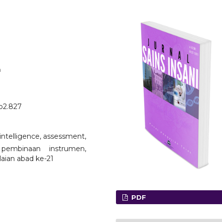
a
no2.827
 intelligence, assessment,
, pembinaan instrumen,
ilaian abad ke-21
PDF