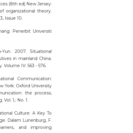
ces (8th ed) New Jersey:
of organizational theory.
, Issue 10.
ang: Penerbit Universiti
Yun. 2007. Situational
utives in mainland China.
. Volume IV: 563 - 576.
ational Communication:
York: Oxford University
nication: the process,
Vol. 1,: No. 1.
tional Culture: A Key To
age. Dalam Lunenburg, F.
rriers, and improving