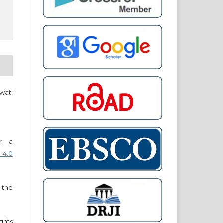
wati
er a
 4.0
 the
ights