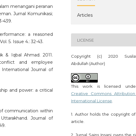
dalam menangani peranan
eman. Jurnal Komunikasi;
Articles
3-439.
 performance: a reasoned
LICENSE
. 5. Issue 4.: 32-43.
k & Iqbal Ahmad. 2011.
Copyright (c) 2020 Susila
 conflict and employee
Abdullah (Author)
nternational Journal of
This work is licensed und
hip and power: a critical
Creative Commons Attribution
International License
.
 of communication within
1. Author holds the copyright of
Uttarakhand. Journal of
article.
49.
2. Jurnal Sains Insani owns the r