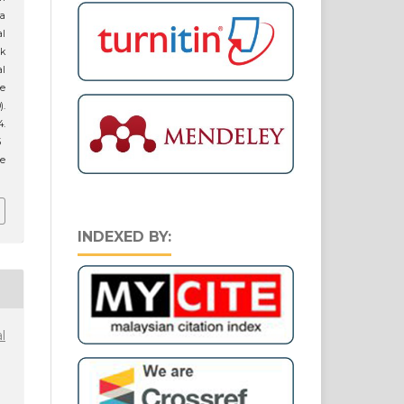
ia
l
k
l
e
).
.
5
ne
INDEXED BY:
l