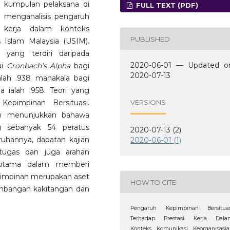
n kumpulan pelaksana di
FULL TEXT (PDF)
agi menganalisis pengaruh
i kerja dalam konteks
PUBLISHED
s Islam Malaysia (USIM).
 yang terdiri daripada
2020-06-01 — Updated o
ai
Cronbach’s Alpha
bagi
2020-07-13
lah .938 manakala bagi
a ialah .958. Teori yang
VERSIONS
Kepimpinan Bersituasi.
ian menunjukkan bahawa
 sebanyak 54 peratus
2020-07-13 (2)
ruhannya, dapatan kajian
2020-06-01 (1)
tugas dan juga arahan
utama dalam memberi
epimpinan merupakan aset
HOW TO CITE
mbangan kakitangan dan
Pengaruh Kepimpinan Bersituas
Terhadap Prestasi Kerja Dala
Konteks Komunikasi Keorganisasia