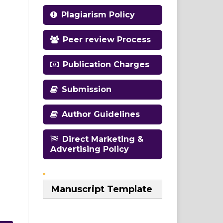
Plagiarism Policy
Peer review Process
Publication Charges
Submission
Author Guidelines
Direct Marketing &
Advertising Policy
Manuscript Template