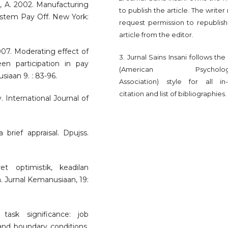
rg, A. 2002. Manufacturing
to publish the article. The write
tem Pay Off. New York:
request permission to republish
article from the editor.
007. Moderating effect of
3. Jurnal Sains Insani follows th
een participation in pay
(American Psychologi
iaan 9. : 83-96.
Association) style for all in-
citation and list of bibliographies.
. International Journal of
 brief appraisal. Dpujss.
t optimistik, keadilan
. Jurnal Kemanusiaan, 19:
task significance: job
and boundary conditions.