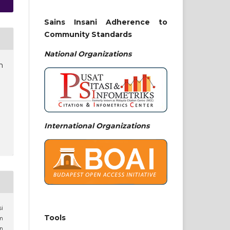
Sains Insani Adherence to
Community Standards
National
Organizations
n
International Organizations
i
Tools
m
n