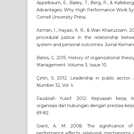
Appelbaum, E., Bailey, T., Berg, P., & Kallebe
Advantages: Why High Performance Work Sys
Cornell University Press.
Azman, I., Hayazi, A. R., & Wan Khairuzzam. 2
procedural justice in the relationship betw
system and personal outcomes. Jurnal Kemanus
Bates, C. 2015. History of organizational theory
Management. Volume 3, Issue 10.
Çetin, S. 2012. Leadership in public sector: a
Number 32, Vol. Ii.
Faudziah Yusof. 2012. Kepuasan kerja, tre
organisasi dan hubungan dengan prestasi kerja
69-82.
Grant, A. M. 2008. The significance of 
performance effects, relational mechanisms 