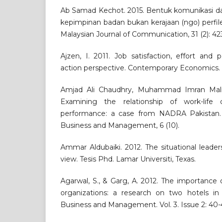
Ab Samad Kechot. 2015. Bentuk komunikasi 
kepimpinan badan bukan kerajaan (ngo) perfil
Malaysian Journal of Communication, 31 (2): 42
Ajzen, I. 2011. Job satisfaction, effort and
action perspective. Contemporary Economics. Vol
Amjad Ali Chaudhry, Muhammad Imran Mali
Examining the relationship of work-life
performance: a case from NADRA Pakistan. I
Business and Management, 6 (10).
Ammar Aldubaiki. 2012. The situational leaders
view. Tesis Phd. Lamar Universiti, Texas.
Agarwal, S., & Garg, A. 2012. The importance
organizations: a research on two hotels in 
Business and Management. Vol. 3. Issue 2: 40-