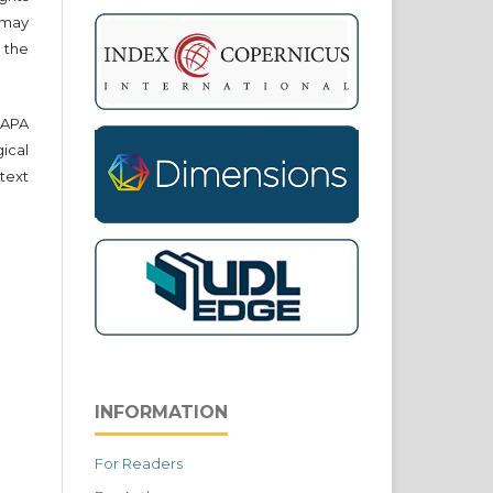
r may
 the
e APA
cal
text
INFORMATION
For Readers