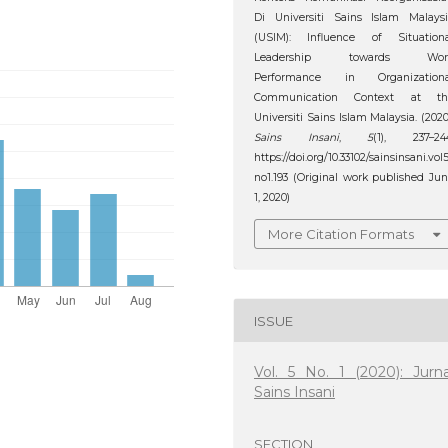
Di Universiti Sains Islam Malays
(USIM): Influence of Situationa
Leadership towards Wor
Performance in Organizationa
Communication Context at th
Universiti Sains Islam Malaysia. (2020
Sains Insani
,
5
(1), 237–244
https://doi.org/10.33102/sainsinsani.vol
no1.193 (Original work published Ju
1, 2020)
More Citation Formats
ISSUE
Vol. 5 No. 1 (2020): Jurna
Sains Insani
SECTION