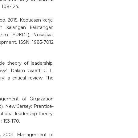
: 108-124.
op. 2015. Kepuasan kerja:
m kalangan kakitangan
im (YPKDT), Nusajaya,
opment. ISSN: 1985-7012
cle theory of leadership.
-34. Dalam Graeff, C. L.
ry: a critical review. The
nagement of Orgazation
). New Jersey: Prentice-
uational leadership theory:
 : 153-170.
 E. 2001. Management of