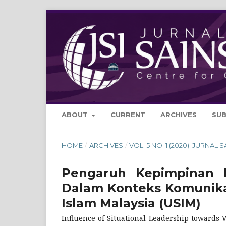
ABOUT
CURRENT
ARCHIVES
SU
HOME
/
ARCHIVES
/
VOL. 5 NO. 1 (2020): JURNAL 
Pengaruh Kepimpinan Be
Dalam Konteks Komunikasi
Islam Malaysia (USIM)
Influence of Situational Leadership towards