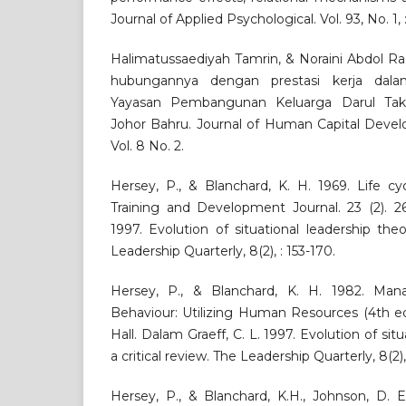
Journal of Applied Psychological. Vol. 93, No. 1, 
Halimatussaediyah Tamrin, & Noraini Abdol Ra
hubungannya dengan prestasi kerja dala
Yayasan Pembangunan Keluarga Darul Takz
Johor Bahru. Journal of Human Capital Devel
Vol. 8 No. 2.
Hersey, P., & Blanchard, K. H. 1969. Life cy
Training and Development Journal. 23 (2). 26
1997. Evolution of situational leadership theo
Leadership Quarterly, 8(2), : 153-170.
Hersey, P., & Blanchard, K. H. 1982. Ma
Behaviour: Utilizing Human Resources (4th ed
Hall. Dalam Graeff, C. L. 1997. Evolution of sit
a critical review. The Leadership Quarterly, 8(2),
Hersey, P., & Blanchard, K.H., Johnson, D.