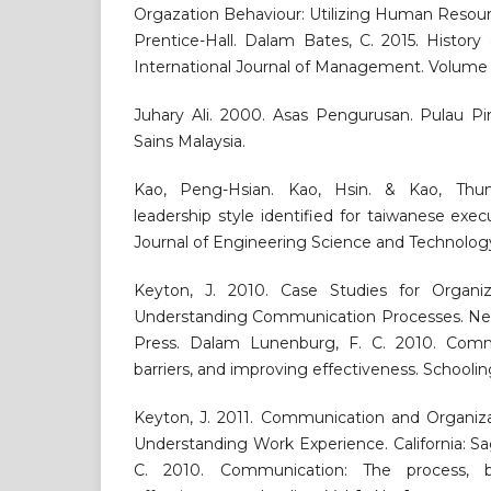
Orgazation Behaviour: Utilizing Human Resour
Prentice-Hall. Dalam Bates, C. 2015. History 
International Journal of Management. Volume 3
Juhary Ali. 2000. Asas Pengurusan. Pulau Pin
Sains Malaysia.
Kao, Peng-Hsian. Kao, Hsin. & Kao, Thun-
leadership style identified for taiwanese exec
Journal of Engineering Science and Technology
Keyton, J. 2010. Case Studies for Organiz
Understanding Communication Processes. New 
Press. Dalam Lunenburg, F. C. 2010. Commu
barriers, and improving effectiveness. Schooling. 
Keyton, J. 2011. Communication and Organiza
Understanding Work Experience. California: S
C. 2010. Communication: The process, ba