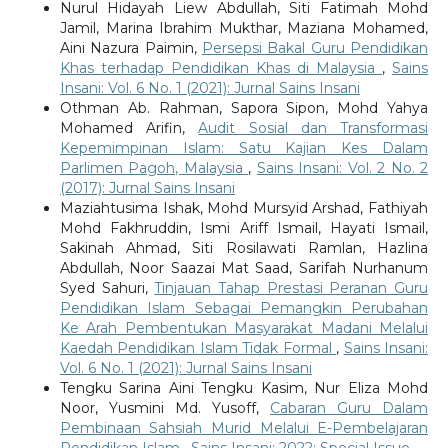
Nurul Hidayah Liew Abdullah, Siti Fatimah Mohd
Jamil, Marina Ibrahim Mukthar, Maziana Mohamed,
Aini Nazura Paimin,
Persepsi Bakal Guru Pendidikan
Khas terhadap Pendidikan Khas di Malaysia
,
Sains
Insani: Vol. 6 No. 1 (2021): Jurnal Sains Insani
Othman Ab. Rahman, Sapora Sipon, Mohd Yahya
Mohamed Arifin,
Audit Sosial dan Transformasi
Kepemimpinan Islam: Satu Kajian Kes Dalam
Parlimen Pagoh, Malaysia
,
Sains Insani: Vol. 2 No. 2
(2017): Jurnal Sains Insani
Maziahtusima Ishak, Mohd Mursyid Arshad, Fathiyah
Mohd Fakhruddin, Ismi Ariff Ismail, Hayati Ismail,
Sakinah Ahmad, Siti Rosilawati Ramlan, Hazlina
Abdullah, Noor Saazai Mat Saad, Sarifah Nurhanum
Syed Sahuri,
Tinjauan Tahap Prestasi Peranan Guru
Pendidikan Islam Sebagai Pemangkin Perubahan
Ke Arah Pembentukan Masyarakat Madani Melalui
Kaedah Pendidikan Islam Tidak Formal
,
Sains Insani:
Vol. 6 No. 1 (2021): Jurnal Sains Insani
Tengku Sarina Aini Tengku Kasim, Nur Eliza Mohd
Noor, Yusmini Md. Yusoff,
Cabaran Guru Dalam
Pembinaan Sahsiah Murid Melalui E-Pembelajaran
Pendidikan Islam
,
Sains Insani: 2022: Special Issue