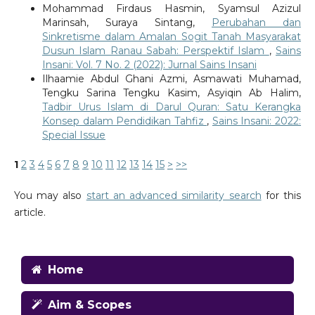
Mohammad Firdaus Hasmin, Syamsul Azizul
Marinsah, Suraya Sintang,
Perubahan dan
Sinkretisme dalam Amalan Sogit Tanah Masyarakat
Dusun Islam Ranau Sabah: Perspektif Islam
,
Sains
Insani: Vol. 7 No. 2 (2022): Jurnal Sains Insani
Ilhaamie Abdul Ghani Azmi, Asmawati Muhamad,
Tengku Sarina Tengku Kasim, Asyiqin Ab Halim,
Tadbir Urus Islam di Darul Quran: Satu Kerangka
Konsep dalam Pendidikan Tahfiz
,
Sains Insani: 2022:
Special Issue
1
2
3
4
5
6
7
8
9
10
11
12
13
14
15
>
>>
You may also
start an advanced similarity search
for this
article.
Home
Aim & Scopes