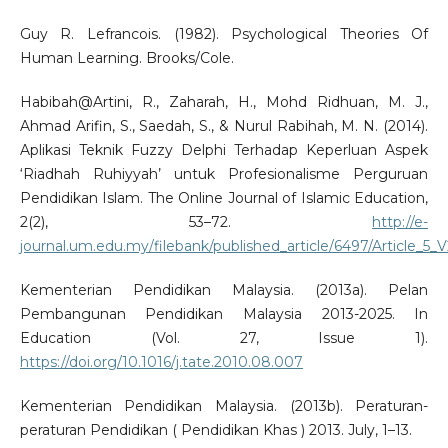
Guy R. Lefrancois. (1982). Psychological Theories Of
Human Learning. Brooks/Cole.
Habibah@Artini, R., Zaharah, H., Mohd Ridhuan, M. J.,
Ahmad Arifin, S., Saedah, S., & Nurul Rabihah, M. N. (2014).
Aplikasi Teknik Fuzzy Delphi Terhadap Keperluan Aspek
‘Riadhah Ruhiyyah’ untuk Profesionalisme Perguruan
Pendidikan Islam. The Online Journal of Islamic Education,
2(2), 53–72.
http://e-
journal.um.edu.my/filebank/published_article/6497/Article_5_
Kementerian Pendidikan Malaysia. (2013a). Pelan
Pembangunan Pendidikan Malaysia 2013-2025. In
Education (Vol. 27, Issue 1).
https://doi.org/10.1016/j.tate.2010.08.007
Kementerian Pendidikan Malaysia. (2013b). Peraturan-
peraturan Pendidikan ( Pendidikan Khas ) 2013. July, 1–13.