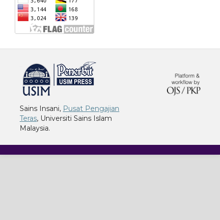
خرید vpn
Sains Insani,
Pusat Pengajian
Teras
, Universiti Sains Islam
Malaysia.