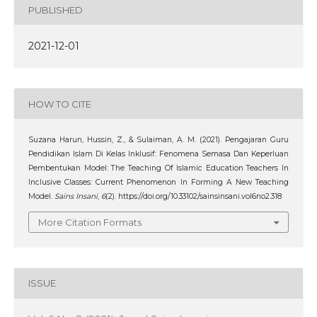
PUBLISHED
2021-12-01
HOW TO CITE
Suzana Harun, Hussin, Z., & Sulaiman, A. M. (2021). Pengajaran Guru
Pendidikan Islam Di Kelas Inklusif: Fenomena Semasa Dan Keperluan
Pembentukan Model: The Teaching Of Islamic Education Teachers In
Inclusive Classes: Current Phenomenon In Forming A New Teaching
Model.
Sains Insani
,
6
(2). https://doi.org/10.33102/sainsinsani.vol6no2.318
More Citation Formats
ISSUE