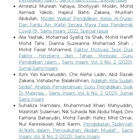
Amiratul Munirah Yahaya, Shofiyyah Moidin, Mohd
Asmadi Yakob, Hajarul Bahti Zakaria, Murihah
Abdullah,
Model Wakaf Pendidikan Kelas Al-Quran
Dan Fardu Ain (Kafa) Secara Maya Fasa Pandemik
Covid-19
,
Sains Insani: 2022: Special Issue
Alia Yashak, Mohamad Syafiq Ya Shak, Mohd Haniff
Mohd Tahir, Dianna Suzieanna Mohamad Shah ,
Mohd Faisal Mohamed,
Faktor Motivasi Teori Dua
Faktor Herzberg dan Tahap Motivasi Guru
Pendidikan Islam.
,
Sains Insani: Vol. 5 No. 2 (2020):
Jurnal Sains Insani
Azni Yati Kamaruddin, Che Aleha Ladin, Abd Razak
Zakaria, Vishalache Balakrishnan,
Adakah Kita Sudah
Sedia? Analisis Pengetahuan Guru Pendidikan Sivik
Di Malaysia.
,
Sains Insani: Vol. 6 No. 2 (2021): Jurnal
Sains Insani
Suhailiza Hamdani, Muhammad Khairi Mahyuddin,
Mashitah Sulaiman, Nik Suhaida Nik Abdul Majid, Dini
Farhana Baharudin, Mohd Faridh Hafez Mhd Omar,
Nur Kareelawati Abd. Karim,
Pendekatan Tazkiyyah
Al-Nafs dalam Pengukuhan Akidah Mualaf
,
Sains
Insani: Vol. 8 No. 2 (2023): Sains Insani