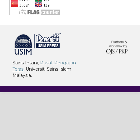
خرید vpn
Sains Insani,
Pusat Pengajian
Teras
, Universiti Sains Islam
Malaysia.