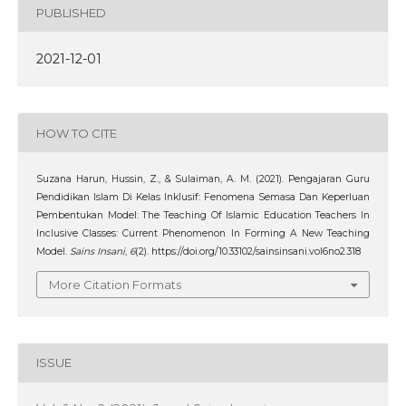
PUBLISHED
2021-12-01
HOW TO CITE
Suzana Harun, Hussin, Z., & Sulaiman, A. M. (2021). Pengajaran Guru
Pendidikan Islam Di Kelas Inklusif: Fenomena Semasa Dan Keperluan
Pembentukan Model: The Teaching Of Islamic Education Teachers In
Inclusive Classes: Current Phenomenon In Forming A New Teaching
Model.
Sains Insani
,
6
(2). https://doi.org/10.33102/sainsinsani.vol6no2.318
More Citation Formats
ISSUE