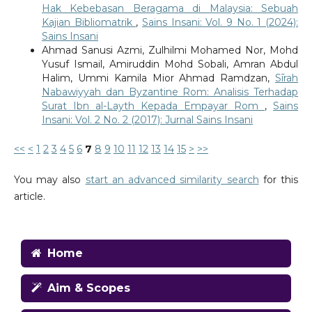
Hak Kebebasan Beragama di Malaysia: Sebuah
Kajian Bibliomatrik
,
Sains Insani: Vol. 9 No. 1 (2024):
Sains Insani
Ahmad Sanusi Azmi, Zulhilmi Mohamed Nor, Mohd
Yusuf Ismail, Amiruddin Mohd Sobali, Amran Abdul
Halim, Ummi Kamila Mior Ahmad Ramdzan,
Sīrah
Nabawiyyah dan Byzantine Rom: Analisis Terhadap
Surat Ibn al-Layth Kepada Empayar Rom
,
Sains
Insani: Vol. 2 No. 2 (2017): Jurnal Sains Insani
<<
<
1
2
3
4
5
6
7
8
9
10
11
12
13
14
15
>
>>
You may also
start an advanced similarity search
for this
article.
Home
Aim & Scopes