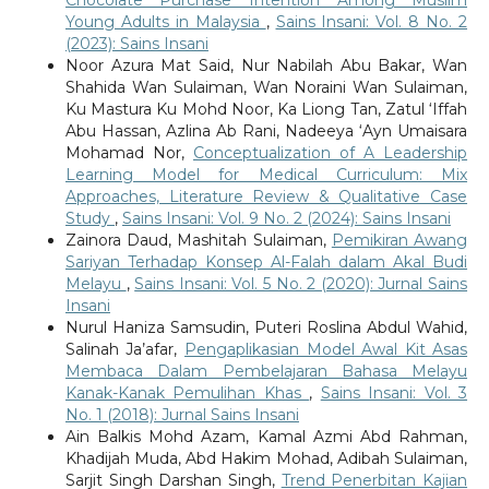
Young Adults in Malaysia
,
Sains Insani: Vol. 8 No. 2
(2023): Sains Insani
Noor Azura Mat Said, Nur Nabilah Abu Bakar, Wan
Shahida Wan Sulaiman, Wan Noraini Wan Sulaiman,
Ku Mastura Ku Mohd Noor, Ka Liong Tan, Zatul ‘Iffah
Abu Hassan, Azlina Ab Rani, Nadeeya ‘Ayn Umaisara
Mohamad Nor,
Conceptualization of A Leadership
Learning Model for Medical Curriculum: Mix
Approaches, Literature Review & Qualitative Case
Study
,
Sains Insani: Vol. 9 No. 2 (2024): Sains Insani
Zainora Daud, Mashitah Sulaiman,
Pemikiran Awang
Sariyan Terhadap Konsep Al-Falah dalam Akal Budi
Melayu
,
Sains Insani: Vol. 5 No. 2 (2020): Jurnal Sains
Insani
Nurul Haniza Samsudin, Puteri Roslina Abdul Wahid,
Salinah Ja’afar,
Pengaplikasian Model Awal Kit Asas
Membaca Dalam Pembelajaran Bahasa Melayu
Kanak-Kanak Pemulihan Khas
,
Sains Insani: Vol. 3
No. 1 (2018): Jurnal Sains Insani
Ain Balkis Mohd Azam, Kamal Azmi Abd Rahman,
Khadijah Muda, Abd Hakim Mohad, Adibah Sulaiman,
Sarjit Singh Darshan Singh,
Trend Penerbitan Kajian