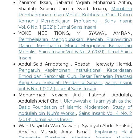
Zanaton Iksan, Rabiatul ‘Aqilah Mohamad Ariffin,
Sharifah Sebran Jamila Syed Imam,
Membina
Pembangunan Insan Melalui Kolaboratif Guru Dalam
Komuniti Pembelajaran Profesional
,
Sains Insani:
Vol. 6 No. 1 (2021): Jurnal Sains Insani
YOKE NEE TIONG, M. SYAWAL AMRAN,
Pembelajaran Menggunakan Kaedah Brainwriting
Dalam Membantu Murid Menguasai Kemahiran
Menulis
,
Sains Insani: Vol. 6 No. 2 (2021): Jurnal Sains
Insani
Abdul Said Ambotang , Rosdah Herawaty Hamid,
Pengaruh Kepimpinan Instruksional, Kecerdasan
Emosi dan Personaliti Guru Besar Terhadap Prestasi
Kerja Guru Sekolah Rendah di Sabah
,
Sains Insani:
Vol. 6 No. 1 (2021): Jurnal Sains Insani
Mohammad Noviani Ardi, Fatimah Abdullah,
Abdullah Arief Cholil,
Ukhuwwah al-Islamiyyah as the
Basic Foundation of Islamic Moderation: Study of
Abdullah bin Nuh’s Works
,
Sains Insani: Vol. 4 No. 2
(2019): Jurnal Sains Insani
Wan Rasyidah Wan Nawang, Syadiyah Abdul Shukor,
Amalina Mursidi, Anita Ismail,
Explaining Halal
Chocolate Purchase Intention Among Muslim