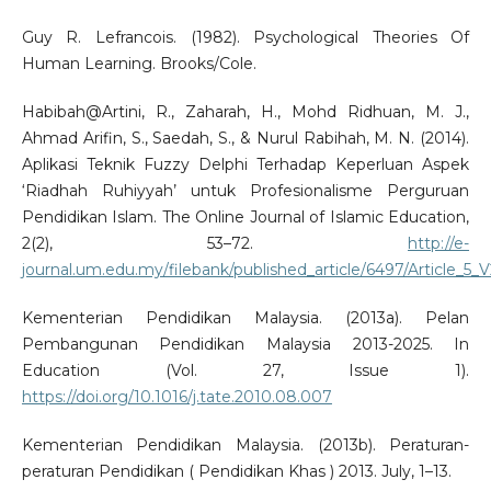
Guy R. Lefrancois. (1982). Psychological Theories Of
Human Learning. Brooks/Cole.
Habibah@Artini, R., Zaharah, H., Mohd Ridhuan, M. J.,
Ahmad Arifin, S., Saedah, S., & Nurul Rabihah, M. N. (2014).
Aplikasi Teknik Fuzzy Delphi Terhadap Keperluan Aspek
‘Riadhah Ruhiyyah’ untuk Profesionalisme Perguruan
Pendidikan Islam. The Online Journal of Islamic Education,
2(2), 53–72.
http://e-
journal.um.edu.my/filebank/published_article/6497/Article_5_
Kementerian Pendidikan Malaysia. (2013a). Pelan
Pembangunan Pendidikan Malaysia 2013-2025. In
Education (Vol. 27, Issue 1).
https://doi.org/10.1016/j.tate.2010.08.007
Kementerian Pendidikan Malaysia. (2013b). Peraturan-
peraturan Pendidikan ( Pendidikan Khas ) 2013. July, 1–13.