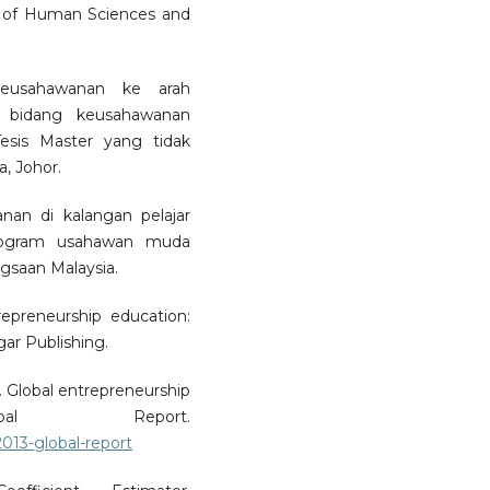
l of Human Sciences and
keusahawanan ke arah
 bidang keusahawanan
esis Master yang tidak
a, Johor.
nan di kalangan pelajar
program usahawan muda
ngsaan Malaysia.
trepreneurship education:
ar Publishing.
. Global entrepreneurship
al Report.
13-global-report