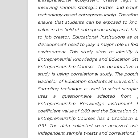
entrepreneurial ecosystem, create high i
involving various strategic parties and emp
technology-based entrepreneurship. Therefore
ensure that students can be exposed to know
value in the field of entrepreneurship and shi
to job creator. Educational institutions as c
development need to play a major role in fos
environment. This study aims to identify t
Entrepreneurial Knowledge and Education St
Entrepreneurship Courses. The quantitative r
study is using correlational study. The popula
Bachelor of Education students at Universiti 
Sampling technique is used to select sample 
uses a questionnaire adapted from p
Entrepreneurship Knowledge Instrument
coefficient value of 0.89 and the Education 
Entrepreneurship Courses has a Cronbach alp
0.91. The data collected were analyzed using
independent sample t-tests and correlations. 