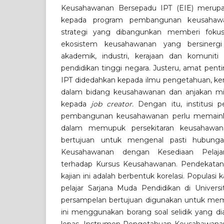
Keusahawanan Bersepadu IPT (EIE) merupak
kepada program pembangunan keusahawa
strategi yang dibangunkan memberi fok
ekosistem keusahawanan yang bersinergi
akademik, industri, kerajaan dan komuniti
pendidikan tinggi negara. Justeru, amat penti
IPT didedahkan kepada ilmu pengetahuan, kem
dalam bidang keusahawanan dan anjakan m
kepada
job creator.
Dengan itu, institusi p
pembangunan keusahawanan perlu memaink
dalam memupuk persekitaran keusahawanan
bertujuan untuk mengenal pasti hubung
Keusahawanan dengan Kesediaan Pelaja
terhadap Kursus Keusahawanan. Pendekatan k
kajian ini adalah berbentuk korelasi. Populasi k
pelajar Sarjana Muda Pendidikan di Universit
persampelan bertujuan digunakan untuk memil
ini menggunakan borang soal selidik yang diad