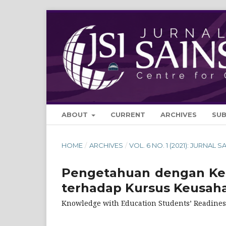
ABOUT
CURRENT
ARCHIVES
SU
HOME
/
ARCHIVES
/
VOL. 6 NO. 1 (2021): JURNAL S
Pengetahuan dengan Kes
terhadap Kursus Keusahaw
Knowledge with Education Students’ Readines