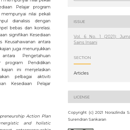
 mempunyai nilai pekali
diaan Pelajar program
mempunyai nilai pekali
ul dianalisis dengan
ISSUE
mpel bebas dan korelasi.
an signifikan Kesediaan
Vol. 6 No. 1 (2021): Jurna
us Keusahawanan antara
Sains Insani
n kajian juga menunjukkan
 antara Pengetahuan
SECTION
r program Pendidikan
ajian ini menjelaskan
Articles
kan pelbagai aktiviti
an Kesediaan Pelajar
LICENSE
Copyright (c) 2021 Norazlinda S
epreneurship Action Plan
Surendran Sankaran
ergistic and holistic