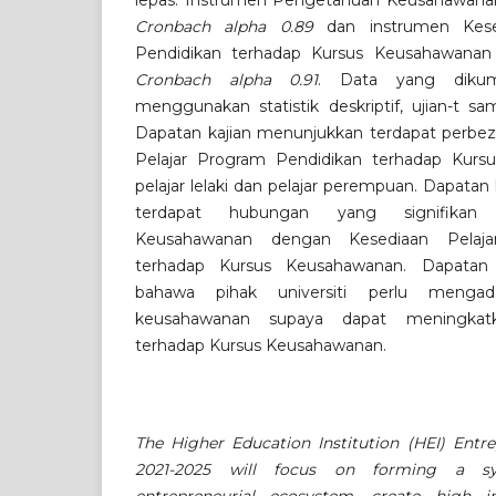
lepas. Instrumen Pengetahuan Keusahawanan
Cronbach alpha 0.89
dan instrumen Kese
Pendidikan terhadap Kursus Keusahawanan 
Cronbach alpha 0.91
. Data yang dikump
menggunakan statistik deskriptif, ujian-t sa
Dapatan kajian menunjukkan terdapat perbeza
Pelajar Program Pendidikan terhadap Kurs
pelajar lelaki dan pelajar perempuan. Dapata
terdapat hubungan yang signifikan
Keusahawanan dengan Kesediaan Pelaja
terhadap Kursus Keusahawanan. Dapatan k
bahawa pihak universiti perlu mengada
keusahawanan supaya dapat meningkatk
terhadap Kursus Keusahawanan.
The Higher Education Institution (HEI) Entr
2021-2025 will focus on forming a syn