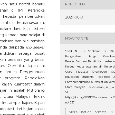
an satu naratif baharu
PUBLISHED
nan di IPT. Kerangka
us kepada pembentukan
2021-06-01
 antara keusahawanan,
 dalam landskap sistem
ng kepada para pelajar di
HOW TO CITE
ahiran dan nilai tambah
inda daripada
job seeker
Saad, N. ., & Sankaran, S. (2021
endidikan sebagai pusat
Pengetahuan dengan Kesediaa
an peranan yang besar
Pelajar Program Pendidikan terhad
. Oleh itu, kajian ini
Kursus Keusahawanan di Universit
an antara Pengetahuan
Utara Malaysia: Knowledge wit
Education Students’ Readiness O
r program Pendidikan
Entrepreneurship Courses at Universi
ajian kuantitatif dalam
Utara Malaysia .
Sains Insani
,
6
(1), 4
ajian ini adalah 148 orang
51.
i Utara Malaysia. Teknik
https://doi.org/10.33102/sainsinsani.vol
ih sampel kajian. Kajian
no1.237
aptasi dari kajian-kajian
More Citation Formats