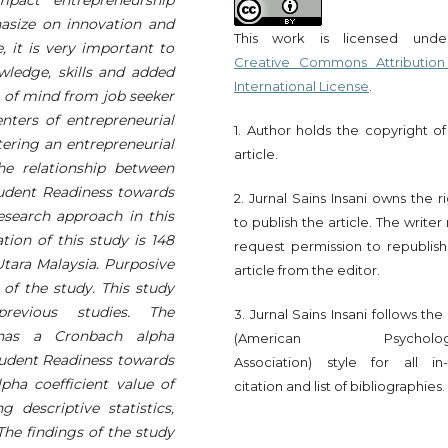
mpact entrepreneurship
hasize on innovation and
This work is licensed und
, it is very important to
Creative Commons Attribution
ledge, skills and added
International License
.
ft of mind from job seeker
enters of entrepreneurial
1. Author holds the copyright of
tering an entrepreneurial
article.
he relationship between
udent Readiness towards
2. Jurnal Sains Insani owns the r
esearch approach in this
to publish the article. The write
tion of this study is 148
request permission to republish
Utara Malaysia. Purposive
article from the editor.
of the study. This study
revious studies. The
3. Jurnal Sains Insani follows th
 has a Cronbach alpha
(American Psychologi
Student Readiness towards
Association) style for all in-
ha coefficient value of
citation and list of bibliographies.
 descriptive statistics,
The findings of the study