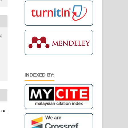
l
INDEXED BY:
aad,