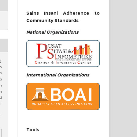
Sains Insani Adherence to
Community Standards
National
Organizations
).
n
ap
International Organizations
i
h
n
ti
5–
6
Tools