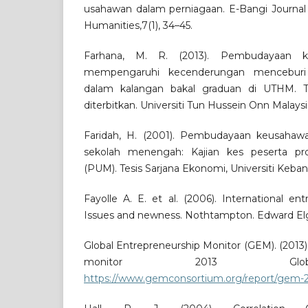
usahawan dalam perniagaan. E-Bangi Journa
Humanities,7(1), 34–45.
Farhana, M. R. (2013). Pembudayaan 
mempengaruhi kecenderungan menceburi
dalam kalangan bakal graduan di UTHM. T
diterbitkan. Universiti Tun Hussein Onn Malaysi
Faridah, H. (2001). Pembudayaan keusahawa
sekolah menengah: Kajian kes peserta 
(PUM). Tesis Sarjana Ekonomi, Universiti Keba
Fayolle A. E. et al. (2006). International en
Issues and newness. Nothtampton. Edward Elg
Global Entrepreneurship Monitor (GEM). (2013)
monitor 2013 Glob
https://www.gemconsortium.org/report/gem-20