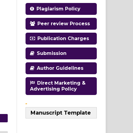
Plagiarism Policy
Peer review Process
Publication Charges
Submission
Author Guidelines
Direct Marketing &
Advertising Policy
Manuscript Template