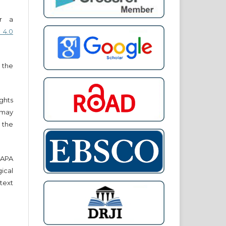
er a
 4.0
 the
ights
r may
 the
e APA
cal
text