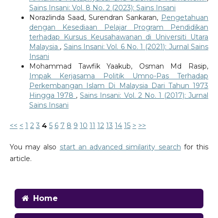
Sains Insani: Vol. 8 No. 2 (2023): Sains Insani
Norazlinda Saad, Surendran Sankaran,
Pengetahuan
dengan Kesediaan Pelajar Program Pendidikan
terhadap Kursus Keusahawanan di Universiti Utara
Malaysia
,
Sains Insani: Vol. 6 No. 1 (2021): Jurnal Sains
Insani
Mohammad Tawfik Yaakub, Osman Md Rasip,
Impak Kerjasama Politik Umno-Pas Terhadap
Perkembangan Islam Di Malaysia Dari Tahun 1973
Hingga 1978
,
Sains Insani: Vol. 2 No. 1 (2017): Jurnal
Sains Insani
<<
<
1
2
3
4
5
6
7
8
9
10
11
12
13
14
15
>
>>
You may also
start an advanced similarity search
for this
article.
Home