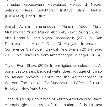
Terhadap Kebudayaan Masyarakat Melayu di Negeri
Selangor. Tesis Kedoktoran Institut Islam Hadhari
(HADHARI). Bangi: UKM.
Syarul Azman Shaharuddin, Mariam Abdul Majid,
Muhammad Yusuf Marlon Abdullah, Fakhri Sungit Zulkifli
Abd. Hamid & Hanis Najwa Shaharuddin. (2016). Isu Dan
Permasalahan Mualaf (Cina) Di Malaysia. International
Conference On Aqidah, Dakwah And Syariah 2016 (Irsyad
2016) Kolej Universiti Islam Antarabangsa Selangor (KUIS)
Taylor, Eva I Shaw. (2012). Interreligious voicelessness. As
our ancestors said: Begged water does not quench thirst-
an African proverb. Centre for the Advancement of
Women, The Institute for Diasporan and African Culture,
Brooklyn, New York, USA.
Tinaz, N. (2001). Conversion of African Americans to Islam:
A sociological analysis of the nation of Islam and