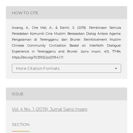
HOW TO CITE
Awang, A., Che Mat, A., & Ramli, S. (2019). Pembinaan Semula
Peradaban Komuniti Cina Muslim Berasaskan Dialog Antara Agama:
Pengalaman di Terengganu dan Brunei: Reinforcement Muslim
Chinese Community Civilization Based on Interfaith Dialogue:
Experience in Terengganu and Brunei.
Sains Insani
,
4
(1), 77–84.
https://doi.org/10.33102/jsi2019.4.1.11
More Citation Formats
ISSUE
Vol. 4 No. 1 (2019): Jurnal Sains Insani
SECTION