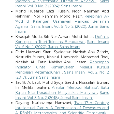
Women: A Systematic Literature Review
,
Sains
Insani: Vol. 9 No. 2 (2024): Sains Insani
Mohd Huefiros Efizi Husain, Noor Naemah Abd
Rahman, Nor Fahimah Mohd Razif,
Kelebihan Al-
'Aqd di Kalangan Usahawan Francais Berlainan
Agama
,
Sains Insani: Vol. 5 No. 2 (2020): Jurnal Sains
Insani
Khadijah Muda, Siti Nor Azhani Mohd Tohar,
Definisi,
Konsep dan Teori Toleransi Beragama
,
Sains Insani:
Vol. 5 No. 1 (2020): Jurnal Sains Insani
Fatin Hazwani Siran, Syaidatun Nazirah Abu Zahrin,
Nasrudin Yunos, Khairul Hamimah Mohamad Jodi,
Nazilah Ali, Fatin Nabilah Abu Hassan,
Penerapan
Indikator Cinta Kemanusiaan Melalui Kursus
Pengajian Ketamadunan
,
Sains Insani: Vol. 2 No. 2
(2017): Jurnal Sains Insani
Taufik A. Latif, Mohd Syuja Saedin, Norazilah Buhari,
Ira Meilita Ibrahim,
Amalan ‘Berbudi Bahasa’: Satu
Kajian Nilai Peradaban Masyarakat Malaysia
,
Sains
Insani: Vol. 3 No. 2 (2018): Jurnal Sains Insani
Dayang Nurhazieqa Hamzani,
Two 17th Century
Intellectual Giants: A Comparison of Descartes and
Al-Rānīrī’s Metaphysical and Scientific Framework
,