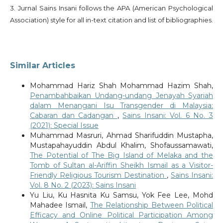
3. Jurnal Sains Insani follows the APA (American Psychological
Association) style for all in-text citation and list of bibliographies.
Similar Articles
Mohammad Hariz Shah Mohammad Hazim Shah,
Penambahbaikan Undang-undang Jenayah Syariah
dalam Menangani Isu Transgender di Malaysia:
Cabaran dan Cadangan
,
Sains Insani: Vol. 6 No. 3
(2021): Special Issue
Muhammad Masruri, Ahmad Sharifuddin Mustapha,
Mustapahayuddin Abdul Khalim, Shofaussamawati,
The Potential of The Big Island of Melaka and the
Tomb of Sultan al-Ariffin Sheikh Ismail as a Visitor-
Friendly Religious Tourism Destination
,
Sains Insani:
Vol. 8 No. 2 (2023): Sains Insani
Yu Liu, Ku Hasnita Ku Samsu, Yok Fee Lee, Mohd
Mahadee Ismail,
The Relationship Between Political
Efficacy and Online Political Participation Among