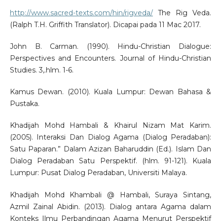
http://www.sacred-texts.com/hin/rigveda/
The Rig Veda.
(Ralph T.H. Griffith Translator). Dicapai pada 11 Mac 2017.
John B. Carman. (1990). Hindu-Christian Dialogue:
Perspectives and Encounters. Journal of Hindu-Christian
Studies. 3,.hlm. 1-6.
Kamus Dewan. (2010). Kuala Lumpur: Dewan Bahasa &
Pustaka.
Khadijah Mohd Hambali & Khairul Nizam Mat Karim.
(2005). Interaksi Dan Dialog Agama (Dialog Peradaban):
Satu Paparan.” Dalam Azizan Baharuddin (Ed.). Islam Dan
Dialog Peradaban Satu Perspektif. (hlm. 91-121). Kuala
Lumpur: Pusat Dialog Peradaban, Universiti Malaya.
Khadijah Mohd Khambali @ Hambali, Suraya Sintang,
Azmil Zainal Abidin. (2013). Dialog antara Agama dalam
Konteks Ilmu Perbandingan Agama Menurut Perspektif