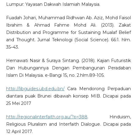
Lumpur: Yayasan Dakwah Islamiah Malaysia.
Fuadah Johari, Muhammad Ridhwan Ab. Aziz, Mohd Faisol
Ibrahim & Ahmad Fahme Mohd Ali. (2013). Zakat
Distribution and Programme for Sustaining Mualaf Belief
and Thought. Jurnal Teknologi (Social Science). 66:1. hlm.
35–43.
Hernawati Nasir & Suraya Sintang. (2018). Kajian Futuristik
Dan Hubungannya Dengan Pembangunan Peradaban
Islam Di Malaysia. e-Bangi 15, no. 2.hlm.89-105.
http://libguides.ubd.edu.bn/
Cara Mendorong Perpaduan
diantara puak Brunei dibawah konsep MIB. Dicapai pada
25 Mei 2017
http://regionalinterfaith.org.au/?p=388
. Hinduism,
Religious Pluralism and Interfaith Dialogue. Dicapai pada
12 April 2017.