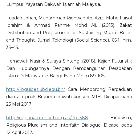
Lumpur: Yayasan Dakwah Islamiah Malaysia.
Fuadah Johari, Muhammad Ridhwan Ab. Aziz, Mohd Faisol
Ibrahim & Ahmad Fahme Mohd Ali. (2013). Zakat
Distribution and Programme for Sustaining Mualaf Belief
and Thought. Jurnal Teknologi (Social Science). 66:1. hlm.
35–43.
Hernawati Nasir & Suraya Sintang. (2018). Kajian Futuristik
Dan Hubungannya Dengan Pembangunan Peradaban
Islam Di Malaysia. e-Bangi 15, no. 2.hlm.89-105.
http://libguides.ubd.edu.bn/
Cara Mendorong Perpaduan
diantara puak Brunei dibawah konsep MIB. Dicapai pada
25 Mei 2017
http://regionalinterfaith.org.au/?p=388
. Hinduism,
Religious Pluralism and Interfaith Dialogue. Dicapai pada
12 April 2017.