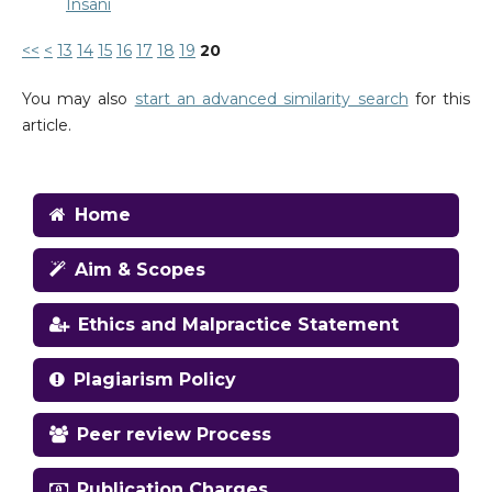
Insani
<<
<
13
14
15
16
17
18
19
20
You may also
start an advanced similarity search
for this
article.
Home
Aim & Scopes
Ethics and Malpractice Statement
Plagiarism Policy
Peer review Process
Publication Charges