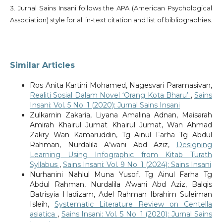
3. Jurnal Sains Insani follows the APA (American Psychological
Association) style for all in-text citation and list of bibliographies.
Similar Articles
Ros Anita Kartini Mohamed, Nagesvari Paramasivan,
Realiti Sosial Dalam Novel ‘Orang Kota Bharu’
,
Sains
Insani: Vol. 5 No. 1 (2020): Jurnal Sains Insani
Zulkarnin Zakaria, Liyana Amalina Adnan, Maisarah
Amirah Khairul Jumat Khairul Jumat, Wan Ahmad
Zakry Wan Kamaruddin, Tg Ainul Farha Tg Abdul
Rahman, Nurdalila A’wani Abd Aziz,
Designing
Learning Using Infographic from Kitab Turath
Syllabus
,
Sains Insani: Vol. 9 No. 1 (2024): Sains Insani
Nurhanini Nahlul Muna Yusof, Tg Ainul Farha Tg
Abdul Rahman, Nurdalila A'wani Abd Aziz, Balqis
Batrisyia Hadizam, Adel Rahman Ibrahim Suleiman
Isleih,
Systematic Literature Review on Centella
asiatica
,
Sains Insani: Vol. 5 No. 1 (2020): Jurnal Sains