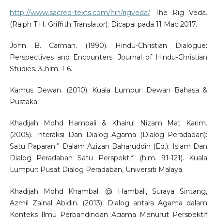
http://www.sacred-texts.com/hin/rigveda/
The Rig Veda.
(Ralph T.H. Griffith Translator). Dicapai pada 11 Mac 2017.
John B. Carman. (1990). Hindu-Christian Dialogue:
Perspectives and Encounters. Journal of Hindu-Christian
Studies. 3,.hlm. 1-6.
Kamus Dewan. (2010). Kuala Lumpur: Dewan Bahasa &
Pustaka.
Khadijah Mohd Hambali & Khairul Nizam Mat Karim.
(2005). Interaksi Dan Dialog Agama (Dialog Peradaban):
Satu Paparan.” Dalam Azizan Baharuddin (Ed.). Islam Dan
Dialog Peradaban Satu Perspektif. (hlm. 91-121). Kuala
Lumpur: Pusat Dialog Peradaban, Universiti Malaya.
Khadijah Mohd Khambali @ Hambali, Suraya Sintang,
Azmil Zainal Abidin. (2013). Dialog antara Agama dalam
Konteks Ilmu Perbandingan Agama Menurut Perspektif