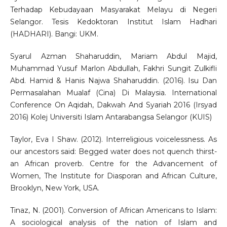
Terhadap Kebudayaan Masyarakat Melayu di Negeri
Selangor. Tesis Kedoktoran Institut Islam Hadhari
(HADHARI). Bangi: UKM.
Syarul Azman Shaharuddin, Mariam Abdul Majid,
Muhammad Yusuf Marlon Abdullah, Fakhri Sungit Zulkifli
Abd. Hamid & Hanis Najwa Shaharuddin. (2016). Isu Dan
Permasalahan Mualaf (Cina) Di Malaysia. International
Conference On Aqidah, Dakwah And Syariah 2016 (Irsyad
2016) Kolej Universiti Islam Antarabangsa Selangor (KUIS)
Taylor, Eva I Shaw. (2012). Interreligious voicelessness. As
our ancestors said: Begged water does not quench thirst-
an African proverb. Centre for the Advancement of
Women, The Institute for Diasporan and African Culture,
Brooklyn, New York, USA.
Tinaz, N. (2001). Conversion of African Americans to Islam:
A sociological analysis of the nation of Islam and