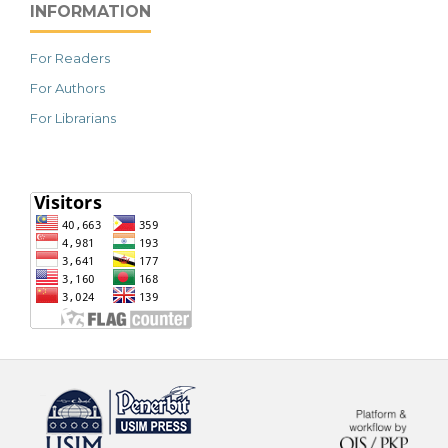
INFORMATION
For Readers
For Authors
For Librarians
خرید vpn