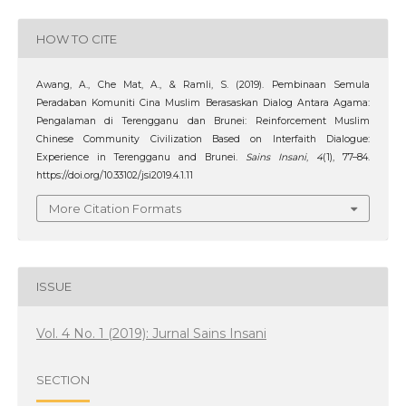
HOW TO CITE
Awang, A., Che Mat, A., & Ramli, S. (2019). Pembinaan Semula
Peradaban Komuniti Cina Muslim Berasaskan Dialog Antara Agama:
Pengalaman di Terengganu dan Brunei: Reinforcement Muslim
Chinese Community Civilization Based on Interfaith Dialogue:
Experience in Terengganu and Brunei.
Sains Insani
,
4
(1), 77–84.
https://doi.org/10.33102/jsi2019.4.1.11
More Citation Formats
ISSUE
Vol. 4 No. 1 (2019): Jurnal Sains Insani
SECTION