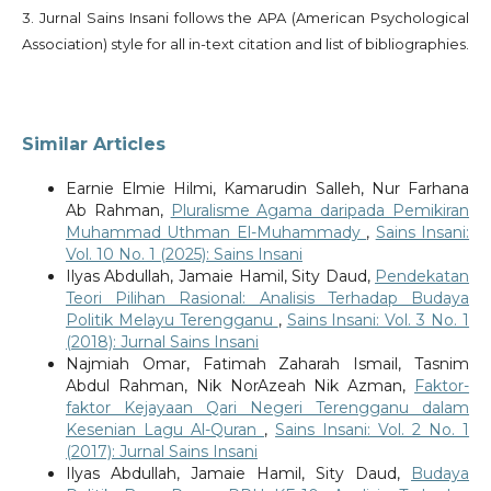
3. Jurnal Sains Insani follows the APA (American Psychological
Association) style for all in-text citation and list of bibliographies.
Similar Articles
Earnie Elmie Hilmi, Kamarudin Salleh, Nur Farhana
Ab Rahman,
Pluralisme Agama daripada Pemikiran
Muhammad Uthman El-Muhammady
,
Sains Insani:
Vol. 10 No. 1 (2025): Sains Insani
Ilyas Abdullah, Jamaie Hamil, Sity Daud,
Pendekatan
Teori Pilihan Rasional: Analisis Terhadap Budaya
Politik Melayu Terengganu
,
Sains Insani: Vol. 3 No. 1
(2018): Jurnal Sains Insani
Najmiah Omar, Fatimah Zaharah Ismail, Tasnim
Abdul Rahman, Nik NorAzeah Nik Azman,
Faktor-
faktor Kejayaan Qari Negeri Terengganu dalam
Kesenian Lagu Al-Quran
,
Sains Insani: Vol. 2 No. 1
(2017): Jurnal Sains Insani
Ilyas Abdullah, Jamaie Hamil, Sity Daud,
Budaya