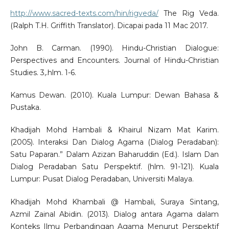
http://www.sacred-texts.com/hin/rigveda/
The Rig Veda.
(Ralph T.H. Griffith Translator). Dicapai pada 11 Mac 2017.
John B. Carman. (1990). Hindu-Christian Dialogue:
Perspectives and Encounters. Journal of Hindu-Christian
Studies. 3,.hlm. 1-6.
Kamus Dewan. (2010). Kuala Lumpur: Dewan Bahasa &
Pustaka.
Khadijah Mohd Hambali & Khairul Nizam Mat Karim.
(2005). Interaksi Dan Dialog Agama (Dialog Peradaban):
Satu Paparan.” Dalam Azizan Baharuddin (Ed.). Islam Dan
Dialog Peradaban Satu Perspektif. (hlm. 91-121). Kuala
Lumpur: Pusat Dialog Peradaban, Universiti Malaya.
Khadijah Mohd Khambali @ Hambali, Suraya Sintang,
Azmil Zainal Abidin. (2013). Dialog antara Agama dalam
Konteks Ilmu Perbandingan Agama Menurut Perspektif