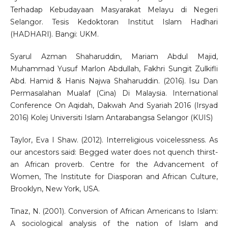
Terhadap Kebudayaan Masyarakat Melayu di Negeri
Selangor. Tesis Kedoktoran Institut Islam Hadhari
(HADHARI). Bangi: UKM.
Syarul Azman Shaharuddin, Mariam Abdul Majid,
Muhammad Yusuf Marlon Abdullah, Fakhri Sungit Zulkifli
Abd. Hamid & Hanis Najwa Shaharuddin. (2016). Isu Dan
Permasalahan Mualaf (Cina) Di Malaysia. International
Conference On Aqidah, Dakwah And Syariah 2016 (Irsyad
2016) Kolej Universiti Islam Antarabangsa Selangor (KUIS)
Taylor, Eva I Shaw. (2012). Interreligious voicelessness. As
our ancestors said: Begged water does not quench thirst-
an African proverb. Centre for the Advancement of
Women, The Institute for Diasporan and African Culture,
Brooklyn, New York, USA.
Tinaz, N. (2001). Conversion of African Americans to Islam:
A sociological analysis of the nation of Islam and