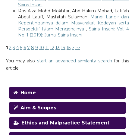
Sains Insani
Ros Aiza Mohd Mokhtar, Abd Hakim Mohad, Latifah
Abdul Latiff, Mashitah Sulaiman,
Mandi Langir dan
Kepentingannya dalam Masyarakat Kedayan serta
Perspektif Islam Mengenainya
,
Sains Insani: Vol. 4
No. 1 (2019): Jurnal Sains Insani
1
2
3
4
5
6
7
8
9
10
11
12
13
14
15
>
>>
You may also
start an advanced similarity search
for this
article.
Home
Aim & Scopes
Ethics and Malpractice Statement