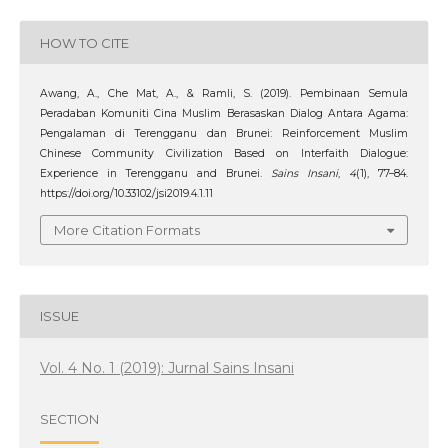
HOW TO CITE
Awang, A., Che Mat, A., & Ramli, S. (2019). Pembinaan Semula
Peradaban Komuniti Cina Muslim Berasaskan Dialog Antara Agama:
Pengalaman di Terengganu dan Brunei: Reinforcement Muslim
Chinese Community Civilization Based on Interfaith Dialogue:
Experience in Terengganu and Brunei.
Sains Insani
,
4
(1), 77–84.
https://doi.org/10.33102/jsi2019.4.1.11
More Citation Formats
ISSUE
Vol. 4 No. 1 (2019): Jurnal Sains Insani
SECTION