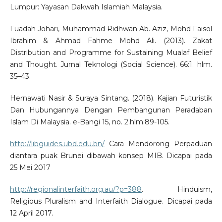
Lumpur: Yayasan Dakwah Islamiah Malaysia.
Fuadah Johari, Muhammad Ridhwan Ab. Aziz, Mohd Faisol
Ibrahim & Ahmad Fahme Mohd Ali. (2013). Zakat
Distribution and Programme for Sustaining Mualaf Belief
and Thought. Jurnal Teknologi (Social Science). 66:1. hlm.
35–43.
Hernawati Nasir & Suraya Sintang. (2018). Kajian Futuristik
Dan Hubungannya Dengan Pembangunan Peradaban
Islam Di Malaysia. e-Bangi 15, no. 2.hlm.89-105.
http://libguides.ubd.edu.bn/
Cara Mendorong Perpaduan
diantara puak Brunei dibawah konsep MIB. Dicapai pada
25 Mei 2017
http://regionalinterfaith.org.au/?p=388
. Hinduism,
Religious Pluralism and Interfaith Dialogue. Dicapai pada
12 April 2017.