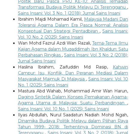
Politik Baru Pasca PRU KE-10: Analisis Terhadap
Transformasi Budaya Politik Melayu Di Terengganu
,
Sains Insani: Vol. 3 No. 1 (2018): Jurnal Sains Insani
Ibrahim Majdi Mohamad Kamil,
Malaysia Madani Dan
Toleransi Agama Dalam Era Pasca Normal: Analisis
Konseptual Dan Strategi Pentadbiran
,
Sains Insani:
Vol. 10 No. 2 (2025): Sains Insani
Wan Mohd Fazrul Azdi Wan Razali,
Tema-Tema Ilmu
Kajian Agama dalam Muqaddimah Ibn Khaldun: Satu
Perbahasan Ringkas
,
Sains Insani: Vol. 3 No. 2 (2018):
Jurnal Sains Insani
Haslina Ibrahim, Zaifuddin Md Rasip,
Kahwin
Campur: Isu, Konflik, Dan Peranan Mediasi Dalam
Masyarakat Majmuk Di Malaysia
,
Sains Insani: Vol. 10
No. 1 (2025): Sains Insani
Mastura Abd Wahab, Mohammad Amir Wan Harun,
Daging Sintetik Dalam Konsep Pemakanan Agama-
Agama Utama di Malaysia: Suatu Perbandingan
,
Sains Insani: Vol. 10 No. 1 (2025): Sains Insani
Ilyas Abdullah, Nurul Saadatun Nadiah Mohd Ngah,
Dinamika Budaya Politik Melayu dalam Pilihan Raya
Tahun 1999- 2018: Terhentinya Dominasi BN di
Terengganu
,
Sains Insani: Vol. 3 No. 2 (2018): Jurnal