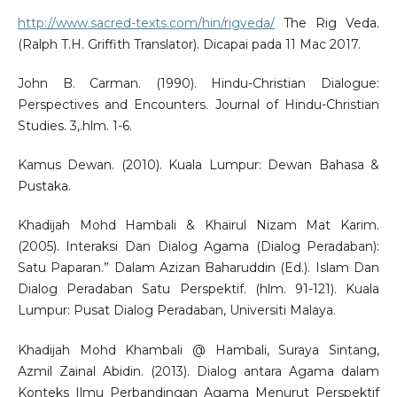
http://www.sacred-texts.com/hin/rigveda/
The Rig Veda.
(Ralph T.H. Griffith Translator). Dicapai pada 11 Mac 2017.
John B. Carman. (1990). Hindu-Christian Dialogue:
Perspectives and Encounters. Journal of Hindu-Christian
Studies. 3,.hlm. 1-6.
Kamus Dewan. (2010). Kuala Lumpur: Dewan Bahasa &
Pustaka.
Khadijah Mohd Hambali & Khairul Nizam Mat Karim.
(2005). Interaksi Dan Dialog Agama (Dialog Peradaban):
Satu Paparan.” Dalam Azizan Baharuddin (Ed.). Islam Dan
Dialog Peradaban Satu Perspektif. (hlm. 91-121). Kuala
Lumpur: Pusat Dialog Peradaban, Universiti Malaya.
Khadijah Mohd Khambali @ Hambali, Suraya Sintang,
Azmil Zainal Abidin. (2013). Dialog antara Agama dalam
Konteks Ilmu Perbandingan Agama Menurut Perspektif