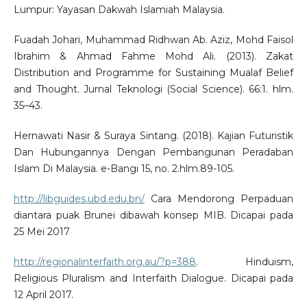
Lumpur: Yayasan Dakwah Islamiah Malaysia.
Fuadah Johari, Muhammad Ridhwan Ab. Aziz, Mohd Faisol
Ibrahim & Ahmad Fahme Mohd Ali. (2013). Zakat
Distribution and Programme for Sustaining Mualaf Belief
and Thought. Jurnal Teknologi (Social Science). 66:1. hlm.
35–43.
Hernawati Nasir & Suraya Sintang. (2018). Kajian Futuristik
Dan Hubungannya Dengan Pembangunan Peradaban
Islam Di Malaysia. e-Bangi 15, no. 2.hlm.89-105.
http://libguides.ubd.edu.bn/
Cara Mendorong Perpaduan
diantara puak Brunei dibawah konsep MIB. Dicapai pada
25 Mei 2017
http://regionalinterfaith.org.au/?p=388
. Hinduism,
Religious Pluralism and Interfaith Dialogue. Dicapai pada
12 April 2017.