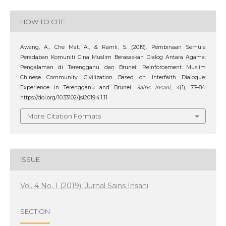
HOW TO CITE
Awang, A., Che Mat, A., & Ramli, S. (2019). Pembinaan Semula
Peradaban Komuniti Cina Muslim Berasaskan Dialog Antara Agama:
Pengalaman di Terengganu dan Brunei: Reinforcement Muslim
Chinese Community Civilization Based on Interfaith Dialogue:
Experience in Terengganu and Brunei.
Sains Insani
,
4
(1), 77–84.
https://doi.org/10.33102/jsi2019.4.1.11
More Citation Formats
ISSUE
Vol. 4 No. 1 (2019): Jurnal Sains Insani
SECTION