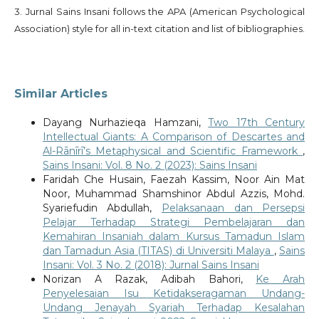
3. Jurnal Sains Insani follows the APA (American Psychological
Association) style for all in-text citation and list of bibliographies.
Similar Articles
Dayang Nurhazieqa Hamzani,
Two 17th Century
Intellectual Giants: A Comparison of Descartes and
Al-Rānīrī’s Metaphysical and Scientific Framework
,
Sains Insani: Vol. 8 No. 2 (2023): Sains Insani
Faridah Che Husain, Faezah Kassim, Noor Ain Mat
Noor, Muhammad Shamshinor Abdul Azzis, Mohd.
Syariefudin Abdullah,
Pelaksanaan dan Persepsi
Pelajar Terhadap Strategi Pembelajaran dan
Kemahiran Insaniah dalam Kursus Tamadun Islam
dan Tamadun Asia (TITAS) di Universiti Malaya
,
Sains
Insani: Vol. 3 No. 2 (2018): Jurnal Sains Insani
Norizan A Razak, Adibah Bahori,
Ke Arah
Penyelesaian Isu Ketidakseragaman Undang-
Undang Jenayah Syariah Terhadap Kesalahan