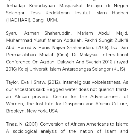
Terhadap Kebudayaan Masyarakat Melayu di Negeri
Selangor. Tesis Kedoktoran Institut Islam Hadhari
(HADHARI). Bangi: UKM.
Syarul Azman Shaharuddin, Mariam Abdul Majid,
Muhammad Yusuf Marlon Abdullah, Fakhri Sungit Zulkifli
Abd. Hamid & Hanis Najwa Shaharuddin. (2016). Isu Dan
Permasalahan Mualaf (Cina) Di Malaysia. International
Conference On Aqidah, Dakwah And Syariah 2016 (Irsyad
2016) Kolej Universiti Islam Antarabangsa Selangor (KUIS)
Taylor, Eva I Shaw. (2012). Interreligious voicelessness. As
our ancestors said: Begged water does not quench thirst-
an African proverb. Centre for the Advancement of
Women, The Institute for Diasporan and African Culture,
Brooklyn, New York, USA.
Tinaz, N. (2001). Conversion of African Americans to Islam:
A sociological analysis of the nation of Islam and