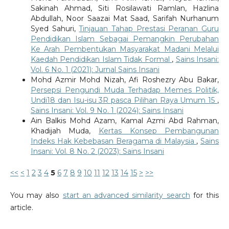
Sakinah Ahmad, Siti Rosilawati Ramlan, Hazlina
Abdullah, Noor Saazai Mat Saad, Sarifah Nurhanum
Syed Sahuri,
Tinjauan Tahap Prestasi Peranan Guru
Pendidikan Islam Sebagai Pemangkin Perubahan
Ke Arah Pembentukan Masyarakat Madani Melalui
Kaedah Pendidikan Islam Tidak Formal
,
Sains Insani:
Vol. 6 No. 1 (2021): Jurnal Sains Insani
Mohd Azmir Mohd Nizah, Afi Roshezry Abu Bakar,
Persepsi Pengundi Muda Terhadap Memes Politik,
Undi18 dan Isu-isu 3R pasca Pilihan Raya Umum 15
,
Sains Insani: Vol. 9 No. 1 (2024): Sains Insani
Ain Balkis Mohd Azam, Kamal Azmi Abd Rahman,
Khadijah Muda,
Kertas Konsep Pembangunan
Indeks Hak Kebebasan Beragama di Malaysia
,
Sains
Insani: Vol. 8 No. 2 (2023): Sains Insani
<<
<
1
2
3
4
5
6
7
8
9
10
11
12
13
14
15
>
>>
You may also
start an advanced similarity search
for this
article.