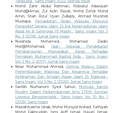
Tatasusila
,
Sains Insani: 2022: Special Issue
Mohd Zahir Abdul Rahman, Robiatul Adawiyah
Mohd@Amat, Zul Azlin Razali, Mohd Zohdi Mohd
Amin, Shah Rizul Izyan Zulkiply, Ahmad Murshidi
Mustapa,
Pendekatan Terapi Waswas Menurut
Perspektif Sarjana Islam Di Era Ketamadunan Islam
Abad Ke 8 Sehingga 19 Masihi
,
Sains Insani: Vol. 3
No. 3 (2018): Jurnal Sains Insani
Norahida Mohamed, Mohamad Zaidin
Mat@Mohamad,
Islah Sebagai Pendekatan
Pembangunan Masyarakat: Kajian Terhadap
Pemikiran Muhammad Rashid Rida
,
Sains Insani:
Vol. 2 No. 2 (2017): Jurnal Sains Insani
Nisar Mohammad Ahmad,
Definisi Melayu Dalam
Perlembagaan Malaysia Dan Kesannya Terhadap
Kefahaman Dan Amalan Ajaran Islam Di Malaysia
,
Sains Insani: Vol. 5 No. 2 (2020): Jurnal Sains Insani
Sarifah Nurhanum Syed Sahuri,
Motivasi Saintis
Muslim Dalam Perkembangan Ilmu STEM: Sorotan
Literatur Bersistematik
,
Sains Insani: Vol. 10 No. 1
(2025): Sains Insani
Maziahtusima Ishak, Mohd Mursyid Arshad, Fathiyah
Mohd Fakhruddin, Ismi Ariff Ismail, Hayati Ismail,