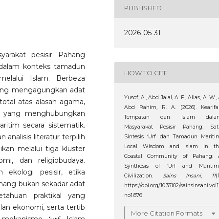
PUBLISHED
2026-05-31
syarakat pesisir Pahang
 dalam konteks tamadun
HOW TO CITE
melalui Islam. Berbeza
rung mengagungkan adat
Yusof, A., Abd Jalal, A. F., Alias, A. W.,
total atas alasan agama,
Abd Rahim, R. A. (2026). Kearifa
is yang menghubungkan
Tempatan dan Islam dala
aritim secara sistematik.
Masyarakat Pesisir Pahang: Sat
nalisis literatur terpilih
Sintesis ‘Urf dan Tamadun Mariti
Local Wisdom and Islam in th
ikan melalui tiga kluster
Coastal Community of Pahang: 
omi, dan religiobudaya.
Synthesis of ‘Urf and Maritim
ekologi pesisir, etika
Civilization.
Sains Insani
,
11
(1
hang bukan sekadar adat
https://doi.org/10.33102/sainsinsani.vol1
ahuan praktikal yang
no1.876
lan ekonomi, serta tertib
More Citation Formats