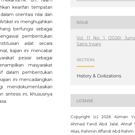
lui mekanisme
‘urf,
Islam
hkan kearifan tempatan
alam orientasi nilai dan
 Artikel ini menghujahkan
ISSUE
hang berfungsi sebagai
mengawal pembentukan
Vol. 11 No. 1 (2026): Jurna
stitusian adat secara
Sains Insani
nial, kajian ini mencabar
arakat pesisir sebagai
SECTION
enampilkan masyarakat
tif dalam pembentukan
History & Civilizations
kajian ini mencadangkan
agi mendokumentasikan
sintesis ini, khususnya
LICENSE
asa.
Copyright (c) 2026 Azman Yu
Ahmad Farid Abd Jalal, Ahnaf 
Alias, Rahimin Affandi Abd Rahim