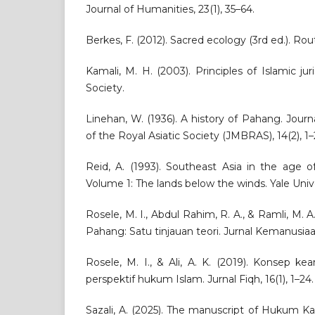
Journal of Humanities, 23(1), 35–64.
Berkes, F. (2012). Sacred ecology (3rd ed.). Rou
Kamali, M. H. (2003). Principles of Islamic ju
Society.
Linehan, W. (1936). A history of Pahang. Jour
of the Royal Asiatic Society (JMBRAS), 14(2), 1–
Reid, A. (1993). Southeast Asia in the age 
Volume 1: The lands below the winds. Yale Unive
Rosele, M. I., Abdul Rahim, R. A., & Ramli, M. A.
Pahang: Satu tinjauan teori. Jurnal Kemanusiaan,
Rosele, M. I., & Ali, A. K. (2019). Konsep k
perspektif hukum Islam. Jurnal Fiqh, 16(1), 1–24.
Sazali, A. (2025). The manuscript of Hukum K