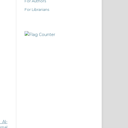
For Authors
For Librarians
 Al-
rnal