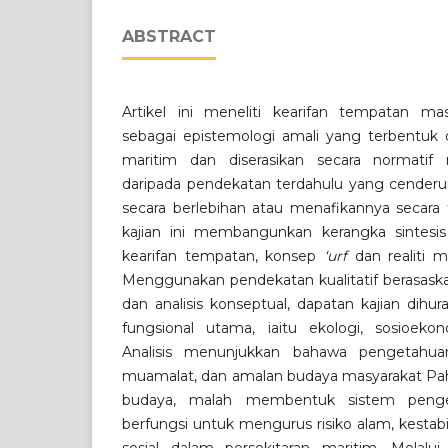
ABSTRACT
Artikel ini meneliti kearifan tempatan ma
sebagai epistemologi amali yang terbentuk
maritim dan diserasikan secara normatif 
daripada pendekatan terdahulu yang cende
secara berlebihan atau menafikannya secara 
kajian ini membangunkan kerangka sintes
kearifan tempatan, konsep
‘urf
dan realiti m
Menggunakan pendekatan kualitatif berasaskan a
dan analisis konseptual, dapatan kajian dihura
fungsional utama, iaitu ekologi, sosioekon
Analisis menunjukkan bahawa pengetahuan 
muamalat, dan amalan budaya masyarakat Pa
budaya, malah membentuk sistem penget
berfungsi untuk mengurus risiko alam, kestabi