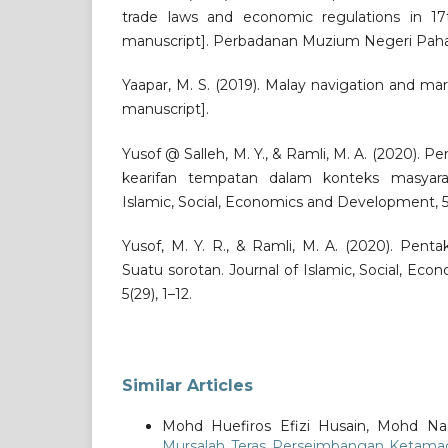
trade laws and economic regulations in 17
manuscript]. Perbadanan Muzium Negeri Pah
Yaapar, M. S. (2019). Malay navigation and ma
manuscript].
Yusof @ Salleh, M. Y., & Ramli, M. A. (2020). 
kearifan tempatan dalam konteks masyara
Islamic, Social, Economics and Development, 5(
Yusof, M. Y. R., & Ramli, M. A. (2020). Penta
Suatu sorotan. Journal of Islamic, Social, E
5(29), 1–12.
Similar Articles
Mohd Huefiros Efizi Husain, Mohd Na
Mursalah Teras Perseimbangan Ketama