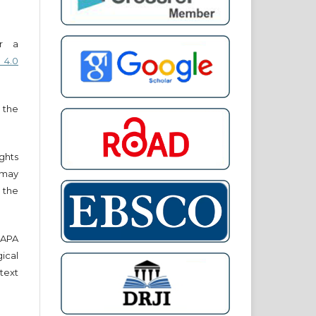
er a
 4.0
 the
ights
r may
 the
e APA
cal
text