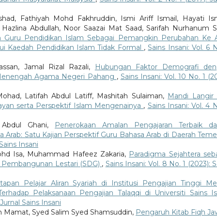
ad, Fathiyah Mohd Fakhruddin, Ismi Ariff Ismail, Hayati Ism
, Hazlina Abdullah, Noor Saazai Mat Saad, Sarifah Nurhanum 
an Guru Pendidikan Islam Sebagai Pemangkin Perubahan Ke 
i Kaedah Pendidikan Islam Tidak Formal
,
Sains Insani: Vol. 6 
assan, Jamal Rizal Razali,
Hubungan Faktor Demografi den
h Menengah Agama Negeri Pahang
,
Sains Insani: Vol. 10 No. 1 (2
ad, Latifah Abdul Latiff, Mashitah Sulaiman,
Mandi Langir
yan serta Perspektif Islam Mengenainya
,
Sains Insani: Vol. 4 N
 Abdul Ghani,
Penerokaan Amalan Pengajaran Terbaik d
Arab: Satu Kajian Perspektif Guru Bahasa Arab di Daerah Teme
 Sains Insani
ohd Isa, Muhammad Hafeez Zakaria,
Paradigma Sejahtera seb
 Pembangunan Lestari (SDG)
,
Sains Insani: Vol. 8 No. 1 (2023): 
pan Pelajar Aliran Syariah di Institusi Pengajian Tinggi Mel
Terhadap Pelaksanaan Pengajian Talaqqi di Universiti Sains I
 Jurnal Sains Insani
in Mamat, Syed Salim Syed Shamsuddin,
Pengaruh Kitab Fiqh Jaw