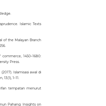
tledge.
risprudence. Islamic Texts
nal of the Malayan Branch
256.
of commerce, 1450–1680:
rsity Press.
 (2017). Islamisasi awal di
 13(1), 1–11.
earifan tempatan menurut
anun Pahang: Insights on