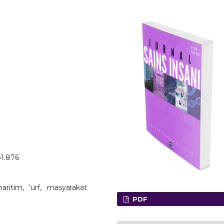
o1.876
ritim, ‘urf, masyarakat
PDF