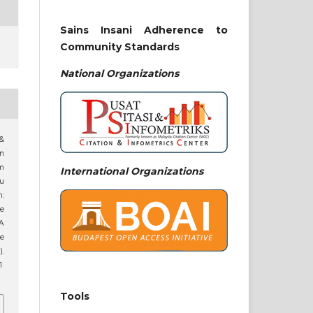
Sains Insani Adherence to
Community Standards
National
Organizations
 &
n
m
International Organizations
u
m:
e
A
e
).
1
Tools