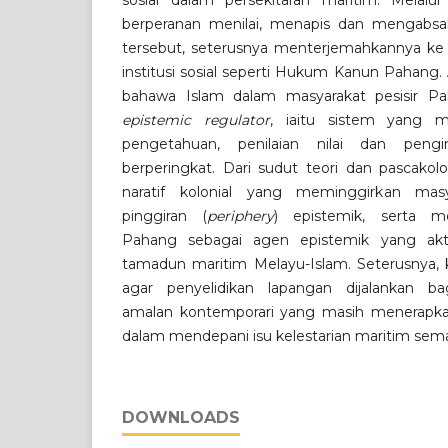
sosial dalam persekitaran maritim. Mela
berperanan menilai, menapis dan mengabsa
tersebut, seterusnya menterjemahkannya ke d
institusi sosial seperti Hukum Kanun Pahang.
bahawa Islam dalam masyarakat pesisir Pa
epistemic regulator
, iaitu sistem yang 
pengetahuan, penilaian nilai dan pengin
berperingkat. Dari sudut teori dan pascakolo
naratif kolonial yang meminggirkan masy
pinggiran (
periphery
) epistemik, serta m
Pahang sebagai agen epistemik yang ak
tamadun maritim Melayu-Islam. Seterusnya, 
agar penyelidikan lapangan dijalankan b
amalan kontemporari yang masih menerapkan 
dalam mendepani isu kelestarian maritim sem
DOWNLOADS