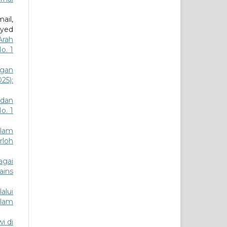
ail,
Syed
Arah
No. 1
gan
025):
 dan
o. 1
alam
rloh
agai
Sains
alui
slam
i di