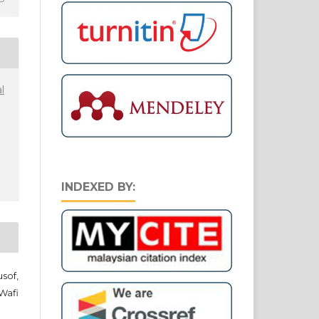
l
INDEXED BY:
sof,
Wafi