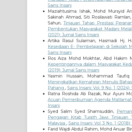
Sains Insani
Maziahtusima Ishak, Mohd Mursyid Arsh
Sakinah Ahmad, Siti Rosilawati Ramlan
Sahuri,
Tinjauan Tahap Prestasi Peran
Pembentukan Masyarakat Madani Melalu
(2021): Jurnal Sains Insani
Artika Rasul Sulaiman, Hasmadi Hj. H
Kesediaan E- Pembelajaran di Sekola
Sains Insani
Ros Aiza Mohd Mokhtar, Abd Hakim Moh
Kepentingannya dalam Masyarakat Keda
(2019): Jurnal Sains Insani
Yasmin Hussain, Mohammad Taufiq
Meningkatkan Kemahiran Menulis Bahasa 
Pahang
,
Sains Insani: Vol. 9 No. 1 (2024):
Ratna Roshida Ab Razak, Nur Ayuni M
Acuan Pemeribumian Agenda Matlamat
Insani
Syed Salim Syed Shamsuddin,
Pemanta
Pengajian Kitab Turath Jawi: Tinjauan 
Malaysia
,
Sains Insani: Vol. 3 No. 1 (2018):
Farid Wajdi Abdul Rahim, Mohd Anuar B