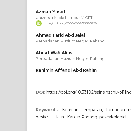
Azman Yusof
Universiti Kuala Lumpur MICET
https://orcid.org/0000-0002-7536-5798
Ahmad Farid Abd Jalal
Perbadanan Muzium Negeri Pahang
Ahnaf Wafi Alias
Perbadanan Muzium Negeri Pahang
Rahimin Affandi Abd Rahim
DOI:
https://doi.org/10.33102/sainsinsani.vol11n
Keywords:
Kearifan tempatan, tamadun ma
pesisir, Hukum Kanun Pahang, pascakolonial