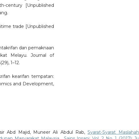
th-century [Unpublished
ang.
ritime trade [Unpublished
Pentakrifan dan pemaknaan
kat Melayu. Journal of
29), 1–12.
krifan kearifan tempatan:
conomics and Development,
sir Abd Majid, Muneer Ali Abdul Rab,
Syarat-Syarat Maslahah
dunan Masyarakat Malaysia
,
Sains Insani: Vol. 2 No. 1 (2017): Ju