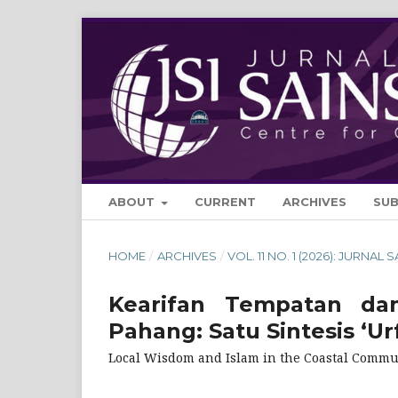
ABOUT
CURRENT
ARCHIVES
SU
HOME
/
ARCHIVES
/
VOL. 11 NO. 1 (2026): JURNAL 
Kearifan Tempatan dan
Pahang: Satu Sintesis ‘U
Local Wisdom and Islam in the Coastal Communi