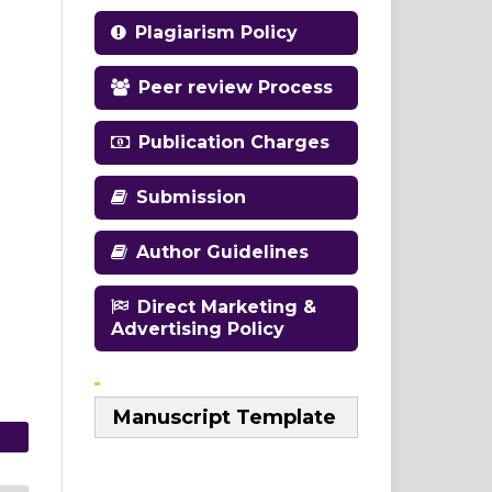
Plagiarism Policy
Peer review Process
Publication Charges
Submission
Author Guidelines
Direct Marketing &
Advertising Policy
Manuscript Template