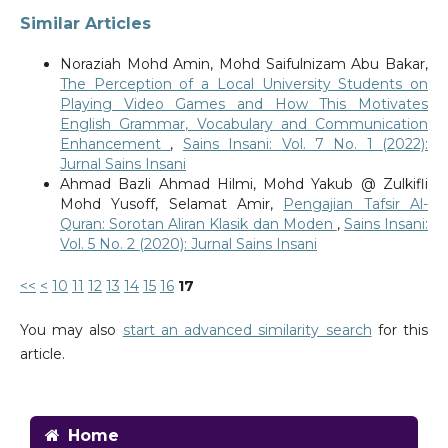
Similar Articles
Noraziah Mohd Amin, Mohd Saifulnizam Abu Bakar,
The Perception of a Local University Students on
Playing Video Games and How This Motivates
English Grammar, Vocabulary and Communication
Enhancement
,
Sains Insani: Vol. 7 No. 1 (2022):
Jurnal Sains Insani
Ahmad Bazli Ahmad Hilmi, Mohd Yakub @ Zulkifli
Mohd Yusoff, Selamat Amir,
Pengajian Tafsir Al-
Quran: Sorotan Aliran Klasik dan Moden
,
Sains Insani:
Vol. 5 No. 2 (2020): Jurnal Sains Insani
<<
<
10
11
12
13
14
15
16
17
You may also
start an advanced similarity search
for this
article.
Home