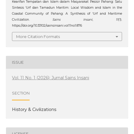
Kearifan Tempatan dan Islam dalam Masyarakat Pesisir Pahang: Satu
Sintesis ‘Urf dan Tamadun Maritim: Local Wisdom and Islam in the
Coastal Community of Pahang: A Synthesis of ‘Urf and Maritime
Civilization.
Sains Insani
,
11
(1).
https://doi.org/10.33102/sainsinsani.vol11no1.876
More Citation Formats
ISSUE
Vol. 11 No. 1 (2026): Jurnal Sains Insani
SECTION
History & Civilizations
LICENSE