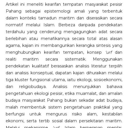
Artikel ini meneliti kearifan tempatan masyarakat pesisir
Pahang sebagai epistemologi amali yang terbentuk
dalam konteks tamadun maritim dan diserasikan secara
normatif melalui Islam. Berbeza daripada pendekatan
terdahulu yang cenderung mengagungkan adat secara
berlebihan atau menafikannya secara total atas alasan
agama, kajian ini membangunkan kerangka sintesis yang
menghubungkan kearifan tempatan, konsep
‘urf
dan
realiti maritim secara sistematik. Menggunakan
pendekatan kualitatif berasaskan analisis literatur terpilih
dan analisis konseptual, dapatan kajian dihuraikan melalui
tiga kluster fungsional utama, iaitu ekologi, sosioekonomi,
dan religiobudaya. Analisis menunjukkan bahawa
pengetahuan ekologi pesisir, etika muamalat, dan amalan
budaya masyarakat Pahang bukan sekadar adat budaya,
malah membentuk sistem pengetahuan praktikal yang
berfungsi untuk mengurus risiko alam, kestabilan
ekonomi, serta tertib sosial dalam persekitaran maritim.
Melalui mekanisme
‘urf,
Islam berperanan menilai,