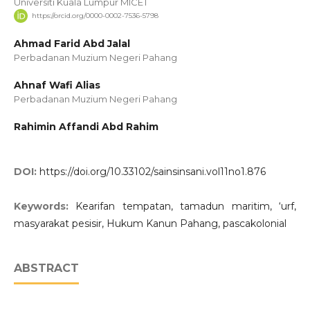
Universiti Kuala Lumpur MICET
https://orcid.org/0000-0002-7536-5798
Ahmad Farid Abd Jalal
Perbadanan Muzium Negeri Pahang
Ahnaf Wafi Alias
Perbadanan Muzium Negeri Pahang
Rahimin Affandi Abd Rahim
DOI:
https://doi.org/10.33102/sainsinsani.vol11no1.876
Keywords:
Kearifan tempatan, tamadun maritim, ‘urf,
masyarakat pesisir, Hukum Kanun Pahang, pascakolonial
ABSTRACT