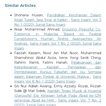
Similar Articles
Shohana Hussin,
Pendidikan Kerohanian Dalam
Kitab Turath Jawi Siyar al-Salikin
,
Sains Insani: Vol. 5
No. 1 (2020): Jurnal Sains Insani
Nisar Mohammad Ahmad,
Ensuring Peaceful Co-
Existence in Malaysia Based on Federal
Constitution’s Human Rights Approaches: An
Analysis
,
Sains Insani: Vol. 7 No. 2 (2022): Jurnal Sains
Insani
Faezah Kassim, Noor Ain Mat Noor, Muhammad
Shamshinor Abdul Azzis, Irene Yong Seok Ching,
Rahimi Ramli, Fatimi Hanafi,
Pelaksanaan dan
Keberkesanan Kaedah Pengajaran dan
Pembelajaran Kursus Falsafah dan Isu Semasa
dalam Kalangan Pelajar di Universiti Malaya
,
Sains
Insani: Vol. 8 No. 1 (2023): Sains Insani
Siti Nur Adilah Awang, Ermy Azziaty Rozali, Roziah
Sidik @ Mat Sidek,
Kaedah Terapi Muzik di Hospital
(Darüşşifa) Era Kerajaan Seljuk Pada Abad ke-12M
sehingga Abad ke-14M
,
Sains Insani: Vol. 7 No. 2
(2022): Jurnal Sains Insani