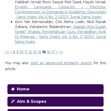
Habibah Ismail, Noor Saazai Mat Saad, Hayati Ismail,
English Language Literacies – Practices,
Competencies vs Demands in Academic Discourses
,
Sains Insani: Vol. 6 No. 2 (2021): Jurnal Sains Insani
Azni Yati Kamaruddin, Che Aleha Ladin, Abd Razak
Zakaria, Vishalache Balakrishnan,
Adakah Kita Sudah
Sedia? Analisis Pengetahuan Guru Pendidikan Sivik
Di Malaysia.
,
Sains Insani: Vol. 6 No. 2 (2021): Jurnal
Sains Insani
<<
<
8
9
10
11
12
13
14
15
16
17
>
>>
You may also
start an advanced similarity search
for this
article.
Home
Aim & Scopes