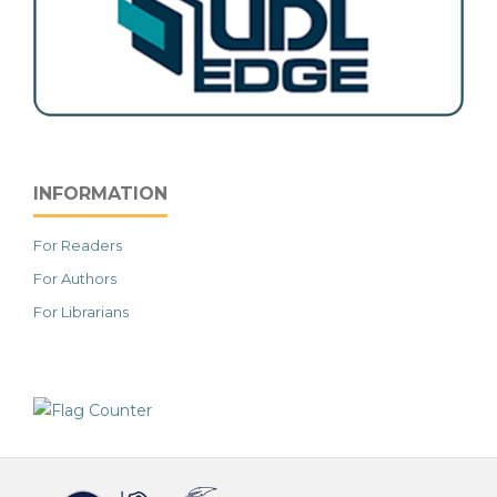
INFORMATION
For Readers
For Authors
For Librarians
خرید vpn