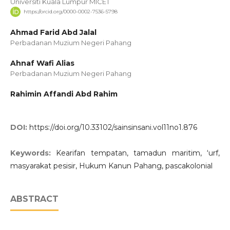
Universiti Kuala Lumpur MICET
https://orcid.org/0000-0002-7536-5798
Ahmad Farid Abd Jalal
Perbadanan Muzium Negeri Pahang
Ahnaf Wafi Alias
Perbadanan Muzium Negeri Pahang
Rahimin Affandi Abd Rahim
DOI:
https://doi.org/10.33102/sainsinsani.vol11no1.876
Keywords:
Kearifan tempatan, tamadun maritim, ‘urf,
masyarakat pesisir, Hukum Kanun Pahang, pascakolonial
ABSTRACT