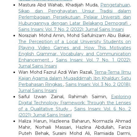
Mastura Abd Wahab, Khadijah Muda,
Pengetahuan,
Sikap dan Penghayatan Unsur Tradisi dalam
Perlembagaan Persekutuan Pelajar Universiti dan
Hubungannya dengan Latar Belakang Demografi
,
Sains Insani: Vol. 7 No. 2 (2022): Jurnal Sains Insani
Noraziah Mohd Amin, Mohd Saifulnizam Abu Bakar,
The Perception of a Local University Students on
Playing Video Games and How This Motivates
English Grammar, Vocabulary and Communication
Enhancement
,
Sains Insani: Vol. 7 No. 1 (2022):
Jurnal Sains Insani
Wan Mohd Fazrul Azdi Wan Razali,
Tema-Tema Ilmu
Kajian Agama dalam Muqaddimah Ibn Khaldun: Satu
Perbahasan Ringkas
,
Sains Insani: Vol. 3 No. 2 (2018):
Jurnal Sains Insani
Saiful Izwan Zainal, Rahimah Saimin,
Exploring
Digital Technology Framework: Through the Lenses
of a Qualitative Study
,
Sains Insani: Vol. 6 No. 2
(2021): Jurnal Sains Insani
Haliza Harun, Hazleena Baharun, Normazla Ahmad
Mahir, Norhaili Massari, Hazlina Abdullah, Fariza
Puteh Behak, Suraini Mohd Ali, Ramiaida Darmi,