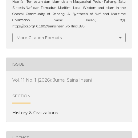
Kearifan Tempatan dan Islam dalam Masyarakat Pesisir Pahang: Satu
Sintesis ‘Urf dan Tamadun Maritim: Local Wisdom and Islam in the
Coastal Community of Pahang: A Synthesis of ‘Urf and Maritime
Civilization.
Sains Insani
,
11
(1).
https://doi.org/10.33102/sainsinsani.vol11no1.876
More Citation Formats
ISSUE
Vol. 11 No. 1 (2026): Jurnal Sains Insani
SECTION
History & Civilizations
LICENSE