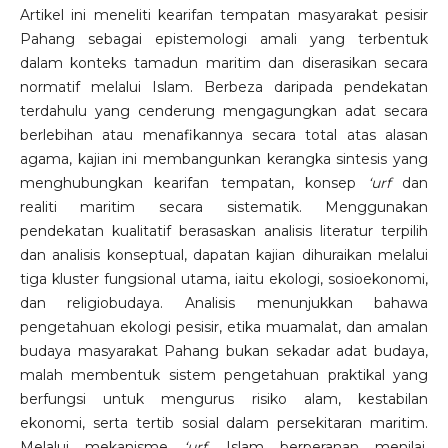
Artikel ini meneliti kearifan tempatan masyarakat pesisir
Pahang sebagai epistemologi amali yang terbentuk
dalam konteks tamadun maritim dan diserasikan secara
normatif melalui Islam. Berbeza daripada pendekatan
terdahulu yang cenderung mengagungkan adat secara
berlebihan atau menafikannya secara total atas alasan
agama, kajian ini membangunkan kerangka sintesis yang
menghubungkan kearifan tempatan, konsep
‘urf
dan
realiti maritim secara sistematik. Menggunakan
pendekatan kualitatif berasaskan analisis literatur terpilih
dan analisis konseptual, dapatan kajian dihuraikan melalui
tiga kluster fungsional utama, iaitu ekologi, sosioekonomi,
dan religiobudaya. Analisis menunjukkan bahawa
pengetahuan ekologi pesisir, etika muamalat, dan amalan
budaya masyarakat Pahang bukan sekadar adat budaya,
malah membentuk sistem pengetahuan praktikal yang
berfungsi untuk mengurus risiko alam, kestabilan
ekonomi, serta tertib sosial dalam persekitaran maritim.
Melalui mekanisme
‘urf,
Islam berperanan menilai,