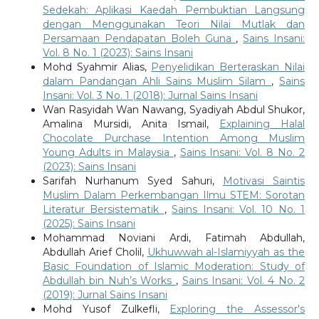
Sedekah: Aplikasi Kaedah Pembuktian Langsung
dengan Menggunakan Teori Nilai Mutlak dan
Persamaan Pendapatan Boleh Guna
,
Sains Insani:
Vol. 8 No. 1 (2023): Sains Insani
Mohd Syahmir Alias,
Penyelidikan Berteraskan Nilai
dalam Pandangan Ahli Sains Muslim Silam
,
Sains
Insani: Vol. 3 No. 1 (2018): Jurnal Sains Insani
Wan Rasyidah Wan Nawang, Syadiyah Abdul Shukor,
Amalina Mursidi, Anita Ismail,
Explaining Halal
Chocolate Purchase Intention Among Muslim
Young Adults in Malaysia
,
Sains Insani: Vol. 8 No. 2
(2023): Sains Insani
Sarifah Nurhanum Syed Sahuri,
Motivasi Saintis
Muslim Dalam Perkembangan Ilmu STEM: Sorotan
Literatur Bersistematik
,
Sains Insani: Vol. 10 No. 1
(2025): Sains Insani
Mohammad Noviani Ardi, Fatimah Abdullah,
Abdullah Arief Cholil,
Ukhuwwah al-Islamiyyah as the
Basic Foundation of Islamic Moderation: Study of
Abdullah bin Nuh’s Works
,
Sains Insani: Vol. 4 No. 2
(2019): Jurnal Sains Insani
Mohd Yusof Zulkefli,
Exploring the Assessor's