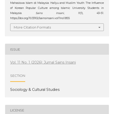
Mahasiswa Islam di Malaysia: Hallyu and Muslim Youth: The Influence
of Korean Popular Culture among Islamic University Students in
Malaysia.
Sains Insani
,
11
(1), 43–51.
https://doi.org/10.33102/sainsinsani.vol11no1.855
More Citation Formats
ISSUE
Vol. 11 No. 1 (2026): Jurnal Sains Insani
SECTION
Sociology & Cultural Studies
LICENSE