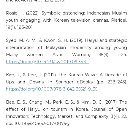
and Reviews, 4(7), 2312-2316.
Rosidi, I. (2022). Symbolic distancing: Indonesian Muslim
youth engaging with Korean television dramas. Plaridel,
19(1), 183-201.
Syed, M. A. M., & Kwon, S. H. (2019). Hallyu and strategic
interpretation of Malaysian modernity among young
Malay women. Asian Women, 35(3), 1-24.
https://doi.org/10.14431/aw.2019.09.35.3.1
.
Kim, J., & Lee, J. (2012). The Korean Wave: A Decade of
Ups and Downs. In Springer eBooks (pp. 238–243).
https://doi.org/10.1007/978-3-642-35521-9_35
Bae, E. S., Chang, M., Park, E. S., & Kim, D. C. (2017). The
effect of Hallyu on tourism in Korea. Journal of Open
Innovation: Technology, Market, and Complexity, 3(4), 22.
doi: 10.1186/s40852-017-0075-y