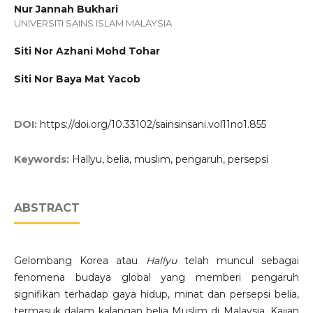
Nur Jannah Bukhari
UNIVERSITI SAINS ISLAM MALAYSIA
Siti Nor Azhani Mohd Tohar
Siti Nor Baya Mat Yacob
DOI:
https://doi.org/10.33102/sainsinsani.vol11no1.855
Keywords:
Hallyu, belia, muslim, pengaruh, persepsi
ABSTRACT
Gelombang Korea atau
Hallyu
telah muncul sebagai
fenomena budaya global yang memberi pengaruh
signifikan terhadap gaya hidup, minat dan persepsi belia,
termasuk dalam kalangan belia Muslim di Malaysia. Kajian