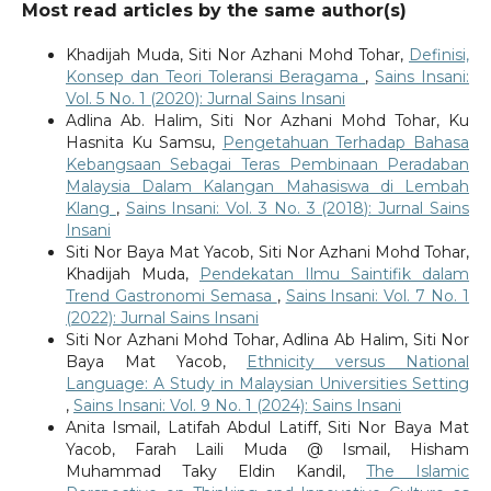
Most read articles by the same author(s)
Khadijah Muda, Siti Nor Azhani Mohd Tohar,
Definisi,
Konsep dan Teori Toleransi Beragama
,
Sains Insani:
Vol. 5 No. 1 (2020): Jurnal Sains Insani
Adlina Ab. Halim, Siti Nor Azhani Mohd Tohar, Ku
Hasnita Ku Samsu,
Pengetahuan Terhadap Bahasa
Kebangsaan Sebagai Teras Pembinaan Peradaban
Malaysia Dalam Kalangan Mahasiswa di Lembah
Klang
,
Sains Insani: Vol. 3 No. 3 (2018): Jurnal Sains
Insani
Siti Nor Baya Mat Yacob, Siti Nor Azhani Mohd Tohar,
Khadijah Muda,
Pendekatan Ilmu Saintifik dalam
Trend Gastronomi Semasa
,
Sains Insani: Vol. 7 No. 1
(2022): Jurnal Sains Insani
Siti Nor Azhani Mohd Tohar, Adlina Ab Halim, Siti Nor
Baya Mat Yacob,
Ethnicity versus National
Language: A Study in Malaysian Universities Setting
,
Sains Insani: Vol. 9 No. 1 (2024): Sains Insani
Anita Ismail, Latifah Abdul Latiff, Siti Nor Baya Mat
Yacob, Farah Laili Muda @ Ismail, Hisham
Muhammad Taky Eldin Kandil,
The Islamic