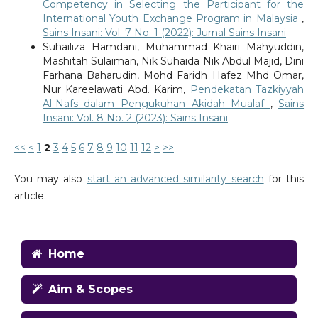
Competency in Selecting the Participant for the
International Youth Exchange Program in Malaysia
,
Sains Insani: Vol. 7 No. 1 (2022): Jurnal Sains Insani
Suhailiza Hamdani, Muhammad Khairi Mahyuddin,
Mashitah Sulaiman, Nik Suhaida Nik Abdul Majid, Dini
Farhana Baharudin, Mohd Faridh Hafez Mhd Omar,
Nur Kareelawati Abd. Karim,
Pendekatan Tazkiyyah
Al-Nafs dalam Pengukuhan Akidah Mualaf
,
Sains
Insani: Vol. 8 No. 2 (2023): Sains Insani
<<
<
1
2
3
4
5
6
7
8
9
10
11
12
>
>>
You may also
start an advanced similarity search
for this
article.
Home
Aim & Scopes