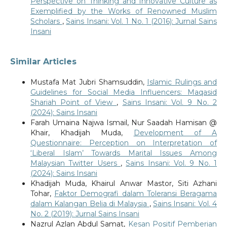
Perspective on Thinking and Innovative Culture as
Exemplified by the Works of Renowned Muslim
Scholars
,
Sains Insani: Vol. 1 No. 1 (2016): Jurnal Sains
Insani
Similar Articles
Mustafa Mat Jubri Shamsuddin,
Islamic Rulings and
Guidelines for Social Media Influencers: Maqasid
Shariah Point of View
,
Sains Insani: Vol. 9 No. 2
(2024): Sains Insani
Farah Umaina Najwa Ismail, Nur Saadah Hamisan @
Khair, Khadijah Muda,
Development of A
Questionnaire: Perception on Interpretation of
‘Liberal Islam’ Towards Marital Issues Among
Malaysian Twitter Users
,
Sains Insani: Vol. 9 No. 1
(2024): Sains Insani
Khadijah Muda, Khairul Anwar Mastor, Siti Azhani
Tohar,
Faktor Demografi dalam Toleransi Beragama
dalam Kalangan Belia di Malaysia
,
Sains Insani: Vol. 4
No. 2 (2019): Jurnal Sains Insani
Nazrul Azlan Abdul Samat,
Kesan Positif Pemberian