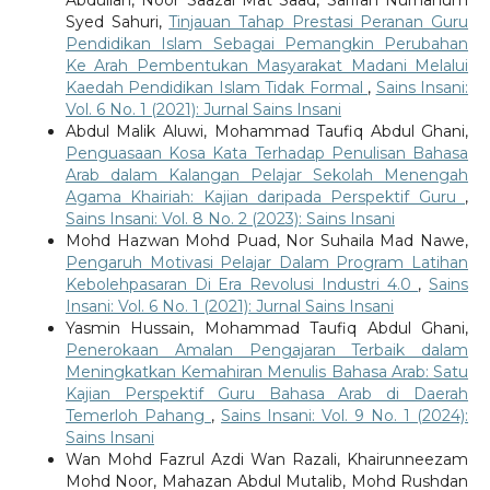
Abdullah, Noor Saazai Mat Saad, Sarifah Nurhanum
Syed Sahuri,
Tinjauan Tahap Prestasi Peranan Guru
Pendidikan Islam Sebagai Pemangkin Perubahan
Ke Arah Pembentukan Masyarakat Madani Melalui
Kaedah Pendidikan Islam Tidak Formal
,
Sains Insani:
Vol. 6 No. 1 (2021): Jurnal Sains Insani
Abdul Malik Aluwi, Mohammad Taufiq Abdul Ghani,
Penguasaan Kosa Kata Terhadap Penulisan Bahasa
Arab dalam Kalangan Pelajar Sekolah Menengah
Agama Khairiah: Kajian daripada Perspektif Guru
,
Sains Insani: Vol. 8 No. 2 (2023): Sains Insani
Mohd Hazwan Mohd Puad, Nor Suhaila Mad Nawe,
Pengaruh Motivasi Pelajar Dalam Program Latihan
Kebolehpasaran Di Era Revolusi Industri 4.0
,
Sains
Insani: Vol. 6 No. 1 (2021): Jurnal Sains Insani
Yasmin Hussain, Mohammad Taufiq Abdul Ghani,
Penerokaan Amalan Pengajaran Terbaik dalam
Meningkatkan Kemahiran Menulis Bahasa Arab: Satu
Kajian Perspektif Guru Bahasa Arab di Daerah
Temerloh Pahang
,
Sains Insani: Vol. 9 No. 1 (2024):
Sains Insani
Wan Mohd Fazrul Azdi Wan Razali, Khairunneezam
Mohd Noor, Mahazan Abdul Mutalib, Mohd Rushdan