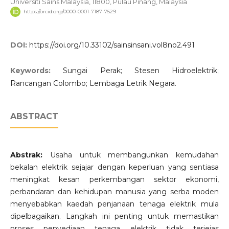
Universiti Sains Malaysia, 11800, Pulau Pinang, Malaysia
https://orcid.org/0000-0001-7187-7529
DOI:
https://doi.org/10.33102/sainsinsani.vol8no2.491
Keywords:
Sungai Perak; Stesen Hidroelektrik;
Rancangan Colombo; Lembaga Letrik Negara.
ABSTRACT
Abstrak:
Usaha untuk membangunkan kemudahan
bekalan elektrik sejajar dengan keperluan yang sentiasa
meningkat kesan perkembangan sektor ekonomi,
perbandaran dan kehidupan manusia yang serba moden
menyebabkan kaedah penjanaan tenaga elektrik mula
dipelbagaikan. Langkah ini penting untuk memastikan
proses penyediaan tenaga elektrik tidak terjejas