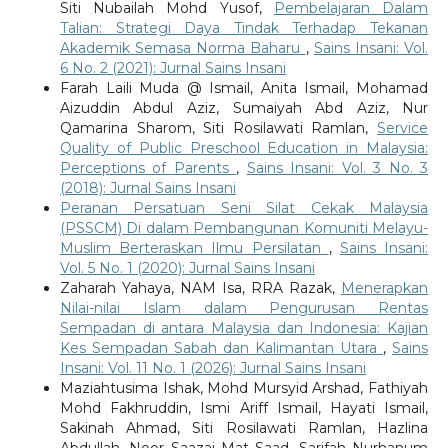
Siti Nubailah Mohd Yusof,
Pembelajaran Dalam
Talian: Strategi Daya Tindak Terhadap Tekanan
Akademik Semasa Norma Baharu
,
Sains Insani: Vol.
6 No. 2 (2021): Jurnal Sains Insani
Farah Laili Muda @ Ismail, Anita Ismail, Mohamad
Aizuddin Abdul Aziz, Sumaiyah Abd Aziz, Nur
Qamarina Sharom, Siti Rosilawati Ramlan,
Service
Quality of Public Preschool Education in Malaysia:
Perceptions of Parents
,
Sains Insani: Vol. 3 No. 3
(2018): Jurnal Sains Insani
Peranan Persatuan Seni Silat Cekak Malaysia
(PSSCM) Di dalam Pembangunan Komuniti Melayu-
Muslim Berteraskan Ilmu Persilatan
,
Sains Insani:
Vol. 5 No. 1 (2020): Jurnal Sains Insani
Zaharah Yahaya, NAM Isa, RRA Razak,
Menerapkan
Nilai-nilai Islam dalam Pengurusan Rentas
Sempadan di antara Malaysia dan Indonesia: Kajian
Kes Sempadan Sabah dan Kalimantan Utara
,
Sains
Insani: Vol. 11 No. 1 (2026): Jurnal Sains Insani
Maziahtusima Ishak, Mohd Mursyid Arshad, Fathiyah
Mohd Fakhruddin, Ismi Ariff Ismail, Hayati Ismail,
Sakinah Ahmad, Siti Rosilawati Ramlan, Hazlina