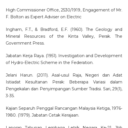
High Commissioner Office, 2530/1919, Engagement of Mr.
F. Bolton as Expert Adviser on Electric
Ingham, F.T., & Bradford, E.F. (1960). The Geology and
Mineral Resources of the Kinta Valley, Perak. The
Government Press.
Jabatan Kerja Raya. (1951). Investigation and Development
of Hydro-Electric Scheme in the Federation.
Jelani Harun. (2011). Asal-usul Raja, Negeri dan Adat
Istiadat Kesultanan Perak: Beberapa Variasi dalam
Pengekalan dan Penyimpangan Sumber Tradisi. Sari, 29(1),
3-35.
Kajian Separuh Penggal Rancangan Malaysia Ketiga, 1976-
1980. (1979). Jabatan Cetak Kerajaan.
Laporan Tahunan Lembaga Letrik Negara Ke-21, 1hb