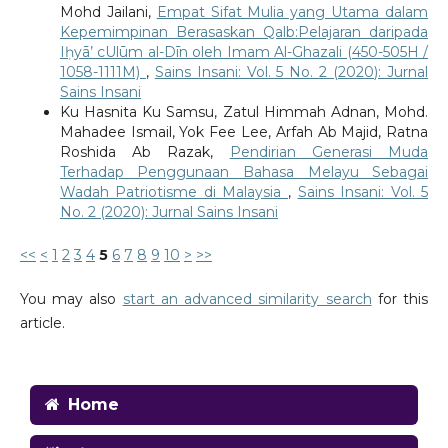
Mohd Jailani,
Empat Sifat Mulia yang Utama dalam
Kepemimpinan Berasaskan Qalb:Pelajaran daripada
Iḥyā’ cUlūm al-Dīn oleh Imam Al-Ghazali (450-505H /
1058-1111M)
,
Sains Insani: Vol. 5 No. 2 (2020): Jurnal
Sains Insani
Ku Hasnita Ku Samsu, Zatul Himmah Adnan, Mohd.
Mahadee Ismail, Yok Fee Lee, Arfah Ab Majid, Ratna
Roshida Ab Razak,
Pendirian Generasi Muda
Terhadap Penggunaan Bahasa Melayu Sebagai
Wadah Patriotisme di Malaysia
,
Sains Insani: Vol. 5
No. 2 (2020): Jurnal Sains Insani
<<
<
1
2
3
4
5
6
7
8
9
10
>
>>
You may also
start an advanced similarity search
for this
article.
Home