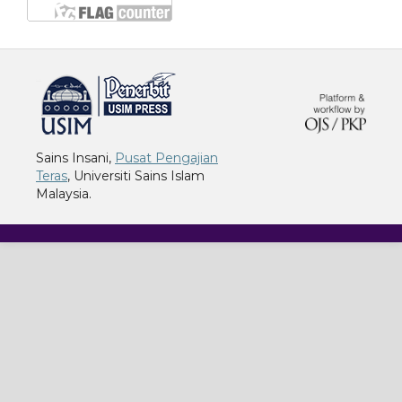
خرید vpn
Sains Insani,
Pusat Pengajian
Teras
, Universiti Sains Islam
Malaysia.