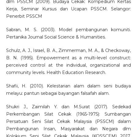
dlm PSSCM (2009). Budaya Cekak: Kompedium Kertas
Kerja, Seminar Kursus dan Ucapan PSSCM. Selangor:
Penerbit PSSCM
Sabran, M. S. (2003). Model pembangunan komuniti.
Pertanika Journal Social Science & Humanities.
Schulz, A. J., Israel, B. A., Zimmerman, M. A., & Checkoway,
B. N. (1995). Empowerment as a multi-level construct:
perceived control at the individual, organizational and
community levels. Health Education Research.
Shafii, H. (2010). Kelestarian alam dalam seni budaya
melayu: pantun sebagai bayangan falsafah alam.
Shukri J., Zaimilah Y. dan M.Surat (2017). Sedekad
Perkembangan Silat Cekak (1965-1975): Sumbangan
Persatuan Seni Silat Cekak Malaysia (PSSCM) dalam
Pembangunan Insan, Masyarakat dan Negara dlm
Kolokium Seni Silat Cekak Malaysia (KOSSCEM) 2017,