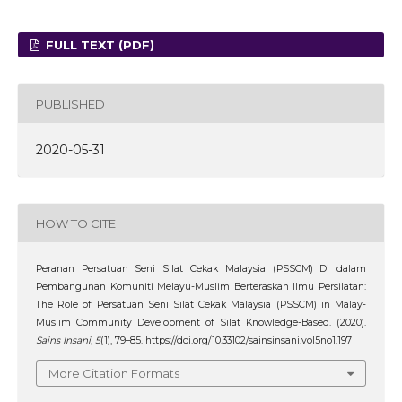
FULL TEXT (PDF)
PUBLISHED
2020-05-31
HOW TO CITE
Peranan Persatuan Seni Silat Cekak Malaysia (PSSCM) Di dalam
Pembangunan Komuniti Melayu-Muslim Berteraskan Ilmu Persilatan:
The Role of Persatuan Seni Silat Cekak Malaysia (PSSCM) in Malay-
Muslim Community Development of Silat Knowledge-Based. (2020).
Sains Insani
,
5
(1), 79–85. https://doi.org/10.33102/sainsinsani.vol5no1.197
More Citation Formats