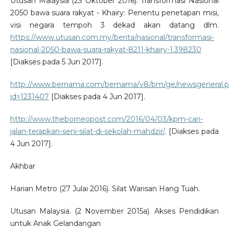
Utusan Malaysia (23 Oktober 2016). Transformasi Nasional
2050 bawa suara rakyat - Khairy: Penentu penetapan misi,
visi negara tempoh 3 dekad akan datang dlm.
https://www.utusan.com.my/berita/nasional/transformasi-
nasional-2050-bawa-suara-rakyat-8211-khairy-1.398230
[Diakses pada 5 Jun 2017].
http://www.bernama.com/bernama/v8/bm/ge/newsgeneral.
id=1231407
[Diakses pada 4 Jun 2017].
http://www.theborneopost.com/2016/04/03/kpm-cari-
jalan-terapkan-seni-silat-di-sekolah-mahdzir/
. [Diakses pada
4 Jun 2017].
Akhbar
Harian Metro (27 Julai 2016). Silat Warisan Hang Tuah.
Utusan Malaysia. (2 November 2015a). Akses Pendidikan
untuk Anak Gelandangan