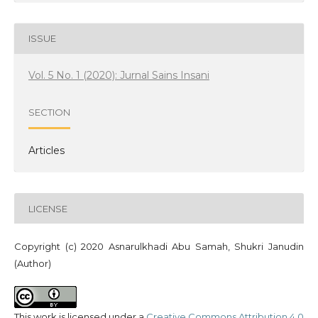
ISSUE
Vol. 5 No. 1 (2020): Jurnal Sains Insani
SECTION
Articles
LICENSE
Copyright (c) 2020 Asnarulkhadi Abu Samah, Shukri Janudin
(Author)
This work is licensed under a
Creative Commons Attribution 4.0