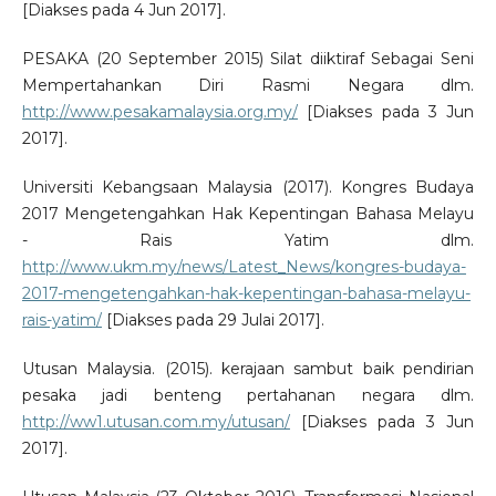
[Diakses pada 4 Jun 2017].
PESAKA (20 September 2015) Silat diiktiraf Sebagai Seni
Mempertahankan Diri Rasmi Negara dlm.
http://www.pesakamalaysia.org.my/
[Diakses pada 3 Jun
2017].
Universiti Kebangsaan Malaysia (2017). Kongres Budaya
2017 Mengetengahkan Hak Kepentingan Bahasa Melayu
- Rais Yatim dlm.
http://www.ukm.my/news/Latest_News/kongres-budaya-
2017-mengetengahkan-hak-kepentingan-bahasa-melayu-
rais-yatim/
[Diakses pada 29 Julai 2017].
Utusan Malaysia. (2015). kerajaan sambut baik pendirian
pesaka jadi benteng pertahanan negara dlm.
http://ww1.utusan.com.my/utusan/
[Diakses pada 3 Jun
2017].