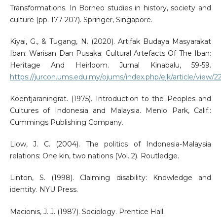
Transformations. In Borneo studies in history, society and
culture (pp. 177-207). Springer, Singapore.
Kiyai, G., & Tugang, N. (2020). Artifak Budaya Masyarakat
Iban: Warisan Dan Pusaka: Cultural Artefacts Of The Iban:
Heritage And Heirloom. Jurnal Kinabalu, 59-59.
https://jurcon.ums.edu.my/ojums/index.php/ejk/article/view/2
Koentjaraningrat. (1975). Introduction to the Peoples and
Cultures of Indonesia and Malaysia. Menlo Park, Calif.:
Cummings Publishing Company.
Liow, J. C. (2004). The politics of Indonesia-Malaysia
relations: One kin, two nations (Vol. 2). Routledge.
Linton, S. (1998). Claiming disability: Knowledge and
identity. NYU Press.
Macionis, J. J. (1987). Sociology. Prentice Hall.