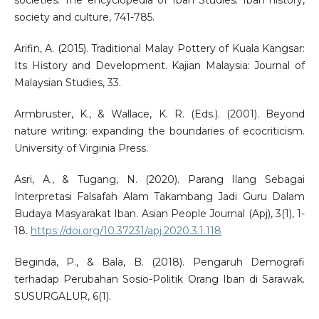
societies. The encyclopedia of Iban Studies: Iban history,
society and culture, 741-785.
Arifin, A. (2015). Traditional Malay Pottery of Kuala Kangsar:
Its History and Development. Kajian Malaysia: Journal of
Malaysian Studies, 33.
Armbruster, K., & Wallace, K. R. (Eds.). (2001). Beyond
nature writing: expanding the boundaries of ecocriticism.
University of Virginia Press.
Asri, A., & Tugang, N. (2020). Parang Ilang Sebagai
Interpretasi Falsafah Alam Takambang Jadi Guru Dalam
Budaya Masyarakat Iban. Asian People Journal (Apj), 3(1), 1-
18.
https://doi.org/10.37231/apj.2020.3.1.118
Beginda, P., & Bala, B. (2018). Pengaruh Demografi
terhadap Perubahan Sosio-Politik Orang Iban di Sarawak.
SUSURGALUR, 6(1).