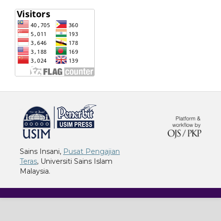
خرید vpn
Sains Insani,
Pusat Pengajian
Teras
, Universiti Sains Islam
Malaysia.