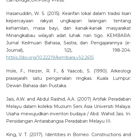
Cambridge,UK:Polity Press.
Hasanuddin, W. S. (2015). Kearifan lokal dalam tradisi lisan
kepercayaan rakyat ungkapan larangan tentang
kehamilan, masa bayi, dan kanak-kanak masyarakat
Minangkabau wilayah adat luhak nan tigo. KEMBARA:
Jurnal Keilmuan Bahasa, Sastra, dan Pengajarannya (e-
Journal), 1(2), 198-204.
https://doi.org/10.22219/kembara.v1i2.2615
Hole, F., Heizer, R. F., & Yaacob, S. (1990). Arkeologi
prasejarah: satu pengenalan ringkas. Kuala Lumpur:
Dewan Bahasa dan Pustaka.
Jais, A.W. and Abdul Rashid, A.A. (2007) Artifak Peradaban
Melayu dalam koleksi Muzium Seni Asia Universiti Malaya:
Usaha mewujudkan inventori budaya / Abd. Wahid Jais. In:
Persidangan Antarabangsa Peradaban Melayu III.
King, V. T. (2017). Identities in Borneo: Constructions and