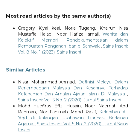
Most read articles by the same author(s)
Gregory Kiyai keai, Noria Tugang, Khairun Nisa
Mustaffa Halabi, Noor Hafiza Ismail,
Wanita dan
Kolektif Memori: Pendokumentasian dalam
Pembuatan Penganan Iban di Sarawak
,
Sains Insani:
Vol. 8 No. 1 (2023): Sains Insani
Similar Articles
Nisar Mohammad Ahmad,
Definisi Melayu Dalam
Perlembagaan Malaysia Dan Kesannya Terhadap
Kefahaman Dan Amalan Ajaran Islam Di Malaysia
,
Sains Insani: Vol. 5 No. 2 (2020): Jurnal Sains Insani
Mohd Huefiros Efizi Husain, Noor Naemah Abd
Rahman, Nor Fahimah Mohd Razif,
Kelebihan Al-
'Aqd di Kalangan Usahawan Francais Berlainan
Agama
,
Sains Insani: Vol. 5 No. 2 (2020): Jurnal Sains
Insani