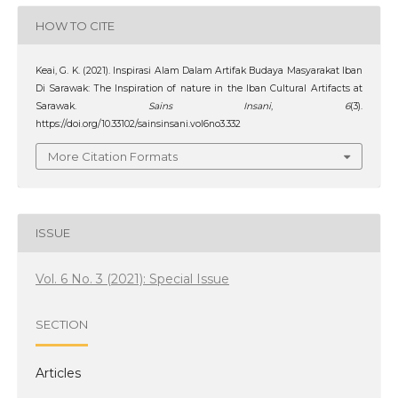
HOW TO CITE
Keai, G. K. (2021). Inspirasi Alam Dalam Artifak Budaya Masyarakat Iban
Di Sarawak: The Inspiration of nature in the Iban Cultural Artifacts at
Sarawak.
Sains Insani
,
6
(3).
https://doi.org/10.33102/sainsinsani.vol6no3.332
More Citation Formats
ISSUE
Vol. 6 No. 3 (2021): Special Issue
SECTION
Articles