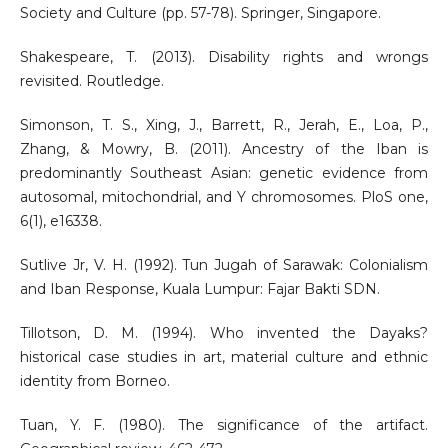
Society and Culture (pp. 57-78). Springer, Singapore.
Shakespeare, T. (2013). Disability rights and wrongs
revisited. Routledge.
Simonson, T. S., Xing, J., Barrett, R., Jerah, E., Loa, P.,
Zhang, & Mowry, B. (2011). Ancestry of the Iban is
predominantly Southeast Asian: genetic evidence from
autosomal, mitochondrial, and Y chromosomes. PloS one,
6(1), e16338.
Sutlive Jr, V. H. (1992). Tun Jugah of Sarawak: Colonialism
and Iban Response, Kuala Lumpur: Fajar Bakti SDN.
Tillotson, D. M. (1994). Who invented the Dayaks?
historical case studies in art, material culture and ethnic
identity from Borneo.
Tuan, Y. F. (1980). The significance of the artifact.