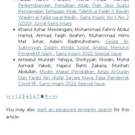
Perkembangan Penulisan Kitab Fiqh Jawi Suatu
Pengenalan Terhadap Kitab Talkhīs al-Falāh fi Bayān
ʼAhkām al-Ṭalāq wa al-Nikāh
,
Sains Insani: Vol. 5 No. 2
(2020): Jurnal Sains Insani
Khairul Azhar Meerangani, Mohammad Fahmi Abdul
Hamid, Ahmad Faqih Ibrahim, Muhammad Hilmi
Mat Johar, Adam Badhrulhisham,
Gejala Al-
Sukhriyyah Dalam Media Sosial: Analisis Menurut
Perspektif Islam
,
Sains Insani: 2022: Special Issue
Amiratul Munirah Yahaya, Shofiyyah Moidin, Mohd
Asmadi Yakob, Hajarul Bahti Zakaria, Murihah
Abdullah,
Model Wakaf Pendidikan Kelas Al-Quran
Dan Fardu Ain (Kafa) Secara Maya Fasa Pandemik
Covid-19
,
Sains Insani: 2022: Special Issue
<<
<
1
2
3
4
5
6
7
8
9
>
>>
You may also
start an advanced similarity search
for this
article.