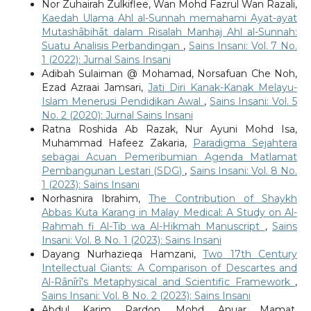
Nor Zuhairah Zulkiflee, Wan Mohd Fazrul Wan Razali,
Kaedah Ulama Ahl al-Sunnah memahami Ayat-ayat
Mutashābihāt dalam Risalah Manhaj Ahl al-Sunnah:
Suatu Analisis Perbandingan
,
Sains Insani: Vol. 7 No.
1 (2022): Jurnal Sains Insani
Adibah Sulaiman @ Mohamad, Norsafuan Che Noh,
Ezad Azraai Jamsari,
Jati Diri Kanak-Kanak Melayu-
Islam Menerusi Pendidikan Awal
,
Sains Insani: Vol. 5
No. 2 (2020): Jurnal Sains Insani
Ratna Roshida Ab Razak, Nur Ayuni Mohd Isa,
Muhammad Hafeez Zakaria,
Paradigma Sejahtera
sebagai Acuan Pemeribumian Agenda Matlamat
Pembangunan Lestari (SDG)
,
Sains Insani: Vol. 8 No.
1 (2023): Sains Insani
Norhasnira Ibrahim,
The Contribution of Shaykh
Abbas Kuta Karang in Malay Medical: A Study on Al-
Rahmah fi Al-Tib wa Al-Hikmah Manuscript
,
Sains
Insani: Vol. 8 No. 1 (2023): Sains Insani
Dayang Nurhazieqa Hamzani,
Two 17th Century
Intellectual Giants: A Comparison of Descartes and
Al-Rānīrī’s Metaphysical and Scientific Framework
,
Sains Insani: Vol. 8 No. 2 (2023): Sains Insani
Abdul Karim Pardon, Mohd Anuar Mamat,