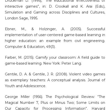
Druckman D. (1995), “The educational effectiveness of
interactive games”, in: D. Crookall and K. Arai (Eds.),
Simulation and Gaming across Disciplines and Cultures,
London Sage, 1995.
Ebner, M., & Holzinger, A. (2005). Successful
implementation of user-centered game-based learning in
higher education: an example from civil engineering.
Computer & Education, 49(3).
Farber, M. (2015). Gamify your classroom: A field guide to
game-based learning. New York: Peter Lang.
Gentile, D. A. & Gentile, J. R. (2008). Violent video games
as exemplary teachers: A conceptual analysis. Journal of
Youth and Adolescence.
George Miller (1956). The Psychological Review: “The
Magical Number 7, Plus or Minus Two; Some Limits on
Our Capacity for Processing Information”. Harvard