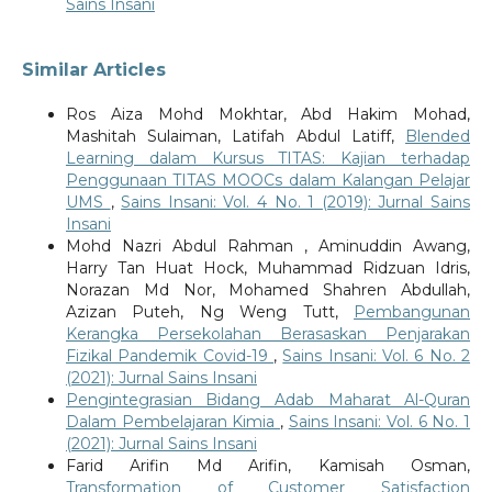
Sains Insani
Similar Articles
Ros Aiza Mohd Mokhtar, Abd Hakim Mohad,
Mashitah Sulaiman, Latifah Abdul Latiff,
Blended
Learning dalam Kursus TITAS: Kajian terhadap
Penggunaan TITAS MOOCs dalam Kalangan Pelajar
UMS
,
Sains Insani: Vol. 4 No. 1 (2019): Jurnal Sains
Insani
Mohd Nazri Abdul Rahman , Aminuddin Awang,
Harry Tan Huat Hock, Muhammad Ridzuan Idris,
Norazan Md Nor, Mohamed Shahren Abdullah,
Azizan Puteh, Ng Weng Tutt,
Pembangunan
Kerangka Persekolahan Berasaskan Penjarakan
Fizikal Pandemik Covid-19
,
Sains Insani: Vol. 6 No. 2
(2021): Jurnal Sains Insani
Pengintegrasian Bidang Adab Maharat Al-Quran
Dalam Pembelajaran Kimia
,
Sains Insani: Vol. 6 No. 1
(2021): Jurnal Sains Insani
Farid Arifin Md Arifin, Kamisah Osman,
Transformation of Customer Satisfaction