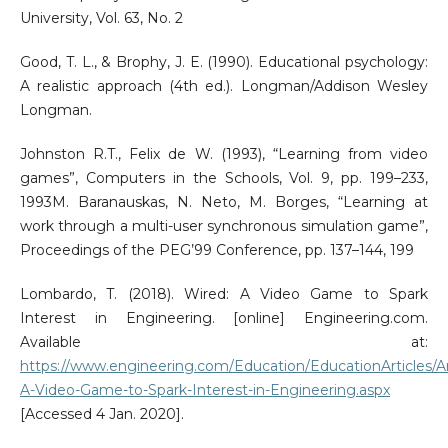
University, Vol. 63, No. 2
Good, T. L., & Brophy, J. E. (1990). Educational psychology:
A realistic approach (4th ed.). Longman/Addison Wesley
Longman.
Johnston R.T., Felix de W. (1993), “Learning from video
games”, Computers in the Schools, Vol. 9, pp. 199–233,
1993M. Baranauskas, N. Neto, M. Borges, “Learning at
work through a multi-user synchronous simulation game”,
Proceedings of the PEG’99 Conference, pp. 137–144, 199
Lombardo, T. (2018). Wired: A Video Game to Spark
Interest in Engineering. [online] Engineering.com.
Available at:
https://www.engineering.com/Education/EducationArticles/Ar
A-Video-Game-to-Spark-Interest-in-Engineering.aspx
[Accessed 4 Jan. 2020].