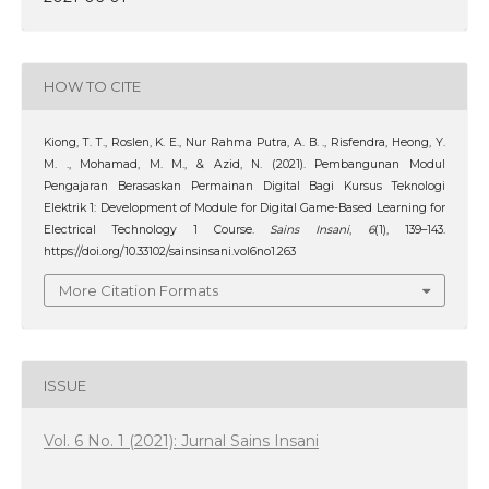
HOW TO CITE
Kiong, T. T., Roslen, K. E., Nur Rahma Putra, A. B. ., Risfendra, Heong, Y.
M. ., Mohamad, M. M., & Azid, N. (2021). Pembangunan Modul
Pengajaran Berasaskan Permainan Digital Bagi Kursus Teknologi
Elektrik 1: Development of Module for Digital Game-Based Learning for
Electrical Technology 1 Course.
Sains Insani
,
6
(1), 139–143.
https://doi.org/10.33102/sainsinsani.vol6no1.263
More Citation Formats
ISSUE
Vol. 6 No. 1 (2021): Jurnal Sains Insani