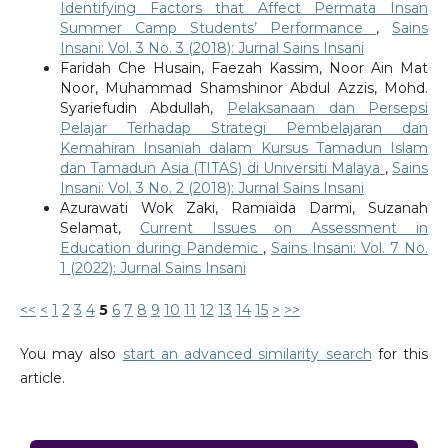
Identifying Factors that Affect Permata Insan
Summer Camp Students’ Performance
,
Sains
Insani: Vol. 3 No. 3 (2018): Jurnal Sains Insani
Faridah Che Husain, Faezah Kassim, Noor Ain Mat
Noor, Muhammad Shamshinor Abdul Azzis, Mohd.
Syariefudin Abdullah,
Pelaksanaan dan Persepsi
Pelajar Terhadap Strategi Pembelajaran dan
Kemahiran Insaniah dalam Kursus Tamadun Islam
dan Tamadun Asia (TITAS) di Universiti Malaya
,
Sains
Insani: Vol. 3 No. 2 (2018): Jurnal Sains Insani
Azurawati Wok Zaki, Ramiaida Darmi, Suzanah
Selamat,
Current Issues on Assessment in
Education during Pandemic
,
Sains Insani: Vol. 7 No.
1 (2022): Jurnal Sains Insani
<<
<
1
2
3
4
5
6
7
8
9
10
11
12
13
14
15
>
>>
You may also
start an advanced similarity search
for this
article.