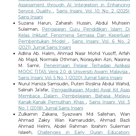
Assessment through AI Integration in Enhancing
Service Quality
,
Sains Insani: Vol. 10 No. 2 (2025):
Sains Insani
Suzana Harun, Zaharah Hussin, Abdul Muhsein
Sulaiman,
Pengajaran Guru Pendidikan Islam Di
Kelas Inklusif: Fenomena Semasa Dan Keperluan
Pembentukan Model
,
Sains Insani: Vol. 6 No. 2
(2021): Jurnal Sains Insani
Adlina Ab. Halim, Ahmad Nasir Mohd Yusoff, Arfah
Ab Majid, Normala Othman, Norasyikin Azri, Nasrina
M. Samir,
Penerimaan Pelajar Terhadap Aplikasi
MOOC TITAS Versi 2.0 di Universiti Awam Malaysia
,
Sains Insani: Vol. 5 No. 1 (2020): Jurnal Sains Insani
Nurul Haniza Samsudin, Puteri Roslina Abdul Wahid,
Salinah Ja’afar,
Pengaplikasian Model Awal Kit Asas
Membaca Dalam Pembelajaran Bahasa Melayu
Kanak-Kanak Pemulihan Khas
,
Sains Insani: Vol. 3
No. 1 (2018): Jurnal Sains Insani
Zulkarnin Zakaria, Syazwani Md Sallehan, Wan
Ahmad Zakry Wan Kamaruddin, Ahmad Bazli
Ahmad Helmi, Abdel Rahman Ibrahim Sulieman
Islaieh,
Challenges in Early Quran Education: