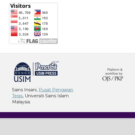
خرید vpn
Sains Insani,
Pusat Pengajian
Teras
, Universiti Sains Islam
Malaysia.