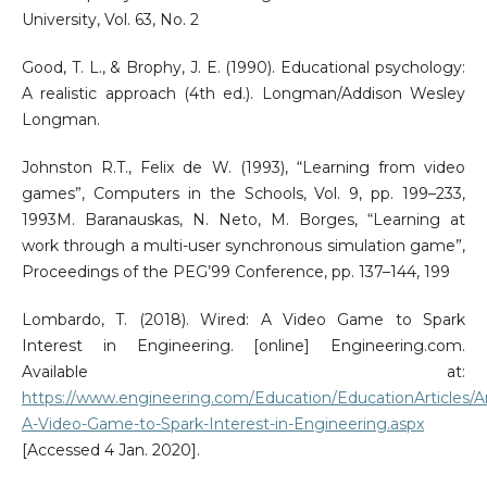
University, Vol. 63, No. 2
Good, T. L., & Brophy, J. E. (1990). Educational psychology:
A realistic approach (4th ed.). Longman/Addison Wesley
Longman.
Johnston R.T., Felix de W. (1993), “Learning from video
games”, Computers in the Schools, Vol. 9, pp. 199–233,
1993M. Baranauskas, N. Neto, M. Borges, “Learning at
work through a multi-user synchronous simulation game”,
Proceedings of the PEG’99 Conference, pp. 137–144, 199
Lombardo, T. (2018). Wired: A Video Game to Spark
Interest in Engineering. [online] Engineering.com.
Available at:
https://www.engineering.com/Education/EducationArticles/Ar
A-Video-Game-to-Spark-Interest-in-Engineering.aspx
[Accessed 4 Jan. 2020].