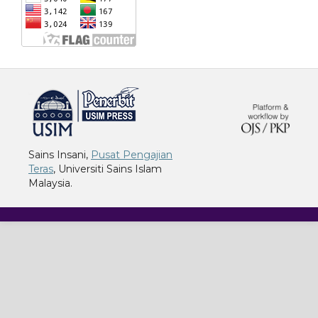
خرید vpn
Sains Insani,
Pusat Pengajian
Teras
, Universiti Sains Islam
Malaysia.