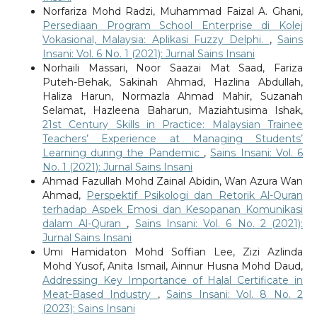
Norfariza Mohd Radzi, Muhammad Faizal A. Ghani,
Persediaan Program School Enterprise di Kolej
Vokasional, Malaysia: Aplikasi Fuzzy Delphi.
,
Sains
Insani: Vol. 6 No. 1 (2021): Jurnal Sains Insani
Norhaili Massari, Noor Saazai Mat Saad, Fariza
Puteh-Behak, Sakinah Ahmad, Hazlina Abdullah,
Haliza Harun, Normazla Ahmad Mahir, Suzanah
Selamat, Hazleena Baharun, Maziahtusima Ishak,
21st Century Skills in Practice: Malaysian Trainee
Teachers’ Experience at Managing Students’
Learning during the Pandemic
,
Sains Insani: Vol. 6
No. 1 (2021): Jurnal Sains Insani
Ahmad Fazullah Mohd Zainal Abidin, Wan Azura Wan
Ahmad,
Perspektif Psikologi dan Retorik Al-Quran
terhadap Aspek Emosi dan Kesopanan Komunikasi
dalam Al-Quran
,
Sains Insani: Vol. 6 No. 2 (2021):
Jurnal Sains Insani
Umi Hamidaton Mohd Soffian Lee, Zizi Azlinda
Mohd Yusof, Anita Ismail, Ainnur Husna Mohd Daud,
Addressing Key Importance of Halal Certificate in
Meat-Based Industry
,
Sains Insani: Vol. 8 No. 2
(2023): Sains Insani