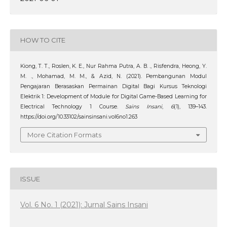
HOW TO CITE
Kiong, T. T., Roslen, K. E., Nur Rahma Putra, A. B. ., Risfendra, Heong, Y.
M. ., Mohamad, M. M., & Azid, N. (2021). Pembangunan Modul
Pengajaran Berasaskan Permainan Digital Bagi Kursus Teknologi
Elektrik 1: Development of Module for Digital Game-Based Learning for
Electrical Technology 1 Course.
Sains Insani
,
6
(1), 139–143.
https://doi.org/10.33102/sainsinsani.vol6no1.263
More Citation Formats
ISSUE
Vol. 6 No. 1 (2021): Jurnal Sains Insani