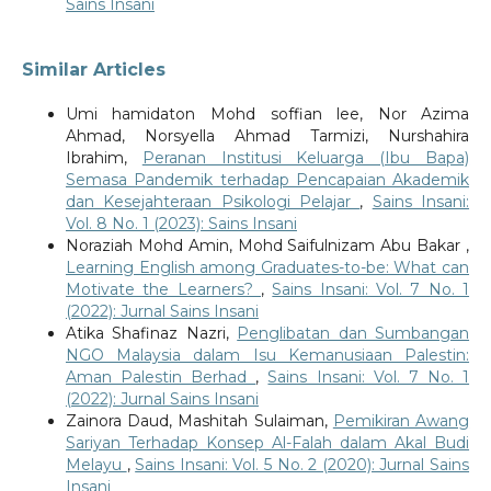
Sains Insani
Similar Articles
Umi hamidaton Mohd soffian lee, Nor Azima
Ahmad, Norsyella Ahmad Tarmizi, Nurshahira
Ibrahim,
Peranan Institusi Keluarga (Ibu Bapa)
Semasa Pandemik terhadap Pencapaian Akademik
dan Kesejahteraan Psikologi Pelajar
,
Sains Insani:
Vol. 8 No. 1 (2023): Sains Insani
Noraziah Mohd Amin, Mohd Saifulnizam Abu Bakar ,
Learning English among Graduates-to-be: What can
Motivate the Learners?
,
Sains Insani: Vol. 7 No. 1
(2022): Jurnal Sains Insani
Atika Shafinaz Nazri,
Penglibatan dan Sumbangan
NGO Malaysia dalam Isu Kemanusiaan Palestin:
Aman Palestin Berhad
,
Sains Insani: Vol. 7 No. 1
(2022): Jurnal Sains Insani
Zainora Daud, Mashitah Sulaiman,
Pemikiran Awang
Sariyan Terhadap Konsep Al-Falah dalam Akal Budi
Melayu
,
Sains Insani: Vol. 5 No. 2 (2020): Jurnal Sains
Insani