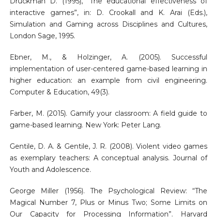
Druckman D. (1995), “The educational effectiveness of
interactive games”, in: D. Crookall and K. Arai (Eds.),
Simulation and Gaming across Disciplines and Cultures,
London Sage, 1995.
Ebner, M., & Holzinger, A. (2005). Successful
implementation of user-centered game-based learning in
higher education: an example from civil engineering.
Computer & Education, 49(3).
Farber, M. (2015). Gamify your classroom: A field guide to
game-based learning. New York: Peter Lang.
Gentile, D. A. & Gentile, J. R. (2008). Violent video games
as exemplary teachers: A conceptual analysis. Journal of
Youth and Adolescence.
George Miller (1956). The Psychological Review: “The
Magical Number 7, Plus or Minus Two; Some Limits on
Our Capacity for Processing Information”. Harvard