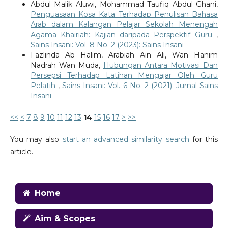
Abdul Malik Aluwi, Mohammad Taufiq Abdul Ghani,
Penguasaan Kosa Kata Terhadap Penulisan Bahasa
Arab dalam Kalangan Pelajar Sekolah Menengah
Agama Khairiah: Kajian daripada Perspektif Guru
,
Sains Insani: Vol. 8 No. 2 (2023): Sains Insani
Fazlinda Ab Halim, Arabiah Ain Ali, Wan Hanim
Nadrah Wan Muda,
Hubungan Antara Motivasi Dan
Persepsi Terhadap Latihan Mengajar Oleh Guru
Pelatih
,
Sains Insani: Vol. 6 No. 2 (2021): Jurnal Sains
Insani
<<
<
7
8
9
10
11
12
13
14
15
16
17
>
>>
You may also
start an advanced similarity search
for this
article.
Home
Aim & Scopes