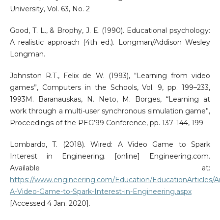
University, Vol. 63, No. 2
Good, T. L., & Brophy, J. E. (1990). Educational psychology:
A realistic approach (4th ed.). Longman/Addison Wesley
Longman.
Johnston R.T., Felix de W. (1993), “Learning from video
games”, Computers in the Schools, Vol. 9, pp. 199–233,
1993M. Baranauskas, N. Neto, M. Borges, “Learning at
work through a multi-user synchronous simulation game”,
Proceedings of the PEG’99 Conference, pp. 137–144, 199
Lombardo, T. (2018). Wired: A Video Game to Spark
Interest in Engineering. [online] Engineering.com.
Available at:
https://www.engineering.com/Education/EducationArticles/Ar
A-Video-Game-to-Spark-Interest-in-Engineering.aspx
[Accessed 4 Jan. 2020].