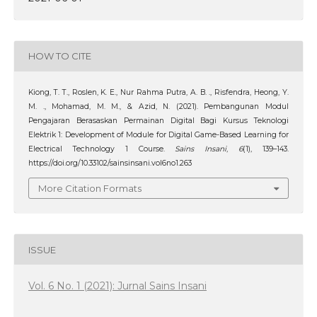
HOW TO CITE
Kiong, T. T., Roslen, K. E., Nur Rahma Putra, A. B. ., Risfendra, Heong, Y.
M. ., Mohamad, M. M., & Azid, N. (2021). Pembangunan Modul
Pengajaran Berasaskan Permainan Digital Bagi Kursus Teknologi
Elektrik 1: Development of Module for Digital Game-Based Learning for
Electrical Technology 1 Course.
Sains Insani
,
6
(1), 139–143.
https://doi.org/10.33102/sainsinsani.vol6no1.263
More Citation Formats
ISSUE
Vol. 6 No. 1 (2021): Jurnal Sains Insani