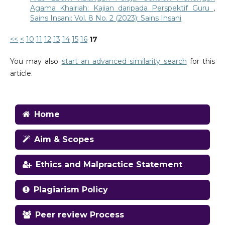
Agama Khairiah: Kajian daripada Perspektif Guru
,
Sains Insani: Vol. 8 No. 2 (2023): Sains Insani
<<
<
10
11
12
13
14
15
16
17
You may also
start an advanced similarity search
for this
article.
Home
Aim & Scopes
Ethics and Malpractice Statement
Plagiarism Policy
Peer review Process