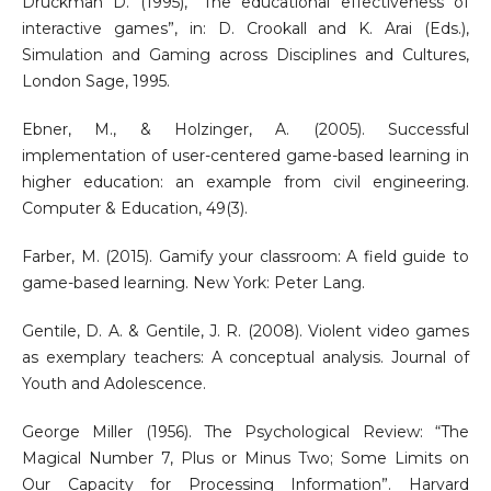
Druckman D. (1995), “The educational effectiveness of
interactive games”, in: D. Crookall and K. Arai (Eds.),
Simulation and Gaming across Disciplines and Cultures,
London Sage, 1995.
Ebner, M., & Holzinger, A. (2005). Successful
implementation of user-centered game-based learning in
higher education: an example from civil engineering.
Computer & Education, 49(3).
Farber, M. (2015). Gamify your classroom: A field guide to
game-based learning. New York: Peter Lang.
Gentile, D. A. & Gentile, J. R. (2008). Violent video games
as exemplary teachers: A conceptual analysis. Journal of
Youth and Adolescence.
George Miller (1956). The Psychological Review: “The
Magical Number 7, Plus or Minus Two; Some Limits on
Our Capacity for Processing Information”. Harvard