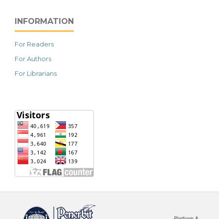
INFORMATION
For Readers
For Authors
For Librarians
خرید vpn