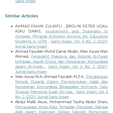
Sains Insani
Similar Articles
AHMAD FAHIM ZULKIFLI , BROLIN PETER UGAU,
AJAU DANIS,
Involvement and Strategies to
Increase Physical Activities Among Art Education
Students in UiTM
,
Sains Insani: Vol. 6 No. 2 (2021):
Jurnal Sains Insani
Ahmad Fazullah Mohd Zainal Abidin, Wan Azura Wan
Ahmad,
Perspektif Psikologi dan Retorik Al-Quran
terhadap Aspek Emosi dan Kesopanan Komunikasi
dalam Al-Quran
,
Sains Insani: Vol. 6 No. 2 (2021):
Jurnal Sains Insani
Wan Azura W.A, Ahmad Fazullah M.Z.A ,
Pendekatan
Retorik Quranik Dalam Pembentukan Adab dan
Kesopanan Komunikasi Berasaskan Komuniti; Satu
Tinjauan Menerusi Surah An-nisa
,
Sains Insani: Vol. 6
No. 2 (2021): Jurnal Sains Insani
Abdul Malik Aluwi, Mohammad Taufiq Abdul Ghani,
Penguasaan Kosa Kata Terhadap Penulisan Bahasa
Arab dalam Kalangan Pelajar Sekolah Menengah