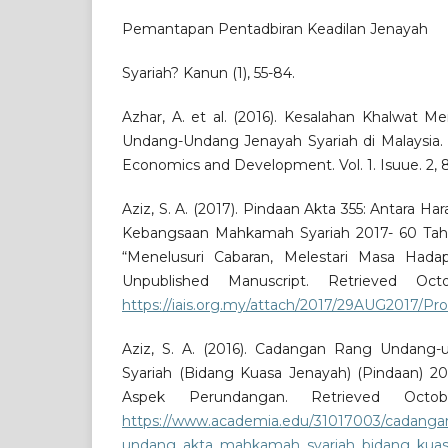
Pemantapan Pentadbiran Keadilan Jenayah
Syariah? Kanun (1), 55-84.
Azhar, A. et al. (2016). Kesalahan Khalwat 
Undang-Undang Jenayah Syariah di Malaysia. Jo
Economics and Development. Vol. 1. Isuue. 2, 8
Aziz, S. A. (2017). Pindaan Akta 355: Antara Ha
Kebangsaan Mahkamah Syariah 2017- 60 Ta
“Menelusuri Cabaran, Melestari Masa Hadap
Unpublished Manuscript. Retrieved Oc
https://iais.org.my/attach/2017/29AUG2017/Pr
Aziz, S. A. (2016). Cadangan Rang Undan
Syariah (Bidang Kuasa Jenayah) (Pindaan) 20
Aspek Perundangan. Retrieved Octo
https://www.academia.edu/31017003/cadanga
undang_akta_mahkamah_syariah_bidang_kuas