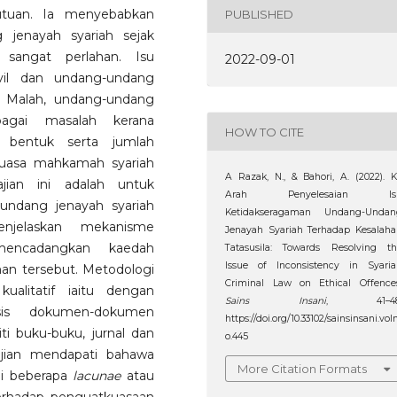
utuan. Ia menyebabkan
PUBLISHED
jenayah syariah sejak
 sangat perlahan. Isu
2022-09-01
vil dan undang-undang
i. Malah, undang-undang
bagai masalah kerana
HOW TO CITE
, bentuk serta jumlah
uasa mahkamah syariah
A Razak, N., & Bahori, A. (2022). 
ajian ini adalah untuk
Arah Penyelesaian Is
undang jenayah syariah
Ketidakseragaman Undang-Undan
enjelaskan mekanisme
Jenayah Syariah Terhadap Kesalah
mencadangkan kaedah
Tatasusila: Towards Resolving th
Issue of Inconsistency in Syaria
man tersebut. Metodologi
Criminal Law on Ethical Offences
ualitatif iaitu dengan
Sains Insani
, 41–48
isis dokumen-dokumen
https://doi.org/10.33102/sainsinsani.vol
i buku-buku, jurnal dan
o.445
kajian mendapati bahawa
More Citation Formats
i beberapa
lacunae
atau