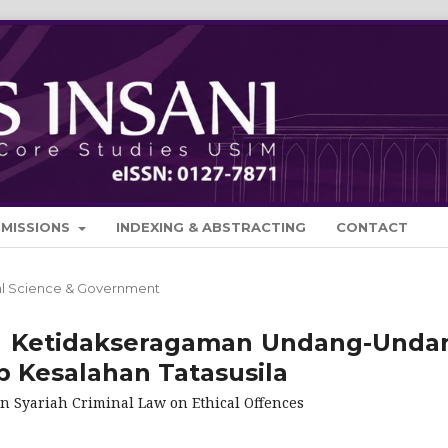
BMISSIONS
INDEXING & ABSTRACTING
CONTACT
cal Science & Government
su Ketidakseragaman Undang-Unda
p Kesalahan Tatasusila
in Syariah Criminal Law on Ethical Offences