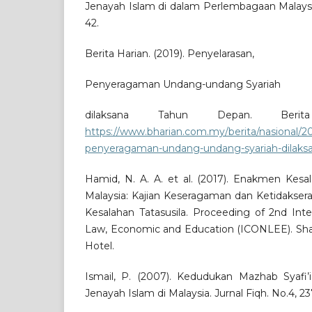
Jenayah Islam di dalam Perlembagaan Malaysia. 
42.
Berita Harian. (2019). Penyelarasan,
Penyeragaman Undang-undang Syariah
dilaksana Tahun Depan. Berit
https://www.bharian.com.my/berita/nasional/2
penyeragaman-undang-undang-syariah-dilaks
Hamid, N. A. A. et al. (2017). Enakmen Kesa
Malaysia: Kajian Keseragaman dan Ketidakse
Kesalahan Tatasusila. Proceeding of 2nd Int
Law, Economic and Education (ICONLEE). Sh
Hotel.
Ismail, P. (2007). Kedudukan Mazhab Syafi
Jenayah Islam di Malaysia. Jurnal Fiqh. No.4, 23