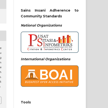
Sains Insani Adherence to
Community Standards
National
Organizations
Ke
u
g
International Organizations
an
e
h
.
.
n
Tools