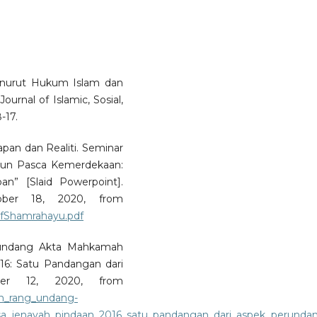
Menurut Hukum Islam dan
urnal of Islamic, Sosial,
-17.
rapan dan Realiti. Seminar
hun Pasca Kemerdekaan:
an” [Slaid Powerpoint].
tober 18, 2020, from
ofShamrahayu.pdf
g-undang Akta Mahkamah
16: Satu Pandangan dari
ber 12, 2020, from
n_rang_undang-
a_jenayah_pindaan_2016_satu_pandangan_dari_aspek_perunda