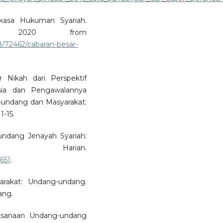
rkasa Hukuman Syariah.
7, 2020 from
/72462/cabaran-besar-
r Nikah dari Perspektif
sia dan Pengawalannya
-undang dan Masyarakat:
1-15.
undang Jenayah Syariah:
 Harian.
651
.
arakat: Undang-undang.
ang.
aksanaan Undang-undang