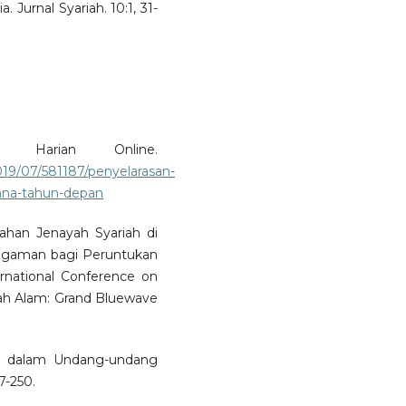
Jurnal Syariah. 10:1, 31-
a Harian Online.
019/07/581187/penyelarasan-
ana-tahun-depan
lahan Jenayah Syariah di
ragaman bagi Peruntukan
ernational Conference on
ah Alam: Grand Bluewave
’i dalam Undang-undang
7-250.