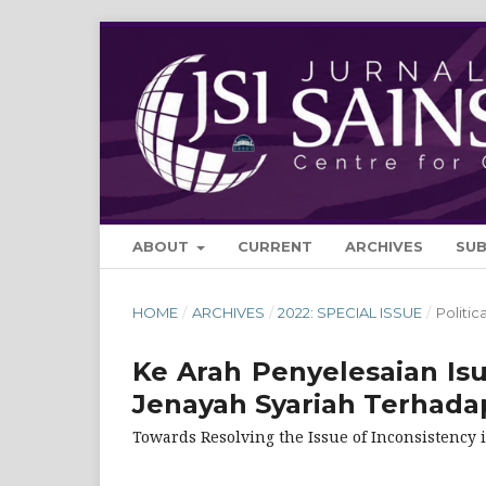
ABOUT
CURRENT
ARCHIVES
SU
HOME
/
ARCHIVES
/
2022: SPECIAL ISSUE
/
Politi
Ke Arah Penyelesaian I
Jenayah Syariah Terhada
Towards Resolving the Issue of Inconsistency 