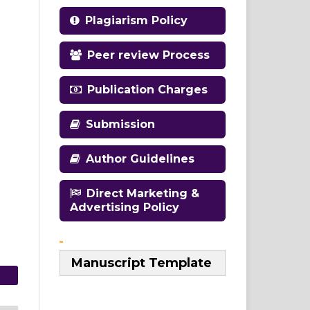
Plagiarism Policy
Peer review Process
Publication Charges
Submission
Author Guidelines
Direct Marketing &
Advertising Policy
Manuscript Template