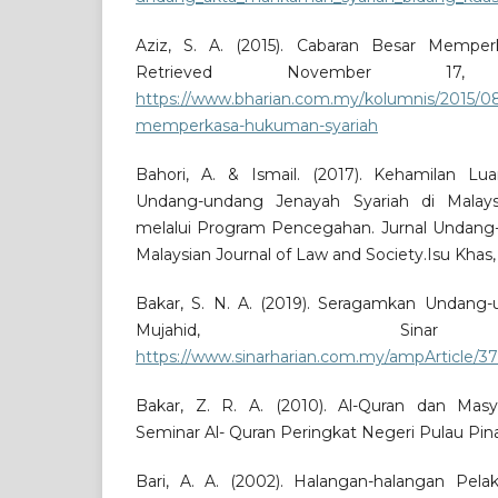
Aziz, S. A. (2015). Cabaran Besar Mempe
Retrieved November 1
https://www.bharian.com.my/kolumnis/2015/08
memperkasa-hukuman-syariah
Bahori, A. & Ismail. (2017). Kehamilan Lua
Undang-undang Jenayah Syariah di Malay
melalui Program Pencegahan. Jurnal Undang
Malaysian Journal of Law and Society.Isu Khas, 
Bakar, S. N. A. (2019). Seragamkan Undang-
Mujahid, Sinar
https://www.sinarharian.com.my/ampArticle/37
Bakar, Z. R. A. (2010). Al-Quran dan Masy
Seminar Al- Quran Peringkat Negeri Pulau Pin
Bari, A. A. (2002). Halangan-halangan Pel