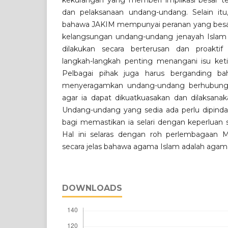
kekurangan yang memberi implikasi besar t
dan pelaksanaan undang-undang. Selain itu
bahawa JAKIM mempunyai peranan yang bes
kelangsungan undang-undang jenayah Islam di
dilakukan secara berterusan dan proakti
langkah-langkah penting menangani isu ket
Pelbagai pihak juga harus berganding b
menyeragamkan undang-undang berhubung ke
agar ia dapat dikuatkuasakan dan dilaksanak
Undang-undang yang sedia ada perlu dipind
bagi memastikan ia selari dengan keperluan 
Hal ini selaras dengan roh perlembagaan 
secara jelas bahawa agama Islam adalah agam
DOWNLOADS