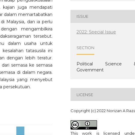
erhadap penguatkuasaan
, kajian juga mendapati
ar dalam memartabatkan
ISSUE
 Malaysia, dan ia perlu
f dengan mengambilkira
2022: Special Issue
idakseragaman tersebut.
ahu dalam usaha untuk
SECTION
salahan tatasusila ini
an dengan lebih teratur.
Political Science 
a dari semasa ke semasa
Government
semasa di dalam negara.
Malaysia yang menyebut
a persekutuan.
LICENSE
Copyright (c) 2022 Norizan A Raz
This work is licensed und