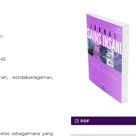
TM
445
iah, ketidakseragaman,
PDF
batas sebagaimana yang