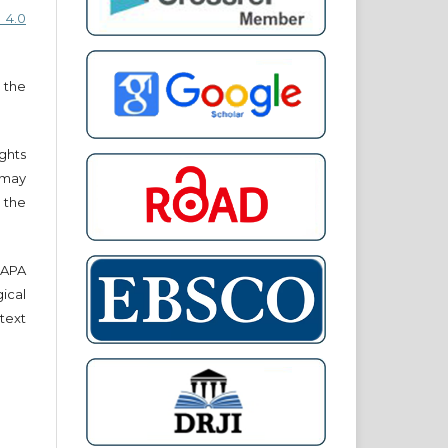
 4.0
 the
ights
r may
 the
e APA
cal
text