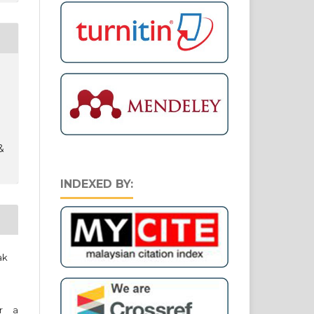
&
INDEXED BY:
ak
er a