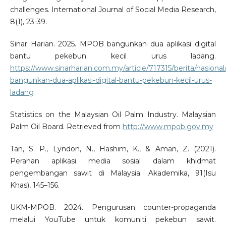
challenges. International Journal of Social Media Research,
8(1), 23-39.
Sinar Harian. 2025. MPOB bangunkan dua aplikasi digital
bantu pekebun kecil urus ladang.
https://www.sinarharian.com.my/article/717315/berita/nasiona
bangunkan-dua-aplikasi-digital-bantu-pekebun-kecil-urus-
ladang
Statistics on the Malaysian Oil Palm Industry. Malaysian
Palm Oil Board. Retrieved from
http://www.mpob.gov.my
Tan, S. P., Lyndon, N., Hashim, K., & Aman, Z. (2021).
Peranan aplikasi media sosial dalam khidmat
pengembangan sawit di Malaysia. Akademika, 91(Isu
Khas), 145–156.
UKM-MPOB. 2024. Pengurusan counter-propaganda
melalui YouTube untuk komuniti pekebun sawit.