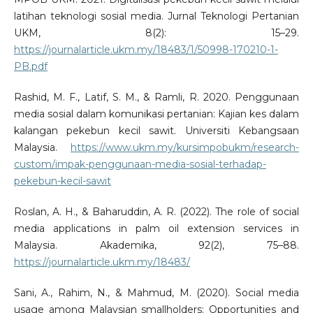
latihan teknologi sosial media. Jurnal Teknologi Pertanian
UKM, 8(2): 15–29.
https://journalarticle.ukm.my/18483/1/50998-170210-1-
PB.pdf
Rashid, M. F., Latif, S. M., & Ramli, R. 2020. Penggunaan
media sosial dalam komunikasi pertanian: Kajian kes dalam
kalangan pekebun kecil sawit. Universiti Kebangsaan
Malaysia.
https://www.ukm.my/kursimpobukm/research-
custom/impak-penggunaan-media-sosial-terhadap-
pekebun-kecil-sawit
Roslan, A. H., & Baharuddin, A. R. (2022). The role of social
media applications in palm oil extension services in
Malaysia. Akademika, 92(2), 75–88.
https://journalarticle.ukm.my/18483/
Sani, A., Rahim, N., & Mahmud, M. (2020). Social media
usage among Malaysian smallholders: Opportunities and