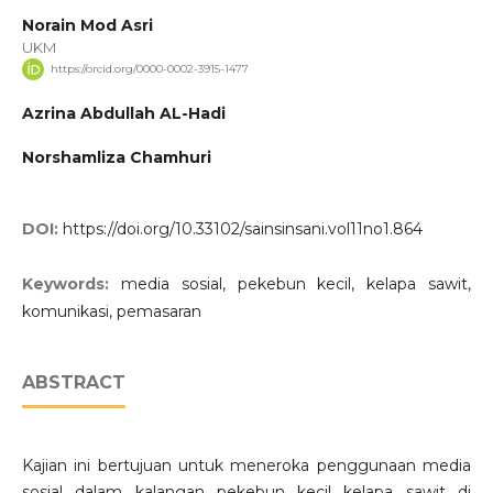
Norain Mod Asri
UKM
https://orcid.org/0000-0002-3915-1477
Azrina Abdullah AL-Hadi
Norshamliza Chamhuri
DOI:
https://doi.org/10.33102/sainsinsani.vol11no1.864
Keywords:
media sosial, pekebun kecil, kelapa sawit,
komunikasi, pemasaran
ABSTRACT
Kajian ini bertujuan untuk meneroka penggunaan media
sosial dalam kalangan pekebun kecil kelapa sawit di