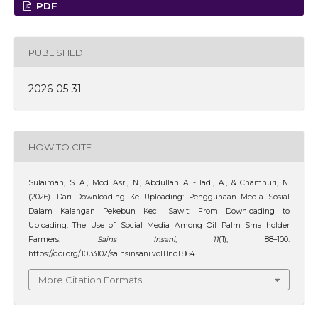
PDF
PUBLISHED
2026-05-31
HOW TO CITE
Sulaiman, S. A., Mod Asri, N., Abdullah AL-Hadi, A., & Chamhuri, N.
(2026). Dari Downloading Ke Uploading: Penggunaan Media Sosial
Dalam Kalangan Pekebun Kecil Sawit: From Downloading to
Uploading: The Use of Social Media Among Oil Palm Smallholder
Farmers.
Sains Insani
,
11
(1), 88–100.
https://doi.org/10.33102/sainsinsani.vol11no1.864
More Citation Formats