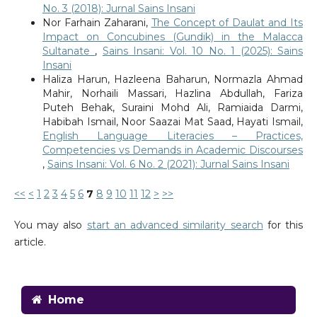
No. 3 (2018): Jurnal Sains Insani
Nor Farhain Zaharani,
The Concept of Daulat and Its
Impact on Concubines (Gundik) in the Malacca
Sultanate
,
Sains Insani: Vol. 10 No. 1 (2025): Sains
Insani
Haliza Harun, Hazleena Baharun, Normazla Ahmad
Mahir, Norhaili Massari, Hazlina Abdullah, Fariza
Puteh Behak, Suraini Mohd Ali, Ramiaida Darmi,
Habibah Ismail, Noor Saazai Mat Saad, Hayati Ismail,
English Language Literacies – Practices,
Competencies vs Demands in Academic Discourses
,
Sains Insani: Vol. 6 No. 2 (2021): Jurnal Sains Insani
<<
<
1
2
3
4
5
6
7
8
9
10
11
12
>
>>
You may also
start an advanced similarity search
for this
article.
Home