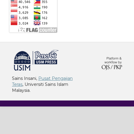
خرید vpn
Sains Insani,
Pusat Pengajian
Teras
, Universiti Sains Islam
Malaysia.