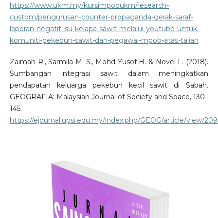
https://www.ukm.my/kursimpobukm/research-
custom/pengurusan-counter-propaganda-gerak-saraf-
laporan-negatif-isu-kelapa-sawit-melalui-youtube-untuk-
komuniti-pekebun-sawit-dan-pegawai-mpob-atas-talian
Zaimah R., Sarmila M. S., Mohd Yusof H. & Novel L. (2018).
Sumbangan integrasi sawit dalam meningkatkan
pendapatan keluarga pekebun kecil sawit di Sabah.
GEOGRAFIA: Malaysian Journal of Society and Space, 130–
145.
https://ejournal.upsi.edu.my/index.php/GEOG/article/view/209