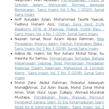
Nasyrudin Wan Abdullah,
Pembudayaan Positif di
Sekolah dalam Mencegah Remaja daripada
Berpacaran
,
Sains Insani: Vol. 5 No. 1 (2020): Jurnal
Sains Insani
Ariff Aizuddin Azlan, Mohammad Tawfik Yaacob,
Fadhirul Hisham Aziz,
Pilihan Raya Kecil DUN
Balakong 2018 di Malaysia: Praktik Politik Baru
,
Sains Insani: Vol. 4 No. 1 (2019): Jurnal Sains Insani
Nazirah Ismail, Noor Azam Abdul Rahman,
Nilai
Peradaban Melayu dalam Pantun Peranakan Baba
,
Sains Insani: Vol. 3 No. 3 (2018): Jurnal Sains Insani
Adlina Ab. Halim, Siti Nor Azhani Mohd Tohar, Ku
Hasnita Ku Samsu,
Pengetahuan Terhadap Bahasa
Kebangsaan Sebagai Teras Pembinaan Peradaban
Malaysia Dalam Kalangan Mahasiswa di Lembah
Klang
,
Sains Insani: Vol. 3 No. 3 (2018): Jurnal Sains
Insani
Mohd Zahir Abdul Rahman, Robiatul Adawiyah
Mohd@Amat, Zul Azlin Razali, Mohd Zohdi Mohd
Amin, Shah Rizul Izyan Zulkiply, Ahmad Murshidi
Mustapa,
Pendekatan Terapi Waswas Menurut
Perspektif Sarjana Islam Di Era Ketamadunan Islam
Abad Ke 8 Sehingga 19 Masihi
,
Sains Insani: Vol. 3