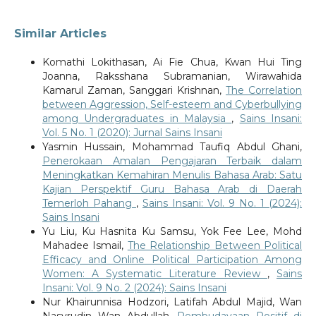
Similar Articles
Komathi Lokithasan, Ai Fie Chua, Kwan Hui Ting
Joanna, Raksshana Subramanian, Wirawahida
Kamarul Zaman, Sanggari Krishnan,
The Correlation
between Aggression, Self-esteem and Cyberbullying
among Undergraduates in Malaysia
,
Sains Insani:
Vol. 5 No. 1 (2020): Jurnal Sains Insani
Yasmin Hussain, Mohammad Taufiq Abdul Ghani,
Penerokaan Amalan Pengajaran Terbaik dalam
Meningkatkan Kemahiran Menulis Bahasa Arab: Satu
Kajian Perspektif Guru Bahasa Arab di Daerah
Temerloh Pahang
,
Sains Insani: Vol. 9 No. 1 (2024):
Sains Insani
Yu Liu, Ku Hasnita Ku Samsu, Yok Fee Lee, Mohd
Mahadee Ismail,
The Relationship Between Political
Efficacy and Online Political Participation Among
Women: A Systematic Literature Review
,
Sains
Insani: Vol. 9 No. 2 (2024): Sains Insani
Nur Khairunnisa Hodzori, Latifah Abdul Majid, Wan