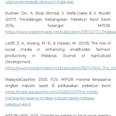
utama-penggerak-ekonomi-malaysia/
Kushairi Din, A. Rizal Ahmad, S. Rafik‑Galea & S. Nordin
(2017). Persidangan Kebangsaan Pekebun Kecil Sawit
2016, Selangor: MPOB.
https://www.researchgate.net/publication/318722172_Pela
Latiff, Z. A., Awang, M. B., & Hassan, M. (2019). The role of
social media in enhancing smallholder farmers’
productivity in Malaysia. Journal of Agricultural
Development.
https://www.researchgate.net/publication/355747904_The_Rol
MalaysiaGazette. 2025. FGV, MPOB meterai kerjasama
tingkat industri sawit & perkasakan pekebun kecil.
https://malaysiagazette.com/2025/01/07/fgv-mpob-
meterai-kerjasama-tingkat-industri-sawit-perkasa-
pekebun-kecil
MPOB-UKM. 2021. Digitalisasi pekebun kecil sawit melalui