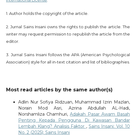
International License
.
1. Author holds the copyright of the article.
2. Jurnal Sains Insani owns the rights to publish the article. The
writer may request permission to republish the article from the
editor.
3. Jurnal Sains Insani follows the APA (American Psychological
Association) style for all in-text citation and list of bibliographies.
Most read articles by the same author(s)
Adlin Nur Sofiya Ridzuan, Muhammad Izrin Mazlan,
Norain Mod Asri, Azrina Abdullah AL-Hadi,
Norshamliza Chamhuri,
Adakah Pasar Awam Basah
Penting Kepada Pengguna Di Kawasan Bandar
Lembah Klang? Analisis Faktor
,
Sains Insani: Vol. 10
No. 2 (2025): Sains Insani