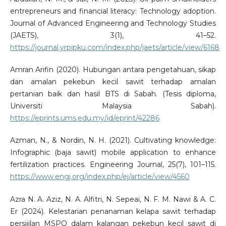
entrepreneurs and financial literacy: Technology adoption.
Journal of Advanced Engineering and Technology Studies
(JAETS), 3(1), 41–52.
https://journal.yrpipku.com/index.php/jaets/article/view/6168
Amran Arifin (2020). Hubungan antara pengetahuan, sikap
dan amalan pekebun kecil sawit terhadap amalan
pertanian baik dan hasil BTS di Sabah. (Tesis diploma,
Universiti Malaysia Sabah).
https://eprints.ums.edu.my/id/eprint/42286
Azman, N., & Nordin, N. H. (2021). Cultivating knowledge:
Infographic (baja sawit) mobile application to enhance
fertilization practices. Engineering Journal, 25(7), 101–115.
https://www.engj.org/index.php/ej/article/view/4560
Azra N. A. Aziz, N. A. Alfitri, N. Sepeai, N. F. M. Nawi & A. C.
Er (2024). Kelestarian penanaman kelapa sawit terhadap
persijilan MSPO dalam kalangan pekebun kecil sawit di