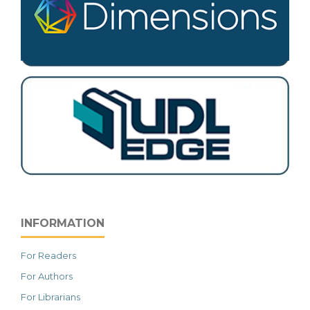
INFORMATION
For Readers
For Authors
For Librarians