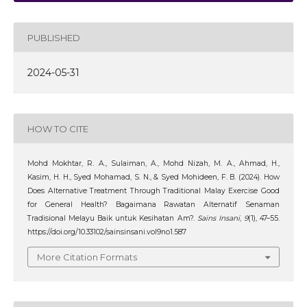
PUBLISHED
2024-05-31
HOW TO CITE
Mohd Mokhtar, R. A., Sulaiman, A., Mohd Nizah, M. A., Ahmad, H.,
Kasim, H. H., Syed Mohamad, S. N., & Syed Mohideen, F. B. (2024). How
Does Alternative Treatment Through Traditional Malay Exercise Good
for General Health? Bagaimana Rawatan Alternatif Senaman
Tradisional Melayu Baik untuk Kesihatan Am?.
Sains Insani
,
9
(1), 47–55.
https://doi.org/10.33102/sainsinsani.vol9no1.587
More Citation Formats