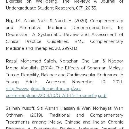
Exercise on Well-being. The Review: A Journal of
Undergraduate Student Research, 6(7), 26-35.
Ng, J.Y., Zainib Nazir & Nault, H. (2020). Complementary
and Alternative Medicine Recommendations for
Depression: A Systematic Review and Assessment of
Clinical Practice Guidelines. BMC Complementary
Medicine and Therapies, 20, 299-313.
Razali Mohamed Salleh, Norazhan Che Lan & Nagoor
Meera Abdullah. (2014). The Effects of Senaman Melayu
Tua on Flexibility, Balance and Cardiovascular Endurance in
Young Adults. Accessed November 10, 2021.
http://www.globalilluminators.org/wp-
content/uploads/2013/10/GTAR-14-Proceeding.pdf
Salihah Yusoff, Siti Aishah Hassan & Wan Norhayati Wan
Othman. (2019). Traditional and Complementary
Treatments among Malay, Chinese and Indian Chronic
Diseases: A Systematic Review. Malaysian Journal of