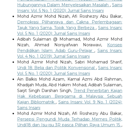
Hubungannya Dalam Menyelesaikan Masalah
,
Sains
Insani: Vol. 5 No. 1 (2020): Jurnal Sains Insani
Mohd Azmir Mohd Nizah, Afi Roshezry Abu Bakar,
Demokrasi Pilihanraya dan Cakna Perlembagaan:
Tajuk Yang Sama, Topik Yang Berbeza
,
Sains Insani:
Vol. 5 No. 1 (2020): Jurnal Sains Insani
Adibah Sulaiman @ Mohamad, Mohd Azmir Mohd
Nizah, Ahmad Norsyafwan Norawavi,
Konsep
Pendidikan Islam: Adab Guru-Pelajar
,
Sains Insani:
Vol. 4 No. 1 (2019): Jurnal Sains Insani
Mohd Azmir Mohd Nizah, Sabri Mohamad Sharif,
Undi 18: Belia dan Politik Konvensional
,
Sains Insani:
Vol. 5 No. 1 (2020): Jurnal Sains Insani
Ain Balkis Mohd Azam, Kamal Azmi Abd Rahman,
Khadijah Muda, Abd Hakim Mohad, Adibah Sulaiman,
Sarjit Singh Darshan Singh,
Trend Penerbitan Kajian
Hak Kebebasan Beragama di Malaysia: Sebuah
Kajian Bibliomatrik
,
Sains Insani: Vol. 9 No. 1 (2024):
Sains Insani
Mohd Azmir Mohd Nizah, Afi Roshezry Abu Bakar,
Persepsi Pengundi Muda Terhadap Memes Politik,
Undi18 dan Isu-isu 3R pasca Pilihan Raya Umum 15
,