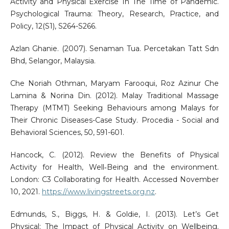
Activity and Physical Exercise In The Time of Pandemic.
Psychological Trauma: Theory, Research, Practice, and
Policy, 12(S1), S264-S266.
Azlan Ghanie. (2007). Senaman Tua. Percetakan Tatt Sdn
Bhd, Selangor, Malaysia.
Che Noriah Othman, Maryam Farooqui, Roz Azinur Che
Lamina & Norina Din. (2012). Malay Traditional Massage
Therapy (MTMT) Seeking Behaviours among Malays for
Their Chronic Diseases-Case Study. Procedia - Social and
Behavioral Sciences, 50, 591-601.
Hancock, C. (2012). Review the Benefits of Physical
Activity for Health, Well‐Being and the environment.
London: C3 Collaborating for Health. Accessed November
10, 2021.
https://www.livingstreets.org.nz
.
Edmunds, S., Biggs, H. & Goldie, I. (2013). Let’s Get
Physical: The Impact of Physical Activity on Wellbeing.