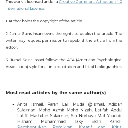
This work is licensed under a
Creative Commons Attribution 4.0
International License
.
1. Author holds the copyright of the article.
2. Jurnal Sains Insani owns the rights to publish the article. The
writer may request permission to republish the article from the
editor.
3. Jurnal Sains Insani follows the APA (American Psychological
Association) style for all in-text citation and list of bibliographies.
Most read articles by the same author(s)
Anita Ismail, Farah Laili Muda @Ismail, Adibah
Sulaiman, Mohd Azmir Mohd Nizah, Latifah Abdul
Latiff, Mashitah Sulaiman, Siti Norbaya Mat Yaacob,
Hisham Mohammad Taky Eldin Kandil,
Pembentukan Pemikiran Kreatif dan Kritis: