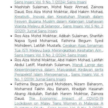
Sains Insani: Vol. 9 No. 1 (2024): Sains Insani
Mashitah Sulaiman, Mohd Nazir Ahmad, Zainora
Daud, Ros Aiza Mohd Mokhtar, Abd Hakim Mohad,
Kreativiti, Inovasi dan Kepatuhan Shariah dalam
Fesyen Busana Muslim dalam Kalangan Usahawan
Wanita Melayu di Selangor
,
Sains Insani: Vol. 5 No. 2
(2020): Jurnal Sains Insani
Ros Aiza Mohd Mokhtar, Adibah Sulaiman, Sharifah
Najwa Syed Mohamad, Fathima Begum Syed
Mohideen, Latifah Mustafa,
Gerakan Asas Senaman
Tua (ST) Melayu bagi Meningkatkan Kesihatan Am
,
Sains Insani: Vol. 9 No. 2 (2024): Sains Insani
Ros Aiza Mohd Mokhtar, Abd Hakim Mohad, Latifah
Abdul Latiff, Mashitah Sulaiman,
Mandi Langir dan
Kepentingannya dalam Masyarakat Kedayan serta
Perspektif Islam Mengenainya
,
Sains Insani: Vol. 4
No. 1 (2019): Jurnal Sains Insani
Fathima Begum Syed Mohideen, Nizam Baharom,
Mohamed Fakhri Abu Baharin, Khadijah Hasanah
Abang Abdullah, Rafidah Hanim Mokhtar, Zainora
Daud,
The Economic Impact of COVID-19
Lockdown on Malay Trans Women in Malaysia: A