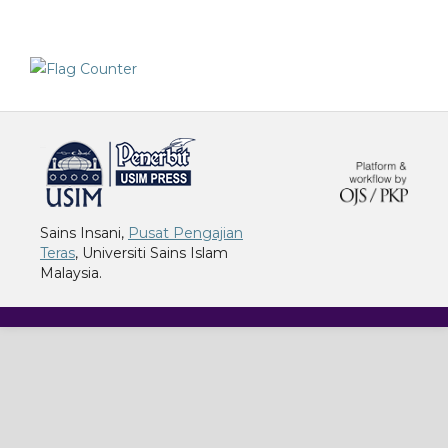
خرید vpn
Sains Insani,
Pusat Pengajian
Teras
, Universiti Sains Islam
Malaysia.