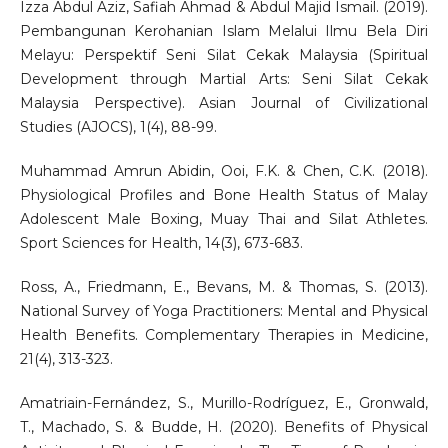
Izza Abdul Aziz, Safiah Ahmad & Abdul Majid Ismail. (2019).
Pembangunan Kerohanian Islam Melalui Ilmu Bela Diri
Melayu: Perspektif Seni Silat Cekak Malaysia (Spiritual
Development through Martial Arts: Seni Silat Cekak
Malaysia Perspective). Asian Journal of Civilizational
Studies (AJOCS), 1(4), 88-99.
Muhammad Amrun Abidin, Ooi, F.K. & Chen, C.K. (2018).
Physiological Profiles and Bone Health Status of Malay
Adolescent Male Boxing, Muay Thai and Silat Athletes.
Sport Sciences for Health, 14(3), 673-683.
Ross, A., Friedmann, E., Bevans, M. & Thomas, S. (2013).
National Survey of Yoga Practitioners: Mental and Physical
Health Benefits. Complementary Therapies in Medicine,
21(4), 313-323.
Amatriain-Fernández, S., Murillo-Rodríguez, E., Gronwald,
T., Machado, S. & Budde, H. (2020). Benefits of Physical