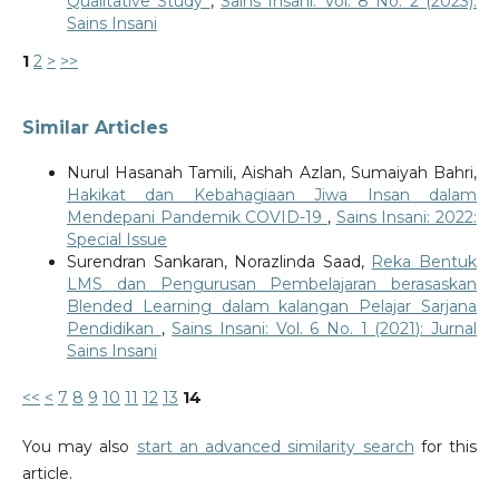
Qualitative Study
,
Sains Insani: Vol. 8 No. 2 (2023):
Sains Insani
1
2
>
>>
Similar Articles
Nurul Hasanah Tamili, Aishah Azlan, Sumaiyah Bahri,
Hakikat dan Kebahagiaan Jiwa Insan dalam
Mendepani Pandemik COVID-19
,
Sains Insani: 2022:
Special Issue
Surendran Sankaran, Norazlinda Saad,
Reka Bentuk
LMS dan Pengurusan Pembelajaran berasaskan
Blended Learning dalam kalangan Pelajar Sarjana
Pendidikan
,
Sains Insani: Vol. 6 No. 1 (2021): Jurnal
Sains Insani
<<
<
7
8
9
10
11
12
13
14
You may also
start an advanced similarity search
for this
article.