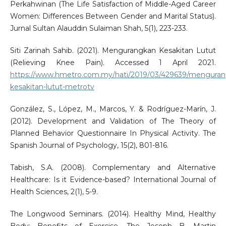
Perkahwinan (The Life Satisfaction of Middle-Aged Career
Women: Differences Between Gender and Marital Status).
Jurnal Sultan Alauddin Sulaiman Shah, 5(1), 223-233.
Siti Zarinah Sahib. (2021). Mengurangkan Kesakitan Lutut
(Relieving Knee Pain). Accessed 1 April 2021.
https://www.hmetro.com.my/hati/2019/03/429639/menguran
kesakitan-lutut-metrotv
González, S., López, M., Marcos, Y. & Rodríguez-Marín, J.
(2012). Development and Validation of The Theory of
Planned Behavior Questionnaire In Physical Activity. The
Spanish Journal of Psychology, 15(2), 801-816.
Tabish, S.A. (2008). Complementary and Alternative
Healthcare: Is it Evidence-based? International Journal of
Health Sciences, 2(1), 5-9.
The Longwood Seminars. (2014). Healthy Mind, Healthy
Body: Benefits of Exercise. The Joseph B. Martin