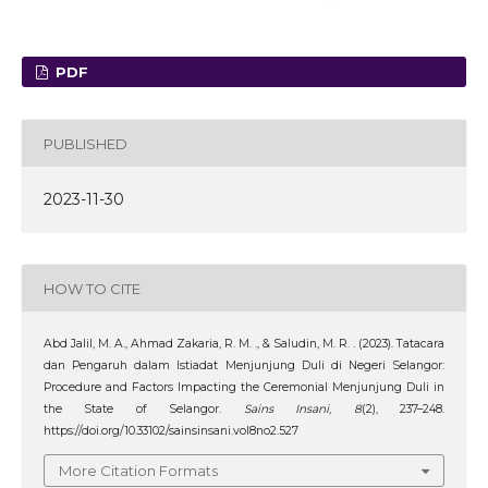
PDF
PUBLISHED
2023-11-30
HOW TO CITE
Abd Jalil, M. A., Ahmad Zakaria, R. M. ., & Saludin, M. R. . (2023). Tatacara
dan Pengaruh dalam Istiadat Menjunjung Duli di Negeri Selangor:
Procedure and Factors Impacting the Ceremonial Menjunjung Duli in
the State of Selangor.
Sains Insani
,
8
(2), 237–248.
https://doi.org/10.33102/sainsinsani.vol8no2.527
More Citation Formats