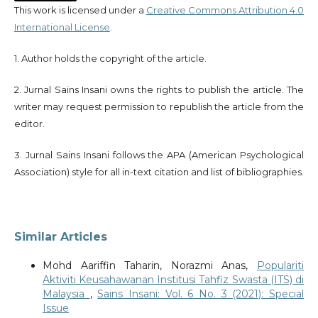
This work is licensed under a
Creative Commons Attribution 4.0
International License
.
1. Author holds the copyright of the article.
2. Jurnal Sains Insani owns the rights to publish the article. The
writer may request permission to republish the article from the
editor.
3. Jurnal Sains Insani follows the APA (American Psychological
Association) style for all in-text citation and list of bibliographies.
Similar Articles
Mohd Aariffin Taharin, Norazmi Anas,
Populariti
Aktiviti Keusahawanan Institusi Tahfiz Swasta (ITS) di
Malaysia
,
Sains Insani: Vol. 6 No. 3 (2021): Special
Issue