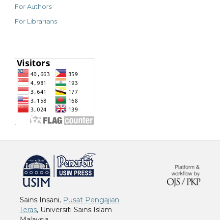
For Authors
For Librarians
خرید vpn
Sains Insani,
Pusat Pengajian
Teras
, Universiti Sains Islam
Malaysia.