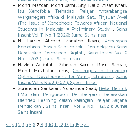
Mohd Mazdan Mohd Jamil, Sity Daud, Aizat Khairi,
Isu Xenofobia Terhadap Pelajar Antarabangsa
Warganegara Afrika di Malaysia: Satu Tinjauan Awal
(The Issue of Xenophobia Towards African National
Students In Malaysia: A Preliminary Study)
,
Sains
Insani: Vol. 11 No. 1 (2026): Jurnal Sains Insani
N. Faizah Ahmad, Zanaton Iksan,
Penerapan
Kemahiran Proses Sains melalui Pembelajaran Sains
Berasaskan Permainan Digital
,
Sains Insani: Vol. 6
No. 1 (2021): Jurnal Sains Insani
Hazlina Abdullah, Rahimah Saimin, Rosni Samah,
Mohd Muzhafar Idrus,
Challenges in Providing
Optimal Development for Young Children
,
Sains
Insani: Vol. 6 No. 3 (2021): Special Issue
Surendran Sankaran, Norazlinda Saad,
Reka Bentuk
LMS dan Pengurusan Pembelajaran berasaskan
Blended Learning dalam kalangan Pelajar Sarjana
Pendidikan
,
Sains Insani: Vol. 6 No. 1 (2021): Jurnal
Sains Insani
<<
<
1
2
3
4
5
6
7
8
9
10
11
12
13
14
15
>
>>