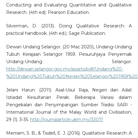
Conducting and Evaluating Quantitative and Qualitative
Research. (4th ed). Pearson Education.
Silverman, D. (2013). Doing Qualitative Research: A
practical handbook. (4th ed.). Sage Publication.
Dewan Undang Selangor. (20 Mac 2020), Undang-Undang
Tubuh Kerajaan Selangor 1959. Pesuruhjaya Penyemak
Undang-Undang Selangor.
http://dewan.selangor.gov.my/assets/pdf/Undang%20-
%20Undang%20Tubuh%20Negeri%20Selangor%201959%20
Jelani Harun. (2011). Asal-Usul Raja, Negeri dan Adat
Istiadat Kesultanan Perak: Beberapa Variasi dalam
Pengekalan dan Penyimpangan Sumber Tradisi. SARI -
International Journal of the Malay World and Civilisation,
29 (1). 3-35.
http://journalarticle.ukm.my/3307/
Merriam, S. B., & Tisdell, E. J. (2016). Qualitative Research: A