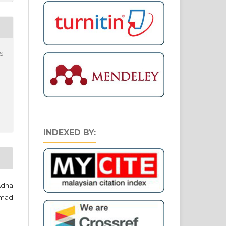
s
INDEXED BY:
Adha
hmad