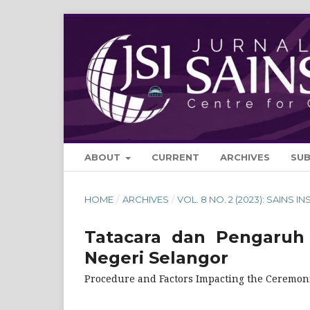
ABOUT
CURRENT
ARCHIVES
SU
HOME
/
ARCHIVES
/
VOL. 8 NO. 2 (2023): SAINS IN
Tatacara dan Pengaruh 
Negeri Selangor
Procedure and Factors Impacting the Ceremoni