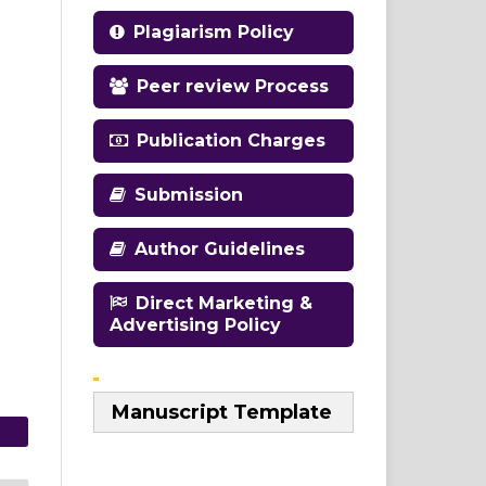
Plagiarism Policy
Peer review Process
Publication Charges
Submission
Author Guidelines
Direct Marketing &
Advertising Policy
Manuscript Template