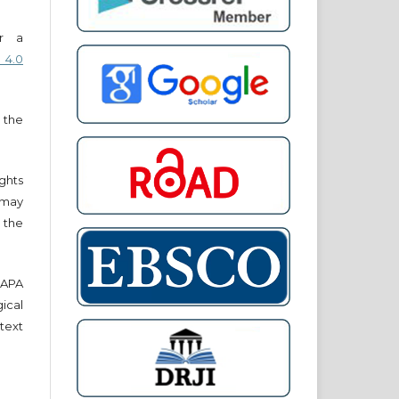
er a
 4.0
 the
ights
r may
 the
e APA
cal
text