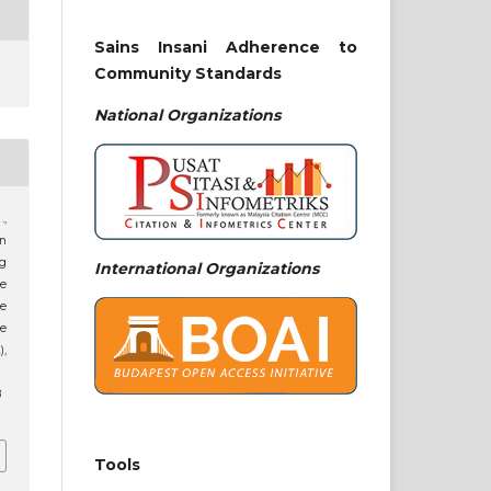
Sains Insani Adherence to
Community Standards
National
Organizations
.,
an
ng
International Organizations
re
e
e
),
8
Tools