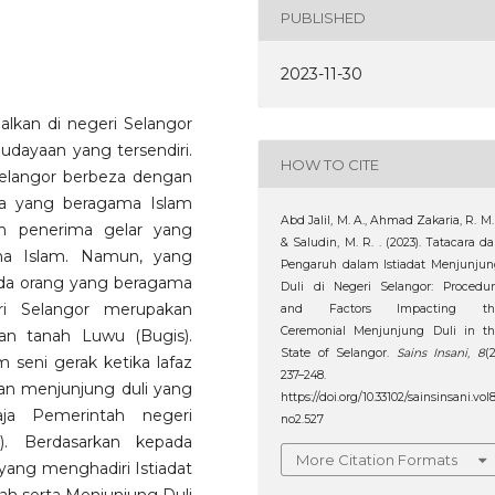
PUBLISHED
2023-11-30
alkan di negeri Selangor
dayaan yang tersendiri.
HOW TO CITE
 Selangor berbeza dengan
da yang beragama Islam
Abd Jalil, M. A., Ahmad Zakaria, R. M. 
an penerima gelar yang
& Saludin, M. R. . (2023). Tatacara d
a Islam. Namun, yang
Pengaruh dalam Istiadat Menjunju
pada orang yang beragama
Duli di Negeri Selangor: Procedu
ri Selangor merupakan
and Factors Impacting th
Ceremonial Menjunjung Duli in th
an tanah Luwu (Bugis).
State of Selangor.
Sains Insani
,
8
(2
 seni gerak ketika lafaz
237–248.
n menjunjung duli yang
https://doi.org/10.33102/sainsinsani.vol
aja Pemerintah negeri
no2.527
). Berdasarkan kepada
More Citation Formats
 yang menghadiri Istiadat