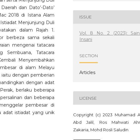
 serta Menjunjung Duli
 Daerah dan Dato’-Dato’
Mac 2018 di Istana Alam
ISSUE
Istiadat Menjunjung Duli
yatakan dalam Rajah 1.
Vol. 8 No. 2 (2023): Sain
or berbeza sama sekali
Insani
uraian mengenai tatacara
g Sembuana, Tatacara
SECTION
 Kembali Menyembahkan
mbesar di alam Melayu
Articles
, iaitu dengan pemberian
ibandingkan dengan adat
Perak, berlaku beberapa
 persalinan dan beberapa
LICENSE
menggelar pembesar di
 adat istiadat yang unik
Copyright (c) 2023 Muhamad 
Abd Jalil, Ros Mahwati A
Zakaria, Mohd Rosli Saludin