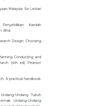
an Malaysia. Siri Lestari
 Penyelidikan: Kaedah
n. Bhd.
Research Design: Choosing
 Planning Conducting and
earch. (4th ed). Pearson
ch: A practical handbook.
 Undang-Undang Tubuh
enyemak Undang-Undang