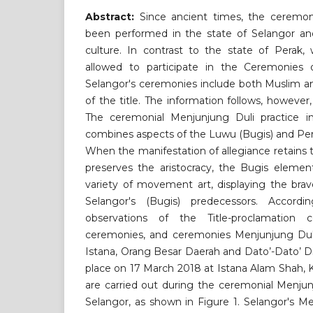
Abstract:
Since ancient times, the ceremon
been performed in the state of Selangor and
culture. In contrast to the state of Perak,
allowed to participate in the Ceremonies 
Selangor's ceremonies include both Muslim a
of the title. The information follows, however
The ceremonial Menjunjung Duli practice i
combines aspects of the Luwu (Bugis) and Pera
When the manifestation of allegiance retain
preserves the aristocracy, the Bugis eleme
variety of movement art, displaying the brav
Selangor's (Bugis) predecessors. Accordi
observations of the Title-proclamation c
ceremonies, and ceremonies Menjunjung Dul
Istana, Orang Besar Daerah and Dato’-Dato’ D
place on 17 March 2018 at Istana Alam Shah, 
are carried out during the ceremonial Menjun
Selangor, as shown in Figure 1. Selangor's M