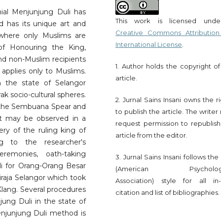
ial Menjunjung Duli has
This work is licensed und
 has its unique art and
Creative Commons Attribution
 where only Muslims are
International License
.
of Honouring the King,
nd non-Muslim recipients
1. Author holds the copyright of
, applies only to Muslims.
article.
n the state of Selangor
k socio-cultural spheres.
2. Jurnal Sains Insani owns the r
s the Sembuana Spear and
to publish the article. The write
nt may be observed in a
request permission to republish
ery of the ruling king of
article from the editor.
ng to the researcher's
eremonies, oath-taking
3. Jurnal Sains Insani follows th
i for Orang-Orang Besar
(American Psychologi
iraja Selangor which took
Association) style for all in-
Klang. Several procedures
citation and list of bibliographies.
jung Duli in the state of
enjunjung Duli method is